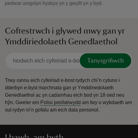
pedwar unigolyn hysbys yn y gwyllt yn y byd.
Cofrestrwch i glywed mwy gan yr
Ymddiriedolaeth Genedlaethol
Tanysgrifiwch
Trwy rannu eich cyfeiriad e-bost rydych chi’n cytuno i
dderbyn e-byst marchnata gan yr Ymddiriedolaeth
Genedlaethol ac yn cadarnhau eich bod yn 18 oed neu
hŷn.
Gweler ein
Polisi preifatrwydd
am fwy o wybdaeth am
sut rydyn ni’n gofalu am eich data personol.
I bawb, am byth