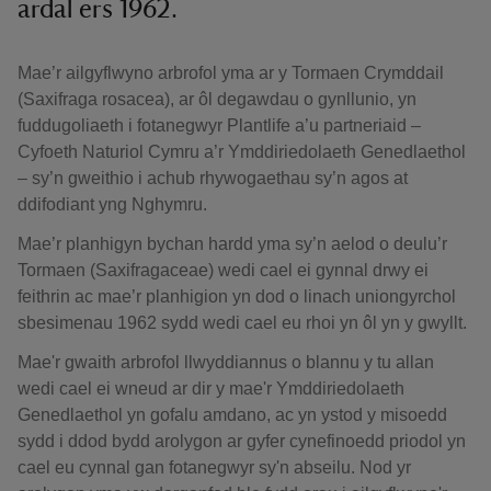
ardal ers 1962.
Mae’r ailgyflwyno arbrofol yma ar y Tormaen Crymddail
(Saxifraga rosacea), ar ôl degawdau o gynllunio, yn
fuddugoliaeth i fotanegwyr Plantlife a’u partneriaid –
Cyfoeth Naturiol Cymru a’r Ymddiriedolaeth Genedlaethol
– sy’n gweithio i achub rhywogaethau sy’n agos at
ddifodiant yng Nghymru.
Mae’r planhigyn bychan hardd yma sy’n aelod o deulu’r
Tormaen (Saxifragaceae) wedi cael ei gynnal drwy ei
feithrin ac mae’r planhigion yn dod o linach uniongyrchol
sbesimenau 1962 sydd wedi cael eu rhoi yn ôl yn y gwyllt.
Mae'r gwaith arbrofol llwyddiannus o blannu y tu allan
wedi cael ei wneud ar dir y mae'r Ymddiriedolaeth
Genedlaethol yn gofalu amdano, ac yn ystod y misoedd
sydd i ddod bydd arolygon ar gyfer cynefinoedd priodol yn
cael eu cynnal gan fotanegwyr sy'n abseilu. Nod yr