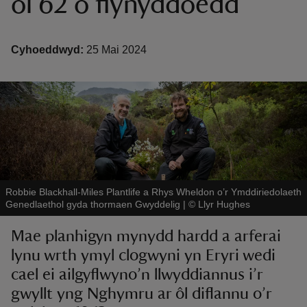
ôl 62 o flynyddoedd
Cyhoeddwyd:
25 Mai 2024
reas
-Z
hings
o do
Robbie Blackhall-Miles Plantlife a Rhys Wheldon o’r Ymddiriedolaeth
Genedlaethol gyda thormaen Gwyddelig
|
©
Llyr Hughes
ace
ypes
Mae planhigyn mynydd hardd a arferai
lynu wrth ymyl clogwyni yn Eryri wedi
cael ei ailgyflwyno’n llwyddiannus i’r
gwyllt yng Nghymru ar ôl diflannu o’r