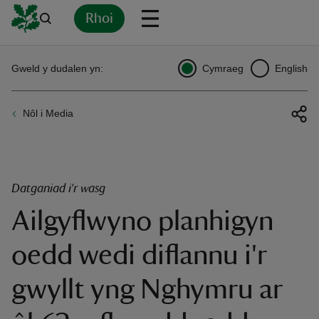
Rhoi
Yn
Back
Back
Back
Yn
Yn
Yn
Yn
Yn
Yn
Gweld y dudalen yn:
Cymraeg
English
l
l
l
l
l
l
l
ver
Nôl i Media
n
Datganiad i'r wasg
Ailgyflwyno planhigyn
rship
oedd wedi diflannu i'r
rt
gwyllt yng Nghymru ar
ays