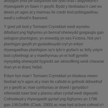
arolygon yma yw darganfod ble fydd orau i ailgyflwyno'r
rhywogaeth yn llawn i'r gwyllt. Bydd y lleoliadau'n cael eu
dewis yn agos at y mannau lle credir bod poblogaethau
wedi'u cofnodi'n flaenorol.
Y gred ydi bod y Tormaen Crymddail wedi wynebu
difodiant yng Nghymru yn bennaf oherwydd gorgasglu gan
selogion planhigion, yn enwedig yn oes Fictoria. Nid yw'r
planhigyn gwyllt yn gystadleuydd cryf yn erbyn
rhywogaethau planhigion sy'n tyfu’n gryfach ac felly ystyrir
bod cyfoethogi ar y maethynnau yn ei hoff gynefin
mynyddig oherwydd llygredd aer atmosfferig wedi chwarae
rhan yn ei dranc hefyd.
Erbyn hyn mae’r Tormaen Crymddail yn blodeuo mewn
lleoliad sy'n agos at y man lle cafodd ei gofnodi ddiwethaf
yn y gwyllt ac mae cynlluniau ar droed i gynyddu'r
niferoedd nawr bod y plannu allan cyntaf wedi digwydd.
Cofnodwyd y rhywogaeth gyntaf yng Nghymru yn 1796
gan J.W.Griffith (Clark, 1900) ac mae hyd at bum cofnod o'r