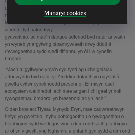
Genedlaethol gyntaf Cymru oherwydd ei ddaeareg
unigryw a’r planhigion sydd i’w cael yma, a dyna pam
Manage cookies
mae’r prosiect yma’n wirioneddol gyffrous a gobeithiol.
Mae’n arwydd diriaethol o’r gwahaniaeth y gallwn ni ei
wneud i fyd natur drwy
gydweithio, ac mae’n dangos adferiad byd natur ar waith
yn wyneb yr argyfwng bioamrywiaeth drwy ddod â
rhywogaethau sydd wedi diflannu yn ôl i’w cynefin
brodorol.
“Mae’r ailgyflwyno yma’n cyd-fynd ag uchelgeisiau
adnewyddu byd natur yr Ymddiriedolaeth yn ogystal â
gwella cyflwr cynefinoedd presennol. Er mwyn cael
ecosystem weithredol iach mae angen I chi gael yr holl
rywogaethau brodorol yn bresennol ac yn iach.”
O dan brosiect Tlysau Mynydd Eryri, mae cadwraethwyr
hefyd yn gweithio i hybu poblogaethau o rywogaethau o
blanhigion sydd wedi gostwng i ddim ond saith planhigyn
ar ôl yn y gwyllt yng Nghymru a phlanhigyn sydd â dim ond