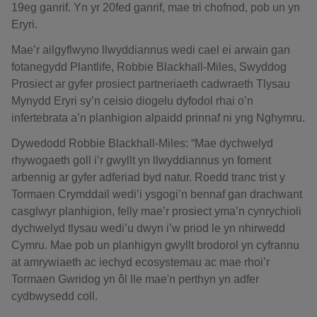
19eg ganrif. Yn yr 20fed ganrif, mae tri chofnod, pob un yn
Eryri.
Mae’r ailgyflwyno llwyddiannus wedi cael ei arwain gan
fotanegydd Plantlife, Robbie Blackhall-Miles, Swyddog
Prosiect ar gyfer prosiect partneriaeth cadwraeth Tlysau
Mynydd Eryri sy’n ceisio diogelu dyfodol rhai o’n
infertebrata a’n planhigion alpaidd prinnaf ni yng Nghymru.
Dywedodd Robbie Blackhall-Miles: “Mae dychwelyd
rhywogaeth goll i’r gwyllt yn llwyddiannus yn foment
arbennig ar gyfer adferiad byd natur. Roedd tranc trist y
Tormaen Crymddail wedi’i ysgogi’n bennaf gan drachwant
casglwyr planhigion, felly mae’r prosiect yma’n cynrychioli
dychwelyd tlysau wedi’u dwyn i’w priod le yn nhirwedd
Cymru. Mae pob un planhigyn gwyllt brodorol yn cyfrannu
at amrywiaeth ac iechyd ecosystemau ac mae rhoi’r
Tormaen Gwridog yn ôl lle mae'n perthyn yn adfer
cydbwysedd coll.