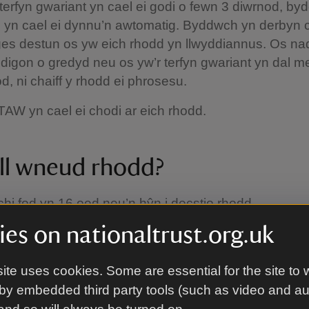
terfyn gwariant yn cael ei godi o fewn 3 diwrnod, b
d yn cael ei dynnu’n awtomatig. Byddwch yn derbyn
eges destun os yw eich rhodd yn llwyddiannus. Os na
igon o gredyd neu os yw’r terfyn gwariant yn dal me
od, ni chaiff y rhodd ei phrosesu.
 TAW yn cael ei chodi ar eich rhodd.
ll wneud rhodd?
 chi fod yn 16 oed neu’n hŷn i decstio rhodd.
es on nationaltrust.org.uk
d gan ddefnyddio’r gwasanaeth SMS ar ffôn symudol
restru yn y DU y gallwch wneud rhodd. Ni allwch wn
ddio’r gwasanaeth hwn ar ffôn sydd wedi’i gofrestru
ite uses cookies. Some are essential for the site to 
 Sianel, Ynys Manaw neu’r tu allan i’r DU.
by embedded third party tools (such as video and a