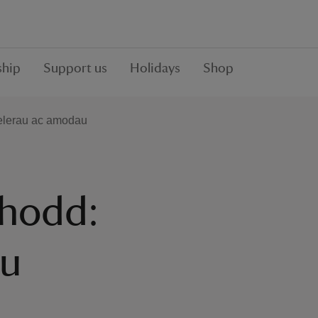
hip
Support us
Holidays
Shop
telerau ac amodau
rhodd:
au