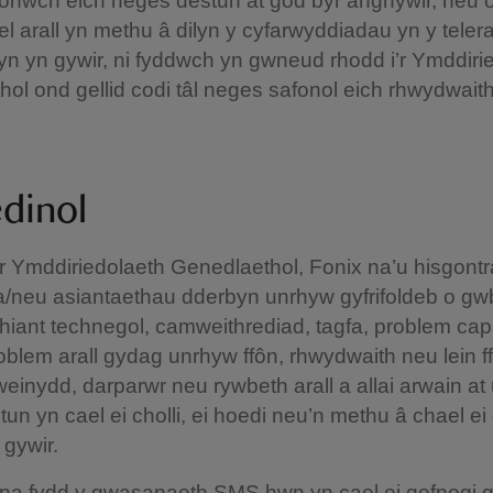
fonwch eich neges destun at god byr anghywir, neu 
l arall yn methu â dilyn y cyfarwyddiadau yn y teler
n yn gywir, ni fyddwch yn gwneud rhodd i’r Ymddiri
ol ond gellid codi tâl neges safonol eich rhwydwait
edinol
 yr Ymddiriedolaeth Genedlaethol, Fonix na’u hisgontra
/neu asiantaethau dderbyn unrhyw gyfrifoldeb o gw
hiant technegol, camweithrediad, tagfa, problem cap
blem arall gydag unrhyw ffôn, rhwydwaith neu lein f
einydd, darparwr neu rywbeth arall a allai arwain a
un yn cael ei cholli, ei hoedi neu’n methu â chael ei 
 gywir.
i na fydd y gwasanaeth SMS hwn yn cael ei gefnogi 