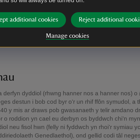
 and so will always be turned on.
ewch rodd gan ddefnyddio’r gwasanaeth hwn o ffôn
i gofrestru yn y DU pan fyddwch y tu allan i Gymru, y
ept additional cookies
Reject additional cooki
 Ogledd Iwerddon, gellid codi taliadau rhwydwaith 
 gedwir gan weithredwr eich rhwydwaith.
Manage cookies
 chi gael caniatâd y sawl sy’n talu’r bil cyn anfon neg
ynau
 derfyn dyddiol (rhwng hanner nos a hanner nos) o 
ges destun i bob cod byr o’r un rhif ffôn symudol, a t
40 y mis ar draws pob gwasanaeth y telir amdano dr
r o roddion yn cael eu derbyn os byddwch chi’n myn
diol neu fisol hwn (felly ni fyddwch yn rhoi’r symiau
ddiriedolaeth Genedlaethol), ond gellid codi tâl nege