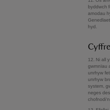
11. Os an
byddwch fe
amodau hy
Genedlaeth
hyd.
Cyffr
12. Ni all
gwmnïau a
unrhyw fet
unrhyw bro
system, gw
neges dest
chofnodi’n
13. Efalla