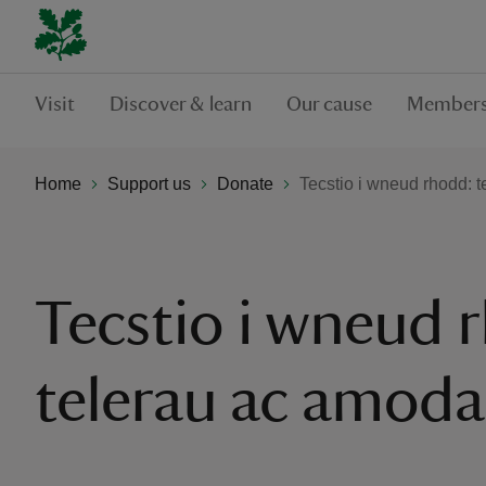
Visit
Discover & learn
Our cause
Members
Home
Support us
Donate
Tecstio i wneud rhodd: 
Tecstio i wneud 
telerau ac amod