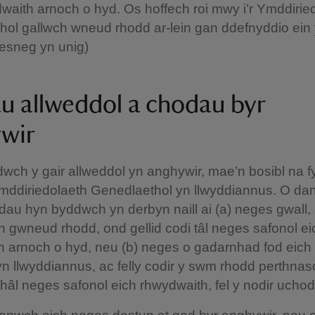
waith arnoch o hyd. Os hoffech roi mwy i’r Ymddirie
hol gallwch wneud rhodd ar-lein gan ddefnyddio ein
aesneg yn unig)
au allweddol a chodau byr
ywir
wch y gair allweddol yn anghywir, mae’n bosibl na f
Ymddiriedolaeth Genedlaethol yn llwyddiannus. O dan
au hyn byddwch yn derbyn naill ai (a) neges gwall, a
 gwneud rhodd, ond gellid codi tâl neges safonol ei
h arnoch o hyd, neu (b) neges o gadarnhad fod eich
n llwyddiannus, ac felly codir y swm rhodd perthnas
hâl neges safonol eich rhwydwaith, fel y nodir ucho