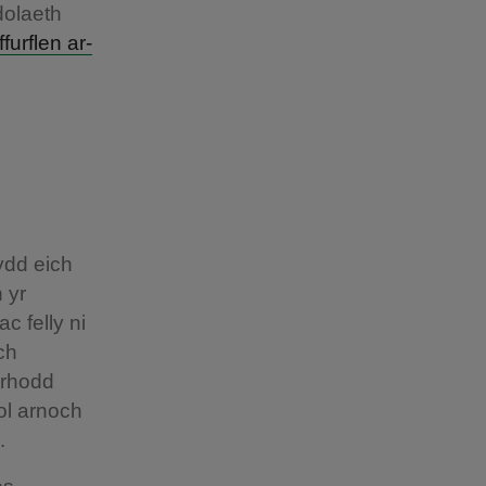
dolaeth
ffurflen ar-
ydd eich
 yr
c felly ni
ch
 rhodd
ol arnoch
d.