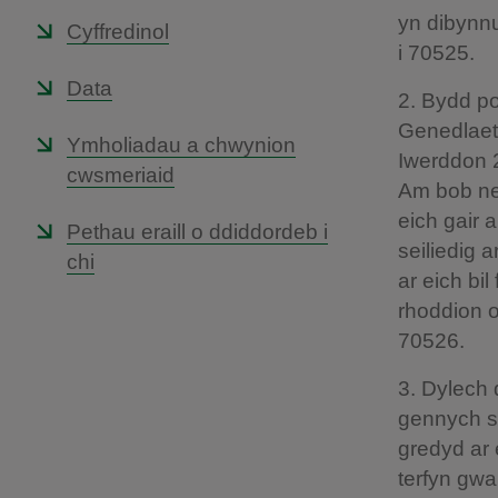
yn dibynnu
Cyffredinol
i 70525.
Data
2. Bydd po
Genedlaet
Ymholiadau a chwynion
Iwerddon 2
cwsmeriaid
Am bob neg
eich gair 
Pethau eraill o ddiddordeb i
seiliedig 
chi
ar eich bi
rhoddion o
70526.
3. Dylech 
gennych si
gredyd ar 
terfyn gw