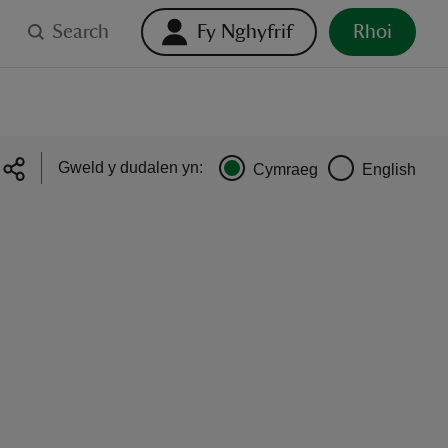
Search
Fy Nghyfrif
Rhoi
Gweld y dudalen yn:
Cymraeg
English