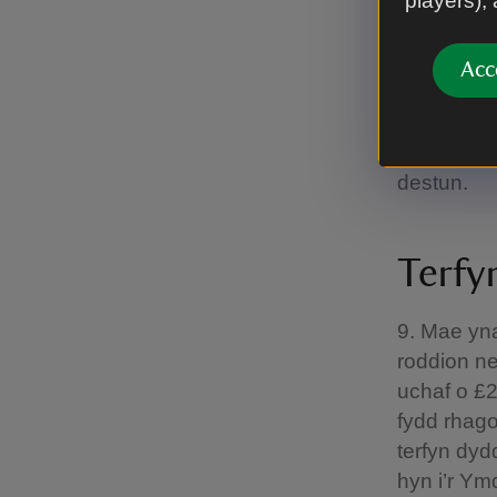
players),
7. Os gwn
sydd wedi’
Acc
Lloegr neu
arnoch, a
8. Rhaid i
destun.
Terf
9. Mae yna
roddion ne
uchaf o £2
fydd rhago
terfyn dyd
hyn i’r Ym