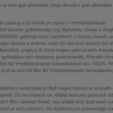
 ar eich gair allweddol, drwy decstio’r gair allweddol
b ceiniog o’ch rhodd yn mynd i’r Ymddiriedolaeth
hol (elusen gofrestredig yng Nghymru, Lloegr a Gog
05846) i gefnogi natur, harddwch a hanes i bawb, a
es destun a anfonir, codir £5 neu £10 arnoch (yn d
allweddol), ynghyd â chost neges safonol eich rhwyd
ar gyfraddau eich darparwr gwasanaeth). Rhestrir rho
l ffôn fel Ymddiriedolaeth Genedlaethol neu 70525. Rh
 £10 ar eich bil ffôn fel Ymddiriedolaeth Genedlaeth
dderbyn cadarnhad ar ffurf neges destun ar unwaith
gnal). Os na chewch un, efallai nad oes gennych d
eich ffôn i wneud rhodd, neu efallai eich bod wedi cy
ariant ar eich contract. Os byddwch yn ychwanegu c