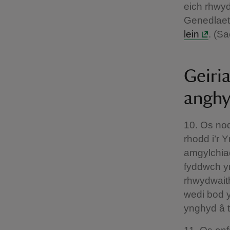
eich rhwyd
Genedlaet
lein
. (S
Geiri
angh
10. Os nod
rhodd i’r 
amgylchiad
fyddwch yn
rhwydwait
wedi bod y
ynghyd â t