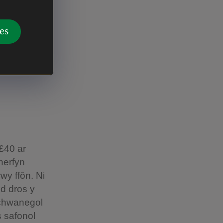
 symudol
r Alban,
es
ychwanegol
es
£40 ar
herfyn
wy ffôn. Ni
d dros y
 ychwanegol
s safonol