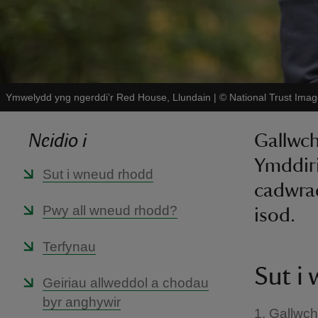
Ymwelydd yng ngerddi’r Red House, Llundain
|
©
National Trust Imag
Neidio i
Gallwch
Ymddiri
Sut i wneud rhodd
cadwrae
Pwy all wneud rhodd?
isod.
Terfynau
Sut i
Geiriau allweddol a chodau
byr anghywir
1. Gallwch