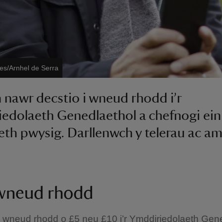
es/Arnhel de Serra
 nawr decstio i wneud rhodd i’r
edolaeth Genedlaethol a chefnogi ein
th pwysig. Darllenwch y telerau ac a
 wneud rhodd
 wneud rhodd o £5 neu £10 i’r Ymddiriedolaeth Gene