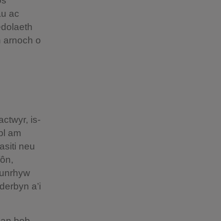
os
au ac
edolaeth
h arnoch o
ctwyr, is-
bl am
asiti neu
fôn,
t unrhyw
derbyn a’i
gan bob