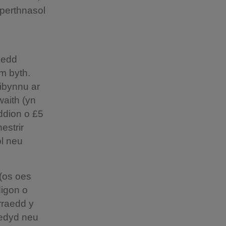
 perthnasol
ledd
m byth.
ibynnu ar
waith (yn
ddion o £5
estrir
ol neu
 (os oes
digon o
rraedd y
redyd neu