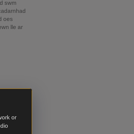
ydd swm
 cadarnhad
d oes
wn lle ar
 sydd
eud rhodd
 yn
work or
udio