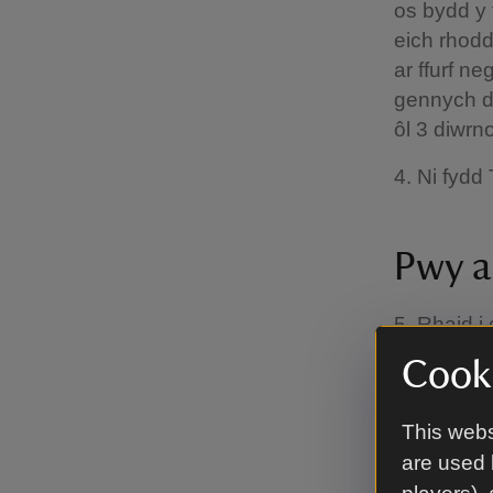
os bydd y 
eich rhod
ar ffurf n
gennych dd
ôl 3 diwrn
4. Ni fydd
Pwy a
5. Rhaid i
Cooki
6. Dim on
wedi’i gof
gan ddefny
This webs
Ynysoedd y
are used 