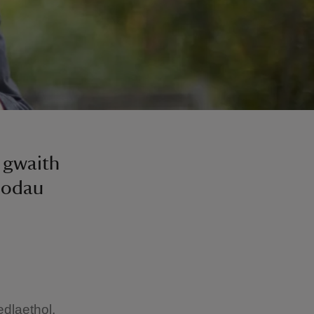
 gwaith
modau
dlaethol,