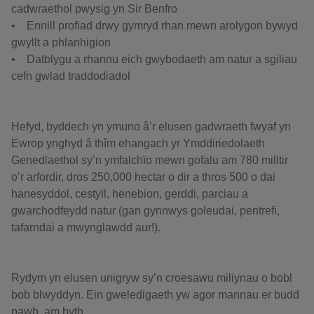
cadwraethol pwysig yn Sir Benfro
• Ennill profiad drwy gymryd rhan mewn arolygon bywyd
gwyllt a phlanhigion
• Datblygu a rhannu eich gwybodaeth am natur a sgiliau
cefn gwlad traddodiadol
Hefyd, byddech yn ymuno â’r elusen gadwraeth fwyaf yn
Ewrop ynghyd â thîm ehangach yr Ymddiriedolaeth
Genedlaethol sy’n ymfalchïo mewn gofalu am 780 milltir
o’r arfordir, dros 250,000 hectar o dir a thros 500 o dai
hanesyddol, cestyll, henebion, gerddi, parciau a
gwarchodfeydd natur (gan gynnwys goleudai, pentrefi,
tafarndai a mwynglawdd aur!).
Rydym yn elusen unigryw sy’n croesawu miliynau o bobl
bob blwyddyn. Ein gweledigaeth yw agor mannau er budd
pawb, am byth.