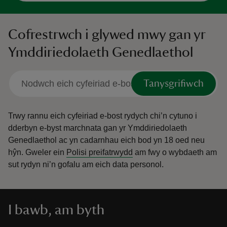
Cofrestrwch i glywed mwy gan yr
Ymddiriedolaeth Genedlaethol
Tanysgrifiwch
Trwy rannu eich cyfeiriad e-bost rydych chi’n cytuno i
dderbyn e-byst marchnata gan yr Ymddiriedolaeth
Genedlaethol ac yn cadarnhau eich bod yn 18 oed neu
hŷn.
Gweler ein
Polisi preifatrwydd
am fwy o wybdaeth am
sut rydyn ni’n gofalu am eich data personol.
I bawb, am byth