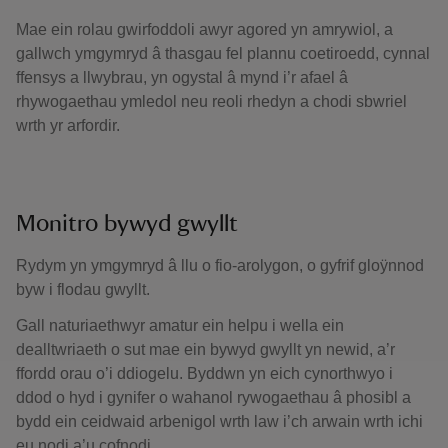
Mae ein rolau gwirfoddoli awyr agored yn amrywiol, a
gallwch ymgymryd â thasgau fel plannu coetiroedd, cynnal
ffensys a llwybrau, yn ogystal â mynd i’r afael â
rhywogaethau ymledol neu reoli rhedyn a chodi sbwriel
wrth yr arfordir.
Monitro bywyd gwyllt
Rydym yn ymgymryd â llu o fio-arolygon, o gyfrif gloÿnnod
byw i flodau gwyllt.
Gall naturiaethwyr amatur ein helpu i wella ein
dealltwriaeth o sut mae ein bywyd gwyllt yn newid, a’r
ffordd orau o’i ddiogelu. Byddwn yn eich cynorthwyo i
ddod o hyd i gynifer o wahanol rywogaethau â phosibl a
bydd ein ceidwaid arbenigol wrth law i’ch arwain wrth ichi
eu nodi a’u cofnodi.