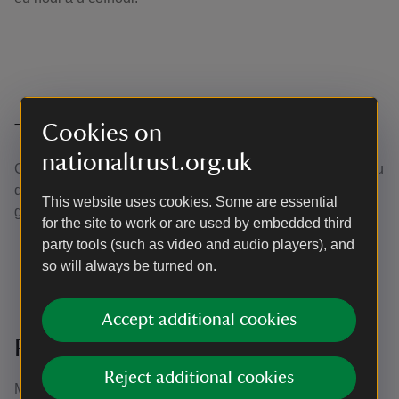
Cookies on
Teithiau tywys
nationaltrust.org.uk
Gallech fod yn treulio amser yn y coetiroedd, tir a thraethau
dan ein gofal drwy gynllunio ac arwain teithiau tywydd o
This website uses cookies. Some are essential
gwmpas ein lleoedd unigryw yma yn Sir Benfro.
for the site to work or are used by embedded third
party tools (such as video and audio players), and
so will always be turned on.
Accept additional cookies
Pam ymuno â ni?
Reject additional cookies
Mae llu o resymau dros ymuno â ni; efallai mai gwirfoddoli