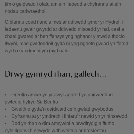
tîm o geidwaid i ofalu am ein lleoedd a chyfrannu at ein
nodau cadwraethol.
O blannu coed ifanc a mes ar ddiwedd tymor yr Hydref, i
ledaenu gwair gwyrdd ar ddiwedd misoedd yr haf, cael a
chael gwared ar hen ffensys yng nghanol y mwd a thocio
llwyni, mae gwirfoddoli gyda ni yng nghefn gwlad yn ffordd
wych o ymdrochi ym myd natur.
Drwy gymryd rhan, gallech…
• Dreulio amser yn yr awyr agored yn nhirweddau
gwledig hyfryd Sir Benfro
• Gweithio gyda’n ceidwaid cefn gwlad gwybodus
• Cyfrannu at yr ymdrech i liniaru’r newid yn yr hinsawdd
• Bod yn rhan o dîm amrywiol a brwdfrydig a ffurfio
cyfeillgarwch newydd wrth weithio ar brosiectau