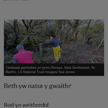
Ceidwaid gwirfoddol yn tynnu ffensys, Stad Southwood, Sir
Benfro.
|
©
National Trust Images/ Sue Jones
Beth yw natur y gwaith?
Bod yn weithredol