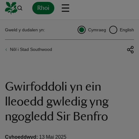
Rhoi
Yn
Back
Back
Back
Yn
Yn
Yn
Yn
Yn
Yn
Gweld y dudalen yn:
Cymraeg
English
l
l
l
l
l
l
l
ver
Nôl i Stad Southwood
n
Gwirfoddoli yn ein
rship
lleoedd gwledig yng
ngogledd Sir Benfro
rt
Cyhoeddwyd:
13 Mai 2025
ays