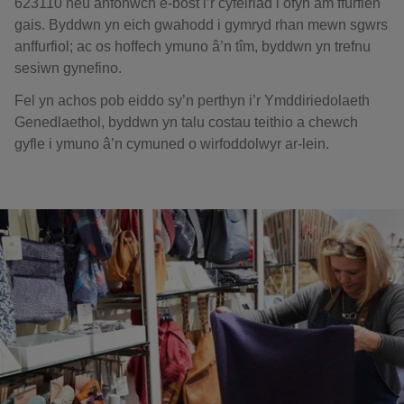
623110 neu anfonwch e-bost i’r cyfeiriad i ofyn am ffurflen
gais. Byddwn yn eich gwahodd i gymryd rhan mewn sgwrs
anffurfiol; ac os hoffech ymuno â’n tîm, byddwn yn trefnu
sesiwn gynefino.
Fel yn achos pob eiddo sy’n perthyn i’r Ymddiriedolaeth
Genedlaethol, byddwn yn talu costau teithio a chewch
gyfle i ymuno â’n cymuned o wirfoddolwyr ar-lein.