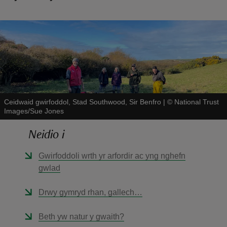
reas
-Z
Ceidwaid gwirfoddol, Stad Southwood, Sir Benfro
|
©
National Trust
Images/Sue Jones
hings
o do
Neidio i
Gwirfoddoli wrth yr arfordir ac yng nghefn
ace
gwlad
ypes
Drwy gymryd rhan, gallech…
Beth yw natur y gwaith?