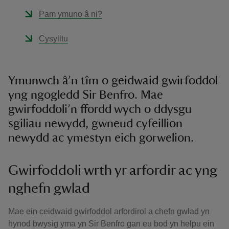
Pam ymuno â ni?
Cysylltu
Ymunwch â’n tîm o geidwaid gwirfoddol
yng ngogledd Sir Benfro. Mae
gwirfoddoli’n ffordd wych o ddysgu
sgiliau newydd, gwneud cyfeillion
newydd ac ymestyn eich gorwelion.
Gwirfoddoli wrth yr arfordir ac yng
nghefn gwlad
Mae ein ceidwaid gwirfoddol arfordirol a chefn gwlad yn
hynod bwysig yma yn Sir Benfro gan eu bod yn helpu ein