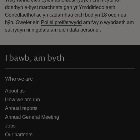
dderbyn e-byst marchnata gan yr Ymddiriedolaeth
Genedlaethol ac yn cadarnhau eich bod yn 18 oed neu
hŷn.
Gweler ein
Polisi preifatrwydd
am fwy o wybdaeth am
sut rydyn ni’n gofalu am eich data personol.
I bawb, am byth
Who we are
About us
How we are run
Annual reports
Annual General Meeting
Jobs
Our partners