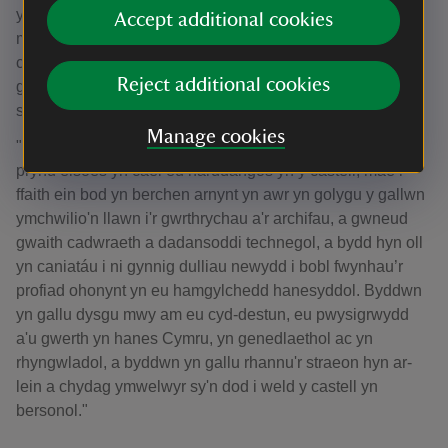
ynghyd â’r modd y comisiynwyd yr enwau mwyaf yn y
Accept additional cookies
maes pensaernïaeth ac addurno i ddylunio a diweddaru'r
castell. Mae'r cytundeb pryniant hwn yn cadarnhau
Reject additional cookies
gwaddol teulu Myddelton wrth i ni barhau i adrodd y
straeon hyn.
Manage cookies
"Er bod llawer o'r eitemau o’r casgliadau yr ydym wedi'u
prynu eisoes yn cael eu harddangos yn y castell, mae’r
ffaith ein bod yn berchen arnynt yn awr yn golygu y gallwn
ymchwilio'n llawn i'r gwrthrychau a'r archifau, a gwneud
gwaith cadwraeth a dadansoddi technegol, a bydd hyn oll
yn caniatáu i ni gynnig dulliau newydd i bobl fwynhau’r
profiad ohonynt yn eu hamgylchedd hanesyddol. Byddwn
yn gallu dysgu mwy am eu cyd-destun, eu pwysigrwydd
a'u gwerth yn hanes Cymru, yn genedlaethol ac yn
rhyngwladol, a byddwn yn gallu rhannu'r straeon hyn ar-
lein a chydag ymwelwyr sy'n dod i weld y castell yn
bersonol."