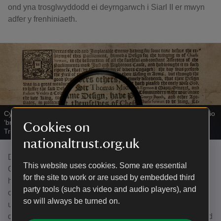
ond yna trosglwyddodd ei deyrngarwch i Siarl II er mwyn
adfer y frenhiniaeth.
Cyhoeddiad gan y Senedd, ddydd Mercher 10 Awst, 1659, yn ceisio
‘bradwyr’ gan gynnwys Syr Thomas Myddelton yr ail
|
©
National
Cookies on
Trust Images/Paul Highnam
nationaltrust.org.uk
Dywedodd Karen George, Rheolwr y Tŷ a’r Casgliadau,
This website uses cookies. Some are essential
Castell y Waun: "Mae'r gwrthrychau hyn yn adlewyrchu
for the site to work or are used by embedded third
hanes gwleidyddol, masnachol a chymdeithasol
party tools (such as video and audio players), and
cenedlaethau o'r teulu hwn, ond hefyd teuluoedd ac
so will always be turned on.
unigolion eraill sy'n gysylltiedig â'r castell. Mae eu
diddordebau artistig, cerddorol a llenyddol yn glir i'w gweld