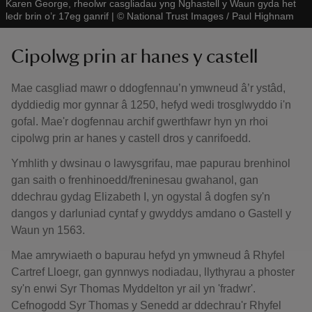
Karen George, rheolwr casgliadau yng Nghastell y Waun gyda het
ledr brin o’r 17eg ganrif
|
©
National Trust Images / Paul Highnam
Cipolwg prin ar hanes y castell
Mae casgliad mawr o ddogfennau’n ymwneud â’r ystâd,
dyddiedig mor gynnar â 1250, hefyd wedi trosglwyddo i'n
gofal. Mae'r dogfennau archif gwerthfawr hyn yn rhoi
cipolwg prin ar hanes y castell dros y canrifoedd.
Ymhlith y dwsinau o lawysgrifau, mae papurau brenhinol
gan saith o frenhinoedd/freninesau gwahanol, gan
ddechrau gydag Elizabeth I, yn ogystal â dogfen sy'n
dangos y darluniad cyntaf y gwyddys amdano o Gastell y
Waun yn 1563.
Mae amrywiaeth o bapurau hefyd yn ymwneud â Rhyfel
Cartref Lloegr, gan gynnwys nodiadau, llythyrau a phoster
sy'n enwi Syr Thomas Myddelton yr ail yn 'fradwr'.
Cefnogodd Syr Thomas y Senedd ar ddechrau'r Rhyfel