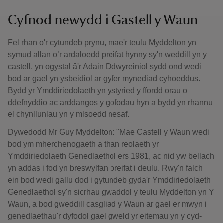
Cyfnod newydd i Gastell y Waun
Fel rhan o'r cytundeb prynu, mae'r teulu Myddelton yn
symud allan o’r ardaloedd preifat hynny sy'n weddill yn y
castell, yn ogystal â'r Adain Ddwyreiniol sydd ond wedi
bod ar gael yn ysbeidiol ar gyfer mynediad cyhoeddus.
Bydd yr Ymddiriedolaeth yn ystyried y ffordd orau o
ddefnyddio ac arddangos y gofodau hyn a bydd yn rhannu
ei chynlluniau yn y misoedd nesaf.
Dywedodd Mr Guy Myddelton: "Mae Castell y Waun wedi
bod ym mherchenogaeth a than reolaeth yr
Ymddiriedolaeth Genedlaethol ers 1981, ac nid yw bellach
yn addas i fod yn breswylfan breifat i deulu. Rwy'n falch
ein bod wedi gallu dod i gytundeb gyda'r Ymddiriedolaeth
Genedlaethol sy'n sicrhau gwaddol y teulu Myddelton yn Y
Waun, a bod gweddill casgliad y Waun ar gael er mwyn i
genedlaethau'r dyfodol gael gweld yr eitemau yn y cyd-