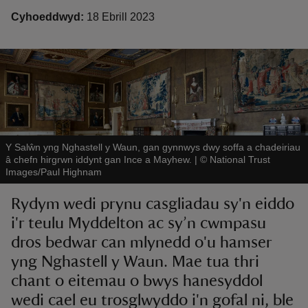
Cyhoeddwyd:
18 Ebrill 2023
reas
-Z
Y Salŵn yng Nghastell y Waun, gan gynnwys dwy soffa a chadeiriau
â chefn hirgrwn iddynt gan Ince a Mayhew.
|
©
National Trust
hings
Images/Paul Highnam
o do
Rydym wedi prynu casgliadau sy'n eiddo
ace
i'r teulu Myddelton ac sy’n cwmpasu
ypes
dros bedwar can mlynedd o'u hamser
yng Nghastell y Waun. Mae tua thri
chant o eitemau o bwys hanesyddol
wedi cael eu trosglwyddo i'n gofal ni, ble