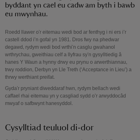
byddant yn cael eu cadw am byth i bawb
eu mwynhau.
Roedd llawer o'r eitemau wedi bod ar fenthyg i ni ers i’r
castell ddod i’n gofal yn 1981. Dros fwy na phedwar
degawd, rydym wedi bod wrthi'n casglu gwahanol
wrthrychau, gweithiau celf a llyfrau sy'n gysylltiedig â
hanes Y Waun a hynny drwy eu prynu o arwerthiannau,
trwy roddion, Derbyn yn Lle Treth (‘Acceptance in Lieu’) a
thrwy werthiant preifat.
Gyda'r pryniant diweddaraf hwn, rydym bellach wedi
caffael rhai eitemau yn y casgliad sydd o’r arwyddocâd
mwyaf o safbwynt hanesyddol.
Cysylltiad teuluol di-dor