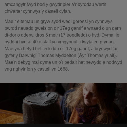
amcangyfrifwyd bod y gwydr pier a’r byrddau werth
chwarter cynnwys y castell cyfan.
Mae’r eitemau unigryw sydd wedi goroesi yn cynnwys
bwrdd neuadd gweision o'r 17eg ganrif a wnaed o un darn
di-dor o dderw, dros 5 metr (17 troedfedd) o hyd. Dyma lle
byddai hyd at 40 o staff yn ymgynnull i fwyta eu prydau.
Mae yna hefyd het ledr ddu o'r 17eg ganrif, a brynwyd 'ar
gyfer y Barwnig' Thomas Myddelton (ŵyr Thomas yr ail).
Mae'n debyg mai dyma un o'r pedair het newydd a nodwyd
yng nghyfrifon y castell yn 1668.