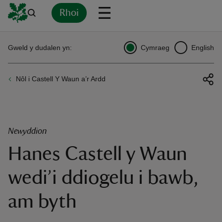
Rhoi
Yn
Back
Back
Back
Yn
Yn
Yn
Yn
Yn
Yn
Gweld y dudalen yn:
Cymraeg
English
l
l
l
l
l
l
l
ver
Nôl i Castell Y Waun a’r Ardd
n
Newyddion
Hanes Castell y Waun
rship
wedi’i ddiogelu i bawb,
rt
am byth
ays