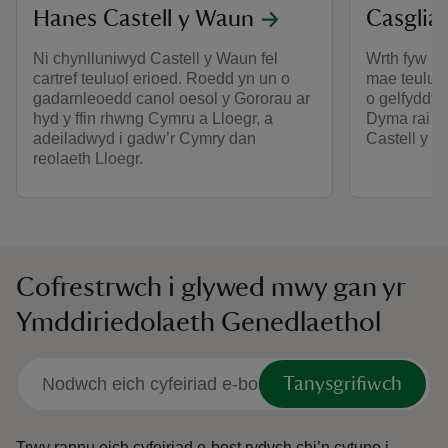
Hanes Castell y Waun
Casglia
Ni chynlluniwyd Castell y Waun fel
Wrth fyw m
cartref teuluol erioed. Roedd yn un o
mae teulu’n
gadarnleoedd canol oesol y Gororau ar
o gelfyddyd
hyd y ffin rhwng Cymru a Lloegr, a
Dyma rai o’
adeiladwyd i gadw’r Cymry dan
Castell y W
reolaeth Lloegr.
Cofrestrwch i glywed mwy gan yr
Ymddiriedolaeth Genedlaethol
Tanysgrifiwch
Trwy rannu eich cyfeiriad e-bost rydych chi’n cytuno i