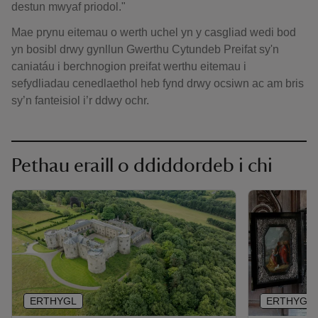
destun mwyaf priodol."
Mae prynu eitemau o werth uchel yn y casgliad wedi bod
yn bosibl drwy gynllun Gwerthu Cytundeb Preifat sy'n
caniatáu i berchnogion preifat werthu eitemau i
sefydliadau cenedlaethol heb fynd drwy ocsiwn ac am bris
sy’n fanteisiol i’r ddwy ochr.
Pethau eraill o ddiddordeb i chi
ERTHYGL
ERTHYGL