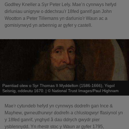
Godfrey Kneller a Syr Peter Lely. Mae’n cynnwys hefyd
dirluniau unigryw o ddechrau'r 18fed ganrif gan John
Wootton a Peter Tillemans yn darlunio'r Waun ac a
gomisiynwyd yn arbennig ar gyfer y castell.
Paentiad olew o Syr Thomas II Myddelton (1586-1666), Ysgol
Seisnig, oddeutu 1670.
|
©
National Trust Images/Paul Highnam
Mae'r cytundeb hefyd yn cynnwys dodrefn gan Ince &
Mayhew, gwneuthurwyr dodrefn a chlustogwyr ffasiynol yn
y 18fed ganrif, ynghyd â dau ddrych gwydr pier
ysblennydd. Yn rhestr stoc y Waun ar gyfer 1795,