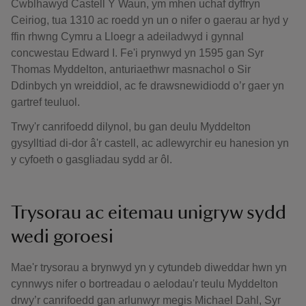
Cwblhawyd Castell Y Waun, ym mhen uchaf dyffryn
Ceiriog, tua 1310 ac roedd yn un o nifer o gaerau ar hyd y
ffin rhwng Cymru a Lloegr a adeiladwyd i gynnal
concwestau Edward I. Fe'i prynwyd yn 1595 gan Syr
Thomas Myddelton, anturiaethwr masnachol o Sir
Ddinbych yn wreiddiol, ac fe drawsnewidiodd o’r gaer yn
gartref teuluol.
Trwy'r canrifoedd dilynol, bu gan deulu Myddelton
gysylltiad di-dor â'r castell, ac adlewyrchir eu hanesion yn
y cyfoeth o gasgliadau sydd ar ôl.
Trysorau ac eitemau unigryw sydd
wedi goroesi
Mae'r trysorau a brynwyd yn y cytundeb diweddar hwn yn
cynnwys nifer o bortreadau o aelodau'r teulu Myddelton
drwy’r canrifoedd gan arlunwyr megis Michael Dahl, Syr