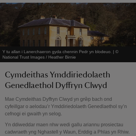
Y tu allan i Lanerchaeron gyda chennin Pedr yn blodeuo.
|
©
National Trust Images / Heather Birnie
Cymdeithas Ymddiriedolaeth
Genedlaethol Dyffryn Clwyd
Mae Cymdeithas Dyffryn Clwyd yn grŵp bach ond
cyfeillgar o aelodau’r Ymddiriedolaeth Genedlaethol sy’n
cefnogi ei gwaith yn selog.
Yn ddiweddar maen nhw wedi gallu ariannu prosiectau
cadwraeth yng Nghastell y Waun, Erddig a Phlas yn Rhiw.