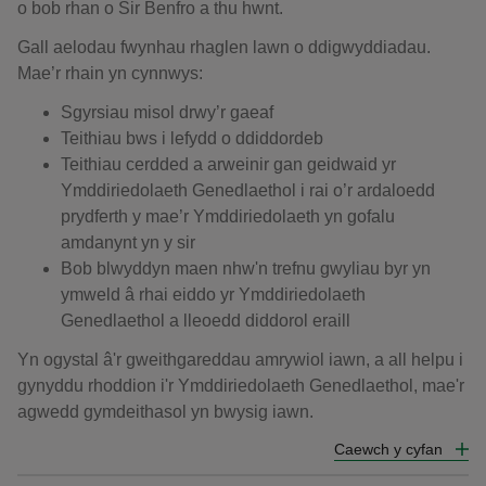
o bob rhan o Sir Benfro a thu hwnt.
Gall aelodau fwynhau rhaglen lawn o ddigwyddiadau.
Mae’r rhain yn cynnwys:
Sgyrsiau misol drwy’r gaeaf
Teithiau bws i lefydd o ddiddordeb
Teithiau cerdded a arweinir gan geidwaid yr
Ymddiriedolaeth Genedlaethol i rai o’r ardaloedd
prydferth y mae’r Ymddiriedolaeth yn gofalu
amdanynt yn y sir
Bob blwyddyn maen nhw'n trefnu gwyliau byr yn
ymweld â rhai eiddo yr Ymddiriedolaeth
Genedlaethol a lleoedd diddorol eraill
Yn ogystal â'r gweithgareddau amrywiol iawn, a all helpu i
gynyddu rhoddion i'r Ymddiriedolaeth Genedlaethol, mae'r
agwedd gymdeithasol yn bwysig iawn.
Caewch y cyfan