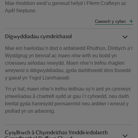
Mae rhoddion wedi’u gwneud hefyd i Fferm Craflwyn ac
Apêl Neptune.
Caewch y cyfan
Digwyddiadau cymdeithasol
Mae ein haelodau’n dod o ardaloedd Rhuthun, Dinbych a’r
Wyddgrug yn bennaf ac maen nhw wrth eu bodd yn
croesawu aelodau newydd. Maen nhw’n trefnu rhaglen
amrywiol o ddigwyddiadau, gyda darlithoedd dros fisoedd
y gaeaf yn Ysgol Llanrhaeadr.
Yn yr haf, maen nhw’n trefnu teithiau sy’n aml yn cynnwys
ymweliadau â chartrefi sydd ar gau i’r cyhoedd, neu daith
breifat gyda hanesydd pensaernïol neu arddwr i wneud y
profiad yn un arbennig.
Cysylltwch â Chymdeithas Ymddiriedolaeth