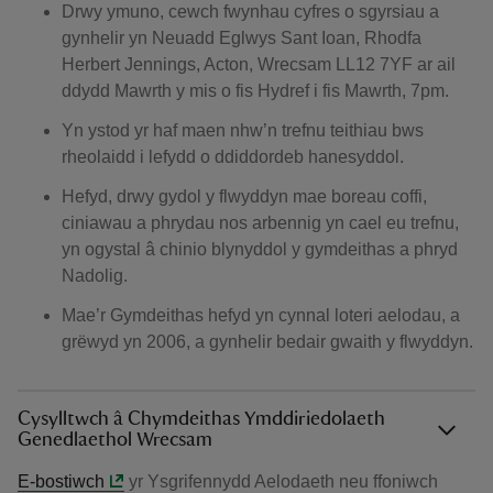
Drwy ymuno, cewch fwynhau cyfres o sgyrsiau a
gynhelir yn Neuadd Eglwys Sant Ioan, Rhodfa
Herbert Jennings, Acton, Wrecsam LL12 7YF ar ail
ddydd Mawrth y mis o fis Hydref i fis Mawrth, 7pm.
Yn ystod yr haf maen nhw’n trefnu teithiau bws
rheolaidd i lefydd o ddiddordeb hanesyddol.
Hefyd, drwy gydol y flwyddyn mae boreau coffi,
ciniawau a phrydau nos arbennig yn cael eu trefnu,
yn ogystal â chinio blynyddol y gymdeithas a phryd
Nadolig.
Mae’r Gymdeithas hefyd yn cynnal loteri aelodau, a
grëwyd yn 2006, a gynhelir bedair gwaith y flwyddyn.
Cysylltwch â Chymdeithas Ymddiriedolaeth
Genedlaethol Wrecsam
E-bostiwch
yr Ysgrifennydd Aelodaeth neu ffoniwch