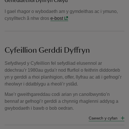
Genedlaethol Dyffryn Clwyd
I gael rhagor o wybodaeth am y gymdeithas ac i ymuno,
cysylltwch â nhw dros
e-bost
Cyfeillion Gerddi Dyffryn
Sefydlwyd y Cyfeillion fel sefydliad elusennol ar
ddechrau’r 1980au gyda’r nod ffurfiol o feithrin diddordeb
yn y gerddi a rhoi planhigion, offer, llyfrau ac ati i gefnogi’r
rheolwyr i ddatblygu a rheoli’r ystâd.
Mae’r gweithgareddau codi arian yn canolbwyntio’n
bennaf ar gefnogi’r gerddi a chynnig rhaglenni addysg a
gwybodaeth i bawb o bob oedran.
Caewch y cyfan