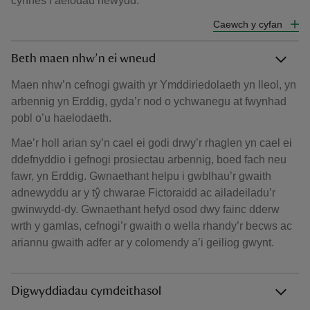
cynnes i aelodau newydd.
Caewch y cyfan
Beth maen nhw’n ei wneud
Maen nhw’n cefnogi gwaith yr Ymddiriedolaeth yn lleol, yn
arbennig yn Erddig, gyda’r nod o ychwanegu at fwynhad
pobl o’u haelodaeth.
Mae’r holl arian sy’n cael ei godi drwy’r rhaglen yn cael ei
ddefnyddio i gefnogi prosiectau arbennig, boed fach neu
fawr, yn Erddig. Gwnaethant helpu i gwblhau’r gwaith
adnewyddu ar y tŷ chwarae Fictoraidd ac ailadeiladu’r
gwinwydd-dy. Gwnaethant hefyd osod dwy fainc dderw
wrth y gamlas, cefnogi’r gwaith o wella rhandy’r becws ac
ariannu gwaith adfer ar y colomendy a’i geiliog gwynt.
Digwyddiadau cymdeithasol