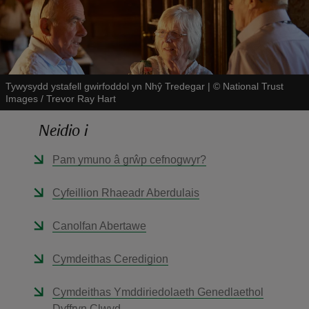
Tywysydd ystafell gwirfoddol yn Nhŷ Tredegar
|
©
National Trust
Images / Trevor Ray Hart
reas
-Z
Neidio i
Pam ymuno â grŵp cefnogwyr?
hings
o do
Cyfeillion Rhaeadr Aberdulais
ace
Canolfan Abertawe
ypes
Cymdeithas Ceredigion
Cymdeithas Ymddiriedolaeth Genedlaethol
Dyffryn Clwyd