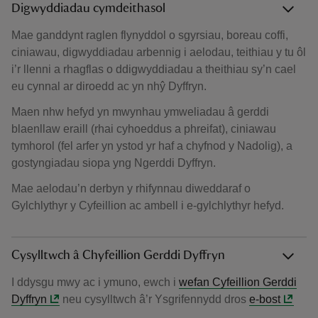
Digwyddiadau cymdeithasol
Mae ganddynt raglen flynyddol o sgyrsiau, boreau coffi,
ciniawau, digwyddiadau arbennig i aelodau, teithiau y tu ôl
i’r llenni a rhagflas o ddigwyddiadau a theithiau sy’n cael
eu cynnal ar diroedd ac yn nhŷ Dyffryn.
Maen nhw hefyd yn mwynhau ymweliadau â gerddi
blaenllaw eraill (rhai cyhoeddus a phreifat), ciniawau
tymhorol (fel arfer yn ystod yr haf a chyfnod y Nadolig), a
gostyngiadau siopa yng Ngerddi Dyffryn.
Mae aelodau’n derbyn y rhifynnau diweddaraf o
Gylchlythyr y Cyfeillion ac ambell i e-gylchlythyr hefyd.
Cysylltwch â Chyfeillion Gerddi Dyffryn
I ddysgu mwy ac i ymuno, ewch i
wefan Cyfeillion Gerddi
Dyffryn
neu cysylltwch â’r Ysgrifennydd dros
e-bost