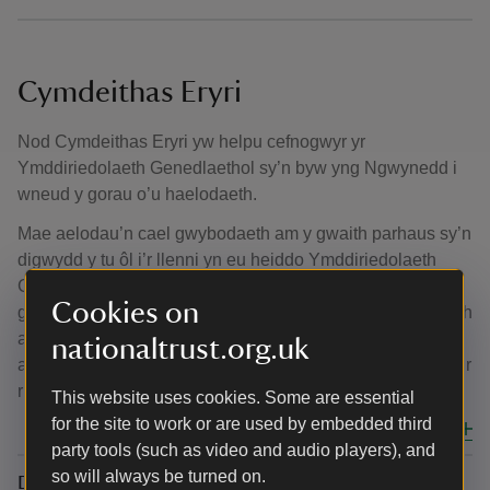
Cymdeithas Eryri
Nod Cymdeithas Eryri yw helpu cefnogwyr yr
Ymddiriedolaeth Genedlaethol sy’n byw yng Ngwynedd i
wneud y gorau o’u haelodaeth.
Mae aelodau’n cael gwybodaeth am y gwaith parhaus sy’n
digwydd y tu ôl i’r llenni yn eu heiddo Ymddiriedolaeth
Genedlaethol lleol, Castell Penrhyn. Maen nhw’n cael eu
Cookies on
gwahodd ar ymweliadau arbennig i weld gwaith cadwraeth
ac adfer, arddangosfeydd, gwaith yn yr ardd a’r tiroedd a’r
nationaltrust.org.uk
adran addysg, ac mae’r gymdeithas wedi cefnogi llawer o’r
rhain yn uniongyrchol.
This website uses cookies. Some are essential
for the site to work or are used by embedded third
Caewch y cyfan
party tools (such as video and audio players), and
so will always be turned on.
Digwyddiadau cymdeithasol