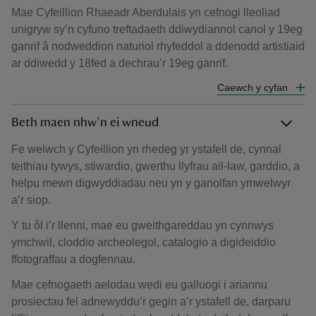
Mae Cyfeillion Rhaeadr Aberdulais yn cefnogi lleoliad
unigryw sy’n cyfuno treftadaeth ddiwydiannol canol y 19eg
ganrif â nodweddion naturiol rhyfeddol a ddenodd artistiaid
ar ddiwedd y 18fed a dechrau’r 19eg ganrif.
Caewch y cyfan
Beth maen nhw’n ei wneud
Fe welwch y Cyfeillion yn rhedeg yr ystafell de, cynnal
teithiau tywys, stiwardio, gwerthu llyfrau ail-law, garddio, a
helpu mewn digwyddiadau neu yn y ganolfan ymwelwyr
a’r siop.
Y tu ôl i’r llenni, mae eu gweithgareddau yn cynnwys
ymchwil, cloddio archeolegol, catalogio a digideiddio
ffotograffau a dogfennau.
Mae cefnogaeth aelodau wedi eu galluogi i ariannu
prosiectau fel adnewyddu’r gegin a’r ystafell de, darparu