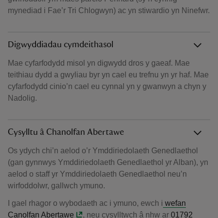
mynediad i Fae’r Tri Chlogwyn) ac yn stiwardio yn Ninefwr.
Digwyddiadau cymdeithasol
Mae cyfarfodydd misol yn digwydd dros y gaeaf. Mae
teithiau dydd a gwyliau byr yn cael eu trefnu yn yr haf. Mae
cyfarfodydd cinio’n cael eu cynnal yn y gwanwyn a chyn y
Nadolig.
Cysylltu â Chanolfan Abertawe
Os ydych chi’n aelod o’r Ymddiriedolaeth Genedlaethol
(gan gynnwys Ymddiriedolaeth Genedlaethol yr Alban), yn
aelod o staff yr Ymddiriedolaeth Genedlaethol neu’n
wirfoddolwr, gallwch ymuno.
I gael rhagor o wybodaeth ac i ymuno, ewch i
wefan
Canolfan Abertawe
, neu cysylltwch â nhw ar
01792