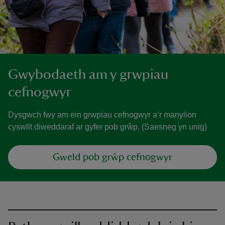
Gwybodaeth am y grwpiau
cefnogwyr
Dysgwch fwy am ein grwpiau cefnogwyr a’r manylion
cyswllt diweddaraf ar gyfer pob grŵp. (Saesneg yn unig)
Gweld pob grŵp cefnogwyr