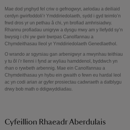
Mae dod ynghyd fel criw o gefnogwyr, aelodau a deiliaid
cerdyn gwirfoddoli’r Ymddiriedolaeth, sydd i gyd teimlo’n
frwd dros yr un pethau â chi, yn brofiad amhrisiadwy.
Rhannu profiadau unigryw a dysgu mwy am y llefydd sy’n
bwysig i chi yw gwir bwrpas Canolfannau a
Chymdeithasau lleol yr Ymddiriedolaeth Genedlaethol.
O wrando ar sgyrsiau gan arbenigwyr a mwynhau teithiau
y tu ôl i’r llenni i fynd ar wyliau hamddenol, byddwch yn
rhan o rywbeth arbennig. Mae ein Canolfannau a
Chymdeithasau yn hybu ein gwaith o fewn eu hardal leol
ac yn codi arian ar gyfer prosiectau cadwraeth a datblygu
drwy bob math o ddigwyddiadau.
Cyfeillion Rhaeadr Aberdulais