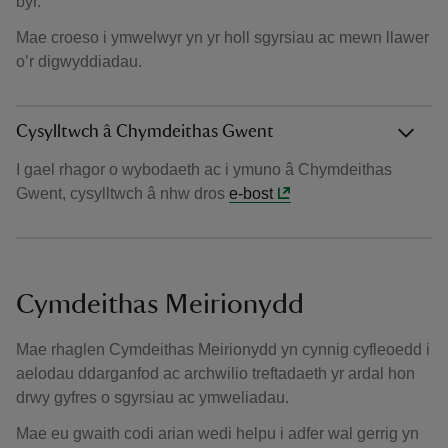
byr.
Mae croeso i ymwelwyr yn yr holl sgyrsiau ac mewn llawer
o’r digwyddiadau.
Cysylltwch â Chymdeithas Gwent
I gael rhagor o wybodaeth ac i ymuno â Chymdeithas
Gwent, cysylltwch â nhw dros
e-bost
Cymdeithas Meirionydd
Mae rhaglen Cymdeithas Meirionydd yn cynnig cyfleoedd i
aelodau ddarganfod ac archwilio treftadaeth yr ardal hon
drwy gyfres o sgyrsiau ac ymweliadau.
Mae eu gwaith codi arian wedi helpu i adfer wal gerrig yn