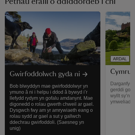
Pethau eraill o ddiddordeb i chi
ARDAL
Cymru
Gwirfoddolwch gyda ni
Darganfyddw
Bob blwyddyn mae gwirfoddolwyr yn
gerddi godi
ymuno â ni i helpu i ddod â bywyd i’r
wyllt sy’n 
llefydd rydym yn gofalu amdanynt. Mae
ymweliad â
digonedd o rolau gwerth chweil ar gael.
Dysgwch fwy am yr amrywiaeth eang o
rolau sydd ar gael a sut y gallwch
ddechrau gwirfoddoli. (Saesneg yn
unig)