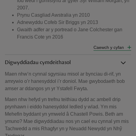
fod wedi’i gomisiynu ar gyfer Syr William Morgan, yn
2007.
Prynu Casgliad Awstralia yn 2010
Adnewyddu Cofeb Sir Briggs yn 2013
Gwaith adfer ar y portread o Jane Colchester gan
Francis Cote yn 2016
Caewch y cyfan
Digwyddiadau cymdeithasol
Maen nhw’n cynnal sgyrsiau misol ar bynciau di-rif, yn
amrywio o’r hanesyddol i’r doniol. Mae gwybodaeth bob
amser ar ddangos yn yr Ystafell Fwyta.
Maen nhw hefyd yn trefnu teithiau dydd ac ambell drip
prynhawn i eiddo hanesyddol ledled y wlad. Ym mis
Mehefin byddant yn ymweld â Chastell Powis. Beth am
ymuno? Mae digwyddiadau nos yn cael eu cynnal ym mis
Tachwedd a mis Rhagfyr yn y Neuadd Newydd yn Nhŷ
Tredegar.