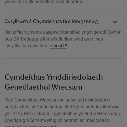
ymweld â safleoedd lleol o ddiddordeb.
Cysylltwch â Chymdeithas Bro Morgannwg
Os hoffech ymuno, casglwch bamffled yng Ngerddi Dyffryn
neu Dŷ Tredegar a llenwi’r ffurflen sydd arno, neu
cysylltwch a nhw dros
e-bost
Cymdeithas Ymddiriedolaeth
Genedlaethol Wrecsam
Mae Cymdeithas Wrecsam yn sefydliad gwirfoddol o
aelodau lleol yr Ymddiriedolaeth Genedlaethol a ffurfiwyd
ym 1976. Mae aelodau’r gymdeithas yn dod o Wrecsam, yr
Wyddgrug a Sir Amwythig yn bennaf, ac mae croeso