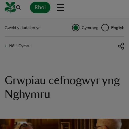
Rhoi
Yn
Back
Back
Back
Yn
Yn
Yn
Yn
Yn
Yn
Gweld y dudalen yn:
Cymraeg
English
l
l
l
l
l
l
l
ver
Nôl i Cymru
n
Grwpiau cefnogwyr yng
rship
Nghymru
rt
ays