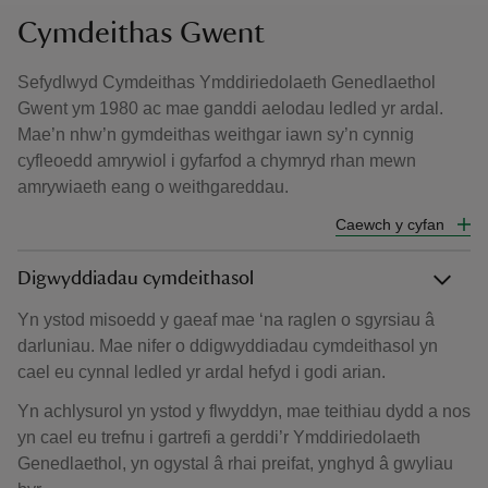
Cymdeithas Gwent
Sefydlwyd Cymdeithas Ymddiriedolaeth Genedlaethol
Gwent ym 1980 ac mae ganddi aelodau ledled yr ardal.
Mae’n nhw’n gymdeithas weithgar iawn sy’n cynnig
cyfleoedd amrywiol i gyfarfod a chymryd rhan mewn
amrywiaeth eang o weithgareddau.
Caewch y cyfan
Digwyddiadau cymdeithasol
Yn ystod misoedd y gaeaf mae ‘na raglen o sgyrsiau â
darluniau. Mae nifer o ddigwyddiadau cymdeithasol yn
cael eu cynnal ledled yr ardal hefyd i godi arian.
Yn achlysurol yn ystod y flwyddyn, mae teithiau dydd a nos
yn cael eu trefnu i gartrefi a gerddi’r Ymddiriedolaeth
Genedlaethol, yn ogystal â rhai preifat, ynghyd â gwyliau