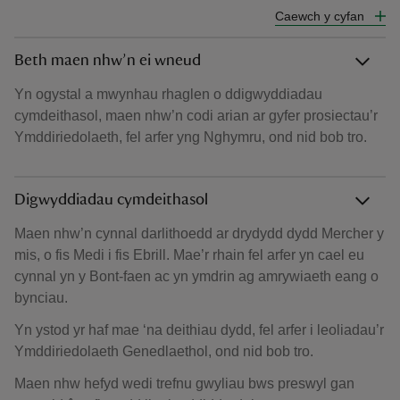
Caewch y cyfan
Beth maen nhw’n ei wneud
Yn ogystal a mwynhau rhaglen o ddigwyddiadau
cymdeithasol, maen nhw’n codi arian ar gyfer prosiectau’r
Ymddiriedolaeth, fel arfer yng Nghymru, ond nid bob tro.
Digwyddiadau cymdeithasol
Maen nhw’n cynnal darlithoedd ar drydydd dydd Mercher y
mis, o fis Medi i fis Ebrill. Mae’r rhain fel arfer yn cael eu
cynnal yn y Bont-faen ac yn ymdrin ag amrywiaeth eang o
bynciau.
Yn ystod yr haf mae ‘na deithiau dydd, fel arfer i leoliadau’r
Ymddiriedolaeth Genedlaethol, ond nid bob tro.
Maen nhw hefyd wedi trefnu gwyliau bws preswyl gan