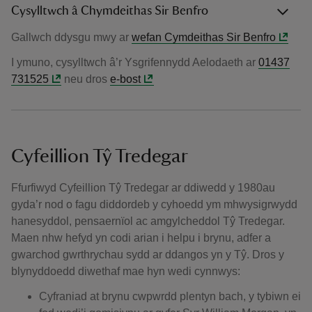
Cysylltwch â Chymdeithas Sir Benfro
Gallwch ddysgu mwy ar
wefan Cymdeithas Sir Benfro
I ymuno, cysylltwch â’r Ysgrifennydd Aelodaeth ar
01437
731525
neu dros
e-bost
Cyfeillion Tŷ Tredegar
Ffurfiwyd Cyfeillion Tŷ Tredegar ar ddiwedd y 1980au
gyda’r nod o fagu diddordeb y cyhoedd ym mhwysigrwydd
hanesyddol, pensaernïol ac amgylcheddol Tŷ Tredegar.
Maen nhw hefyd yn codi arian i helpu i brynu, adfer a
gwarchod gwrthrychau sydd ar ddangos yn y Tŷ. Dros y
blynyddoedd diwethaf mae hyn wedi cynnwys:
Cyfraniad at brynu cwpwrdd plentyn bach, y tybiwn ei