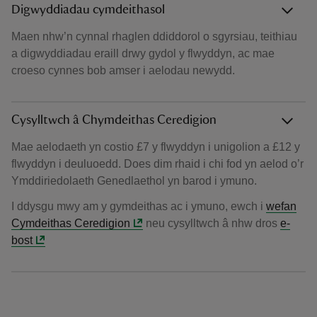
Digwyddiadau cymdeithasol
Maen nhw’n cynnal rhaglen ddiddorol o sgyrsiau, teithiau
a digwyddiadau eraill drwy gydol y flwyddyn, ac mae
croeso cynnes bob amser i aelodau newydd.
Cysylltwch â Chymdeithas Ceredigion
Mae aelodaeth yn costio £7 y flwyddyn i unigolion a £12 y
flwyddyn i deuluoedd. Does dim rhaid i chi fod yn aelod o’r
Ymddiriedolaeth Genedlaethol yn barod i ymuno.
I ddysgu mwy am y gymdeithas ac i ymuno, ewch i
wefan
Cymdeithas Ceredigion
neu cysylltwch â nhw dros
e-
bost