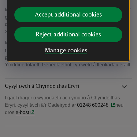
Mae aelodau’n mwynhau cyfres o sgyrsiau diddorol a difyr
Accept additional cookies
gan siaradwyr gwybodus ac arbenigol. Mae sgyrsiau’n
digwydd ar ail ddydd Gwener y mis o fis Medi i fis Mai am
2.30pm yn Oriel y Granar yng Nghastell Penrhyn.
Reject additional cookies
Maen nhw wir yn mwynhau eu gwyliau haf byr blynyddol i
ran arall o Ynysoedd Prydain a’u rhaglen o deithiau – gan
Manage cookies
gymryd mantais, wrth gwrs, o’u haelodaeth o’r
Ymddiriedolaeth Genedlaethol i ymweld â lleoliadau eraill.
Cysylltwch â Chymdeithas Eryri
I gael rhagor o wybodaeth ac i ymuno â Chymdeithas
Eryri, cysylltwch â’r Cadeirydd ar
01248 600248
neu
dros
e-bost