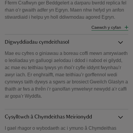
Fferm Craflwyn ger Beddgelert a darparu bwrdd replica fel
rhan o’r gwaith adfer yn Egryn. Maen nhw hefyd yn anfon
stiwardiaid i helpu yn holl ddiwrnodau agored Egryn.
Caewch y cyfan
Digwyddiadau cymdeithasol
Mae eu cyfres o giniawau a boreau coffi mewn amrywiaeth
o leoliadau yn galluogi aelodau i ddod i nabod ei gilydd,
ac mae eu teithiau tywys yn rhoi’r cyfle iddynt fwynhau’r
awyr iach. Er enghraifft, mae teithiau’r gorffennol wedi
cynnwys taith dywys a sgwrs ar brosiect Gweilch Glaslyn a
thaith ar fws a thrên i’r ganolfan ymwelwyr newydd a’r caffi
ar gopa’r Wyddfa.
Cysylltwch â Chymdeithas Meirionydd
I gael rhagor o wybodaeth ac i ymuno â Chymdeithas