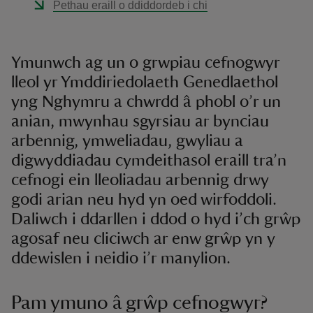
Pethau eraill o ddiddordeb i chi
Ymunwch ag un o grwpiau cefnogwyr
lleol yr Ymddiriedolaeth Genedlaethol
yng Nghymru a chwrdd â phobl o’r un
anian, mwynhau sgyrsiau ar bynciau
arbennig, ymweliadau, gwyliau a
digwyddiadau cymdeithasol eraill tra’n
cefnogi ein lleoliadau arbennig drwy
godi arian neu hyd yn oed wirfoddoli.
Daliwch i ddarllen i ddod o hyd i’ch grŵp
agosaf neu cliciwch ar enw grŵp yn y
ddewislen i neidio i’r manylion.
Pam ymuno â grŵp cefnogwyr?