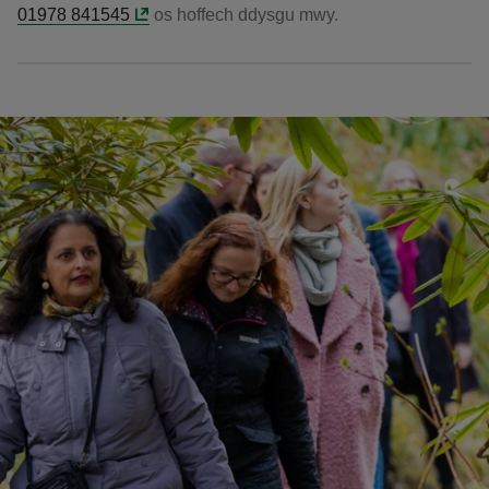
01978 841545
os hoffech ddysgu mwy.