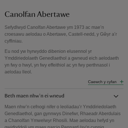
Canolfan Abertawe
Sefydlwyd Canolfan Abertawe ym 1973 ac mae’n
croesawu aelodau o Abertawe, Castell-nedd, y Gŵyr a’r
cyffiniau.
Eu nod yw hyrwyddo dibenion elusennol yr
Ymddiriedolaeth Genedlaethol a gwneud eich aelodaeth
yn fwy o hwyl, yn fwy effeithiol ac yn fwy perthnasol i
aelodau lleol.
Caewch y cyfan
Beth maen nhw’n ei wneud
Maen nhw’n cefnogi nifer o leoliadau’r Ymddiriedolaeth
Genedlaethol, gan gynnwys Dinefwr, Rhaeadr Aberdulais
a Chanolfan Ymwelwyr Rhosili. Mae aelodau hefyd yn
gwirfoddoli ym maes parcio Pennard (sy’n cynnig