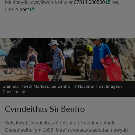
Meirionydd, cysylltwch â nhw ar
07814 080500
neu
dros
e-bost
Glanhau Traeth Marloes, Sir Benfro
|
©
National Trust Images /
Chris Lacey
Cymdeithas Sir Benfro
Sefydlwyd Cymdeithas Sir Benfro’r Ymddiriedolaeth
Genedlaethol ym 1998. Mae’n croesawu aelodau newydd