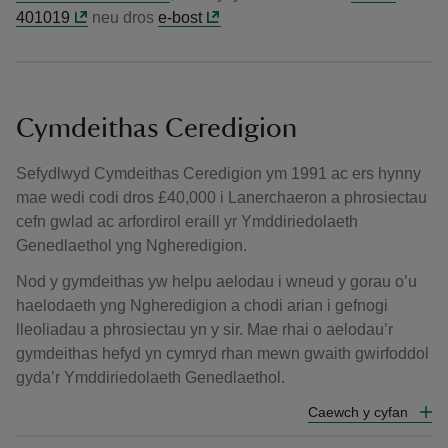
401019
neu dros
e-bost
Cymdeithas Ceredigion
Sefydlwyd Cymdeithas Ceredigion ym 1991 ac ers hynny
mae wedi codi dros £40,000 i Lanerchaeron a phrosiectau
cefn gwlad ac arfordirol eraill yr Ymddiriedolaeth
Genedlaethol yng Ngheredigion.
Nod y gymdeithas yw helpu aelodau i wneud y gorau o’u
haelodaeth yng Ngheredigion a chodi arian i gefnogi
lleoliadau a phrosiectau yn y sir. Mae rhai o aelodau’r
gymdeithas hefyd yn cymryd rhan mewn gwaith gwirfoddol
gyda’r Ymddiriedolaeth Genedlaethol.
Caewch y cyfan