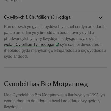
Cysylltwch â Chyfeillion Tŷ Tredegar
Pan ddewch yn gyfaill, byddwch yn cael cerdyn aelodaeth,
parcio am ddim yn y tiroedd am bedair awr y dydd a
phedwar cylchlythyr y flwyddyn. I ddysgu mwy, ewch i
wefan Cyfeillion Tŷ Tredegar
sy’n cael ei diweddaru’n
rheolaidd gyda manylion gweithgareddau a digwyddiadau
sydd ar ddod.
Cymdeithas Bro Morgannwg
Mae Cymdeithas Bro Morgannwg, a ffurfiwyd ym 1998, yn
cynnig rhaglen ddiddorol a hwyl i aelodau drwy gydol y
flwyddyn.