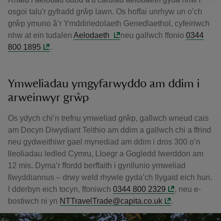
osgoi talu'r gyfradd grŵp lawn. Os hoffai unrhyw un o’ch
grŵp ymuno â’r Ymddiriedolaeth Genedlaethol, cyfeiriwch
nhw at ein tudalen
Aelodaeth
neu gallwch ffonio
0344
800 1895
.
Ymweliadau ymgyfarwyddo am ddim i
arweinwyr grŵp
Os ydych chi’n trefnu ymweliad grŵp, gallwch wneud cais
am Docyn Diwydiant Teithio am ddim a gallwch chi a ffrind
neu gydweithiwr gael mynediad am ddim i dros 300 o’n
lleoliadau ledled Cymru, Lloegr a Gogledd Iwerddon am
12 mis. Dyma’r ffordd berffaith i gynllunio ymweliad
llwyddiannus – drwy weld rhywle gyda’ch llygaid eich hun.
I dderbyn eich tocyn, ffoniwch
0344 800 2329
, neu e-
bostiwch ni yn
NTTravelTrade@capita.co.uk
.