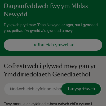
Darganfyddwch fwy ym Mhlas
Newydd
Dysgwch pryd mae `Plas Newydd ar agor, sut i gyrraedd
yno, pethau i’w gweld a’u gwneud a mwy.
Trefnu eich ymweliad
Cofrestrwch i glywed mwy gan yr
Ymddiriedolaeth Genedlaethol
Tanysgrifiwch
Trwy rannu eich cyfeiriad e-bost rydych chi’n cytuno i