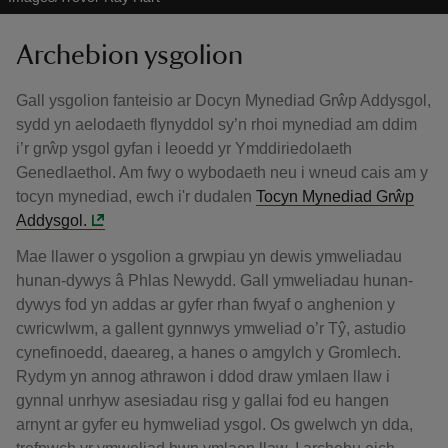
Archebion ysgolion
Gall ysgolion fanteisio ar Docyn Mynediad Grŵp Addysgol,
sydd yn aelodaeth flynyddol sy’n rhoi mynediad am ddim
i’r grŵp ysgol gyfan i leoedd yr Ymddiriedolaeth
Genedlaethol. Am fwy o wybodaeth neu i wneud cais am y
tocyn mynediad, ewch i'r dudalen
Tocyn Mynediad Grŵp
Addysgol.
Mae llawer o ysgolion a grwpiau yn dewis ymweliadau
hunan-dywys â Phlas Newydd. Gall ymweliadau hunan-
dywys fod yn addas ar gyfer rhan fwyaf o anghenion y
cwricwlwm, a gallent gynnwys ymweliad o’r Tŷ, astudio
cynefinoedd, daeareg, a hanes o amgylch y Gromlech.
Rydym yn annog athrawon i ddod draw ymlaen llaw i
gynnal unrhyw asesiadau risg y gallai fod eu hangen
arnynt ar gyfer eu hymweliad ysgol. Os gwelwch yn dda,