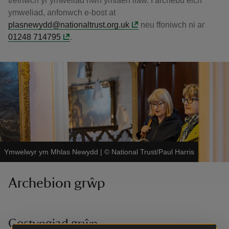
trefnwch yr ymweliad hwn ymlaen llaw. I archebu eich
ymweliad, anfonwch e-bost at
plasnewydd@nationaltrust.org.uk
neu ffoniwch ni ar
01248 714795
.
Ymwelwyr ym Mhlas Newydd
|
©
National Trust/Paul Harris
Archebion grŵp
Gostyngiad grŵp