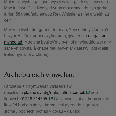
Mhlas Newydd, gan gynnwys y wiwer goch sy’n byw yno.
Mae tu fewn Plas Newydd yr un mor drawiadol, yn gartref i
furlun 58 troedfedd enwog Rex Whistler a nifer o weithiau
celf.
Mae yna lwybr ddi-gam i'r Terasau, Ynysoedd y Caribi a'r
Llwybr Hir. Am ragor o wybodaeth, gweler ein
datganiad
mynediad.
Mae yna bygi sy'n dibynnol ar wirfoddolwyr ar y
safle yn ogystal â chadeiriau olwyn ar gael i’w llogi (gellir
trefnu hyn wrth archebu).
Archebu eich ymweliad
I archebu eich ymweliad ymlaen llaw,
ebostiwch
plasnewydd@nationaltrust.org.uk
neu
ffoniwch
01248 714795.
Gofynnwn i chi archebu ymlaen
llaw fel bod ein tîm yn barod i chi gyrraedd a gallwn
sicrhau bod eich profiad y gorau y gall fod.