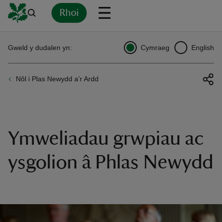
Rhoi
Yn
Back
Back
Back
Yn
Yn
Yn
Yn
Yn
Yn
Gweld y dudalen yn:
Cymraeg
English
l
l
l
l
l
l
l
ver
Nôl i Plas Newydd a’r Ardd
n
Ymweliadau grwpiau ac
rship
ysgolion â Phlas Newydd
rt
ays