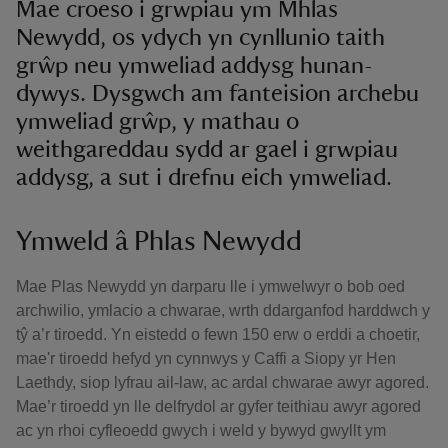
Mae croeso i grwpiau ym Mhlas
Newydd, os ydych yn cynllunio taith
grŵp neu ymweliad addysg hunan-
dywys. Dysgwch am fanteision archebu
ymweliad grŵp, y mathau o
weithgareddau sydd ar gael i grwpiau
addysg, a sut i drefnu eich ymweliad.
Ymweld â Phlas Newydd
Mae Plas Newydd yn darparu lle i ymwelwyr o bob oed
archwilio, ymlacio a chwarae, wrth ddarganfod harddwch y
tŷ a’r tiroedd. Yn eistedd o fewn 150 erw o erddi a choetir,
mae'r tiroedd hefyd yn cynnwys y Caffi a Siopy yr Hen
Laethdy, siop lyfrau ail-law, ac ardal chwarae awyr agored.
Mae’r tiroedd yn lle delfrydol ar gyfer teithiau awyr agored
ac yn rhoi cyfleoedd gwych i weld y bywyd gwyllt ym