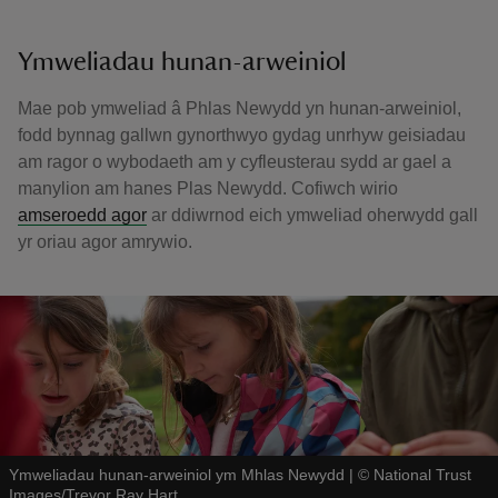
Ymweliadau hunan-arweiniol
Mae pob ymweliad â Phlas Newydd yn hunan-arweiniol,
fodd bynnag gallwn gynorthwyo gydag unrhyw geisiadau
am ragor o wybodaeth am y cyfleusterau sydd ar gael a
manylion am hanes Plas Newydd. Cofiwch wirio
amseroedd agor
ar ddiwrnod eich ymweliad oherwydd gall
yr oriau agor amrywio.
Ymweliadau hunan-arweiniol ym Mhlas Newydd
|
©
National Trust
Images/Trevor Ray Hart