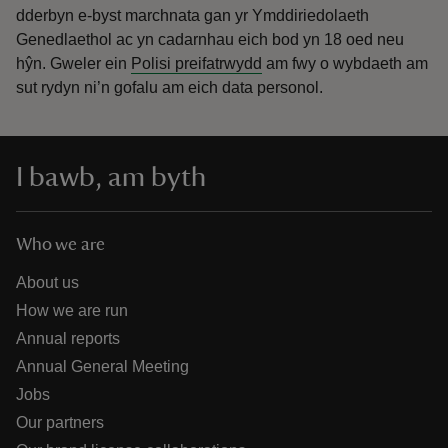
dderbyn e-byst marchnata gan yr Ymddiriedolaeth
Genedlaethol ac yn cadarnhau eich bod yn 18 oed neu
hŷn.
Gweler ein
Polisi preifatrwydd
am fwy o wybdaeth am
sut rydyn ni’n gofalu am eich data personol.
I bawb, am byth
Who we are
About us
How we are run
Annual reports
Annual General Meeting
Jobs
Our partners