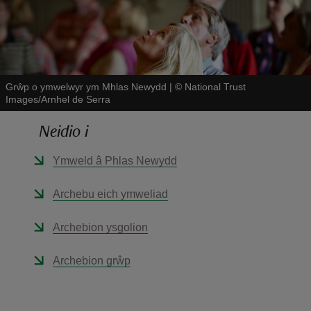
Grŵp o ymwelwyr ym Mhlas Newydd
|
©
National Trust
Images/Arnhel de Serra
reas
-Z
Neidio i
Ymweld â Phlas Newydd
hings
o do
Archebu eich ymweliad
ace
Archebion ysgolion
ypes
Archebion grŵp