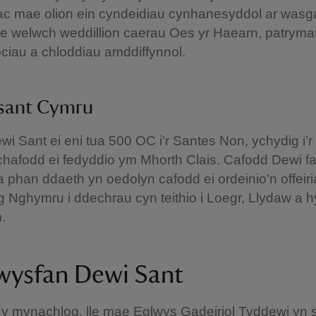
ac mae olion ein cyndeidiau cynhanesyddol ar wasga
Fe welwch weddillion caerau Oes yr Haearn, patrym
lociau a chloddiau amddiffynnol.
sant Cymru
i Sant ei eni tua 500 OC i’r Santes Non, ychydig i’r 
chafodd ei fedyddio ym Mhorth Clais. Cafodd Dewi f
a phan ddaeth yn oedolyn cafodd ei ordeinio’n offeir
g Nghymru i ddechrau cyn teithio i Loegr, Llydaw a 
m.
wysfan Dewi Sant
y mynachlog, lle mae Eglwys Gadeiriol Tyddewi yn s