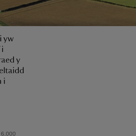
i yw
 i
raed y
eltaidd
 i
 6,000