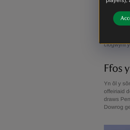
players),
Mae’r tir
ganoloesol
wreiddiol,
Acc
Mae’r hene
eglwys gad
clogwyni y
Ffos 
Yn ôl y sô
offeiriaid
draws Pen
Dowrog ger