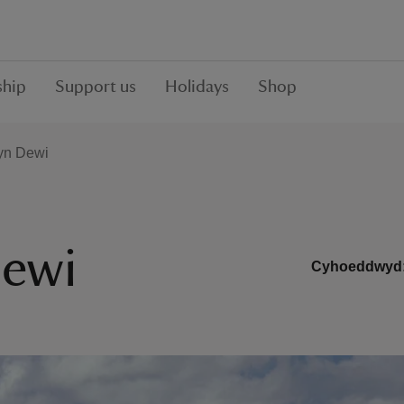
hip
Support us
Holidays
Shop
yn Dewi
Dewi
Cyhoeddwyd