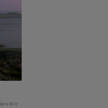
’n ôl i’r