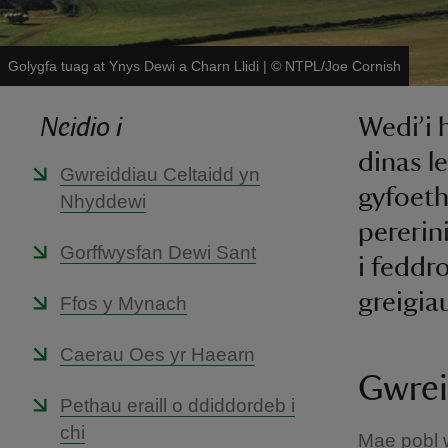
Golygfa tuag at Ynys Dewi a Charn Llidi
|
©
NTPL/Joe Cornish
Neidio i
Wedi’i 
dinas l
Gwreiddiau Celtaidd yn
gyfoeth
Nhyddewi
pererin
Gorffwysfan Dewi Sant
i feddr
greigia
Ffos y Mynach
Caerau Oes yr Haearn
Gwrei
Pethau eraill o ddiddordeb i
chi
Mae pobl w