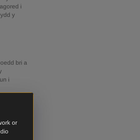
agored i
nydd y
oedd bri a
y
un i
c agos.
work or
udio