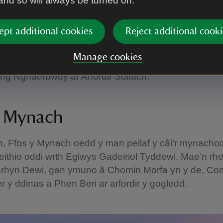
 and so will always be turned on.
nod adnabyddus hwn yng nghanol Tyddewi yn groes 
 – mae wedi bod yn ein gofal ers 1983. Mae’r goes 
 a’r pen a’r sylfaen chwe-cham yn fwy modern.
ept additional cookies
Reject additional cooki
b hon yn un o nifer ar hyd llwybr pererindod hanesyd
Manage cookies
eiriol. Adeiladwyd yr eglwys gadeiriol gyda charreg 
ng Nghaerbwdy ar Arfordir Solfach.
y Mynach
n, Ffos y Mynach oedd y man pellaf y câi’r mynachod
 deithio oddi wrth Eglwys Gadeiriol Tyddewi. Mae’n rh
rhyn Dewi, gan ymuno â Chomin Morfa yn y de, Co
 y ddinas a Phen Beri ar arfordir y gogledd.