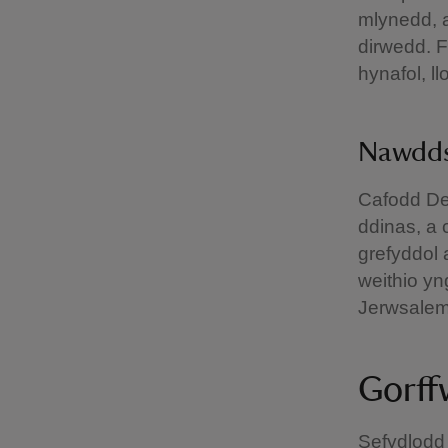
mlynedd, 
dirwedd. 
hynafol, l
Nawdd
Cafodd Dew
ddinas, a 
grefyddol 
weithio yn
Jerwsale
Gorff
Sefydlodd 