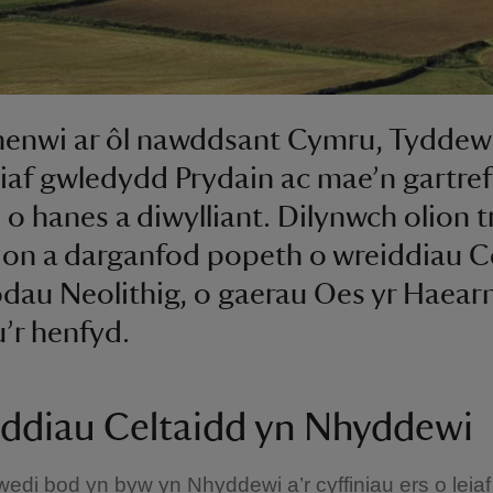
henwi ar ôl nawddsant Cymru, Tyddew
eiaf gwledydd Prydain ac mae’n gartref
 o hanes a diwylliant. Dilynwch olion t
ion a darganfod popeth o wreiddiau C
odau Neolithig, o gaerau Oes yr Haearn
u’r henfyd.
ddiau Celtaidd yn Nhyddewi
edi bod yn byw yn Nhyddewi a’r cyffiniau ers o leiaf