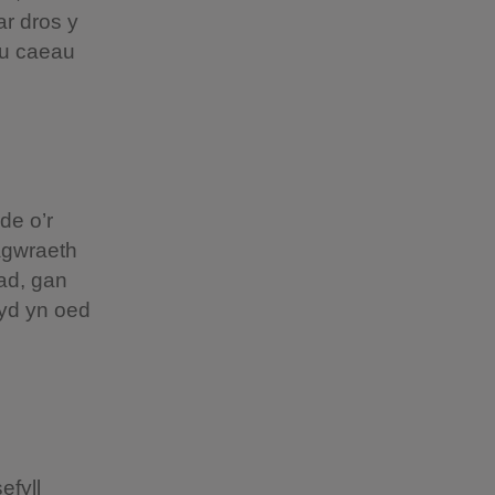
r dros y
au caeau
de o’r
agwraeth
iad, gan
hyd yn oed
efyll