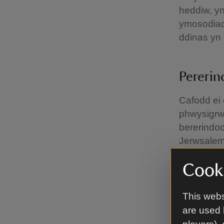
heddiw, yn
ymosodiad
ddinas yn 
Pereri
Cafodd ei 
phwysigrwy
bererindod 
Jerwsale
Mae ei gys
Cooki
This webs
Croes 
are used 