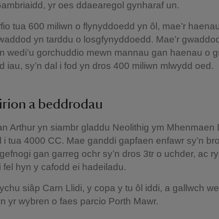
ambriaidd, yr oes ddaearegol gynharaf un.
rfio tua 600 miliwn o flynyddoedd yn ôl, mae’r haena
gwaddod yn tarddu o losgfynyddoedd. Mae’r gwaddo
yn wedi’u gorchuddio mewn mannau gan haenau o g
 iau, sy’n dal i fod yn dros 400 miliwn mlwydd oed.
irion a beddrodau
n Arthur yn siambr gladdu Neolithig ym Mhenmaen 
l i tua 4000 CC. Mae ganddi gapfaen enfawr sy’n bron
i gefnogi gan garreg ochr sy’n dros 3tr o uchder, ac 
i fel hyn y cafodd ei hadeiladu.
ychu siâp Carn Llidi, y copa y tu ôl iddi, a gallwch we
yn yr wybren o faes parcio Porth Mawr.