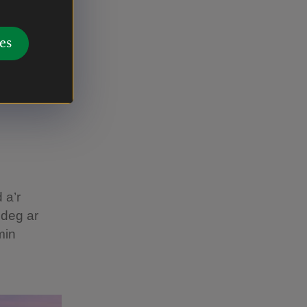
bregethu
yn
es
dol i’r
o’n
 a’r
edeg ar
min