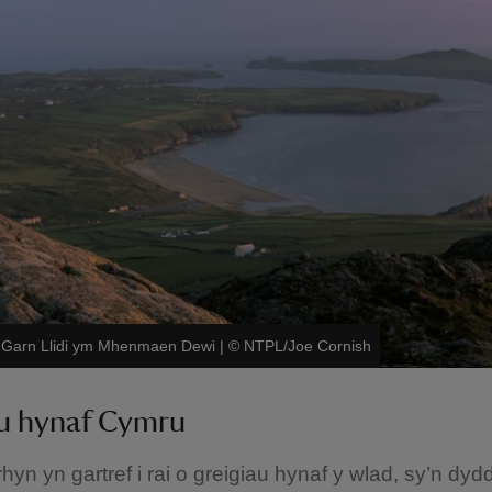
 Garn Llidi ym Mhenmaen Dewi
|
©
NTPL/Joe Cornish
au hynaf Cymru
yn yn gartref i rai o greigiau hynaf y wlad, sy’n dyddio