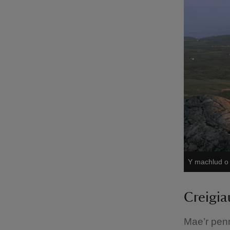
Y machlud o
Creigi
Mae’r penrh