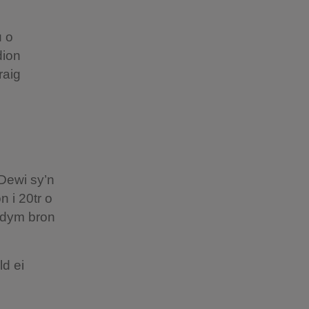
u o
dion
raig
Dewi sy’n
 i 20tr o
rydym bron
ld ei