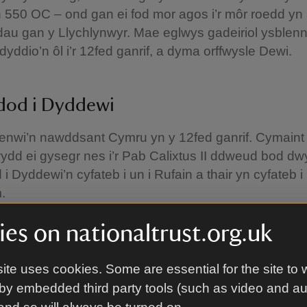
 550 OC – ond gan ei fod mor agos i’r môr roedd yn 
au gan y Llychlynwyr. Mae eglwys gadeiriol ysblen
dyddio’n ôl i’r 12fed ganrif, a dyma orffwysle Dewi.
ndod i Dyddewi
enwi’n nawddsant Cymru yn y 12fed ganrif. Cymaint 
dd ei gysegr nes i’r Pab Calixtus II ddweud bod dw
i Dyddewi’n cyfateb i un i Rufain a thair yn cyfateb i 
m.
egr wedi dod yn lle poblogaidd i bererinion o bell a
es on nationaltrust.org.uk
ite uses cookies. Some are essential for the site to 
Ddinesig Tyddewi
by embedded third party tools (such as video and a