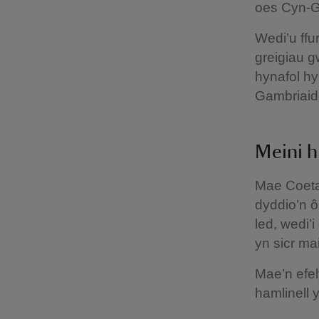
oes Cyn-G
Wedi’u ffu
greigiau 
hynafol h
Gambriaidd
Meini h
Mae Coeta
dyddio’n ô
led, wedi’
yn sicr ma
Mae’n efel
hamlinell 