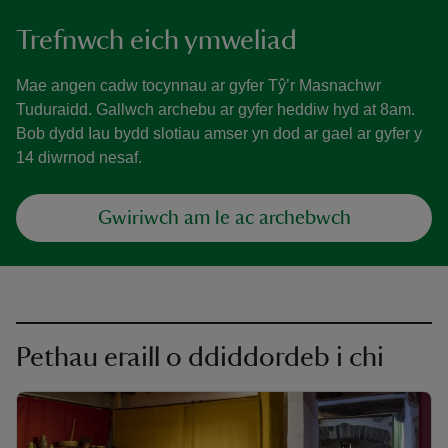
Trefnwch eich ymweliad
Mae angen cadw tocynnau ar gyfer Tŷ’r Masnachwr
Tuduraidd. Gallwch archebu ar gyfer heddiw hyd at 8am.
Bob dydd Iau bydd slotiau amser yn dod ar gael ar gyfer y
14 diwrnod nesaf.
Gwiriwch am le ac archebwch
Pethau eraill o ddiddordeb i chi