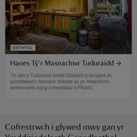
ERTHYGL
Hanes Tŷ’r Masnachwr Tuduraidd
Yn oes y Tuduriaid roedd Dinbych-y-pysgod yn
ganolbwynt i fasnach dramor ac yn mewnforio
amrywiaeth eang o nwyddau o Ffrainc.
Cofrestrwch i glywed mwy gan yr