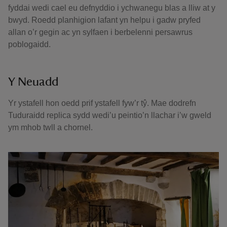
fyddai wedi cael eu defnyddio i ychwanegu blas a lliw at y
bwyd. Roedd planhigion lafant yn helpu i gadw pryfed
allan o’r gegin ac yn sylfaen i berbelenni persawrus
poblogaidd.
Y Neuadd
Yr ystafell hon oedd prif ystafell fyw’r tŷ. Mae dodrefn
Tuduraidd replica sydd wedi’u peintio’n llachar i’w gweld
ym mhob twll a chornel.