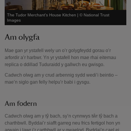
The Tudor Merchant's House Kitchen
|
©
National Trust
Images
Am olygfa
Mae gan yr ystafell wely un o’r golygfeydd gorau o’r
arfordir a’r harbwr. Yn yr ystafell hon mae rhai eitemau
replica o ddillad Tuduraidd y gallwch eu gwisgo.
Cadwch olwg am y crud arbennig sydd wedi’i beintio –
mae’n siglo gan felly helpu’r babi i gysgu.
Am fodern
Cadwch olwg am y tŷ bach, sy’n cynnwys tŵr tŷ bach a
charthbwll. Byddai’r siafft garreg neu frics fertigol hon yn
arwain i lawr i’r carthbwll ar y gwaelod. Byddai’n cael ei