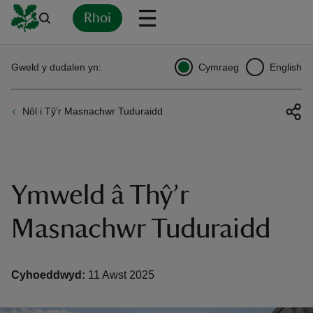
Rhoi
Yn
Back
Back
Back
Yn
Yn
Yn
Yn
Yn
Yn
Gweld y dudalen yn:
Cymraeg
English
l
l
l
l
l
l
l
ver
Nôl i Tŷ’r Masnachwr Tuduraidd
n
Ymweld â Thŷ’r
rship
Masnachwr Tuduraidd
rt
Cyhoeddwyd:
11 Awst 2025
ays