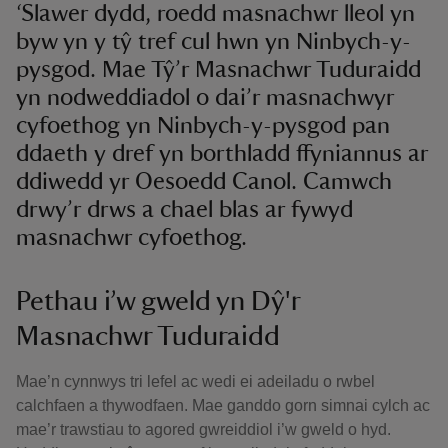
‘Slawer dydd, roedd masnachwr lleol yn
byw yn y tŷ tref cul hwn yn Ninbych-y-
pysgod. Mae Tŷ’r Masnachwr Tuduraidd
yn nodweddiadol o dai’r masnachwyr
cyfoethog yn Ninbych-y-pysgod pan
ddaeth y dref yn borthladd ffyniannus ar
ddiwedd yr Oesoedd Canol. Camwch
drwy’r drws a chael blas ar fywyd
masnachwr cyfoethog.
Pethau i’w gweld yn Dŷ'r
Masnachwr Tuduraidd
Mae’n cynnwys tri lefel ac wedi ei adeiladu o rwbel
calchfaen a thywodfaen. Mae ganddo gorn simnai cylch ac
mae’r trawstiau to agored gwreiddiol i’w gweld o hyd.