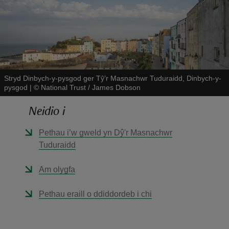
Stryd Dinbych-y-pysgod ger Tŷ’r Masnachwr Tuduraidd, Dinbych-y-
reas
pysgod
|
©
National Trust / James Dobson
-Z
Neidio i
hings
o do
Pethau i’w gweld yn Dŷ'r Masnachwr
Tuduraidd
ace
Am olygfa
ypes
Pethau eraill o ddiddordeb i chi