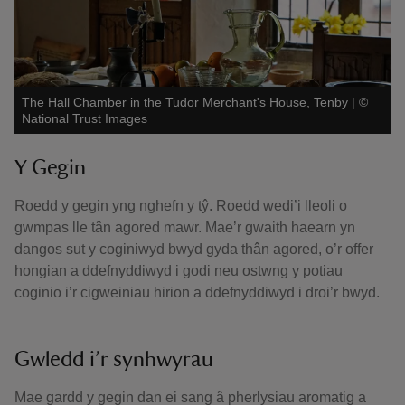
The Hall Chamber in the Tudor Merchant's House, Tenby
|
©
National Trust Images
Y Gegin
Roedd y gegin yng nghefn y tŷ. Roedd wedi’i lleoli o
gwmpas lle tân agored mawr. Mae’r gwaith haearn yn
dangos sut y coginiwyd bwyd gyda thân agored, o’r offer
hongian a ddefnyddiwyd i godi neu ostwng y potiau
coginio i’r cigweiniau hirion a ddefnyddiwyd i droi’r bwyd.
Gwledd i’r synhwyrau
Mae gardd y gegin dan ei sang â pherlysiau aromatig a