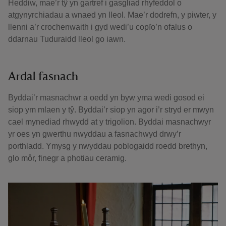
Heddiw, mae’r tŷ yn gartref i gasgliad rhyfeddol o
atgynyrchiadau a wnaed yn lleol. Mae’r dodrefn, y piwter, y
llenni a’r crochenwaith i gyd wedi’u copïo’n ofalus o
ddarnau Tuduraidd lleol go iawn.
Ardal fasnach
Byddai’r masnachwr a oedd yn byw yma wedi gosod ei
siop ym mlaen y tŷ. Byddai’r siop yn agor i’r stryd er mwyn
cael mynediad rhwydd at y trigolion. Byddai masnachwyr
yr oes yn gwerthu nwyddau a fasnachwyd drwy’r
porthladd. Ymysg y nwyddau poblogaidd roedd brethyn,
glo môr, finegr a photiau ceramig.