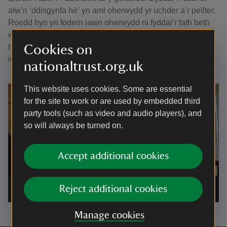
alw’n ‘ddisgynfa hir’ yn aml oherwydd yr uchder a’r pellter.
Roedd hyn yn fodern iawn oherwydd ni fyddai’r fath beth
wedi’i weld mewn llawer o dai. Y peth agosaf at hyn
heddiw fyddai ystafell ensuite wedi’i chysylltu â’ch ystafell
Cookies on
wely.
nationaltrust.org.uk
This website uses cookies. Some are essential
for the site to work or are used by embedded third
party tools (such as video and audio players), and
so will always be turned on.
Accept additional cookies
Visit the master bedroom in the Tudor Merchant's House,
Reject additional cookies
Tenby
|
©
National Trust Images
Manage cookies