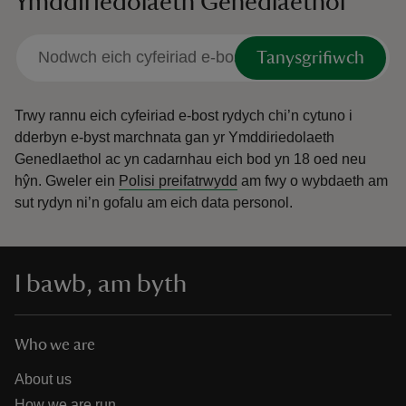
Ymddiriedolaeth Genedlaethol
Tanysgrifiwch
Trwy rannu eich cyfeiriad e-bost rydych chi’n cytuno i
dderbyn e-byst marchnata gan yr Ymddiriedolaeth
Genedlaethol ac yn cadarnhau eich bod yn 18 oed neu
hŷn.
Gweler ein
Polisi preifatrwydd
am fwy o wybdaeth am
sut rydyn ni’n gofalu am eich data personol.
I bawb, am byth
Who we are
About us
How we are run