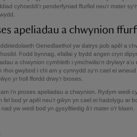
iad cyhoeddi'r penderfyniad ffurfiol neu'r mater sy'n 
wydd.
ses apeliadau a chwynion ffurf
ddiriedolaeth Genedlaethol yw datrys pob apêl a c
hosibl. Fodd bynnag, efallai y bydd angen cryn dip
liadau a chwynion cymhleth i ymchwilio’n drylwyr a’u 
 rhoi gwybod i chi am y cynnydd sy'n cael ei wneud
ŵyn yr holl ffordd drwy'r broses.
am i'n proses apeliadau a chwynion. Rydym wedi cyn
 fel bod yr apêl neu’r gŵyn yn cael ei hadolygu ar 
nad yw wedi bod yn gysylltiedig â’r mater o’r blaen.
n