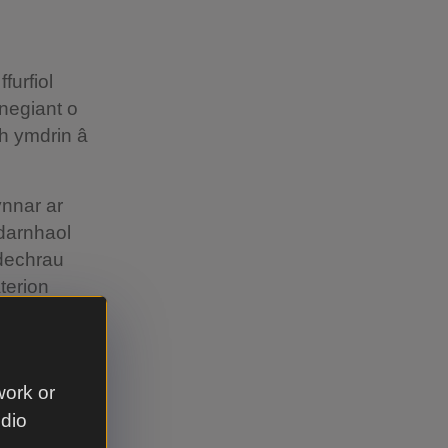
furfiol
negiant o
h ymdrin â
ynnar ar
adarnhaol
ddechrau
terion
work or
udio
 neu gŵyn