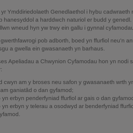
 yr Ymddiriedolaeth Genedlaethol i hybu cadwraeth
 hanesyddol a harddwch naturiol er budd y genedl. 
allwn wneud hyn yw trwy ein gallu i gynnal cyfamodau 
werthfawrogi pob adborth, boed yn ffurfiol neu'n anffu
ysgu a gwella ein gwasanaeth yn barhaus.
ses Apeliadau a Chwynion Cyfamodau hon yn nodi su
:
 cwyn am y broses neu safon y gwasanaeth wrth y
 am ganiatâd o dan gyfamod;
o yn erbyn penderfyniad ffurfiol ar gais o dan gyfamo
o yn erbyn y telerau a osodwyd ar benderfyniad ffurfio
yfamod.