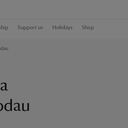
hip
Support us
Holidays
Shop
odau
 a
odau