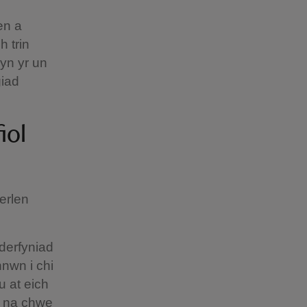
en a
 trin
yn yr un
giad
iol
erlen
nderfyniad
nwn i chi
u at eich
h na chwe