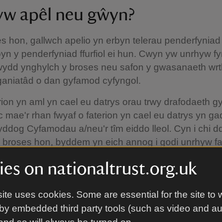
yw apêl neu gŵyn?
s hon, gallwch apelio yn erbyn telerau penderfyniad f
yn y penderfyniad ffurfiol ei hun. Cwyn yw unrhyw fy
wydd ynghylch y broses neu safon y gwasanaeth wrt
ganiatâd o dan gyfamod cyfyngol.
on yn aml yn cael eu datrys orau trwy drafodaeth g
 ac mae'r rhan fwyaf o faterion yn cael eu datrys yn g
ddog Cyfamodau a/neu'r tîm eiddo lleol. Cyn i chi 
 broses hon, byddem yn eich annog i godi unrhyw fa
wyddog Cyfamodau, naill ai:
es on nationaltrust.org.uk
ar, neu
grifenedig.
ite uses cookies. Some are essential for the site to 
by embedded third party tools (such as video and a
h yn sôn wrthym eich bod yn dymuno gwneud apêl