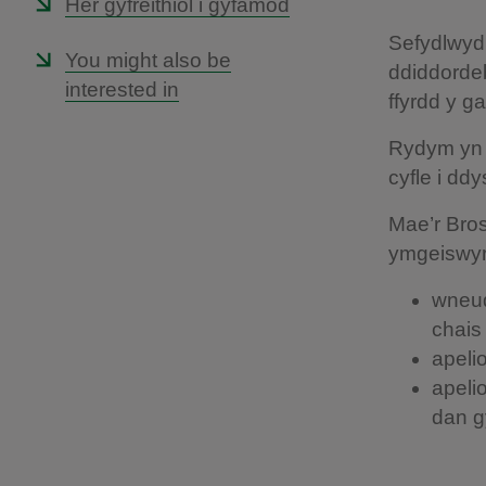
Her gyfreithiol i gyfamod
Sefydlwyd
You might also be
ddiddordeb
interested in
ffyrdd y g
Rydym yn g
cyfle i dd
Mae’r Bro
ymgeiswyr
wneud
chais
apeli
apeli
dan g