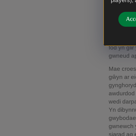
players),
anffurfiol,
yn anffurf
yw’r trafo
Acc
broses ape
Bydd angen
fod yn gli
gwneud apê
Mae croeso
gŵyn ar ei
gynghorydd
awdurdod 
wedi darp
Yn dibynnu
gwybodaeth
gwnewch yn
siarad ag 