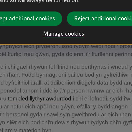
 and so will always be turned on.
 byddwn yn trefnu i rywun ar lefel leol neu ranbarthol 
iol i weld a oes modd datrys materion. Fodd bynnag,
daethau hynny wedi datrys materion, byddwn yn defn
ept additional cookies
Reject additional cooki
liadau a chwynion hon i ymdrin â’ch pryderon yn ffur
Manage cookies
 gwneud apêl neu gŵyn ffurfiol yn ysgrifenedig er 
r ynghylch eich pryderon. Isod rydym wedi nodi’r bros
l ffurfiol neu gŵyn, gyda dolenni i’r ffurflenni perthn
 i chi gael rhywun fel ffrind neu berthynas i wneud 
ch rhan. Fodd bynnag, oni bai eu bod yn gyfreithiwr 
 cyfreithiol arall, at ddibenion diogelu data bydd an
penodol arnom i ddelio â’r person hwnnw ar eich r
aru
templed llythyr awdurdod
i chi ei lofnodi, sydd i'
 ar natur eich apêl neu gŵyn, efallai y bydd angen i 
 bersonol gyda'r sawl sy'n gweithredu ar eich rhan. 
 siŵr eich bod chi'n dewis rhywun rydych chi'n gyff
ef am y materion hyn.