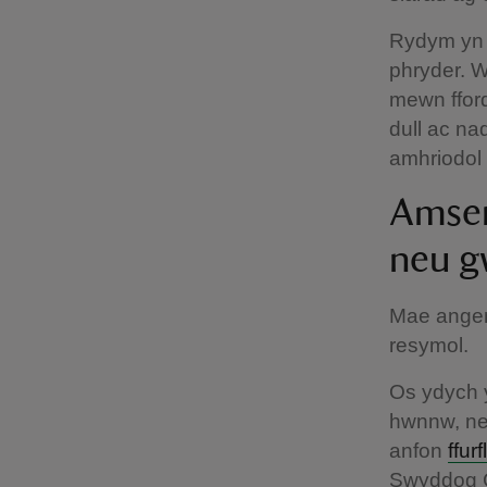
Rydym yn 
phryder. W
mewn fford
dull ac na
amhriodol 
Amser
neu 
Mae angen
resymol.
Os ydych y
hwnnw, ne
anfon
ffu
Swyddog C