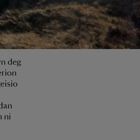
yn deg
erion
eisio
 dan
 ni