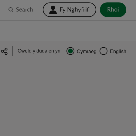
Search
Fy Nghyfrif
Rhoi
Gweld y dudalen yn:
Cymraeg
English