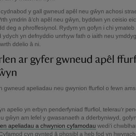
cydnabod y gall gwneud apêl neu gŵyn achosi stra
rth ymdrin â’ch apêl neu gŵyn, byddwn yn ceisio eich
d deg a phroffesiynol. Rydym yn gofyn i chi ymateb 
d ydych yn defnyddio unrhyw fath o iaith neu ymddy
wrth ddelio â ni.
len ar gyfer gwneud apêl ffurf
gŵyn
 gwneud apeliadau neu gwynion ffurfiol o fewn ams
n apelio yn erbyn penderfyniad ffurfiol, telerau’r pe
u gŵyn am lefel y gwasanaeth a dderbyniwyd, gofyn
rflen apeliadau a chwynion cyfamodau
wedi’i chwblha
yfamod cyn gynted â phosibl a heb fod yn hwyrac