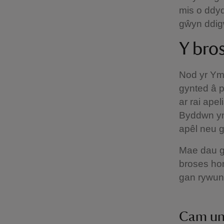
mis o ddydd
gŵyn ddig
Y bro
Nod yr Ym
gynted â p
ar rai ape
Byddwn yn
apêl neu g
Mae dau g
broses hon
gan rywun 
Cam u