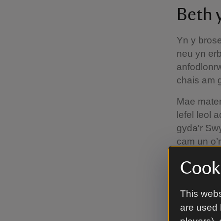
Beth 
Yn y brose
neu yn erb
anfodlonr
chais am 
Mae materi
lefel leol
gyda'r Swy
cam un o’r
gyda’ch S
Cooki
ar laf
yn ys
This webs
are used 
Os byddwc