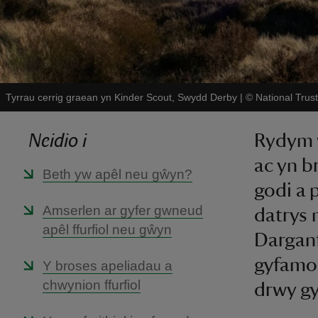
Tyrrau cerrig graean yn Kinder Scout, Swydd Derby
|
©
National Tru
Neidio i
Rydym 
ac yn b
Beth yw apêl neu gŵyn?
godi a 
Amserlen ar gyfer gwneud
datrys 
apêl ffurfiol neu gŵyn
Darganf
gyfamod
Y broses apeliadau a
chwynion ffurfiol
drwy gy