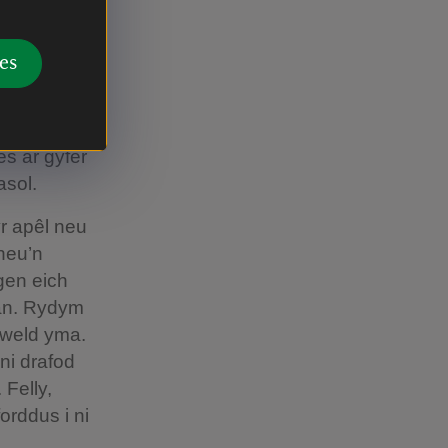
siarad â chi
 os nad
yddio’r
es
fiol.
mwyn i ni
es ar gyfer
asol.
yr apêl neu
neu’n
gen eich
han. Rydym
w weld yma.
ni drafod
Felly,
orddus i ni