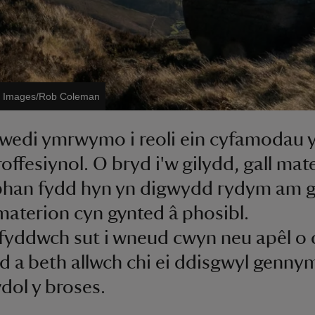
st Images/Rob Coleman
wedi ymrwymo i reoli ein cyfamodau 
roffesiynol. O bryd i'w gilydd, gall mat
phan fydd hyn yn digwydd rydym am g
materion cyn gynted â phosibl.
yddwch sut i wneud cwyn neu apêl o
 a beth allwch chi ei ddisgwyl gennym
dol y broses.