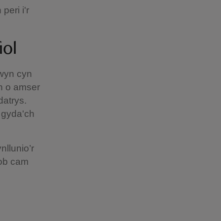
peri i'r
iol
hwyn cyn
yn o amser
datrys.
 gyda'ch
llunio’r
bob cam