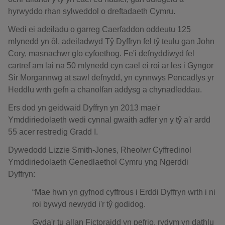
hyrwyddo rhan sylweddol o dreftadaeth Cymru.
Wedi ei adeiladu o garreg Caerfaddon oddeutu 125
mlynedd yn ôl, adeiladwyd Tŷ Dyffryn fel tŷ teulu gan John
Cory, masnachwr glo cyfoethog. Fe'i defnyddiwyd fel
cartref am lai na 50 mlynedd cyn cael ei roi ar les i Gyngor
Sir Morgannwg at sawl defnydd, yn cynnwys Pencadlys yr
Heddlu wrth gefn a chanolfan addysg a chynadleddau.
Ers dod yn geidwaid Dyffryn yn 2013 mae'r
Ymddiriedolaeth wedi cynnal gwaith adfer yn y tŷ a'r ardd
55 acer restredig Gradd I.
Dywedodd Lizzie Smith-Jones, Rheolwr Cyffredinol
Ymddiriedolaeth Genedlaethol Cymru yng Ngerddi
Dyffryn:
“Mae hwn yn gyfnod cyffrous i Erddi Dyffryn wrth i ni
roi bywyd newydd i'r tŷ godidog.
Gyda'r tu allan Fictoraidd yn pefrio, rydym yn dathlu