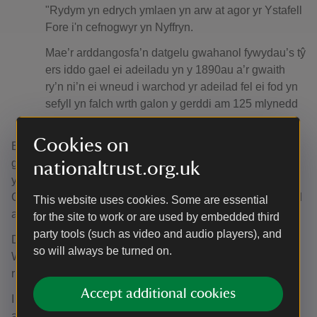
"Rydym yn edrych ymlaen yn arw at agor yr Ystafell
Fore i'n cefnogwyr yn Nyffryn.
Mae’r arddangosfa’n datgelu gwahanol fywydau’s tŷ
ers iddo gael ei adeiladu yn y 1890au a’r gwaith
ry’n ni’n ei wneud i warchod yr adeilad fel ei fod yn
sefyll yn falch wrth galon y gerddi am 125 mlynedd
arall.”
Cookies on
Bydd gwirfoddolwyr yr Ymddiriedolaeth Genedlaethol ar
gael yn yr Ystafell Fore i groesawu ymwelwyr a bydd
nationaltrust.org.uk
ychydig o ddarnau llestri te teulu'r Cory i'w gweld hefyd.
Cafodd y set te, un o'r ychydig gasgliadau gwreiddiol sydd
This website uses cookies. Some are essential
ar ôl yn Nyffryn, ei roi i'r Ymddiriedolaeth yn 2018.
for the site to work or are used by embedded third
party tools (such as video and audio players), and
Derbyniwyd grant gwerth £100,000 gan y Sefydliad
so will always be turned on.
Wolfson i ariannu'r atgyweiriadau yn Nhŷ Dyffryn yn
rhannol.
Accept additional cookies
I drefnu ymweliad i weld y tŷ ar ei newydd wedd a'r
arddangosfa Tŷ Darganfod newydd, ewch i: