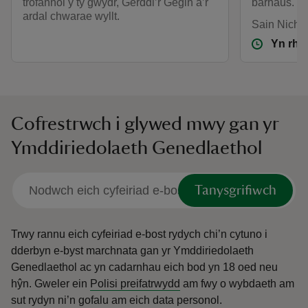
trofannol y tŷ gwydr, Gerddi’r Gegin a’r
barhaus.
ardal chwarae wyllt.
Sain Nicho
Yn rha
Cofrestrwch i glywed mwy gan yr
Ymddiriedolaeth Genedlaethol
Tanysgrifiwch
Trwy rannu eich cyfeiriad e-bost rydych chi’n cytuno i
dderbyn e-byst marchnata gan yr Ymddiriedolaeth
Genedlaethol ac yn cadarnhau eich bod yn 18 oed neu
hŷn.
Gweler ein
Polisi preifatrwydd
am fwy o wybdaeth am
sut rydyn ni’n gofalu am eich data personol.