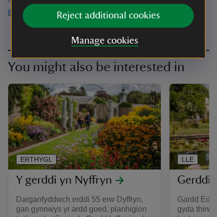
www.nationaltrust.org.uk/dyffryn-gardens
Reject additional cookies
Manage cookies
You might also be interested in
ERTHYGL
LLE
Y gerddi yn Nyffryn
Gerddi 
Darganfyddwch erddi 55 erw Dyffryn,
Gardd Edwar
gan gynnwys yr ardd goed, planhigion
gyda thirw