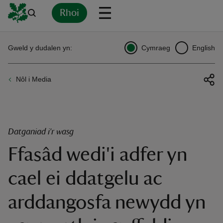
Rhoi
Yn
Back
Back
Back
Yn
Yn
Yn
Yn
Yn
Yn
Gweld y dudalen yn:
Cymraeg
English
l
l
l
l
l
l
l
ver
Nôl i Media
n
Datganiad i'r wasg
Ffasâd wedi'i adfer yn
rship
cael ei ddatgelu ac
rt
arddangosfa newydd yn
ays