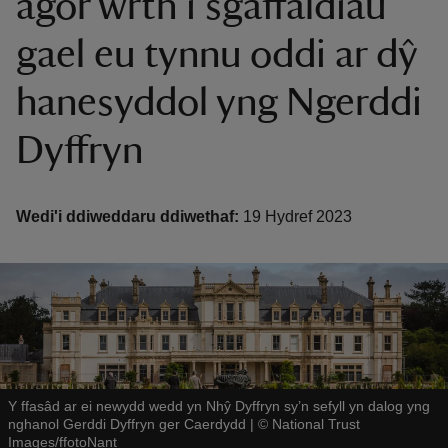
agor wrth i sgaffaldiau
gael eu tynnu oddi ar dŷ
hanesyddol yng Ngerddi
Dyffryn
reas
-Z
Wedi'i ddiweddaru ddiwethaf:
19 Hydref 2023
hings
o do
ace
ypes
Y ffasâd ar ei newydd wedd yn Nhŷ Dyffryn sy’n sefyll yn dalog yng
nghanol Gerddi Dyffryn ger Caerdydd
|
©
National Trust
Images/ffotoNant