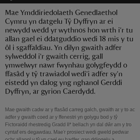
Mae Ymddiriedolaeth Genedlaethol
Cymru yn datgelu Tŷ Dyffryn ar ei
newydd wedd yr wythnos hon wrth i'r tu
allan gael ei ddatguddio wedi 18 mis y tu
ôl i sgaffaldiau. Yn dilyn gwaith adfer
sylweddol i'r gwaith cerrig, gall
ymwelwyr nawr fwynhau golygfeydd o
ffasâd y tŷ trawiadol wedi'i adfer sy'n
eistedd yn dalog yng nghanol Gerddi
Dyffryn, ar gyrion Caerdydd.
Mae gwaith cadw ar y ffasâd carreg galch, gwaith ar y to ac
adfer y gwaith coed ar y ffenestri yn golygu bod y tŷ
Fictoraidd rhestredig Gradd II* bellach yn dal dŵr am y tro
cyntaf ers degawdau. Mae'r prosiect wedi gweld pedwar
ochr allanol y tŷ yn cael eu hadfer, gan ddiogelu a