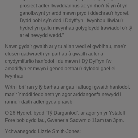
prosiect adfer llwyddiannus ac yn rhoi'r tŷ yn ôl yn
ganolbwynt yr ardd mewn pryd i ddechrau'r hydref.
Bydd pobl sy'n dod i Ddyffryn i fwynhau lliwiau'r
hydref yn gallu mwynhau golygfeydd trawiadol o'r tŷ
ar ei newydd wedd.”
Nawr, gyda'r gwaith ar y tu allan wedi ei gwblhau, mae'r
elusen gadwraeth yn parhau â gwaith adfer a
chydymffurfio hanfodol i du mewn i Dŷ Dyffryn i'w
amddiffyn er mwyn i genedlaethau'r dyfodol gael ei
fwynhau.
Wrth i brif ran y tŷ barhau ar gau i alluogi gwaith hanfodol,
mae'r Ymddiriedolaeth yn agor arddangosfa newydd i
rannu'r daith adfer gyda phawb.
O 26 Hydref, bydd ‘Tŷ Darganfod’, ar agor yn yr Ystafell
Fore bob dydd Iau, Gwener a Sadwrn o 11am tan 3pm.
Ychwanegodd Lizzie Smith-Jones: