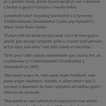
yn y gromen helyg, gwylio bywyd gwyllt yn suo o gwmpas
y berllan a gwylio’r cymylau’n hwylio heibio.
Dywedodd Uwch Swyddog Gwirfoddoli a Chymuned
Ymddiriedolaeth Genedlaethol Cymru yng Nghastell y
Waun, Katie Rees-Jones;
“Rydym wrth ein bodd ein bod wedi creu’r lle hwn gyda’n
gilydd, gan alluogi’r angerdd, gofal a chariad sydd gennym
at fyd natur, wau drwy’r holl ddôl i bawb ei mwynhau.”
“Wrth greu’r ddôl cafwyd ysbrydoliaeth gan Octivia Hill, un
o sylfaenwyr yr Ymddiriedolaeth Genedlaethol a
ddywedodd yn 1895:
‘Mae pawb angen lle, mae pawb angen heddwch, mae
pawb angen harddwch, hebddo, ni allwn ddod o hyd i’r
synnwyr o dawelwch lle mae’r sibrydion am bethau gwell i
ddod yn ein cyrraedd.’
“Mae pawb yn cael cyfnod yn eu bywyd pan mae arnom