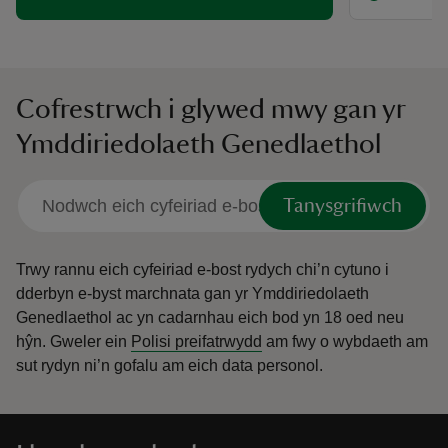
Cofrestrwch i glywed mwy gan yr
Ymddiriedolaeth Genedlaethol
Tanysgrifiwch
Trwy rannu eich cyfeiriad e-bost rydych chi’n cytuno i
dderbyn e-byst marchnata gan yr Ymddiriedolaeth
Genedlaethol ac yn cadarnhau eich bod yn 18 oed neu
hŷn.
Gweler ein
Polisi preifatrwydd
am fwy o wybdaeth am
sut rydyn ni’n gofalu am eich data personol.