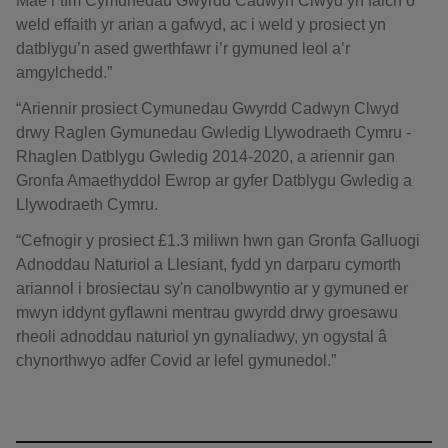
Mae’r tîm Cymunedau Gwyrdd Cadwyn Clwyd yn falch o
weld effaith yr arian a gafwyd, ac i weld y prosiect yn
datblygu’n ased gwerthfawr i’r gymuned leol a’r
amgylchedd.”
“Ariennir prosiect Cymunedau Gwyrdd Cadwyn Clwyd
drwy Raglen Gymunedau Gwledig Llywodraeth Cymru -
Rhaglen Datblygu Gwledig 2014-2020, a ariennir gan
Gronfa Amaethyddol Ewrop ar gyfer Datblygu Gwledig a
Llywodraeth Cymru.
“Cefnogir y prosiect £1.3 miliwn hwn gan Gronfa Galluogi
Adnoddau Naturiol a Llesiant, fydd yn darparu cymorth
ariannol i brosiectau sy'n canolbwyntio ar y gymuned er
mwyn iddynt gyflawni mentrau gwyrdd drwy groesawu
rheoli adnoddau naturiol yn gynaliadwy, yn ogystal â
chynorthwyo adfer Covid ar lefel gymunedol.”