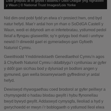
Daw grwpiau at ei gilydd i ddathlu’r Ddôl Ofalgar yng Nghastell
y Waun
|
©
National Trust Images/Lois Yorke
Nid dim ond pobl fydd yn elwa o’r prosiect hwn, ond byd
natur hefyd. Mae’r ardal hon yn rhan o SoDdGA Castell y
Waun, wedi ei ddynodi am ei infertebratau, ystlumod pedol
lleiaf a ffyngau glaswelltir, sy’n golygu bod rhaid i unrhyw
newid i’r dirwedd gael ei gymeradwyo gan Gyfoeth
Naturiol Cymru.
Gweithiodd Ymddiriedolaeth Genedlaethol Cymru’n agos
â Chyfoeth Naturiol Cymru i ddatblygu’r cynlluniau ar gyfer
y ddôl gan sicrhau bod y dyluniad yn bodloni angen y
gymuned, gan wella bioamrywiaeth gyffredinol yr ardal
hefyd.
Dewiswyd rhywogaethau coed brodorol ar gyfer peillwyr a
chymysgedd o hadau blodau gwyllt i hybu ffynonellau
bwyd bywyd gwyllt. Addaswyd cymysgfa, lleoliad a hyd y
gwrychoedd er mwyn i’r boblogaeth o ystlumod lleol elwa