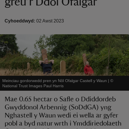
greu’r Ddôl Ofalgar
Cyhoeddwyd:
02 Awst 2023
reas
-Z
hings
o do
Meinciau gordorwedd pren yn Nôl Ofalgar Castell y Waun
|
©
National Trust Images Paul Harris
ace
ypes
Mae 0.65 hectar o Safle o Ddiddordeb
Gwyddonol Arbennig (SoDdGA) yng
Nghastell y Waun wedi ei wella ar gyfer
pobl a byd natur wrth i Ymddiriedolaeth