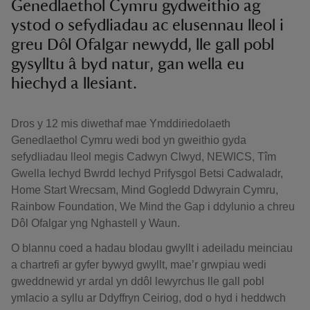
Genedlaethol Cymru gydweithio ag
ystod o sefydliadau ac elusennau lleol i
greu Dôl Ofalgar newydd, lle gall pobl
gysylltu â byd natur, gan wella eu
hiechyd a llesiant.
Dros y 12 mis diwethaf mae Ymddiriedolaeth
Genedlaethol Cymru wedi bod yn gweithio gyda
sefydliadau lleol megis Cadwyn Clwyd, NEWICS, Tîm
Gwella Iechyd Bwrdd Iechyd Prifysgol Betsi Cadwaladr,
Home Start Wrecsam, Mind Gogledd Ddwyrain Cymru,
Rainbow Foundation, We Mind the Gap i ddylunio a chreu
Dôl Ofalgar yng Nghastell y Waun.
O blannu coed a hadau blodau gwyllt i adeiladu meinciau
a chartrefi ar gyfer bywyd gwyllt, mae’r grwpiau wedi
gweddnewid yr ardal yn ddôl lewyrchus lle gall pobl
ymlacio a syllu ar Ddyffryn Ceiriog, dod o hyd i heddwch