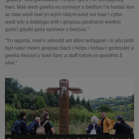
hwn. Mae wedi gwella eu synnwyr o berthyn i’w hardal leol
ac mae wedi bod yn wych iddynt weld sut mae’r cyfan
wedi tyfu a datblygu wrth i grwpiau gwahanol weithio
gyda’i gilydd gyda synnwyr o bwrpas.”
“Yn ogystal, mae’n adnodd am ddim anhygoel i ni allu profi
byd natur mewn grwpiau bach i helpu i leihau’r gorbryder a
gwella llesiant y bobl ifanc a staff rydym yn gweithio â
nhw.”