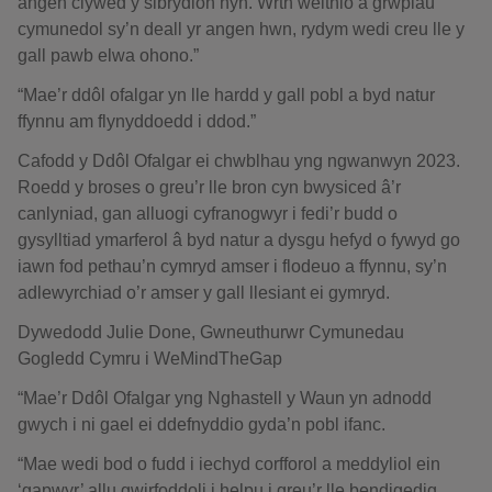
angen clywed y sibrydion hyn. Wrth weithio â grwpiau
cymunedol sy’n deall yr angen hwn, rydym wedi creu lle y
gall pawb elwa ohono.”
“Mae’r ddôl ofalgar yn lle hardd y gall pobl a byd natur
ffynnu am flynyddoedd i ddod.”
Cafodd y Ddôl Ofalgar ei chwblhau yng ngwanwyn 2023.
Roedd y broses o greu’r lle bron cyn bwysiced â’r
canlyniad, gan alluogi cyfranogwyr i fedi’r budd o
gysylltiad ymarferol â byd natur a dysgu hefyd o fywyd go
iawn fod pethau’n cymryd amser i flodeuo a ffynnu, sy’n
adlewyrchiad o’r amser y gall llesiant ei gymryd.
Dywedodd Julie Done, Gwneuthurwr Cymunedau
Gogledd Cymru i WeMindTheGap
“Mae’r Ddôl Ofalgar yng Nghastell y Waun yn adnodd
gwych i ni gael ei ddefnyddio gyda’n pobl ifanc.
“Mae wedi bod o fudd i iechyd corfforol a meddyliol ein
‘gapwyr’ allu gwirfoddoli i helpu i greu’r lle bendigedig