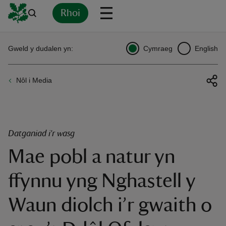
Rhoi
Yn
Back
Back
Back
Yn
Yn
Yn
Yn
Yn
Yn
Gweld y dudalen yn:
Cymraeg
English
l
l
l
l
l
l
l
ver
Nôl i Media
n
Datganiad i'r wasg
Mae pobl a natur yn
rship
ffynnu yng Nghastell y
rt
Waun diolch i’r gwaith o
ays