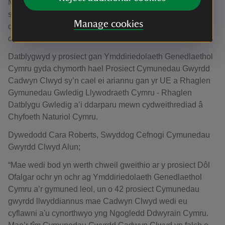
Mae’r defnydd o’r ddôl yn rhad ac am ddim i unrhyw un
sy’n chwilio am le tawelach ac ar gael i grwpiau ei
Manage cookies
defnyddio i ddarparu sesiynau, o gwnsela i tai chi, teithiau
cerdded myfyriol a braslunio.
Datblygwyd y prosiect gan Ymddiriedolaeth Genedlaethol
Cymru gyda chymorth hael Prosiect Cymunedau Gwyrdd
Cadwyn Clwyd sy’n cael ei ariannu gan yr UE a Rhaglen
Gymunedau Gwledig Llywodraeth Cymru - Rhaglen
Datblygu Gwledig a’i ddarparu mewn cydweithrediad â
Chyfoeth Naturiol Cymru.
Dywedodd Cara Roberts, Swyddog Cefnogi Cymunedau
Gwyrdd Clwyd Alun;
“Mae wedi bod yn werth chweil gweithio ar y prosiect Dôl
Ofalgar ochr yn ochr ag Ymddiriedolaeth Genedlaethol
Cymru a’r gymuned leol, un o 42 prosiect Cymunedau
gwyrdd llwyddiannus mae Cadwyn Clwyd wedi eu
cyflawni a'u cynorthwyo yng Ngogledd Ddwyrain Cymru.