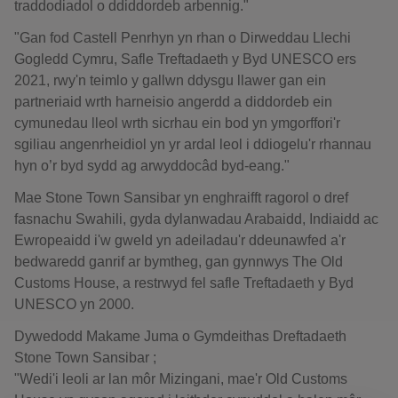
traddodiadol o ddiddordeb arbennig."
"Gan fod Castell Penrhyn yn rhan o Dirweddau Llechi
Gogledd Cymru, Safle Treftadaeth y Byd UNESCO ers
2021, rwy'n teimlo y gallwn ddysgu llawer gan ein
partneriaid wrth harneisio angerdd a diddordeb ein
cymunedau lleol wrth sicrhau ein bod yn ymgorffori'r
sgiliau angenrheidiol yn yr ardal leol i ddiogelu'r rhannau
hyn o’r byd sydd ag arwyddocâd byd-eang."
Mae Stone Town Sansibar yn enghraifft ragorol o dref
fasnachu Swahili, gyda dylanwadau Arabaidd, Indiaidd ac
Ewropeaidd i'w gweld yn adeiladau'r ddeunawfed a'r
bedwaredd ganrif ar bymtheg, gan gynnwys The Old
Customs House, a restrwyd fel safle Treftadaeth y Byd
UNESCO yn 2000.
Dywedodd Makame Juma o Gymdeithas Dreftadaeth
Stone Town Sansibar ;
"Wedi'i leoli ar lan môr Mizingani, mae'r Old Customs