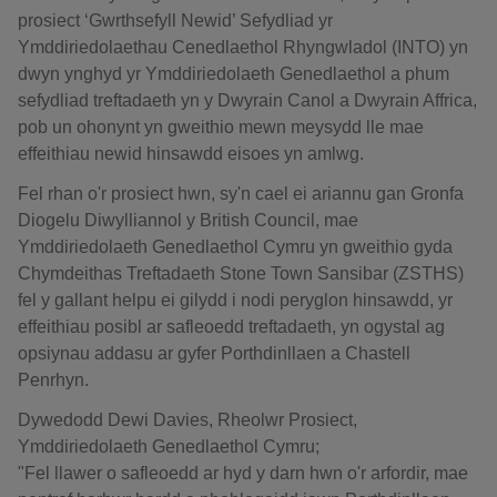
prosiect ‘Gwrthsefyll Newid’ Sefydliad yr
Ymddiriedolaethau Cenedlaethol Rhyngwladol (INTO) yn
dwyn ynghyd yr Ymddiriedolaeth Genedlaethol a phum
sefydliad treftadaeth yn y Dwyrain Canol a Dwyrain Affrica,
pob un ohonynt yn gweithio mewn meysydd lle mae
effeithiau newid hinsawdd eisoes yn amlwg.
Fel rhan o'r prosiect hwn, sy'n cael ei ariannu gan Gronfa
Diogelu Diwylliannol y British Council, mae
Ymddiriedolaeth Genedlaethol Cymru yn gweithio gyda
Chymdeithas Treftadaeth Stone Town Sansibar (ZSTHS)
fel y gallant helpu ei gilydd i nodi peryglon hinsawdd, yr
effeithiau posibl ar safleoedd treftadaeth, yn ogystal ag
opsiynau addasu ar gyfer Porthdinllaen a Chastell
Penrhyn.
Dywedodd Dewi Davies, Rheolwr Prosiect,
Ymddiriedolaeth Genedlaethol Cymru;
"Fel llawer o safleoedd ar hyd y darn hwn o'r arfordir, mae