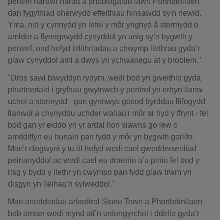
pentref harbwr hardd a phoblogaidd iawn Porthdinllaen
dan fygythiad oherwydd effeithiau hinsawdd sy'n newid.
Yma, nid y cynnydd yn lefel y môr ynghyd â stormydd o
amlder a ffyrnigrwydd cynyddol yn unig sy’n bygwth y
pentref, ond hefyd tirlithriadau a chwymp llethrau gyda’r
glaw cynyddol aml a dwys yn ychwanegu at y broblem."
"Dros sawl blwyddyn rydym, wedi bod yn gweithio gyda
phartneriaid i gryfhau gwytnwch y pentref yn erbyn llanw
uchel a stormydd - gan gynnwys gosod byrddau llifogydd
llanwol a chynyddu uchder waliau'r môr ar hyd y ffrynt - fel
bod gan yr eiddo yn yr ardal hon siawns go lew o
amddiffyn eu hunain pan fydd y môr yn bygwth gorlifo.
Mae'r clogwyni y tu ôl hefyd wedi cael gweddnewidiad
peirianyddol ac wedi cael eu draenio a’u pinio fel bod y
risg y bydd y llethr yn cwympo pan fydd glaw trwm yn
disgyn yn lleihau'n sylweddol."
Mae aneddiadau arfordirol Stone Town a Phorthdinllaen
bob amser wedi mynd ati’n uniongyrchol i ddelio gyda’r