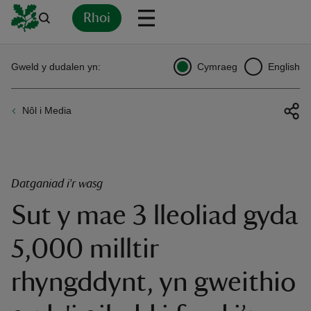
Rhoi
Yn
Back
Back
Back
Yn
Yn
Yn
Yn
Yn
Yn
Gweld y dudalen yn:
Cymraeg
English
l
l
l
l
l
l
l
ver
Nôl i Media
n
Datganiad i'r wasg
Sut y mae 3 lleoliad gyda
rship
5,000 milltir
rt
rhyngddynt, yn gweithio
ays