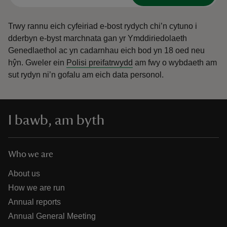
Trwy rannu eich cyfeiriad e-bost rydych chi’n cytuno i
dderbyn e-byst marchnata gan yr Ymddiriedolaeth
Genedlaethol ac yn cadarnhau eich bod yn 18 oed neu
hŷn.
Gweler ein
Polisi preifatrwydd
am fwy o wybdaeth am
sut rydyn ni’n gofalu am eich data personol.
I bawb, am byth
Who we are
About us
How we are run
Annual reports
Annual General Meeting