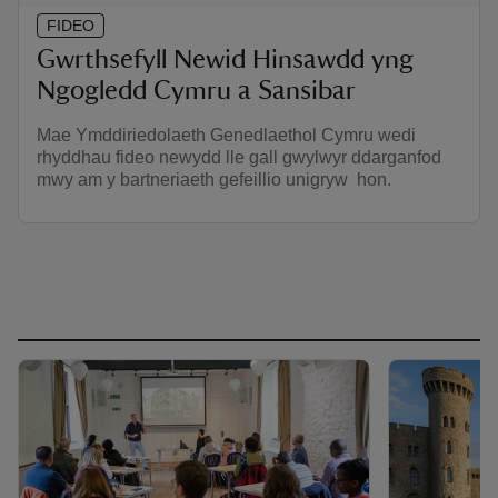
FIDEO
Gwrthsefyll Newid Hinsawdd yng
Ngogledd Cymru a Sansibar
Mae Ymddiriedolaeth Genedlaethol Cymru wedi
rhyddhau fideo newydd lle gall gwylwyr ddarganfod
mwy am y bartneriaeth gefeillio unigryw hon.