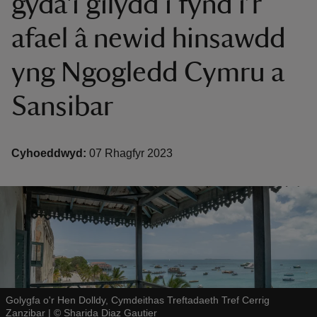
gyda'i gilydd i fynd i’r
afael â newid hinsawdd
yng Ngogledd Cymru a
Sansibar
reas
-Z
Cyhoeddwyd:
07 Rhagfyr 2023
hings
o do
ace
ypes
Golygfa o'r Hen Dolldy, Cymdeithas Treftadaeth Tref Cerrig
Zanzibar
|
©
Sharida Diaz Gautier