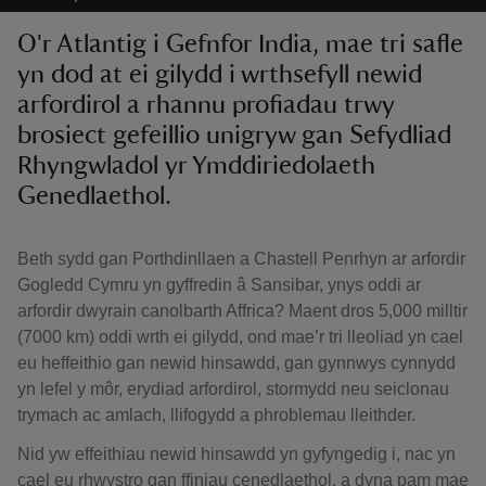
O'r Atlantig i Gefnfor India, mae tri safle
yn dod at ei gilydd i wrthsefyll newid
arfordirol a rhannu profiadau trwy
brosiect gefeillio unigryw gan Sefydliad
Rhyngwladol yr Ymddiriedolaeth
Genedlaethol.
Beth sydd gan Porthdinllaen a Chastell Penrhyn ar arfordir
Gogledd Cymru yn gyffredin â Sansibar, ynys oddi ar
arfordir dwyrain canolbarth Affrica? Maent dros 5,000 milltir
(7000 km) oddi wrth ei gilydd, ond mae’r tri lleoliad yn cael
eu heffeithio gan newid hinsawdd, gan gynnwys cynnydd
yn lefel y môr, erydiad arfordirol, stormydd neu seiclonau
trymach ac amlach, llifogydd a phroblemau lleithder.
Nid yw effeithiau newid hinsawdd yn gyfyngedig i, nac yn
cael eu rhwystro gan ffiniau cenedlaethol, a dyna pam mae