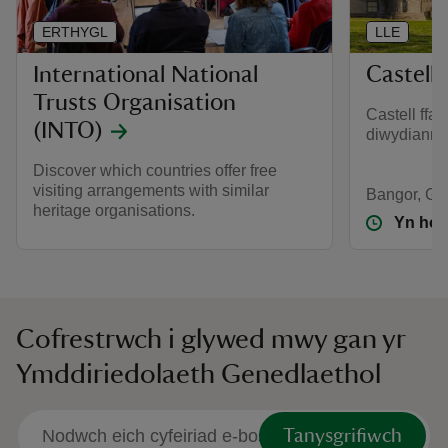
ERTHYGL
LLE
International National
Castell 
Trusts Organisation
Castell ffan
(INTO)
diwydiannol
Discover which countries offer free
visiting arrangements with similar
Bangor, G
heritage organisations.
Yn hol
Cofrestrwch i glywed mwy gan yr
Ymddiriedolaeth Genedlaethol
Tanysgrifiwch