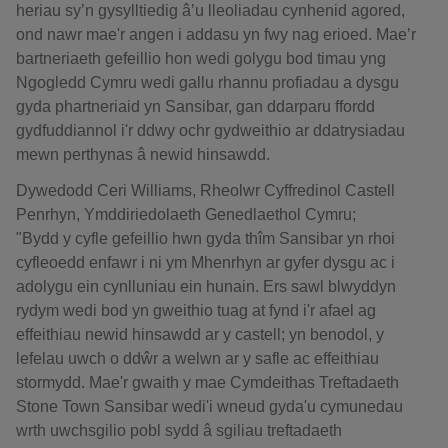
heriau sy’n gysylltiedig â’u lleoliadau cynhenid agored,
ond nawr mae'r angen i addasu yn fwy nag erioed. Mae’r
bartneriaeth gefeillio hon wedi golygu bod timau yng
Ngogledd Cymru wedi gallu rhannu profiadau a dysgu
gyda phartneriaid yn Sansibar, gan ddarparu ffordd
gydfuddiannol i'r ddwy ochr gydweithio ar ddatrysiadau
mewn perthynas â newid hinsawdd.
Dywedodd Ceri Williams, Rheolwr Cyffredinol Castell
Penrhyn, Ymddiriedolaeth Genedlaethol Cymru;
"Bydd y cyfle gefeillio hwn gyda thîm Sansibar yn rhoi
cyfleoedd enfawr i ni ym Mhenrhyn ar gyfer dysgu ac i
adolygu ein cynlluniau ein hunain. Ers sawl blwyddyn
rydym wedi bod yn gweithio tuag at fynd i'r afael ag
effeithiau newid hinsawdd ar y castell; yn benodol, y
lefelau uwch o ddŵr a welwn ar y safle ac effeithiau
stormydd. Mae'r gwaith y mae Cymdeithas Treftadaeth
Stone Town Sansibar wedi'i wneud gyda'u cymunedau
wrth uwchsgilio pobl sydd â sgiliau treftadaeth