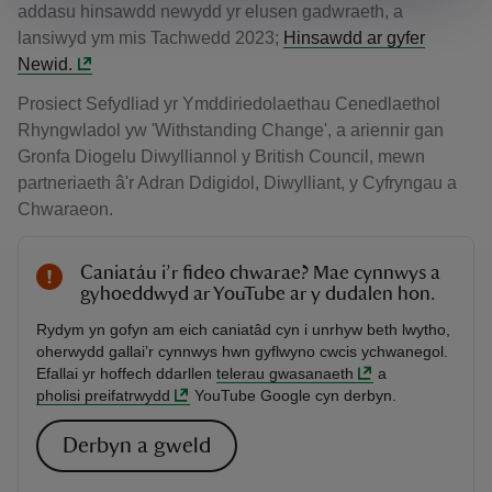
addasu hinsawdd newydd yr elusen gadwraeth, a
lansiwyd ym mis Tachwedd 2023;
Hinsawdd ar gyfer
Newid.
Prosiect Sefydliad yr Ymddiriedolaethau Cenedlaethol
Rhyngwladol yw 'Withstanding Change', a ariennir gan
Gronfa Diogelu Diwylliannol y British Council, mewn
partneriaeth â'r Adran Ddigidol, Diwylliant, y Cyfryngau a
Chwaraeon.
Caniatáu i’r fideo chwarae? Mae cynnwys a
gyhoeddwyd ar YouTube ar y dudalen hon.
Rydym yn gofyn am eich caniatâd cyn i unrhyw beth lwytho,
oherwydd gallai’r cynnwys hwn gyflwyno cwcis ychwanegol.
Efallai yr hoffech ddarllen
telerau gwasanaeth
a
pholisi preifatrwydd
YouTube Google cyn derbyn.
Derbyn a gweld