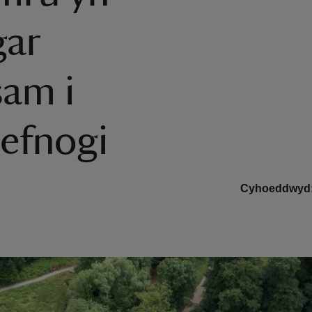
gar
am i
hefnogi
Cyhoeddwyd