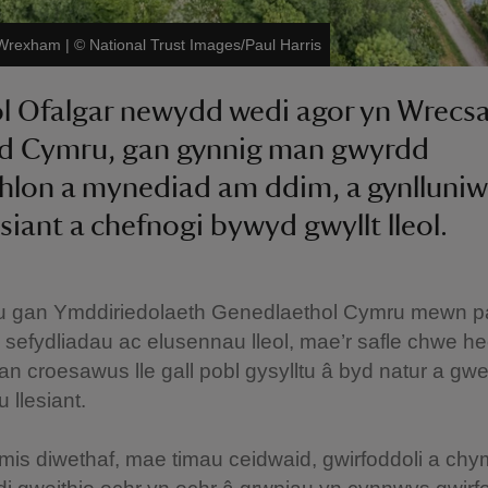
, Wrexham
|
©
National Trust Images/Paul Harris
l Ofalgar newydd wedi agor yn Wrecs
d Cymru, gan gynnig man gwyrdd
lon a mynediad am ddim, a gynlluniw
esiant a chefnogi bywyd gwyllt lleol.
eu gan Ymddiriedolaeth Genedlaethol Cymru mewn pa
 sefydliadau ac elusennau lleol, mae’r safle chwe he
n croesawus lle gall pobl gysylltu â byd natur a gwe
 llesiant.
mis diwethaf, mae timau ceidwaid, gwirfoddoli a ch