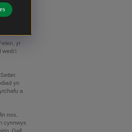
n greu
es
an gynnwys
â
ddôl hefyd
elen, yr
l wedi’i
Setter.
odiad yn
yrchafu a
in nos,
yn cynnwys
rio. Gall