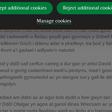
ydd, mae’r tîm wedi adfer tua 250-metr o lwybrau, ga
ept additional cookies
Reject additional cooki
ygyrch drwy’r safle. Mae tua 40 o goed brodorol, g
fol a masarn bach wedi cael eu plannu ochr yn ochr 
Manage cookies
 fel drain gwynion a phiswydd. Mae dau hectar o’r 
ei adfywio: mae un ardal wedi cael ei hail-hadu gyda
 cadwraeth o flodau gwyllt gan gynnwys y Gribell F
Feillionen Goch i ddenu adar a pheillwyr, tra bod y llal
 thorri a’i gadael i adfywio’n naturiol.
l y ddôl saif cerflun carreg a dur gan yr artist David 
eud o gerrig cadarnhaol wedi’u pentyrru, mae’r gos
efnogaeth gymunedol ac yn dangos sut y gall lle dd
nigolyn.
diad am ddim ac ar agor bob dydd o fore gwyn tan f
’r Ddôl Ofalgar yn agos at ganol dinas Wrecsam ac 
tar o goetir gyda llwybrau wedi eu lledu a’u hatgywei