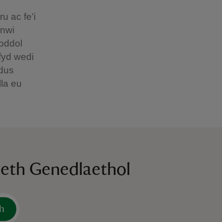
u ac fe’i
enwi
oddol
fyd wedi
ddus
la eu
aeth Genedlaethol
h