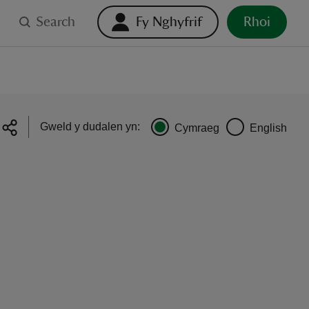
Search
Fy Nghyfrif
Rhoi
Gweld y dudalen yn:
Cymraeg
English