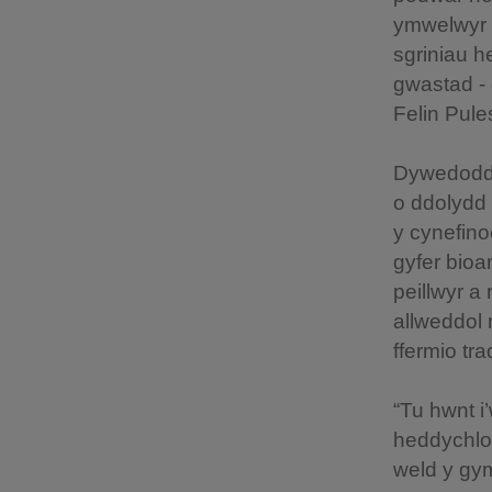
ymwelwyr h
sgriniau h
gwastad - 
Felin Pule
Dywedod
o ddolydd 
y cynefino
gyfer bioa
peillwyr 
allweddol 
ffermio tr
“Tu hwnt i
heddychlon
weld y gym