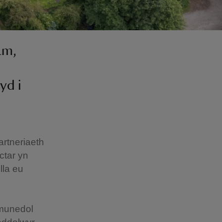
am,
yd i
rtneriaeth
ctar yn
lla eu
ymunedol