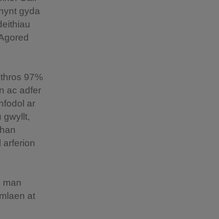
rnynt gyda
deithiau
 Agored
 thros 97%
n ac adfer
nfodol ar
 gwyllt,
rhan
 arferion
g man
ymlaen at