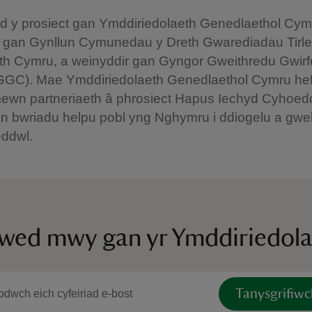
 y prosiect gan Ymddiriedolaeth Genedlaethol Cymr
 gan Gynllun Cymunedau y Dreth Gwarediadau Tirl
th Cymru, a weinyddir gan Gyngor Gweithredu Gwirf
GC). Mae Ymddiriedolaeth Genedlaethol Cymru he
mewn partneriaeth â phrosiect Hapus Iechyd Cyhoe
n bwriadu helpu pobl yng Nghymru i ddiogelu a gwel
eddwl.
ywed mwy gan yr Ymddiriedol
Tanysgrifiwc