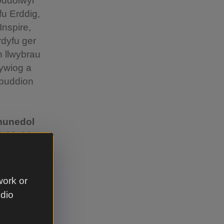
oddolwyr
fu Erddig,
nspire,
rdyfu ger
n llwybrau
bywiog a
 buddion
munedol
ol fydd yn
d yn
, mae
pwysau
work or
od o hyd i
udio