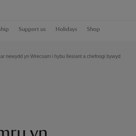
hip
Support us
Holidays
Shop
ar newydd yn Wrecsam i hybu llesiant a chefnogi bywyd
mru yn