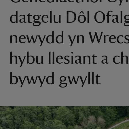
datgelu Dôl Ofal
newydd yn Wrecs
hybu llesiant a c
bywyd gwyllt