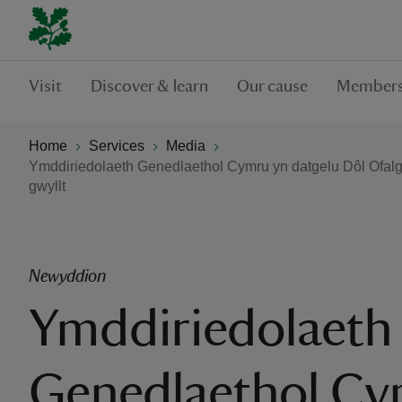
Visit
Discover & learn
Our cause
Members
Home
Services
Media
Ymddiriedolaeth Genedlaethol Cymru yn datgelu Dôl Ofalg
gwyllt
Newyddion
Ymddiriedolaeth
Genedlaethol Cy