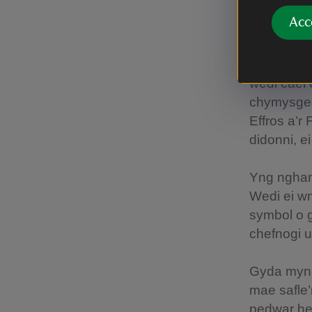
Gyda’i gil
Acc
llwybrau h
derw, cria
gwrychoedd
wedi cael 
chymysgedd
Effros a’r 
didonni, ei
Yng nghano
Wedi ei wn
symbol o g
chefnogi u
Gyda myne
mae safle
pedwar hec