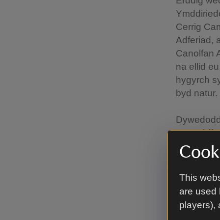
Erddig wed
Ymddiriedo
Cerrig Ca
Adferiad, 
Canolfan A
na ellid e
hygyrch s
byd natur.
Dywedod
yn Erddig
defnyddio'
Cooki
diwallu eu
angen i b
This webs
bywyd bob 
are used 
ychydig o
players),