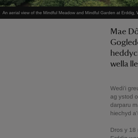
An aerial view of the Mindful Meadow and Mindful Garden at Erddig
Mae Dô
Gogled
heddych
wella ll
Wedi’i gr
ag ystod o
darparu ma
hiechyd a’u
Dros y 18 