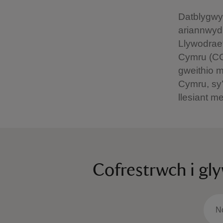
Datblygwyd
ariannwyd
Llywodrae
Cymru (CG
gweithio 
Cymru, sy’
llesiant m
Cofrestrwch i gl