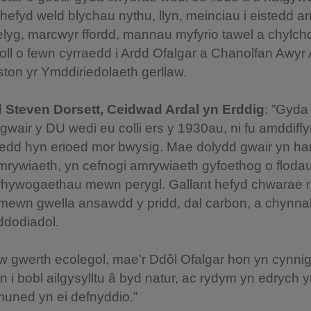
efyd weld blychau nythu, llyn, meinciau i eistedd a
elyg, marcwyr ffordd, mannau myfyrio tawel a chylch
oll o fewn cyrraedd i Ardd Ofalgar a Chanolfan Awyr
ston yr Ymddiriedolaeth gerllaw.
d
Steven Dorsett, Ceidwad Ardal yn Erddig
: ”Gyda
gwair y DU wedi eu colli ers y 1930au, ni fu amddiffy
edd hyn erioed mor bwysig. Mae dolydd gwair yn ha
mrywiaeth, yn cefnogi amrywiaeth gyfoethog o flodau
a rhywogaethau mewn perygl. Gallant hefyd chwarae 
mewn gwella ansawdd y pridd, dal carbon, a chynnal
addodiadol.
’w gwerth ecolegol, mae’r Ddôl Ofalgar hon yn cynni
 i bobl ailgysylltu â byd natur, ac rydym yn edrych 
uned yn ei defnyddio.”