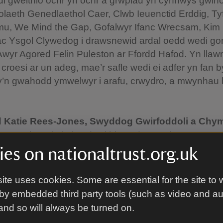
i gweithio ochr yn ochr â grwpiau yn cynnwys gwirf
laeth Genedlaethol Caer, Clwb Ieuenctid Erddig, Ty
mu, We Mind the Gap, Gofalwyr Ifanc Wrecsam, Kim I
ac Ysgol Clywedog i drawsnewid ardal oedd wedi go
wyr Agored Felin Puleston ar Ffordd Hafod. Yn llaw
u croesi ar un adeg, mae’r safle wedi ei adfer yn fan 
y’n gwahodd ymwelwyr i arafu, crwydro, a mwynhau
d
Katie Rees-Jones, Swyddog Gwirfoddoli a Chy
: “Bu'n bwysig i ni gydweithio gyda grwpiau cymuned
r safle er mwyn sicrhau ein bod yn creu rhywle a fyd
es on nationaltrust.org.uk
 hanghenion, yn ogystal â rhai’r cyhoedd. Ar adegau
ob un ohonom ddod o hyd i ychydig o seibiant rhag 
ite uses cookies. Some are essential for the site to 
dydd, ac mae’r Ddôl Ofalgar yn rhoi cyfle i bawb dd
by embedded third party tools (such as video and a
 le, harddwch a heddwch.”
 and so will always be turned on.