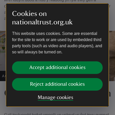
dychymyg. Yn berffaith ar gyfer cadw dwylo bach yn brysur
ac yn llawn hwyl gwyliau, mae'n ffordd hyfryd o wneud
Cookies on
atgofion y byddant yn eu trysori.
nationaltrust.org.uk
This website uses cookies. Some are essential
for the site to work or are used by embedded third
party tools (such as video and audio players), and
so will always be turned on.
Accept additional cookies
A Christmas wreath making workshop.
|
©
James Dobson
Reject additional cookies
Gweithdy Gwneud Torch
Manage cookies
Gall teuluoedd hefyd ymgolli yn ysbryd yr ŵyl trwy gymryd