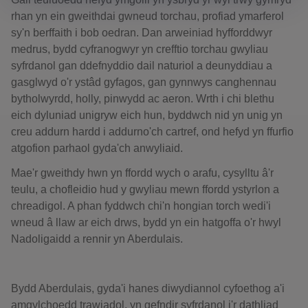
rhan yn ein gweithdai gwneud torchau, profiad ymarferol
sy'n berffaith i bob oedran. Dan arweiniad hyfforddwyr
medrus, bydd cyfranogwyr yn crefftio torchau gwyliau
syfrdanol gan ddefnyddio dail naturiol a deunyddiau a
gasglwyd o'r ystâd gyfagos, gan gynnwys canghennau
bytholwyrdd, holly, pinwydd ac aeron. Wrth i chi blethu
eich dyluniad unigryw eich hun, byddwch nid yn unig yn
creu addurn hardd i addurno'ch cartref, ond hefyd yn ffurfio
atgofion parhaol gyda'ch anwyliaid.
Mae'r gweithdy hwn yn ffordd wych o arafu, cysylltu â'r
teulu, a chofleidio hud y gwyliau mewn ffordd ystyrlon a
chreadigol. A phan fyddwch chi'n hongian torch wedi'i
wneud â llaw ar eich drws, bydd yn ein hatgoffa o'r hwyl
Nadoligaidd a rennir yn Aberdulais.
Bydd Aberdulais, gyda'i hanes diwydiannol cyfoethog a'i
amgylchoedd trawiadol, yn gefndir syfrdanol i'r dathliad