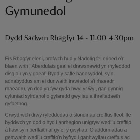
Gymunedol
Dydd Sadwrn Rhagfyr 14 - 11.00-4.30pm
Fis Rhagfyr eleni, profwch hud y Nadolig fel erioed o'r
blaen wrth i Aberdulais gael ei drawsnewid yn rhyfeddod
disglair yn y gaeaf. Bydd y safle hanesyddol, sy'n
adnabyddus am ei dunwaith trawiadol a'i rhaeadr
rhaeadru, yn dod yn fyw gyda hwyl yr ŵyl, gan gynnig
cyfuniad syfrdanol o gyfaredd gwyliau a threftadaeth
gyfoethog.
Crwydrwch drwy ryfeddodau o stondinau crefftus lleol, lle
byddwch yn dod o hyd i anrhegion unigryw wedi'u crefftio
â llaw sy'n berffaith ar gyfer y gwyliau. O addurniadau a
gemwaith wedi'u crefftio'n hyfryd i ganhwyllau crefftus ac