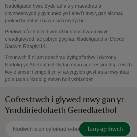
Nadoligaidd hwn. Bydd adlais y rhaeadrau a
chynhesrwydd y gymuned yn llenwi'r awyr, gan sicrhau
profiad hudolus i bawb sy'n mynychu.
Peidiwch â cholli'r diwrnod hudolus hwn o hwyl,
creadigrwydd, ac ysbryd gwyliau Nadoligaidd ar Ddydd
Sadwrn Rhagfyr14.
Ymunwch â ni am ddechrau bythgofiadwy i dymor y
Nadolig yn Aberdulais! Gydag oriau agor estynedig, cewch
fwy o amser i ymgolli yn yr awyrgylch gwyliau a mwynhau
goleuadau Nadolig mewn holl ysblander.
Cofrestrwch i glywed mwy gan yr
Ymddiriedolaeth Genedlaethol
Tanysgrifiwch