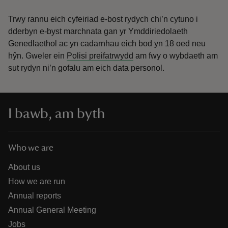
Trwy rannu eich cyfeiriad e-bost rydych chi’n cytuno i
dderbyn e-byst marchnata gan yr Ymddiriedolaeth
Genedlaethol ac yn cadarnhau eich bod yn 18 oed neu
hŷn.
Gweler ein
Polisi preifatrwydd
am fwy o wybdaeth am
sut rydyn ni’n gofalu am eich data personol.
I bawb, am byth
Who we are
About us
How we are run
Annual reports
Annual General Meeting
Jobs