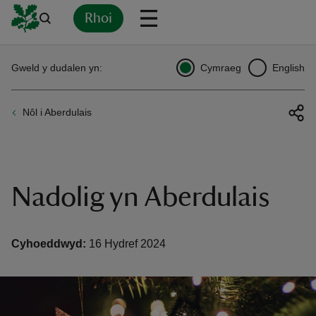
Rhoi
Yn
Back
Back
Back
Yn
Yn
Yn
Yn
Yn
Yn
Gweld y dudalen yn:
Cymraeg
English
l
l
l
l
l
l
l
ver
Nôl i Aberdulais
n
Nadolig yn Aberdulais
rship
Cyhoeddwyd:
16 Hydref 2024
rt
ays