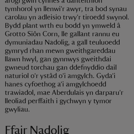
arogl gwin cynnes a danteithion
tymhorol yn llenwi'r awyr, tra bod synau
carolau yn adleisio trwy'r tiroedd swynol.
Bydd plant wrth eu bodd yn ymweld â
Grotto Siôn Corn, lle gallant rannu eu
dymuniadau Nadolig, a gall teuluoedd
gymryd rhan mewn gweithgareddau
llawn hwyl, gan gynnwys gweithdai
gwneud torchau gan ddefnyddio dail
naturiol o'r ystâd o'i amgylch. Gyda'i
hanes cyfoethog a'i amgylchoedd
trawiadol, mae Aberdulais yn darparu'r
lleoliad perffaith i gychwyn y tymor
gwyliau.
Ffair Nadolig