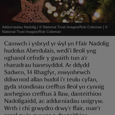
Addurniadau Nadolig | © National Trust Images/Rob Coleman
|
©
National Trust Images/Rob Coleman
reas
Camwch i ysbryd yr ŵyl yn Ffair Nadolig
-Z
hudolus Aberdulais, wedi'i lleoli yng
nghanol cefndir y gwaith tun a'r
hings
rhaeadrau hanesyddol. Ar ddydd
o do
Sadwrn, 14 Rhagfyr, mwynhewch
ddiwrnod allan hudol i'r teulu cyfan,
ace
gyda stondinau crefftus lleol yn cynnig
ypes
anrhegion crefftus â llaw, danteithion
Nadoligaidd, ac addurniadau unigryw.
Wrth i chi grwydro drwy'r ffair, mae'r