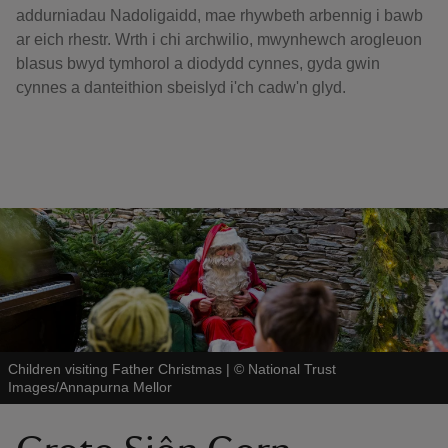
addurniadau Nadoligaidd, mae rhywbeth arbennig i bawb
ar eich rhestr. Wrth i chi archwilio, mwynhewch arogleuon
blasus bwyd tymhorol a diodydd cynnes, gyda gwin
cynnes a danteithion sbeislyd i'ch cadw'n glyd.
Children visiting Father Christmas
|
©
National Trust
Images/Annapurna Mellor