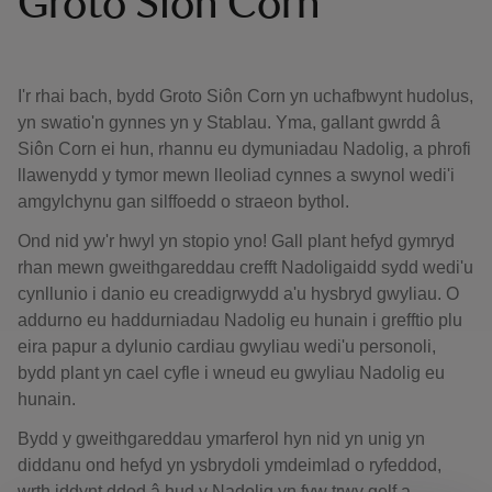
Groto Siôn Corn
I'r rhai bach, bydd Groto Siôn Corn yn uchafbwynt hudolus,
yn swatio'n gynnes yn y Stablau. Yma, gallant gwrdd â
Siôn Corn ei hun, rhannu eu dymuniadau Nadolig, a phrofi
llawenydd y tymor mewn lleoliad cynnes a swynol wedi'i
amgylchynu gan silffoedd o straeon bythol.
Ond nid yw'r hwyl yn stopio yno! Gall plant hefyd gymryd
rhan mewn gweithgareddau crefft Nadoligaidd sydd wedi'u
cynllunio i danio eu creadigrwydd a'u hysbryd gwyliau. O
addurno eu haddurniadau Nadolig eu hunain i grefftio plu
eira papur a dylunio cardiau gwyliau wedi'u personoli,
bydd plant yn cael cyfle i wneud eu gwyliau Nadolig eu
hunain.
Bydd y gweithgareddau ymarferol hyn nid yn unig yn
diddanu ond hefyd yn ysbrydoli ymdeimlad o ryfeddod,
wrth iddynt ddod â hud y Nadolig yn fyw trwy gelf a