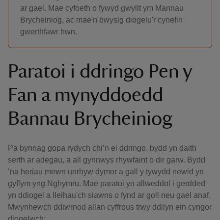
ar gael. Mae cyfoeth o fywyd gwyllt ym Mannau
Brycheiniog, ac mae'n bwysig diogelu'r cynefin
gwerthfawr hwn.
Paratoi i ddringo Pen y
Fan a mynyddoedd
Bannau Brycheiniog
Pa bynnag gopa rydych chi’n ei ddringo, bydd yn daith
serth ar adegau, a all gynnwys rhywfaint o dir garw. Bydd
’na heriau mewn unrhyw dymor a gall y tywydd newid yn
gyflym yng Nghymru. Mae paratoi yn allweddol i gerdded
yn ddiogel a lleihau'ch siawns o fynd ar goll neu gael anaf.
Mwynhewch ddiwrnod allan cyffrous trwy ddilyn ein cyngor
diogelwch: