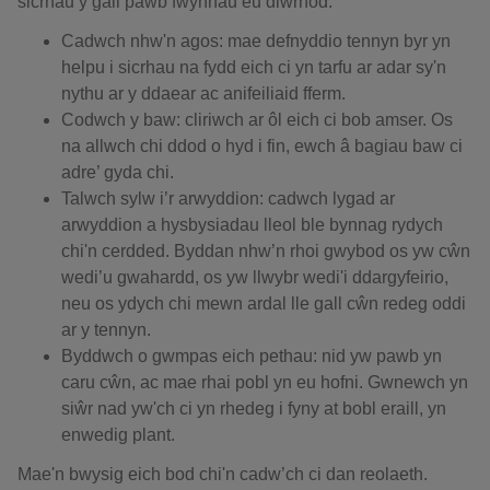
sicrhau y gall pawb fwynhau eu diwrnod:
Cadwch nhw'n agos: mae defnyddio tennyn byr yn
helpu i sicrhau na fydd eich ci yn tarfu ar adar sy'n
nythu ar y ddaear ac anifeiliaid fferm.
Codwch y baw: cliriwch ar ôl eich ci bob amser. Os
na allwch chi ddod o hyd i fin, ewch â bagiau baw ci
adre’ gyda chi.
Talwch sylw i’r arwyddion: cadwch lygad ar
arwyddion a hysbysiadau lleol ble bynnag rydych
chi'n cerdded. Byddan nhw’n rhoi gwybod os yw cŵn
wedi’u gwahardd, os yw llwybr wedi'i ddargyfeirio,
neu os ydych chi mewn ardal lle gall cŵn redeg oddi
ar y tennyn.
Byddwch o gwmpas eich pethau: nid yw pawb yn
caru cŵn, ac mae rhai pobl yn eu hofni. Gwnewch yn
siŵr nad yw'ch ci yn rhedeg i fyny at bobl eraill, yn
enwedig plant.
Mae'n bwysig eich bod chi'n cadw’ch ci dan reolaeth.