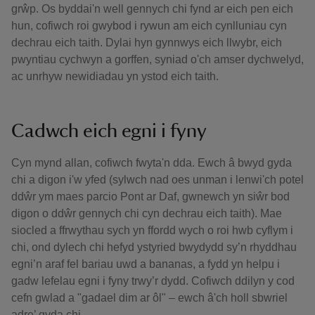
grŵp. Os byddai'n well gennych chi fynd ar eich pen eich
hun, cofiwch roi gwybod i rywun am eich cynlluniau cyn
dechrau eich taith. Dylai hyn gynnwys eich llwybr, eich
pwyntiau cychwyn a gorffen, syniad o'ch amser dychwelyd,
ac unrhyw newidiadau yn ystod eich taith.
Cadwch eich egni i fyny
Cyn mynd allan, cofiwch fwyta'n dda. Ewch â bwyd gyda
chi a digon i'w yfed (sylwch nad oes unman i lenwi'ch potel
ddŵr ym maes parcio Pont ar Daf, gwnewch yn siŵr bod
digon o ddŵr gennych chi cyn dechrau eich taith). Mae
siocled a ffrwythau sych yn ffordd wych o roi hwb cyflym i
chi, ond dylech chi hefyd ystyried bwydydd sy’n rhyddhau
egni’n araf fel bariau uwd a bananas, a fydd yn helpu i
gadw lefelau egni i fyny trwy’r dydd. Cofiwch ddilyn y cod
cefn gwlad a "gadael dim ar ôl" – ewch â'ch holl sbwriel
adre’ gyda chi.