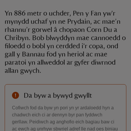
Yn 886 metr o uchder, Pen y Fan yw'r
mynydd uchaf yn ne Prydain, ac mae’n
rhannu’r gorwel â chopaon Corn Du a
Chribyn. Bob blwyddyn mae cannoedd o
filoedd o bobl yn cerdded i'r copa, ond
gall y Bannau fod yn heriol ac mae
paratoi yn allweddol ar gyfer diwrnod
allan gwych.
Da byw a bywyd gwyllt
Cofiwch fod da byw yn pori yn yr ardaloedd hyn a
chadwch eich ci ar dennyn byr pan fyddwch
gerllaw. Peidiwch ag anghofio eich bagiau baw ci
ac ewch ag unrhyw sbwriel adref lle nad oes biniau