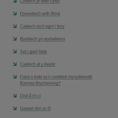
Cofiwch yr offer cywir
Dywedwch wrth ffrind
Cadwch eich egni i fyny
Byddwch yn wyliadwrus
Sut i gael help
Cadwch at y llwybr
Faint o bobl sy'n cerdded mynyddoedd
Bannau Brycheiniog?
Dod â'ch ci
Gadael dim ar ôl