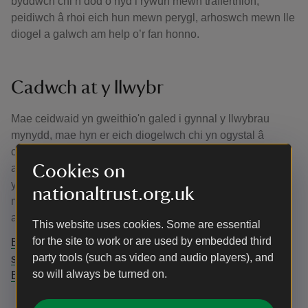
byddwch chi’n dod o hyd i rywun mewn trafferthion,
peidiwch â rhoi eich hun mewn perygl, arhoswch mewn lle
diogel a galwch am help o’r fan honno.
Cadwch at y llwybr
Mae ceidwaid yn gweithio'n galed i gynnal y llwybrau
mynydd, mae hyn er eich diogelwch chi yn ogystal â
chadwraeth yr ardaloedd cyfagos. Gofalwch am eich hun
Cookies on
a'r amgylchedd trwy gadw at y llwybrau. Peidiwch â mynd
yn agos at y dibyn, peidiwch â chymryd risgiau diangen,
nationaltrust.org.uk
mae'n hanfodol eich bod chi'n cymryd cyfrifoldeb personol
am eich diogelwch eich hun.
This website uses cookies. Some are essential
for the site to work or are used by embedded third
Ewch i Adventure Smart i gael rhagor o awgrymiadau ar
party tools (such as video and audio players), and
sut i baratoi ar gyfer cerdded mynyddoedd Bannau
so will always be turned on.
Brycheiniog.