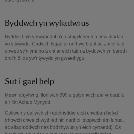
Byddwch yn wyliadwrus
Byddwch yn ymwybodol o'ch amgylchedd a newidiadau
yn y tywydd. Cadwch lygad ar unrhyw blant ac anifeiliaid
anwes sy'n ymuno â chi ar eich taith a byddwch yn barod i
droi'n ôl os yw'r tywydd yn gwaethygu.
Sut i gael help
Mewn argyfwng, ffoniwch 999 a gofynnwch am yr heddlu
a’r tîm Achub Mynydd.
Cofiwch y gallwch chi ddefnyddio eich chwiban hefyd
(rhowch chwe chwythiad hir, nerthol, stopiwch am funud,
ac ailadroddwch nes bod rhywun yn eich cyrraedd). Os