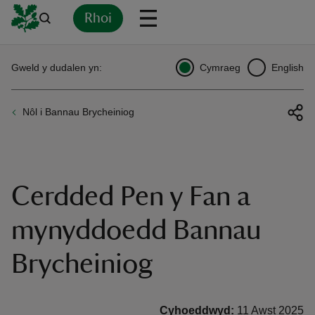
Rhoi
Yn
Back
Back
Back
Yn
Yn
Yn
Yn
Yn
Yn
Gweld y dudalen yn:
Cymraeg
English
l
l
l
l
l
l
l
ver
Nôl i Bannau Brycheiniog
n
Cerdded Pen y Fan a
rship
mynyddoedd Bannau
Brycheiniog
rt
Cyhoeddwyd:
11 Awst 2025
ays