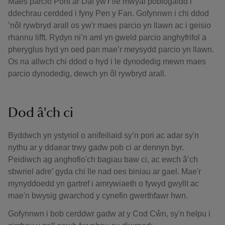
Maes parcio Pont ar Daf yw'r lle mwyaf poblogaidd i
ddechrau cerdded i fyny Pen y Fan. Gofynnwn i chi ddod
’nôl rywbryd arall os yw'r maes parcio yn llawn ac i geisio
rhannu lifft. Rydyn ni’n aml yn gweld parcio anghyfrifol a
pheryglus hyd yn oed pan mae’r meysydd parcio yn llawn.
Os na allwch chi ddod o hyd i le dynodedig mewn maes
parcio dynodedig, dewch yn ôl rywbryd arall.
Dod â'ch ci
Byddwch yn ystyriol o anifeiliaid sy’n pori ac adar sy'n
nythu ar y ddaear trwy gadw pob ci ar dennyn byr.
Peidiwch ag anghofio'ch bagiau baw ci, ac ewch â’ch
sbwriel adre’ gyda chi lle nad oes biniau ar gael. Mae'r
mynyddoedd yn gartref i amrywiaeth o fywyd gwyllt ac
mae'n bwysig gwarchod y cynefin gwerthfawr hwn.
Gofynnwn i bob cerddwr gadw at y Cod Cŵn, sy'n helpu i