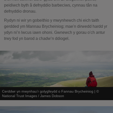
peidiwch byth â defnyddio barbeciws, cynnau tân na
defnyddio dronau.
Rydyn ni wir yn gobeithio y mwynhewch chi eich taith
gerdded ym Mannau Brycheiniog; mae'n dirwedd hardd yr
ydyn ni’n lwcus iawn ohoni. Gwnewch y gorau o'ch antur
trwy fod yn barod a chadw’n ddiogel.
Cerddwr yn mwynhau’r golygfeydd o Fannau Brycheiniog
|
©
National Trust Images / James Dobson