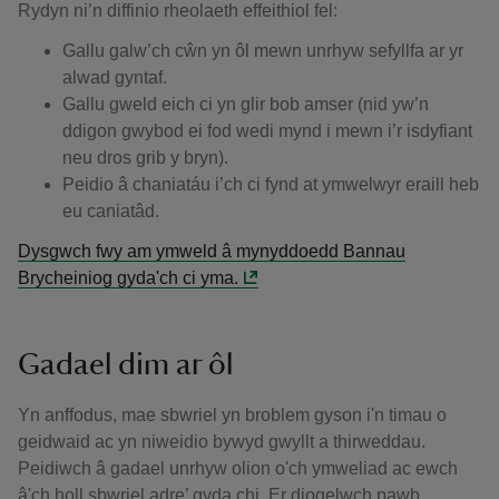
Rydyn ni’n diffinio rheolaeth effeithiol fel:
Gallu galw’ch cŵn yn ôl mewn unrhyw sefyllfa ar yr
alwad gyntaf.
Gallu gweld eich ci yn glir bob amser (nid yw’n
ddigon gwybod ei fod wedi mynd i mewn i’r isdyfiant
neu dros grib y bryn).
Peidio â chaniatáu i’ch ci fynd at ymwelwyr eraill heb
eu caniatâd.
Dysgwch fwy am ymweld â mynyddoedd Bannau
Brycheiniog gyda'ch ci yma.
Gadael dim ar ôl
Yn anffodus, mae sbwriel yn broblem gyson i'n timau o
geidwaid ac yn niweidio bywyd gwyllt a thirweddau.
Peidiwch â gadael unrhyw olion o'ch ymweliad ac ewch
â'ch holl sbwriel adre’ gyda chi. Er diogelwch pawb,