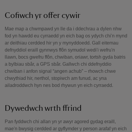
Cofiwch yr offer cywir
Mae map a chwmpawd yn lle da i ddechrau a dylen nhw
fod yn hawdd eu cyrraedd yn eich bag os ydych chi'n mynd
ar deithiau cerdded hir yn y mynyddoedd. Gall eitemau
defnyddiol eraill gynnwys ffôn symudol wedi'i wefru'n
llawn, bocs gwefru ffôn, chwiban, oriawr, tortsh gyda batris
a bylbiau sbâr, a GPS sbâr. Gallwch chi ddefnyddio
chwiban i anfon signal “angen achub” – rhowch chwe
chwythiad hir, nerthol, stopiwch am funud, ac yna
ailadroddwch hyn nes bod rhywun yn eich cyrraedd.
Dywedwch wrth ffrind
Pan fyddwch chi allan yn yr awyr agored gydag eraill,
mae'n bwysig cerdded ar gyflymder y person arafaf yn eich