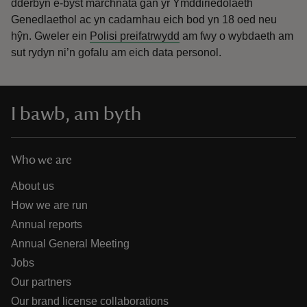
dderbyn e-byst marchnata gan yr Ymddiriedolaeth
Genedlaethol ac yn cadarnhau eich bod yn 18 oed neu
hŷn.
Gweler ein
Polisi preifatrwydd
am fwy o wybdaeth am
sut rydyn ni’n gofalu am eich data personol.
I bawb, am byth
Who we are
About us
How we are run
Annual reports
Annual General Meeting
Jobs
Our partners
Our brand license collaborations