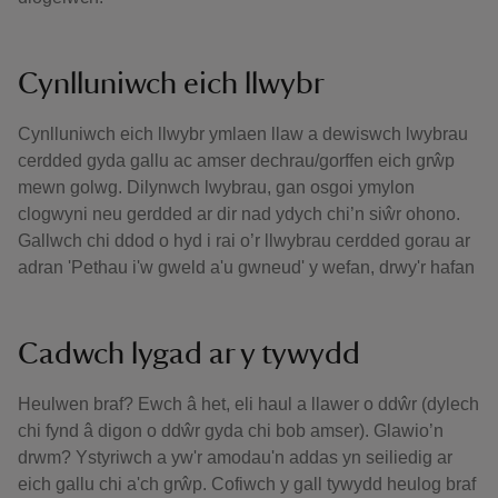
Cynlluniwch eich llwybr
Cynlluniwch eich llwybr ymlaen llaw a dewiswch lwybrau
cerdded gyda gallu ac amser dechrau/gorffen eich grŵp
mewn golwg. Dilynwch lwybrau, gan osgoi ymylon
clogwyni neu gerdded ar dir nad ydych chi’n siŵr ohono.
Gallwch chi ddod o hyd i rai o’r llwybrau cerdded gorau ar
adran 'Pethau i'w gweld a'u gwneud' y wefan, drwy'r hafan
Cadwch lygad ar y tywydd
Heulwen braf? Ewch â het, eli haul a llawer o ddŵr (dylech
chi fynd â digon o ddŵr gyda chi bob amser). Glawio’n
drwm? Ystyriwch a yw'r amodau'n addas yn seiliedig ar
eich gallu chi a'ch grŵp. Cofiwch y gall tywydd heulog braf