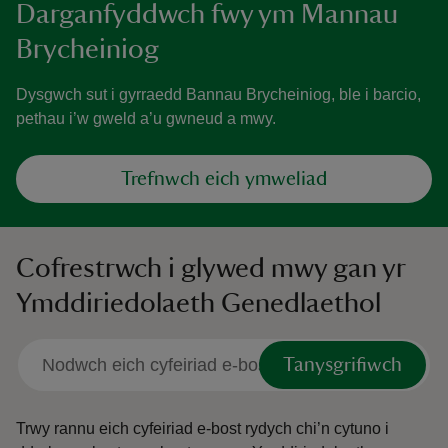
Darganfyddwch fwy ym Mannau
Brycheiniog
Dysgwch sut i gyrraedd Bannau Brycheiniog, ble i barcio,
pethau i’w gweld a’u gwneud a mwy.
Trefnwch eich ymweliad
Cofrestrwch i glywed mwy gan yr
Ymddiriedolaeth Genedlaethol
Tanysgrifiwch
Trwy rannu eich cyfeiriad e-bost rydych chi’n cytuno i