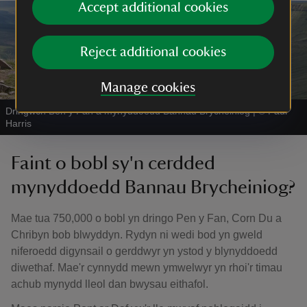
Accept additional cookies
Reject additional cookies
Manage cookies
Dringwch Ben y Fan a mynyddoedd Bannau Brycheiniog
|
©
Paul
Harris
Faint o bobl sy'n cerdded
mynyddoedd Bannau Brycheiniog?
Mae tua 750,000 o bobl yn dringo Pen y Fan, Corn Du a
Chribyn bob blwyddyn. Rydyn ni wedi bod yn gweld
niferoedd digynsail o gerddwyr yn ystod y blynyddoedd
diwethaf. Mae'r cynnydd mewn ymwelwyr yn rhoi'r timau
achub mynydd lleol dan bwysau eithafol.