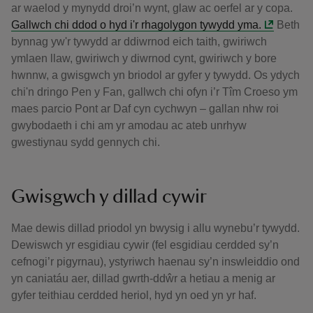
ar waelod y mynydd droi’n wynt, glaw ac oerfel ar y copa.
Gallwch chi ddod o hyd i'r rhagolygon tywydd yma.
Beth
bynnag yw'r tywydd ar ddiwrnod eich taith, gwiriwch
ymlaen llaw, gwiriwch y diwrnod cynt, gwiriwch y bore
hwnnw, a gwisgwch yn briodol ar gyfer y tywydd. Os ydych
chi'n dringo Pen y Fan, gallwch chi ofyn i’r Tîm Croeso ym
maes parcio Pont ar Daf cyn cychwyn – gallan nhw roi
gwybodaeth i chi am yr amodau ac ateb unrhyw
gwestiynau sydd gennych chi.
Gwisgwch y dillad cywir
Mae dewis dillad priodol yn bwysig i allu wynebu’r tywydd.
Dewiswch yr esgidiau cywir (fel esgidiau cerdded sy’n
cefnogi’r pigyrnau), ystyriwch haenau sy’n inswleiddio ond
yn caniatáu aer, dillad gwrth-ddŵr a hetiau a menig ar
gyfer teithiau cerdded heriol, hyd yn oed yn yr haf.