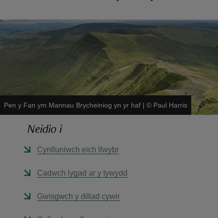
reas
-Z
Pen y Fan ym Mannau Brycheiniog yn yr haf
|
©
Paul Harris
hings
o do
Neidio i
Cynlluniwch eich llwybr
ace
ypes
Cadwch lygad ar y tywydd
Gwisgwch y dillad cywir