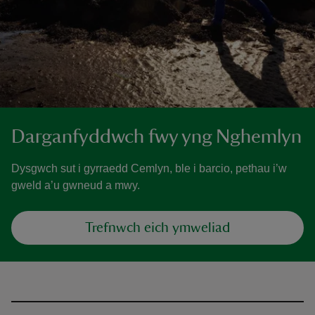
Darganfyddwch fwy yng Nghemlyn
Dysgwch sut i gyrraedd Cemlyn, ble i barcio, pethau i’w
gweld a’u gwneud a mwy.
Trefnwch eich ymweliad