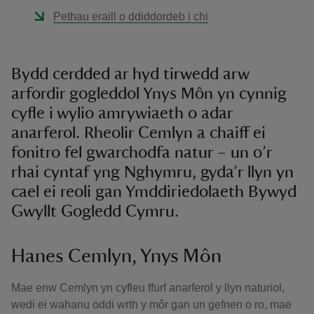
Pethau eraill o ddiddordeb i chi
Bydd cerdded ar hyd tirwedd arw
arfordir gogleddol Ynys Môn yn cynnig
cyfle i wylio amrywiaeth o adar
anarferol. Rheolir Cemlyn a chaiff ei
fonitro fel gwarchodfa natur – un o’r
rhai cyntaf yng Nghymru, gyda’r llyn yn
cael ei reoli gan Ymddiriedolaeth Bywyd
Gwyllt Gogledd Cymru.
Hanes Cemlyn, Ynys Môn
Mae enw Cemlyn yn cyfleu ffurf anarferol y llyn naturiol,
wedi ei wahanu oddi wrth y môr gan un gefnen o ro, mae