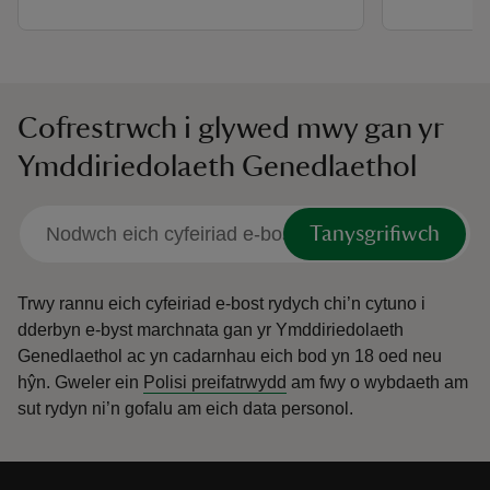
Cofrestrwch i glywed mwy gan yr
Ymddiriedolaeth Genedlaethol
Tanysgrifiwch
Trwy rannu eich cyfeiriad e-bost rydych chi’n cytuno i
dderbyn e-byst marchnata gan yr Ymddiriedolaeth
Genedlaethol ac yn cadarnhau eich bod yn 18 oed neu
hŷn.
Gweler ein
Polisi preifatrwydd
am fwy o wybdaeth am
sut rydyn ni’n gofalu am eich data personol.