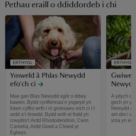
Pethau eraill o ddiddordeb i chi
ERTHYGL
ERTHYGL
Ymweld â Phlas Newydd
Gwiwero
efo'ch ci
Newyd
Mae gan Blas Newydd sgôr o ddwy
A ydych ch
bawen. Bydd cynffonnau’n ysgwyd yn
goch yn y g
llawn cyffro wrth i ni groesawu eich ci i’r
Newydd ar 
ardd a’r tiroedd. Bydd wrth ei fodd yn
am dro i we
crwydro’r Ardd Rhododendron, Cwm
yma yn eu c
Camelia, Ardd Goed a Choed yr
Eglwys.