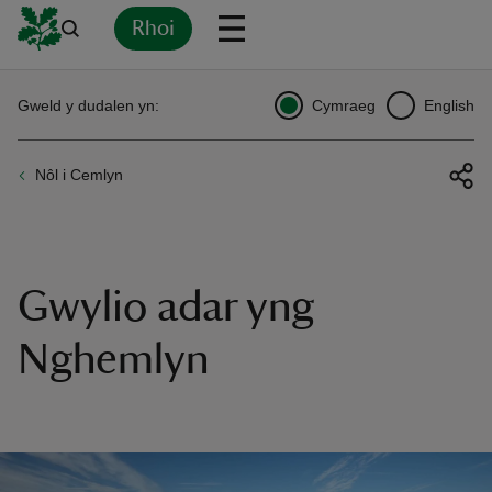
Rhoi
Yn
Back
Back
Back
Yn
Yn
Yn
Yn
Yn
Yn
Gweld y dudalen yn:
Cymraeg
English
l
l
l
l
l
l
l
ver
Nôl i Cemlyn
n
Gwylio adar yng
rship
Nghemlyn
rt
ays