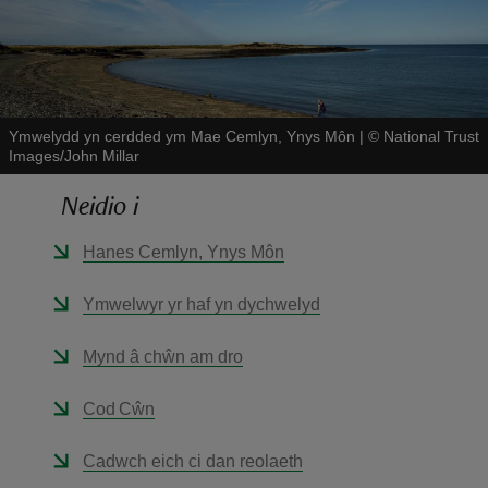
Ymwelydd yn cerdded ym Mae Cemlyn, Ynys Môn
|
©
National Trust
Images/John Millar
reas
-Z
Neidio i
Hanes Cemlyn, Ynys Môn
hings
o do
Ymwelwyr yr haf yn dychwelyd
ace
Mynd â chŵn am dro
ypes
Cod Cŵn
Cadwch eich ci dan reolaeth