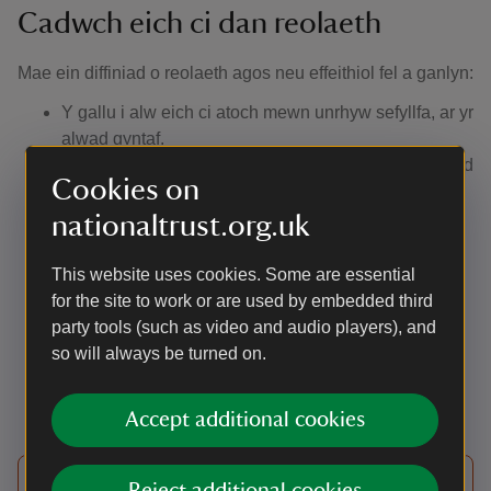
Cadwch eich ci dan reolaeth
Mae ein diffiniad o reolaeth agos neu effeithiol fel a ganlyn:
Y gallu i alw eich ci atoch mewn unrhyw sefyllfa, ar yr
alwad gyntaf.
Gallu gweld eich ci yn glir bob amser (nid yw gwybod
Cookies on
ei fod wedi diflannu i mewn i’r llystyfiant neu dros y
bryn yn ddigon). Yn ymarferol, mae hyn yn golygu ei
nationaltrust.org.uk
gadw ar lwybr cerdded os yw’r llystyfiant o’ch
cwmpas yn rhy drwchus i allu gweld eich ci.
This website uses cookies. Some are essential
Peidio â gadael iddo fynd at ymwelwyr eraill heb eu
for the site to work or are used by embedded third
caniatâd.
party tools (such as video and audio players), and
Cael tennyn i’w ddefnyddio os byddwch yn dod ar
so will always be turned on.
draws da byw, bywyd gwyllt neu os gofynnir i chi
ddefnyddio un.
Accept additional cookies