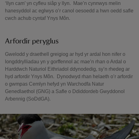
‘llyn cam’ yn cyfleu siâp y llyn. Mae’n cynnwys melin
hanesyddol ac eglwys o’r canol oesoedd a hwn oedd safle
cwch achub cyntaf Ynys Môn.
Arfordir peryglus
Gwelodd y draethell greigiog ar hyd yr ardal hon nifer o
longddrylliadau yn y gorffennol ac mae’n rhan o Ardal o
Harddwch Naturiol Eithriadol ddynodedig, sy’n rhedeg ar
hyd arfordir Ynys Môn. Dynodwyd rhan helaeth o’r arfordir
o gwmpas Cemlyn hefyd yn Warchodfa Natur
Genedlaethol (GNG) a Safle o Ddiddordeb Gwyddonol
Arbennig (SoDdGA).