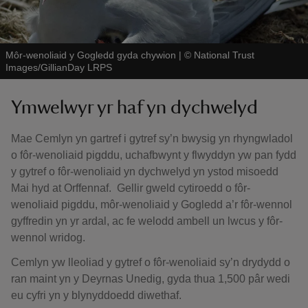
Môr-wenoliaid y Gogledd gyda chywion
|
©
National Trust
Images/GillianDay LRPS
Ymwelwyr yr haf yn dychwelyd
Mae Cemlyn yn gartref i gytref sy’n bwysig yn rhyngwladol
o fôr-wenoliaid pigddu, uchafbwynt y flwyddyn yw pan fydd
y gytref o fôr-wenoliaid yn dychwelyd yn ystod misoedd
Mai hyd at Orffennaf. Gellir gweld cytiroedd o fôr-
wenoliaid pigddu, môr-wenoliaid y Gogledd a’r fôr-wennol
gyffredin yn yr ardal, ac fe welodd ambell un lwcus y fôr-
wennol wridog.
Cemlyn yw lleoliad y gytref o fôr-wenoliaid sy’n drydydd o
ran maint yn y Deyrnas Unedig, gyda thua 1,500 pâr wedi
eu cyfri yn y blynyddoedd diwethaf.