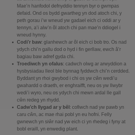
Mae’n hanfodol defnyddio tennyn byr o gwmpas
defaid. Ond os bydd gwartheg yn dod atoch chi, y
peth gorau i’w wneud yw gadael eich ci oddi ar y
tennyn, a’i alw’n ôl atoch chi pan mae’n ddiogel i
wneud hynny.
Codi’r baw
: glanhewch ar ôl eich ci bob tro. Os nad
ydych chi’n gallu dod o hyd i fin gerllaw, ewch â’r
bagiau baw adref gyda chi.
Troediwch yn ofalus
: cadwch olwg ar arwyddion a
hysbysiadau lleol ble bynnag fyddwch chi’n cerdded.
Byddant yn rhoi gwybod i chi os yw cŵn wedi’u
gwahardd o draeth, er enghraifft, neu os yw llwybr
wedi’i wyro, neu os ydych chi mewn ardal lle gall
cŵn redeg yn rhydd.
Cadw’ch llygad ar y bêl
: cofiwch nad yw pawb yn
caru cŵn, ac mae rhai pobl yn eu hofni. Felly
gwnewch yn siŵr nad yw eich ci yn rhedeg i fyny at
bobl eraill, yn enwedig plant.