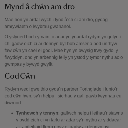
Mynd â chŵn am dro
Mae hon yn ardal wych i fynd â’ch ci am dro, gydag
amrywiaeth o lwybrau gwahanol.
O ystyried bod cymaint o adar yn yr ardal rydym yn gofyn i
chi gadw eich ci ar dennyn byr bob amser a bod unrhyw
faw cŵn yn cael ei godi. Mae hyn yn bwysig trwy gydol y
flwyddyn, ond yn arbennig felly yn ystod y tymor nythu ac o
gwmpas y bywyd gwyllt.
Cod Cŵn
Rydym wedi gweithio gyda’n partner Forthglade i lunio’r
cod cŵn hwn, sy’n helpu i sicrhau y gall pawb fwynhau eu
diwrnod:
Tynhewch y tennyn
: gallwch helpu i leihau’r siawns
y bydd eich ci yn tarfu ar adar sy’n nythu ar y ddaear
ac anifeiliaid fferm drwy ei gadw ar dennyn byr.