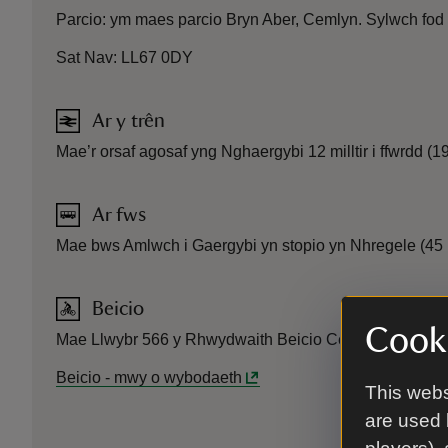
Parcio: ym maes parcio Bryn Aber, Cemlyn. Sylwch fod 
Sat Nav: LL67 0DY
Ar y trên
Mae’r orsaf agosaf yng Nghaergybi 12 milltir i ffwrdd (
Ar fws
Mae bws Amlwch i Gaergybi yn stopio yn Nhregele (45 
Beicio
Cooki
Mae Llwybr 566 y Rhwydwaith Beicio Cenedlaethol yn 
Beicio
-
mwy o wybodaeth
This webs
are used 