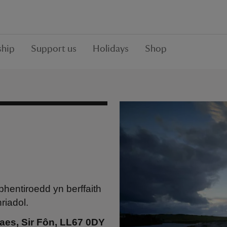
hip
Support us
Holidays
Shop
phentiroedd yn berffaith
riadol.
es, Sir Fôn, LL67 0DY