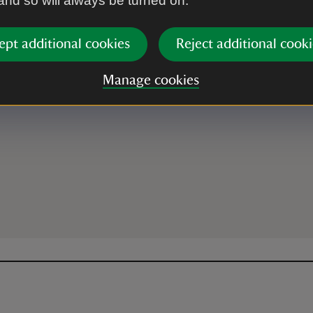
 and so will always be turned on.
ept additional cookies
Reject additional cooki
Fôn, LL67 0DY
Manage cookies