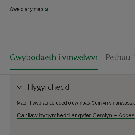
Gweld ar y map
Gwybodaeth i ymwelwyr
Pethau 
Hygyrchedd
Mae’r llwybrau cerdded o gwmpas Cemlyn yn anwastad a
Canllaw hygyrchedd ar gyfer Cemlyn – Acces