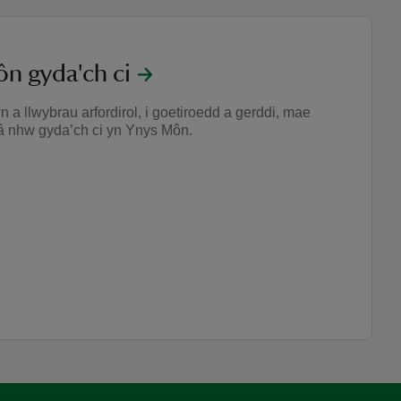
n gyda'ch ci
a llwybrau arfordirol, i goetiroedd a gerddi, mae
â nhw gyda’ch ci yn Ynys Môn.