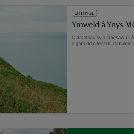
ERTHYGL
Ymweld â Ynys Mô
O draethau sy’n croesawu cŵn 
digonedd o leoedd i ymweld 