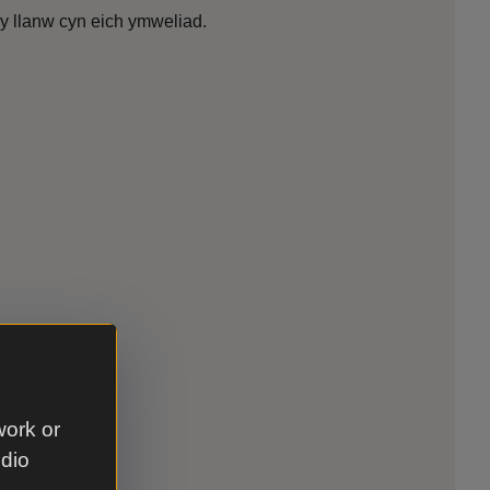
y llanw cyn eich ymweliad.
work or
udio