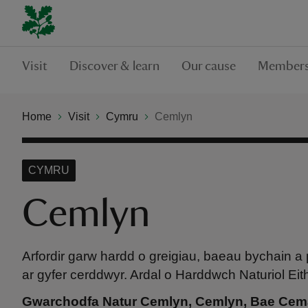
Visit
Discover & learn
Our cause
Members
Home
Visit
Cymru
Cemlyn
CYMRU
Cemlyn
Arfordir garw hardd o greigiau, baeau bychain a 
ar gyfer cerddwyr. Ardal o Harddwch Naturiol Eith
Gwarchodfa Natur Cemlyn, Cemlyn, Bae Cema