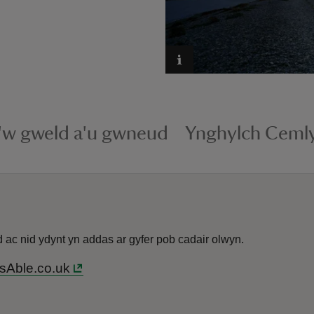
i'w gweld a'u gwneud
Ynghylch Ceml
c nid ydynt yn addas ar gyfer pob cadair olwyn.
sAble.co.uk