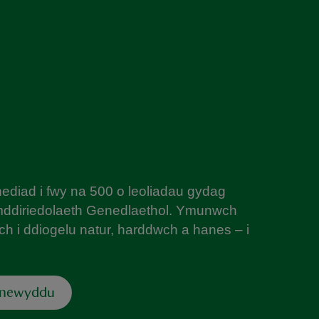
diad i fwy na 500 o leoliadau gydag
mddiriedolaeth Genedlaethol. Ymunwch
h i ddiogelu natur, harddwch a hanes – i
dnewyddu