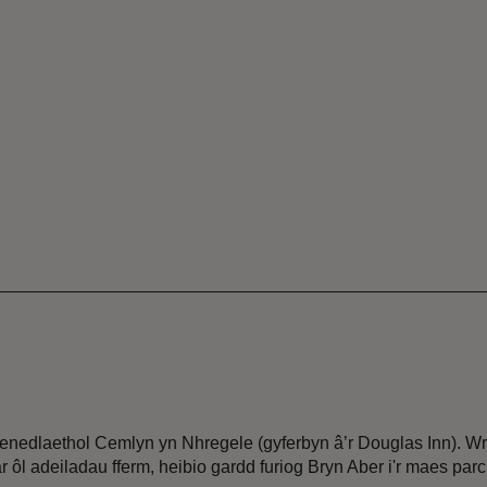
 Genedlaethol Cemlyn yn Nhregele (gyferbyn â’r Douglas Inn). 
ar ôl adeiladau fferm, heibio gardd furiog Bryn Aber i'r maes parc