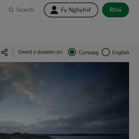
Search
Fy Nghyfrif
Rhoi
Gweld y dudalen yn:
Cymraeg
English