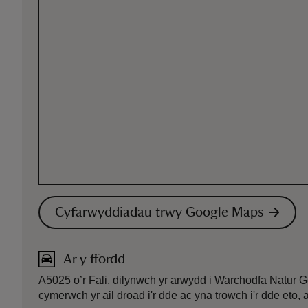
Cyfarwyddiadau trwy Google Maps
Ar y ffordd
A5025 o’r Fali, dilynwch yr arwydd i Warchodfa Natur
cymerwch yr ail droad i'r dde ac yna trowch i'r dde eto, 