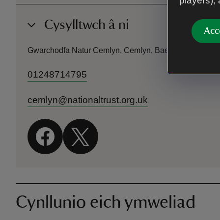
players),
Cysylltwch â ni
Acc
Gwarchodfa Natur Cemlyn, Cemlyn, Bae Cemaes, Sir 
01248714795
cemlyn@nationaltrust.org.uk
Cynllunio eich ymweliad