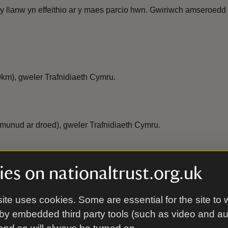
y llanw yn effeithio ar y maes parcio hwn. Gwiriwch amseroedd 
19km), gweler Trafnidiaeth Cymru.
munud ar droed), gweler Trafnidiaeth Cymru.
es on nationaltrust.org.uk
mynd heibio gerllaw.
ite uses cookies. Some are essential for the site to 
by embedded third party tools (such as video and a