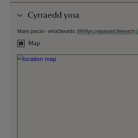
Cyrraedd yma
Maes parcio -
what3words
:
///
rhifyn.cwpanaid.llewyrch
Map