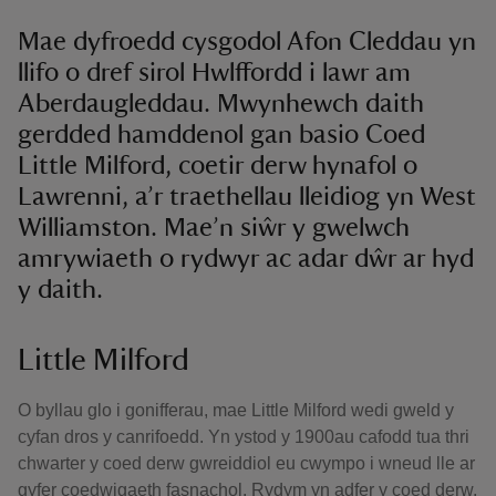
Mae dyfroedd cysgodol Afon Cleddau yn
llifo o dref sirol Hwlffordd i lawr am
Aberdaugleddau. Mwynhewch daith
gerdded hamddenol gan basio Coed
Little Milford, coetir derw hynafol o
Lawrenni, a’r traethellau lleidiog yn West
Williamston. Mae’n siŵr y gwelwch
amrywiaeth o rydwyr ac adar dŵr ar hyd
y daith.
Little Milford
O byllau glo i gonifferau, mae Little Milford wedi gweld y
cyfan dros y canrifoedd. Yn ystod y 1900au cafodd tua thri
chwarter y coed derw gwreiddiol eu cwympo i wneud lle ar
gyfer coedwigaeth fasnachol. Rydym yn adfer y coed derw,