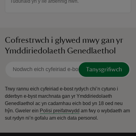
Tuduriaid yn y lle arbennig hwn.
Cofrestrwch i glywed mwy gan yr
Ymddiriedolaeth Genedlaethol
Tanysgrifiwch
Trwy rannu eich cyfeiriad e-bost rydych chi’n cytuno i
dderbyn e-byst marchnata gan yr Ymddiriedolaeth
Genedlaethol ac yn cadarnhau eich bod yn 18 oed neu
hŷn.
Gweler ein
Polisi preifatrwydd
am fwy o wybdaeth am
sut rydyn ni’n gofalu am eich data personol.