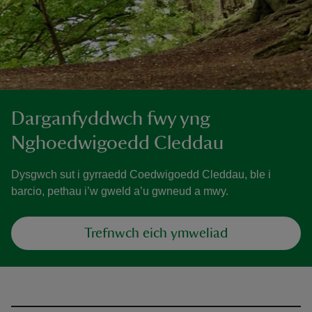
Darganfyddwch fwy yng
Nghoedwigoedd Cleddau
Dysgwch sut i gyrraedd Coedwigoedd Cleddau, ble i
barcio, pethau i’w gweld a’u gwneud a mwy.
Trefnwch eich ymweliad