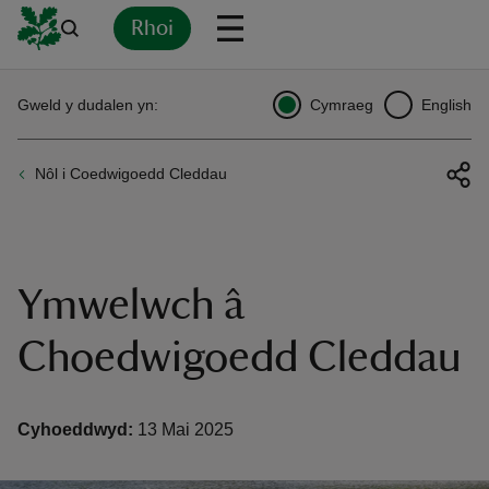
Rhoi
Yn
Back
Back
Back
Yn
Yn
Yn
Yn
Yn
Yn
Gweld y dudalen yn:
Cymraeg
English
l
l
l
l
l
l
l
ver
Nôl i Coedwigoedd Cleddau
n
Ymwelwch â
rship
Choedwigoedd Cleddau
rt
Cyhoeddwyd:
13 Mai 2025
ays