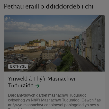
Pethau eraill o ddiddordeb i chi
ERTHYGL
Ymweld â Thŷ’r Masnachwr
Tuduraidd
Darganfyddwch gartref masnachwr Tuduraidd
cyfoethog yn Nhŷ’r Masnachwr Tuduraidd. Cewch flas
ar fywyd masnachwr canoloesol poblogaidd yn oes y