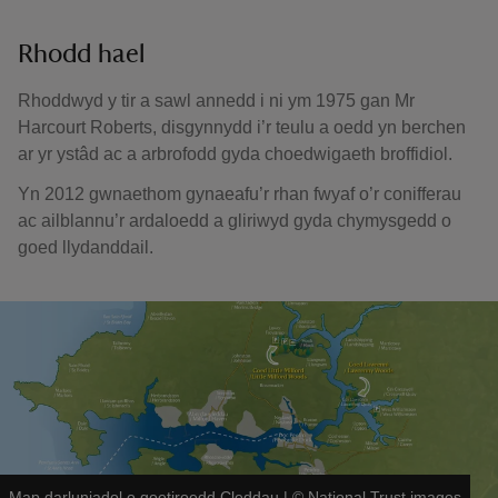
Rhodd hael
Rhoddwyd y tir a sawl annedd i ni ym 1975 gan Mr
Harcourt Roberts, disgynnydd i’r teulu a oedd yn berchen
ar yr ystâd ac a arbrofodd gyda choedwigaeth broffidiol.
Yn 2012 gwnaethom gynaeafu’r rhan fwyaf o’r conifferau
ac ailblannu’r ardaloedd a gliriwyd gyda chymysgedd o
goed llydanddail.
Map darluniadol o goetiroedd Cleddau
|
©
National Trust images