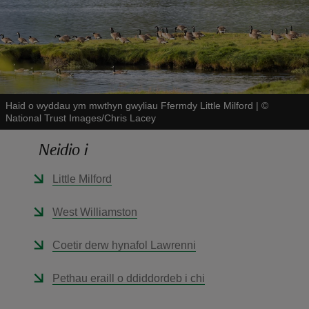
Haid o wyddau ym mwthyn gwyliau Ffermdy Little Milford
|
©
reas
National Trust Images/Chris Lacey
-Z
Neidio i
hings
o do
Little Milford
West Williamston
ace
ypes
Coetir derw hynafol Lawrenni
Pethau eraill o ddiddordeb i chi