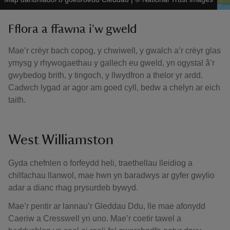
Fflora a ffawna i'w gweld
Mae’r crëyr bach copog, y chwiwell, y gwalch a’r crëyr glas
ymysg y rhywogaethau y gallech eu gweld, yn ogystal â’r
gwybedog brith, y tingoch, y llwydfron a thelor yr ardd.
Cadwch lygad ar agor am goed cyll, bedw a chelyn ar eich
taith.
West Williamston
Gyda chefnlen o forfeydd heli, traethellau lleidiog a
chilfachau llanwol, mae hwn yn baradwys ar gyfer gwylio
adar a dianc rhag prysurdeb bywyd.
Mae’r pentir ar lannau’r Gleddau Ddu, lle mae afonydd
Caeriw a Cresswell yn uno. Mae’r coetir tawel a