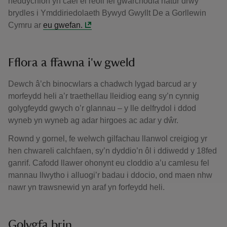
heddychlon yn cael ei reoli fel gwarchodfa natur drwy
brydles i Ymddiriedolaeth Bywyd Gwyllt De a Gorllewin
Cymru ar
eu gwefan.
Fflora a ffawna i'w gweld
Dewch â’ch binocwlars a chadwch lygad barcud ar y
morfeydd heli a’r traethellau lleidiog eang sy’n cynnig
golygfeydd gwych o’r glannau – y lle delfrydol i ddod
wyneb yn wyneb ag adar hirgoes ac adar y dŵr.
Rownd y gornel, fe welwch gilfachau llanwol creigiog yr
hen chwareli calchfaen, sy’n dyddio’n ôl i ddiwedd y 18fed
ganrif. Cafodd llawer ohonynt eu cloddio a’u camlesu fel
mannau llwytho i alluogi’r badau i ddocio, ond maen nhw
nawr yn trawsnewid yn araf yn forfeydd heli.
Golygfa brin