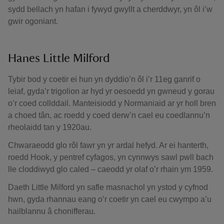
sydd bellach yn hafan i fywyd gwyllt a cherddwyr, yn ôl i’w
gwir ogoniant.
Hanes Little Milford
Tybir bod y coetir ei hun yn dyddio’n ôl i’r 11eg ganrif o
leiaf, gyda’r trigolion ar hyd yr oesoedd yn gwneud y gorau
o’r coed collddail. Manteisiodd y Normaniaid ar yr holl bren
a choed tân, ac roedd y coed derw’n cael eu coedlannu’n
rheolaidd tan y 1920au.
Chwaraeodd glo rôl fawr yn yr ardal hefyd. Ar ei hanterth,
roedd Hook, y pentref cyfagos, yn cynnwys sawl pwll bach
lle cloddiwyd glo caled – caeodd yr olaf o’r rhain ym 1959.
Daeth Little Milford yn safle masnachol yn ystod y cyfnod
hwn, gyda rhannau eang o’r coetir yn cael eu cwympo a’u
hailblannu â chonifferau.