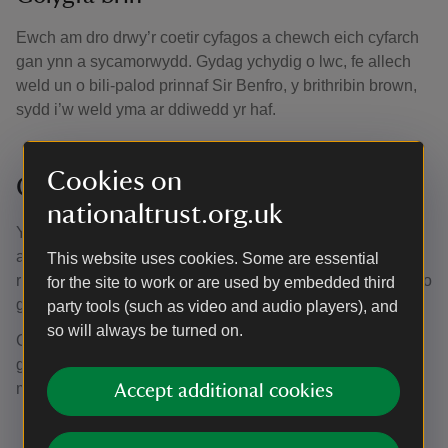
Ewch am dro drwy’r coetir cyfagos a chewch eich cyfarch
gan ynn a sycamorwydd. Gydag ychydig o lwc, fe allech
weld un o bili-palod prinnaf Sir Benfro, y brithribin brown,
sydd i’w weld yma ar ddiwedd yr haf.
Cookies on
Coetir derw hynafol Lawrenni
nationaltrust.org.uk
Y coed derw hynafol yw sêr y coetir, yn amlwg, yn
arbennig yn Lawrenni. Ond bwriwch olwg y tu hwnt i’r
This website uses cookies. Some are essential
rhain ac fe welwch ynn a sycamorwydd, ynghyd â thoreth o
for the site to work or are used by embedded third
gen a ffyngau.
party tools (such as video and audio players), and
so will always be turned on.
Gadewch y coetir ar eich ôl a mentro i lan yr afon, lle
gwelwch brysgwydd draenen ddu trwchus a phlanhigion
mwy anghyffredin, gan gynnwys y tegeirian gwenynog.
Accept additional cookies