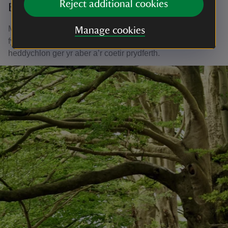
Reject additional cookies
Bythynnod gwyliau
Mae Ffermdy Little Milford a Chaban Little Milford yn
Manage cookies
fythynnod gwyliau erbyn hyn - mwynhewch wyliau
heddychlon ger yr aber a’r coetir prydferth.