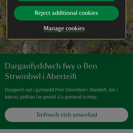
Reject additional cookies
Manage cookies
Darganfyddwch fwy o Ben
Strwmbwl i Aberteifi
Dysgwch sut i gyrraedd Pen Strwmbwl i Aberteifi, ble i
barcio, pethau i’w gweld a’u gwneud a mwy.
Trefnwch eich ymweliad