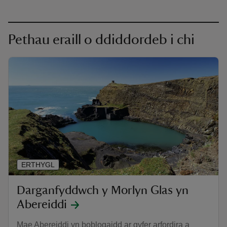
Pethau eraill o ddiddordeb i chi
ERTHYGL
Darganfyddwch y Morlyn Glas yn
Abereiddi
Mae Abereiddi yn boblogaidd ar gyfer arfordira a