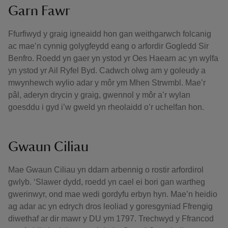
Garn Fawr
Ffurfiwyd y graig igneaidd hon gan weithgarwch folcanig
ac mae’n cynnig golygfeydd eang o arfordir Gogledd Sir
Benfro. Roedd yn gaer yn ystod yr Oes Haearn ac yn wylfa
yn ystod yr Ail Ryfel Byd. Cadwch olwg am y goleudy a
mwynhewch wylio adar y môr ym Mhen Strwmbl. Mae’r
pâl, aderyn drycin y graig, gwennol y môr a’r wylan
goesddu i gyd i’w gweld yn rheolaidd o’r uchelfan hon.
Gwaun Ciliau
Mae Gwaun Ciliau yn ddarn arbennig o rostir arfordirol
gwlyb. ‘Slawer dydd, roedd yn cael ei bori gan wartheg
gwerinwyr, ond mae wedi gordyfu erbyn hyn. Mae’n heidio
ag adar ac yn edrych dros leoliad y goresgyniad Ffrengig
diwethaf ar dir mawr y DU ym 1797. Trechwyd y Ffrancod