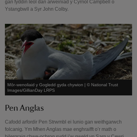
gan fyddin leol dan arweiniad y Cyrnol Campbell o
Ystangbwll a Syr John Colby.
Môr-wenoliaid y Gogledd gyda chywion
|
©
National Trust
Images/GillianDay LRPS
Pen Anglas
Cafodd arfordir Pen Strwmbl ei lunio gan weithgarwch
folcanig. Ym Mhen Anglas mae enghraifft o’r math o
bilergraig chwe-ochrog sydd i’w gweld yn Sarn y Cewri