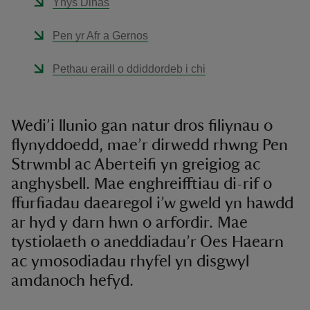
Ynys Dinas
Pen yr Afr a Gernos
Pethau eraill o ddiddordeb i chi
Wedi’i llunio gan natur dros filiynau o
flynyddoedd, mae’r dirwedd rhwng Pen
Strwmbl ac Aberteifi yn greigiog ac
anghysbell. Mae enghreifftiau di-rif o
ffurfiadau daearegol i’w gweld yn hawdd
ar hyd y darn hwn o arfordir. Mae
tystiolaeth o aneddiadau’r Oes Haearn
ac ymosodiadau rhyfel yn disgwyl
amdanoch hefyd.