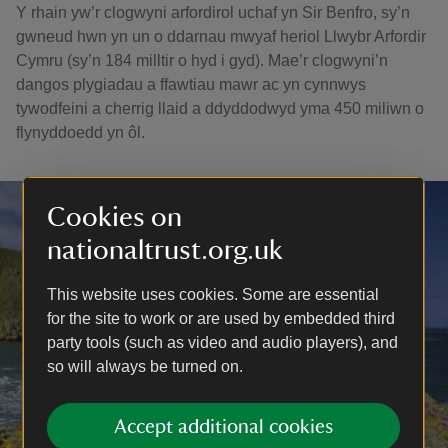
Y rhain yw’r clogwyni arfordirol uchaf yn Sir Benfro, sy’n
gwneud hwn yn un o ddarnau mwyaf heriol Llwybr Arfordir
Cymru (sy’n 184 milltir o hyd i gyd). Mae’r clogwyni’n
dangos plygiadau a ffawtiau mawr ac yn cynnwys
tywodfeini a cherrig llaid a ddyddodwyd yma 450 miliwn o
flynyddoedd yn ôl.
Cookies on
nationaltrust.org.uk
This website uses cookies. Some are essential
for the site to work or are used by embedded third
party tools (such as video and audio players), and
so will always be turned on.
Accept additional cookies