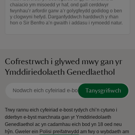
chaiacio ym misoedd yr haf, ond gall cerddwyr
fwynhau’r arfordir garw a’r golygfeydd godidog o ben
y clogwyni hefyd. Darganfyddwch harddwch y rhan
hon o Sir Benfro a’n gwaith i addasu i rymoedd natur.
Cofrestrwch i glywed mwy gan yr
Ymddiriedolaeth Genedlaethol
Tanysgrifiwch
Trwy rannu eich cyfeiriad e-bost rydych chi’n cytuno i
dderbyn e-byst marchnata gan yr Ymddiriedolaeth
Genedlaethol ac yn cadarnhau eich bod yn 18 oed neu
hŷn.
Gweler ein
Polisi preifatrwydd
am fwy o wybdaeth am