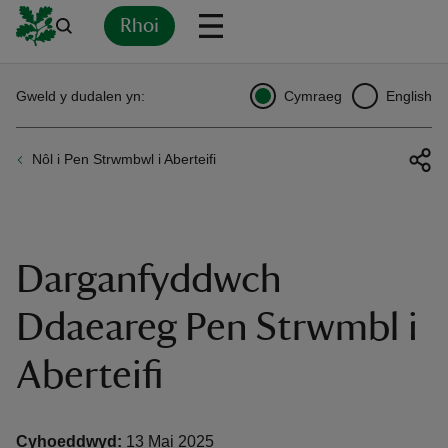
Rhoi
Yn
Back
Back
Back
Yn
Yn
Yn
Yn
Yn
Yn
Gweld y dudalen yn:
Cymraeg
English
l
l
l
l
l
l
l
ver
Nôl i Pen Strwmbwl i Aberteifi
n
Darganfyddwch
rship
Ddaeareg Pen Strwmbl i
Aberteifi
rt
Cyhoeddwyd:
13 Mai 2025
ays