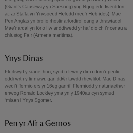
(Giant’s Causeway yn Saesneg) yng Ngogledd Iwerddon
ac ar Staffa yn Ynysoedd Heledd (neu’r Hebrides). Mae
Pen Anglas yn brolio rhostir arfordirol eang a thrawiadol.
Mae’r ardal yn fôr o liw ar ddiwedd yr haf diolch i’r cenau a
chlustog Fair (Armeria maritima).
Ynys Dinas
Ffurfiwyd y sianel hon, sydd o fewn y dim i dorri’r pentir
oddi wrth y tir mawr, gan ddŵr tawdd rhewlifol. Mae Dinas
wedi’i ffermio ers yr 16eg ganrif. Ffermiodd y naturiaethwr
enwog Ronald Lockley yma yn y 1940au cyn symud
‘mlaen i Ynys Sgomer.
Pen yr Afr a Gernos