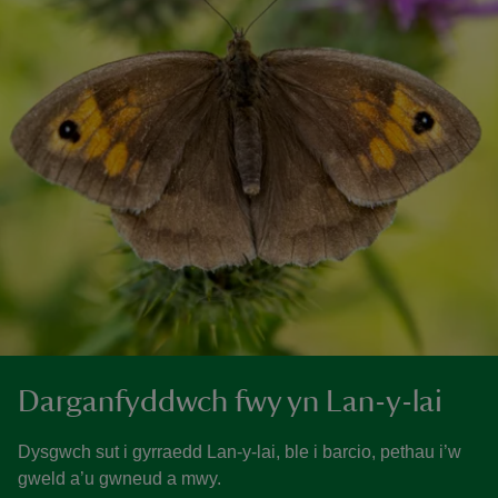
Darganfyddwch fwy yn Lan-y-lai
Dysgwch sut i gyrraedd Lan-y-lai, ble i barcio, pethau i’w
gweld a’u gwneud a mwy.