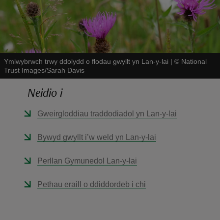
Ymlwybrwch trwy ddolydd o flodau gwyllt yn Lan-y-lai
|
©
National
Trust Images/Sarah Davis
reas
-Z
Neidio i
Gweirgloddiau traddodiadol yn Lan-y-lai
hings
o do
Bywyd gwyllt i’w weld yn Lan-y-lai
ace
Perllan Gymunedol Lan-y-lai
ypes
Pethau eraill o ddiddordeb i chi