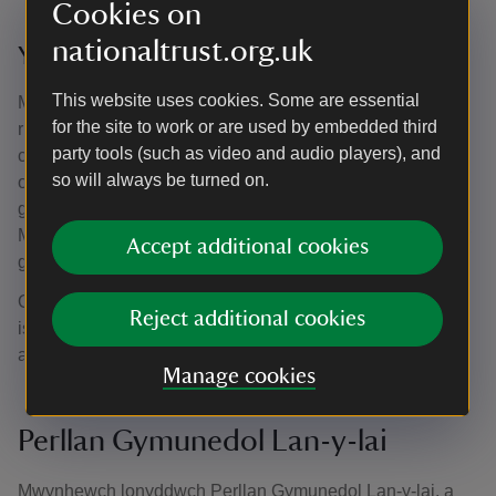
Cookies on
nationaltrust.org.uk
Y dderwen hynafol
This website uses cookies. Some are essential
Mae coeden hynod yn hen iawn o gymharu ag eraill o’r un
for the site to work or are used by embedded third
rhywogaeth, ond nid oes diffiniad pendant i’r term. Ystyrir
party tools (such as video and audio players), and
coed derw’n goed hynod pan maen nhw’n 500 neu 600
so will always be turned on.
oed, fel y rhai yn Lan-y-lai, ond ystyrir y ffawydden yn
goeden hynod a hithau’n ddim o beth – dim ond 300 oed!
Mae hyn gan fod gwahanol rywogaethau o goed yn tyfu ar
Accept additional cookies
gyflymderau gwahanol.
Os ydych chi’n teimlo’n anturus, dringwch i’r canghennau
Reject additional cookies
isaf i gael golwg graffach ac i werthfawrogi’r amgylchedd
arbennig sy’n cael ei greu gan y cewri hyn.
Manage cookies
Perllan Gymunedol Lan-y-lai
Mwynhewch lonyddwch Perllan Gymunedol Lan-y-lai, a