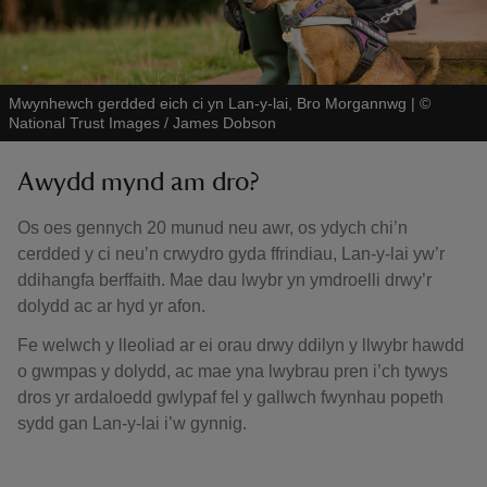
Mwynhewch gerdded eich ci yn Lan-y-lai, Bro Morgannwg
|
©
National Trust Images / James Dobson
Awydd mynd am dro?
Os oes gennych 20 munud neu awr, os ydych chi’n
cerdded y ci neu’n crwydro gyda ffrindiau, Lan-y-lai yw’r
ddihangfa berffaith. Mae dau lwybr yn ymdroelli drwy’r
dolydd ac ar hyd yr afon.
Fe welwch y lleoliad ar ei orau drwy ddilyn y llwybr hawdd
o gwmpas y dolydd, ac mae yna lwybrau pren i’ch tywys
dros yr ardaloedd gwlypaf fel y gallwch fwynhau popeth
sydd gan Lan-y-lai i’w gynnig.