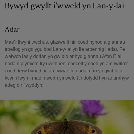
Bywyd gwyllt i’w weld yn Lan-y-lai
Adar
Mae’r llwyni trwchus, glaswellt hir, coed hynod a glannau
troellog yn golygu bod Lan-y-lai yn lle arbennig i adar. Fe
welwch las y dorlan yn gwibio ar hyd glannau Afon Elái,
boda’n plymio’n fry uwchben, cnocell y coed yn archwilio’r
coed derw hynod ac amrywiaeth o adar cân yn gwibio o
lwyn i lwyn - mae’n werth ymweld â’r dolydd hyn ar unrhyw
adeg o’r flwyddyn.