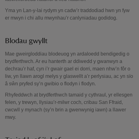
Yma yn Lan-y-lai rydym yn cadw’r traddodiad hwn yn fyw
er mwyn i chi allu mwynhau’r canlyniadau godidog.
Blodau gwyllt
Mae gweirgloddiau blodeuog yn ardaloedd bendigedig o
brydferthwch. Ar eu hanterth ar ddiwedd y gwanwyn a
dechrau’r haf, cyn i’r gwair gael ei dorri, maen nhw’n fôr o
liw, yn llawn arogl melys y glaswellt a’r perlysiau, ac yn sïo
â sŵn pryfed sy’n gwibio o flodyn i flodyn.
Rhyfeddwch at brydferthwch tamaid y cythraul, yr ellesgen
felen, y trewyn, llysiau’r-milwr coch, cribau San Ffraid,
cwcwll y mynach (sy’n brin a gwenwynig iawn) a llawer
mwy.