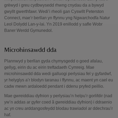
grëwyd i greu cydbwysedd rhwng cnydau da a bywyd
gwyllt gwerthfawr. Wedi’i rheoli gan Cyswllt Peterston
Connect, mae’r berllan yn ffynnu yng Ngwarchodfa Natur
Leol Dolydd Lan-y-lai. Yn 2019 enillodd y safle Wobr
Baner Werdd Gymunedol.
Microhinsawdd dda
Plannwyd y berllan gyda chymysgedd o goed afalau,
gellyg, eirin du ac eirin treftadaeth Cymreig. Mae
microhinsawdd dda wedi galluogi perlysiau fel y gyfardwf,
yr helyglys a’r blodyn taranau i ffynnu, ac maent yn cael eu
cadw mewn ardaloedd pendant i ddenu pryfed peillio.
Mae gwreiddiau dyfnion y perlysiau’n helpu’r gorlifdir (nad
yw’n addas ar gyfer coed â gwreiddiau dyfnion) i ddraenio
ac yn creu arddangosfeydd blodau trawiadol ar ddechrau’r
haf.