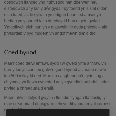
gosodwch flanced yng nghysgod hen dderwen neu
eisteddwch ar y lan y dŵr gyda’r dyfroedd yn sisial o dan
eich traed, ac fe sylwch yn ddigon buan fod amser yn
hedfan yn y gornel fach ddedwydd hon o gefn gwlad.
Ymgollwch eich hun yn y glaswellt hir gyda phicnic – aiff
prysurdeb y byd modern yn angof mewn dim o dro.
Coed hynod
Mae’r coed derw enfawr, sydd i’w gweld yma a thraw yn
Lan-y-lai, yn cael eu galw’n goed hynod ac maen nhw’n
tua 500 mlwydd oed. Mae eu canghennau’n geinciog a
chlymog, yn llawn cymeriad ac yn gynefin hanfodol i adar,
pryfed a chreaduriaid eraill.
Maen nhw’n llefydd gwych i ffeindio ffyngau ffantastig, y
mae creaduriaid di-asgwrn-cefn yn dibynnu arnynt i oroesi
(ynghyd â chen a phren marw).