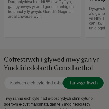
Darganfyddwch erddi 55 erw Dyffryn,
gan gynnwys yr ardd goed, planhigion
Dysgwch am
trofannol y tŷ gwydr, Gerddi’r Gegin a’r
a’u gwneud 
ardal chwarae wyllt.
yn Nhŷ Tred
canllaw i s
un diogel a
Cofrestrwch i glywed mwy gan yr
Ymddiriedolaeth Genedlaethol
Tanysgrifiwch
Trwy rannu eich cyfeiriad e-bost rydych chi’n cytuno i
dderbyn e-byst marchnata gan yr Ymddiriedolaeth