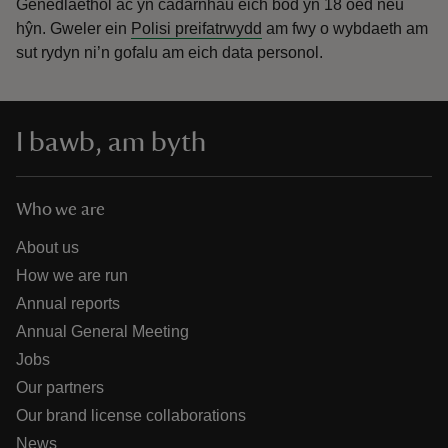
Genedlaethol ac yn cadarnhau eich bod yn 18 oed neu
hŷn.
Gweler ein
Polisi preifatrwydd
am fwy o wybdaeth am
sut rydyn ni’n gofalu am eich data personol.
I bawb, am byth
Who we are
About us
How we are run
Annual reports
Annual General Meeting
Jobs
Our partners
Our brand license collaborations
News