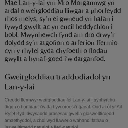
Mae Lan-y-lai ym Mro Morgannwg yn
ardal o weirgloddiau lliwgar a phorfeydd
rhos melys, sy’n ei gwneud yn hafan i
fywyd gwyllt ac yn encil heddychlon i
bobl. Mwynhewch fynd am dro drwy’r
dolydd sy’n atgofion o arferion ffermio
cyn y rhyfel gyda chyfoeth o flodau
gwyllt a hynaf-goed i’w darganfod.
Gweirgloddiau traddodiadol yn
Lan-y-lai
Creodd ffermwyr weirgloddiau fel Lan-y-lai i gynhyrchu
digon o borthiant i’w da byw oroesi’r gaeaf. Ond ar ôl yr Ail
Ryfel Byd, dwysaodd prosesau gwella glaswelltiroedd
amaethyddol, a chollwyd llawer o wahanol fathau o
laswelltiroedd naturiol a lled-naturiol.