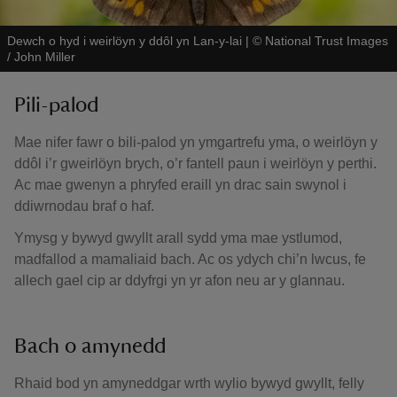
Dewch o hyd i weirlöyn y ddôl yn Lan-y-lai
|
©
National Trust Images
/ John Miller
Pili-palod
Mae nifer fawr o bili-palod yn ymgartrefu yma, o weirlöyn y
ddôl i’r gweirlöyn brych, o’r fantell paun i weirlöyn y perthi.
Ac mae gwenyn a phryfed eraill yn drac sain swynol i
ddiwrnodau braf o haf.
Ymysg y bywyd gwyllt arall sydd yma mae ystlumod,
madfallod a mamaliaid bach. Ac os ydych chi’n lwcus, fe
allech gael cip ar ddyfrgi yn yr afon neu ar y glannau.
Bach o amynedd
Rhaid bod yn amyneddgar wrth wylio bywyd gwyllt, felly