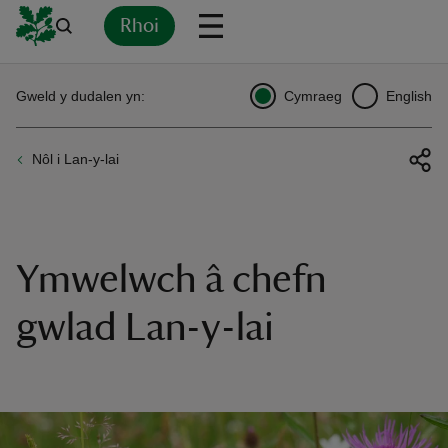
Rhoi
Yn
Back
Back
Back
Yn
Yn
Yn
Yn
Yn
Yn
Gweld y dudalen yn:
Cymraeg
English
l
l
l
l
l
l
l
ver
Nôl i Lan-y-lai
n
Ymwelwch â chefn
rship
gwlad Lan-y-lai
rt
ays