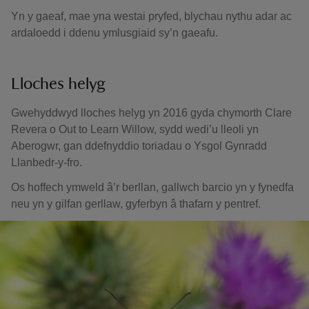
Yn y gaeaf, mae yna westai pryfed, blychau nythu adar ac
ardaloedd i ddenu ymlusgiaid sy’n gaeafu.
Lloches helyg
Gwehyddwyd lloches helyg yn 2016 gyda chymorth Clare
Revera o Out to Learn Willow, sydd wedi’u lleoli yn
Aberogwr, gan ddefnyddio toriadau o Ysgol Gynradd
Llanbedr-y-fro.
Os hoffech ymweld â’r berllan, gallwch barcio yn y fynedfa
neu yn y gilfan gerllaw, gyferbyn â thafarn y pentref.