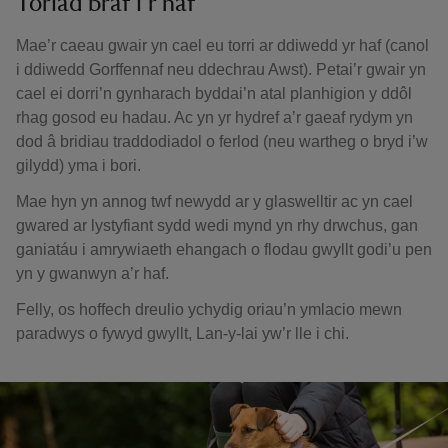
Toriad braf i’r haf
Mae’r caeau gwair yn cael eu torri ar ddiwedd yr haf (canol
i ddiwedd Gorffennaf neu ddechrau Awst). Petai’r gwair yn
cael ei dorri’n gynharach byddai’n atal planhigion y ddôl
rhag gosod eu hadau. Ac yn yr hydref a’r gaeaf rydym yn
dod â bridiau traddodiadol o ferlod (neu wartheg o bryd i’w
gilydd) yma i bori.
Mae hyn yn annog twf newydd ar y glaswelltir ac yn cael
gwared ar lystyfiant sydd wedi mynd yn rhy drwchus, gan
ganiatáu i amrywiaeth ehangach o flodau gwyllt godi’u pen
yn y gwanwyn a’r haf.
Felly, os hoffech dreulio ychydig oriau’n ymlacio mewn
paradwys o fywyd gwyllt, Lan-y-lai yw’r lle i chi.