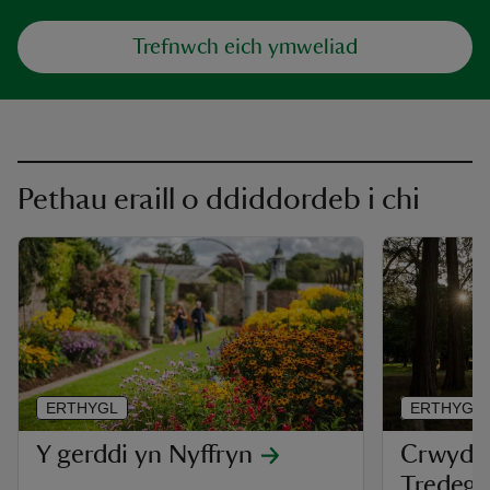
Trefnwch eich ymweliad
Pethau eraill o ddiddordeb i chi
ERTHYGL
ERTHYGL
Y gerddi yn Nyffryn
Crwydrw
Tredega