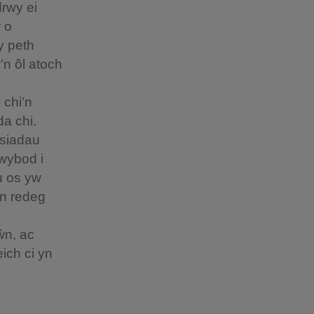
drwy ei
 o
y peth
’n ôl atoch
 chi’n
da chi.
ysiadau
gwybod i
u os yw
ŵn redeg
ŵn, ac
ich ci yn