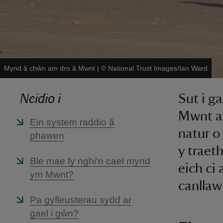
Mynd â chŵn am dro â Mwnt
|
©
National Trust Images/Ian Ward
Neidio i
Sut i g
Mwnt a
Ein system raddio â
natur o 
phawen
y traet
Ble mae fy nghi'n cael mynd
eich ci 
ym Mwnt?
canllaw
Pa gyfleusterau sydd ar
gael i gŵn?