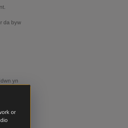
nt.
'r da byw
yddwn yn
bodol
work or
udio