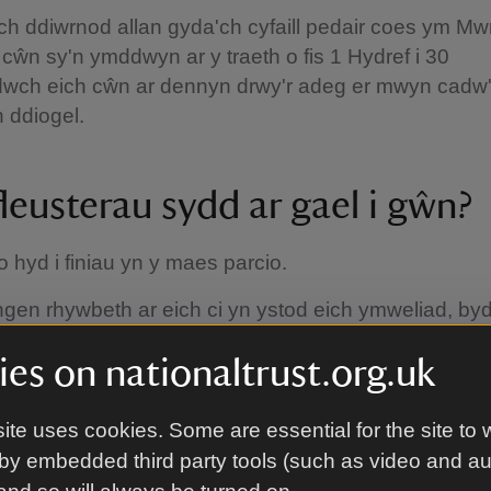
 ddiwrnod allan gyda'ch cyfaill pedair coes ym Mw
cŵn sy'n ymddwyn ar y traeth o fis 1 Hydref i 30
adwch eich cŵn ar dennyn drwy'r adeg er mwyn cadw
 ddiogel.
leusterau sydd ar gael i gŵn?
 o hyd i finiau yn y maes parcio.
gen rhywbeth ar eich ci yn ystod eich ymweliad, b
pu lle fo'n bosib.
es on nationaltrust.org.uk
sydd angen i mi fod yn ymwy
ite uses cookies. Some are essential for the site to 
by embedded third party tools (such as video and a
o?