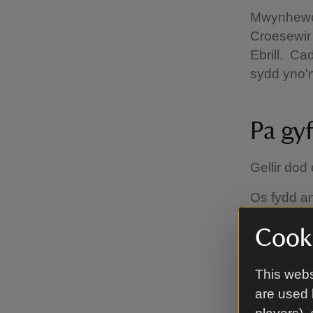
Mwynhewch
Croesewir 
Ebrill. C
sydd yno'n
Pa gyf
Gellir dod
Os fydd an
falch o hel
Cooki
Beth 
This webs
are used 
ohon