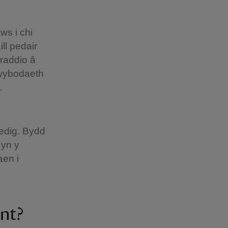
ws i chi
ll pedair
raddio â
 wybodaeth
.
edig. Bydd
 yn y
aen i
nt?