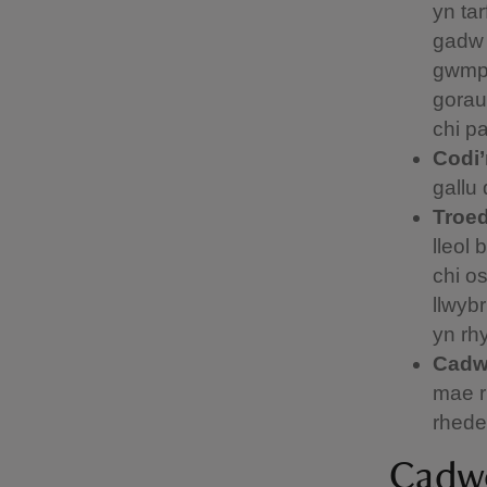
yn tar
gadw 
gwmpa
gorau
chi p
Codi’
gallu 
Troed
lleol
chi o
llwyb
yn rh
Cadw’
mae r
rhedeg
Cadwc