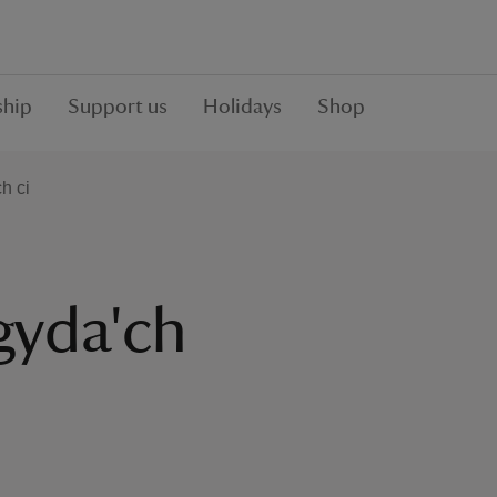
hip
Support us
Holidays
Shop
h ci
gyda'ch