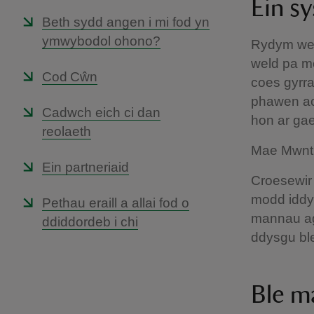
Ein s
Beth sydd angen i mi fod yn
ymwybodol ohono?
Rydym wed
weld pa mo
Cod Cŵn
coes gyrr
phawen ac 
Cadwch eich ci dan
hon ar gae
reolaeth
Mae Mwnt 
Ein partneriaid
Croesewir
modd iddy
Pethau eraill a allai fod o
mannau ago
ddiddordeb i chi
ddysgu ble
Ble m