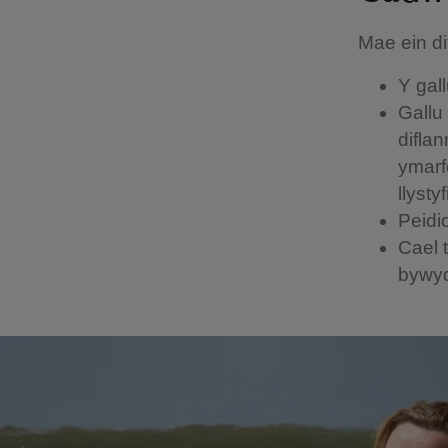
Mae ein dif
Y gall
Gallu
diflan
ymarf
llysty
Peidi
Cael 
bywyd