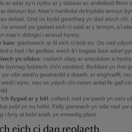
fu ar adar sy’n nythu ar y ddaear ac anifeiliaid fferm 
ar dennyn byr. Mae’n hanfodol defnyddio tennyn byr
s defaid. Ond os bydd gwartheg yn dod atoch chi, 
 i’w wneud yw gadael eich ci oddi ar y tennyn, a’i alw
an mae’n ddiogel i wneud hynny.
r baw
: glanhewch ar ôl eich ci bob tro. Os nad ydych
dod o hyd i fin gerllaw, ewch â’r bagiau baw adref gy
iwch yn ofalus
: cadwch olwg ar arwyddion a hysb
 ble bynnag fyddwch chi’n cerdded. Byddant yn rhoi 
s yw cŵn wedi’u gwahardd o draeth, er enghraifft, ne
r wedi’i wyro, neu os ydych chi mewn ardal lle gall c
ydd.
ch llygad ar y bêl
: cofiwch nad yw pawb yn caru c
hai pobl yn eu hofni. Felly gwnewch yn siŵr nad yw e
 i fyny at bobl eraill, yn enwedig plant.
h eich ci dan reolaeth