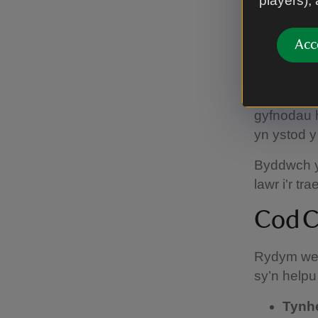
players),
Mae gan Mw
Acc
garedig i
cadw'r anif
Cynghorir 
gyfnodau h
yn ystod 
Byddwch yn
lawr i'r tr
Cod 
Rydym wedi
sy’n helpu
Tynh