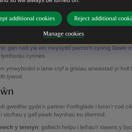
 and so will always be turned on.
nt dda byw yn pori drwy gydol y tymor, felly gofy
ept additional cookies
Reject additional cooki
 ymwelwyr gadw eu cŵn ar dennyn byr bob amser er
eiliaid yn ddiogel.
Manage cookies
hefyd ichi beidio â gadael eich anifail anwes yn y ca
ir, gan nad yw ein meysydd parcio'n cynnig llawer 
y tymhorau cynnes.
 ymwybodol o lanw cryf a grisiau anwastad yr holl f
aeth tywod.
Cŵn
 gweithio gyda’n partner Forthglade i lunio’r cod c
 i sicrhau y gall pawb fwynhau eu diwrnod:
ewch y tennyn
: gallwch helpu i leihau’r siawns y by