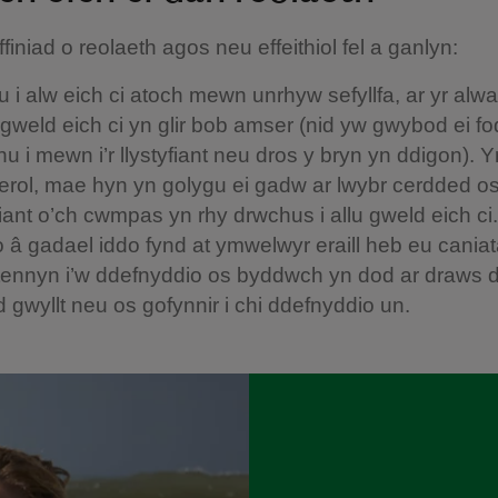
finiad o reolaeth agos neu effeithiol fel a ganlyn:
u i alw eich ci atoch mewn unrhyw sefyllfa, ar yr alwa
 gweld eich ci yn glir bob amser (nid yw gwybod ei f
nu i mewn i’r llystyfiant neu dros y bryn yn ddigon). Y
erol, mae hyn yn golygu ei gadw ar lwybr cerdded os
fiant o’ch cwmpas yn rhy drwchus i allu gweld eich ci.
o â gadael iddo fynd at ymwelwyr eraill heb eu caniat
tennyn i’w ddefnyddio os byddwch yn dod ar draws 
 gwyllt neu os gofynnir i chi ddefnyddio un.