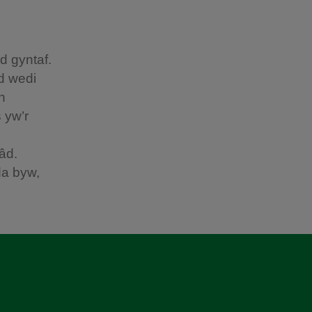
d gyntaf.
od wedi
n
 yw’r
âd.
da byw,