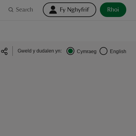
Search
Fy Nghyfrif
Rhoi
Gweld y dudalen yn:
Cymraeg
English