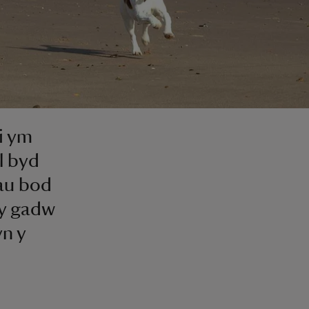
ci ym
l byd
hau bod
wy gadw
yn y