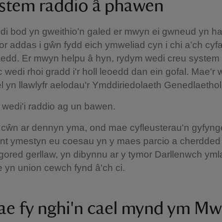
ystem raddio â phawen
i bod yn gweithio'n galed er mwyn ei gwneud yn ha
r addas i gŵn fydd eich ymweliad cyn i chi a'ch cyfai
aedd. Er mwyn helpu â hyn, rydym wedi creu system 
wedi rhoi gradd i'r holl leoedd dan ein gofal. Mae'r
l yn llawlyfr aelodau'r Ymddiriedolaeth Genedlaethol
wedi'i raddio ag un bawen.
 cŵn ar dennyn yma, ond mae cyfleusterau'n gyfyng
nt ymestyn eu coesau yn y maes parcio a cherdded
red gerllaw, yn dibynnu ar y tymor Darllenwch yml
 yn union cewch fynd â'ch ci.
ae fy nghi'n cael mynd ym Mw