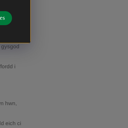
nnwn yn
es
 mwyn
r am
o gysgod
fordd i
ŵn hwn,
dd eich ci