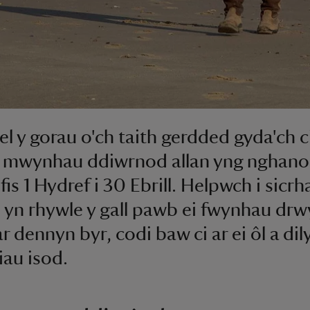
ael y gorau o'ch taith gerdded gyda'ch 
 mwynhau ddiwrnod allan yng nghano
fis 1 Hydref i 30 Ebrill. Helpwch i sicr
h yn rhywle y gall pawb ei fwynhau dr
ar dennyn byr, codi baw ci ar ei ôl a dil
iau isod.