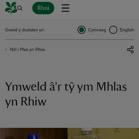
Rhoi
Yn
Back
Back
Back
Yn
Yn
Yn
Yn
Yn
Yn
Gweld y dudalen yn:
Cymraeg
English
l
l
l
l
l
l
l
ver
Nôl i Plas yn Rhiw
n
Ymweld â'r tŷ ym Mhlas
rship
yn Rhiw
rt
ays