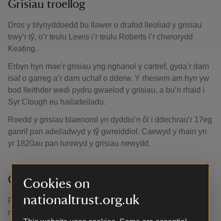
Grisiau troellog
Dros y blynyddoedd bu llawer o drafod lleoliad y grisiau
trwy’r tŷ, o’r teulu Lewis i’r teulu Roberts i’r chwiorydd
Keating.
Erbyn hyn mae’r grisiau yng nghanol y cartref, gyda’r darn
isaf o garreg a’r darn uchaf o dderw. Y rheswm am hyn yw
bod lleithder wedi pydru gwaelod y grisiau, a bu’n rhaid i
Syr Clough eu hailadeiladu.
Roedd y grisiau blaenorol yn dyddio’n ôl i ddechrau’r 17eg
ganrif pan adeiladwyd y tŷ gwreiddiol. Caewyd y rhain yn
yr 1820au pan luniwyd y grisiau newydd.
Cwpwrdd meddyginiaethau
Cookies on
nationaltrust.org.uk
Roedd gan y chwiorydd Keating gwpwrdd
meddyginiaethau gyda stoc dda iawn oedd yn cynnwys