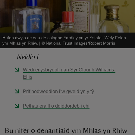
Hufen dwylo ac eau de cologne Yardley yn yr Ystafell Wely Felen
ym Mhlas yn Rhiw.
|
©
National Trust Images/Robert Morris
reas
-Z
Neidio i
Wedi ei ysbrydoli gan Syr Clough Williams-
hings
Ellis
o do
Prif nodweddion i’w gweld yn y tŷ
ace
ypes
Pethau eraill o ddiddordeb i chi
Bu nifer o denantiaid ym Mhlas yn Rhiw