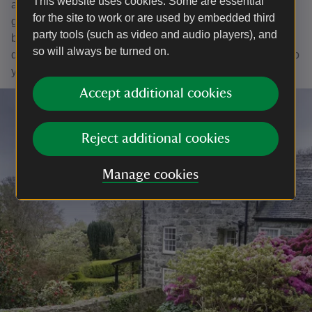
This website uses cookies. Some are essential
amrywiaeth o dabledi, eli a diferion i drin yr amrywiaeth o
for the site to work or are used by embedded third
gyflyrau yr oeddent yn dioddef ohonynt ar hyd y
party tools (such as video and audio players), and
blynyddoedd. Roedd hefyd yn cynnwys cynheswr bwyd o
so will always be turned on.
ddechrau’r 1900au, y gallai Honora fod wedi ei ddefnyddio
yn ystod ei gyrfa yn nyrs.
Accept additional cookies
Reject additional cookies
Manage cookies