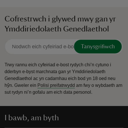
Cofrestrwch i glywed mwy gan yr
Ymddiriedolaeth Genedlaethol
Tanysgrifiwch
Trwy rannu eich cyfeiriad e-bost rydych chi’n cytuno i
dderbyn e-byst marchnata gan yr Ymddiriedolaeth
Genedlaethol ac yn cadarnhau eich bod yn 18 oed neu
hŷn.
Gweler ein
Polisi preifatrwydd
am fwy o wybdaeth am
sut rydyn ni’n gofalu am eich data personol.
I bawb, am byth