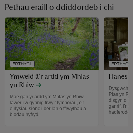
Pethau eraill o ddiddordeb i chi
ERTHYGL
ERTHYGL
Ymweld â’r ardd ym Mhlas
Hanes P
yn Rhiw
Dysgwch ra
Plas yn Rhi
Mae gan yr ardd ym Mhlas yn Rhiw
disgyn o F
lawer i'w gynnig trwy'r tymhorau, o'r
ganrif, i'r 
eirlysiau sionc i berllan o ffrwythau a
hadferodd 
blodau hyfryd.