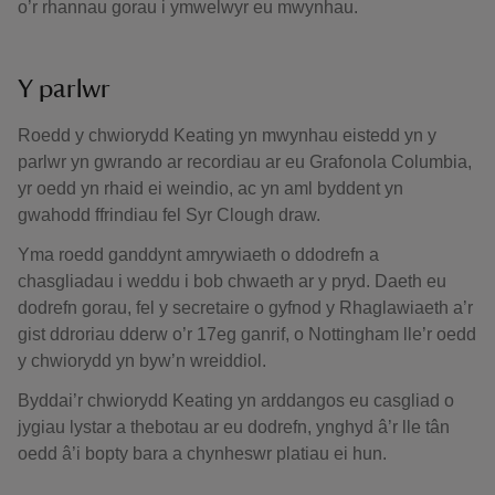
o’r rhannau gorau i ymwelwyr eu mwynhau.
Y parlwr
Roedd y chwiorydd Keating yn mwynhau eistedd yn y
parlwr yn gwrando ar recordiau ar eu Grafonola Columbia,
yr oedd yn rhaid ei weindio, ac yn aml byddent yn
gwahodd ffrindiau fel Syr Clough draw.
Yma roedd ganddynt amrywiaeth o ddodrefn a
chasgliadau i weddu i bob chwaeth ar y pryd. Daeth eu
dodrefn gorau, fel y secretaire o gyfnod y Rhaglawiaeth a’r
gist ddroriau dderw o’r 17eg ganrif, o Nottingham lle’r oedd
y chwiorydd yn byw’n wreiddiol.
Byddai’r chwiorydd Keating yn arddangos eu casgliad o
jygiau lystar a thebotau ar eu dodrefn, ynghyd â’r lle tân
oedd â’i bopty bara a chynheswr platiau ei hun.