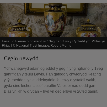
Fasau o Fienna o ddiwedd yr 19eg ganrif yn y Cyntedd ym Mhlas yn
Rhiw.
|
©
National Trust Images/Robert Morris
Cegin newydd
Ychwanegwyd adain ogleddol y gegin yng nghanol y 19eg
ganrif gan y teulu Lewis. Pan gafodd y chwiorydd Keating
y tŷ, roeddent yn ei ddefnyddio fel mwy o ystafell waith,
gyda sinc lechen a stôf baraffin Valor, er nad oedd gan
Blas yn Rhiw drydan – hyd yn oed erbyn yr 20fed ganrif.