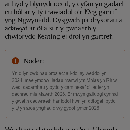
ar hyd y blynyddoedd, y cyfan yn gadael
eu hôl ar y tŷ trawiadol o’r 19eg ganrif
yng Ngwynedd. Dysgwch pa drysorau a
adawyd ar ôl a sut y gwnaeth y
chwiorydd Keating ei droi yn gartref.
Noder:
Yn dilyn cwblhau prosiect ail-doi sylweddol yn
2024, mae ymchwiliadau manwl ym Mhlas yn Rhiw
wedi cadarnhau y bydd y cam nesaf o'i adfer yn
dechrau mis Mawrth 2026. Er mwyn galluogi cynnal
y gwaith cadwraeth hanfodol hwn yn ddiogel, bydd
y tŷ yn aros ynghau drwy gydol tymor 2026.
Wedi ei ysbrydoli gan Syr Clough