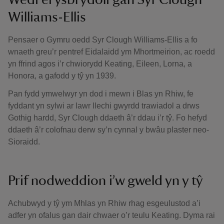
Williams-Ellis
Pensaer o Gymru oedd Syr Clough Williams-Ellis a fo
wnaeth greu’r pentref Eidalaidd ym Mhortmeirion, ac roedd
yn ffrind agos i’r chwiorydd Keating, Eileen, Lorna, a
Honora, a gafodd y tŷ yn 1939.
Pan fydd ymwelwyr yn dod i mewn i Blas yn Rhiw, fe
fyddant yn sylwi ar lawr llechi gwyrdd trawiadol a drws
Gothig hardd, Syr Clough ddaeth â’r ddau i’r tŷ. Fo hefyd
ddaeth â’r colofnau derw sy’n cynnal y bwâu plaster neo-
Sioraidd.
Prif nodweddion i’w gweld yn y tŷ
Achubwyd y tŷ ym Mhlas yn Rhiw rhag esgeulustod a’i
adfer yn ofalus gan dair chwaer o’r teulu Keating. Dyma rai