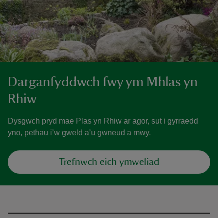
Darganfyddwch fwy ym Mhlas yn
Rhiw
Dysgwch pryd mae Plas yn Rhiw ar agor, sut i gyrraedd
yno, pethau i’w gweld a’u gwneud a mwy.
Trefnwch eich ymweliad