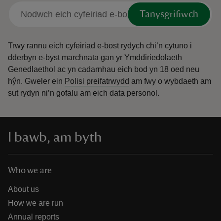
Tanysgrifiwch
Trwy rannu eich cyfeiriad e-bost rydych chi’n cytuno i
dderbyn e-byst marchnata gan yr Ymddiriedolaeth
Genedlaethol ac yn cadarnhau eich bod yn 18 oed neu
hŷn.
Gweler ein
Polisi preifatrwydd
am fwy o wybdaeth am
sut rydyn ni’n gofalu am eich data personol.
I bawb, am byth
Who we are
About us
How we are run
Annual reports