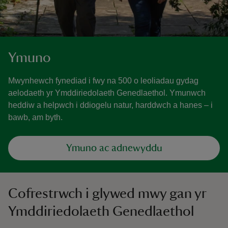
Ymuno
Mwynhewch fynediad i fwy na 500 o leoliadau gydag
aelodaeth yr Ymddiriedolaeth Genedlaethol. Ymunwch
heddiw a helpwch i ddiogelu natur, harddwch a hanes – i
bawb, am byth.
Ymuno ac adnewyddu
Cofrestrwch i glywed mwy gan yr
Ymddiriedolaeth Genedlaethol