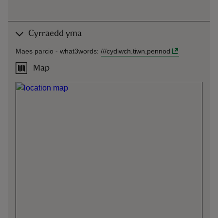
Cyrraedd yma
Maes parcio -
what3words
:
///
cydiwch.tiwn.pennod
Map