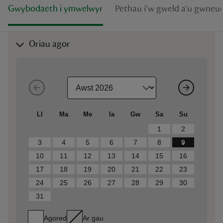
Gwybodaeth i ymwelwyr
Pethau i'w gweld a'u gwneu
Oriau agor
Ll
Ma
Me
Ia
Gw
Sa
Su
1
2
3
4
5
6
7
8
9
10
11
12
13
14
15
16
17
18
19
20
21
22
23
24
25
26
27
28
29
30
31
Agored
Ar gau