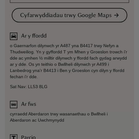
Cyfarwyddiadau trwy Google Maps
Ar y ffordd
o Gaernarfon dilynwch yr A487 yna B4417 trwy Nefyn a
Thudweiliog. Yn y gyffordd T ym Mhen y Groeslon trowch i'r
dde ac ymhen ½ milltir dilynwch y ffordd fach gydag arwydd
ar y dde. Os yn teithio o Bwllheli dilynwch yr A499 i
Lanbedrog yna'r B4413 i Ben y Groeslon cyn dilyn y ffordd
fechan i'r dde.
Sat Nav: LL53 8LG
Ar fws
cyrraedd Aberdaron trwy wasanaethau o Bwllheli i
Aberdaron ac Uwchmynydd
Parcio