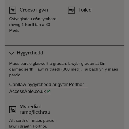
Croeso i gŵn
Toiled
Cyfyngiadau cŵn tymhorol
rhwng 1 Ebrill tan a 30
Medi.
Hygyrchedd
Maes parcio glaswellt a graean. Llwybr graean at lôn
darmac serth i lawr i’r traeth (300 metr). Tai bach yn y maes
parcio.
Canllaw hygyrchedd ar gyfer Porthor –
AccessAble.co.uk
Mynediad
ramp/llethrau
Allt serth o'r maes parcio i
lawr i draeth Porthor.