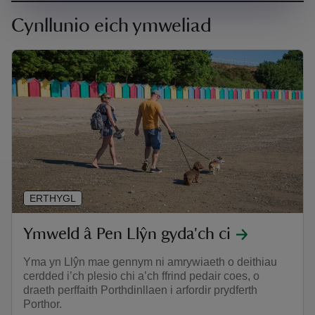
Cynllunio eich ymweliad
ERTHYGL
Ymweld â Pen Llŷn gyda'ch ci
Yma yn Llŷn mae gennym ni amrywiaeth o deithiau
cerdded i’ch plesio chi a’ch ffrind pedair coes, o
draeth perffaith Porthdinllaen i arfordir prydferth
Porthor.