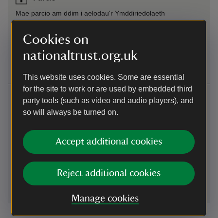
Mae parcio am ddim i aelodau'r Ymddiriedolaeth
Genedlaethol. Sylwch fod y peiriannau talu ac arddangos yn
derbyn darnau arian yn unig. Gallwch dalu ar-lein gan
Cookies on
ddefnyddio JustPark. Rydym yn argymell eich bod yn
lawrlwytho'r ap cyn eich ymweliad.
nationaltrust.org.uk
This website uses cookies. Some are essential
for the site to work or are used by embedded third
Cysylltwch â ni
party tools (such as video and audio players), and
so will always be turned on.
Porthor, Aberdaron, Gwynedd, LL53 8LG
01758703810
Accept additional cookies
llyn@nationaltrust.org.uk
Reject additional cookies
Manage cookies