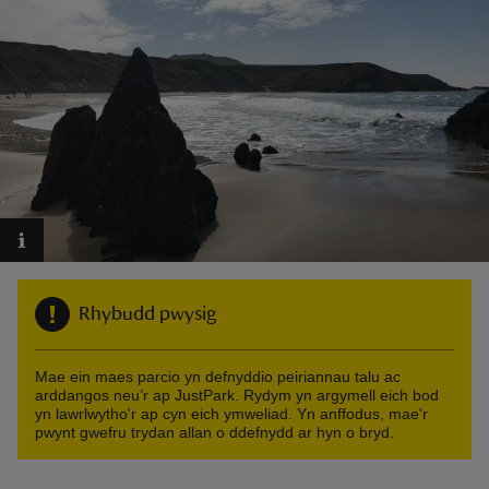
reas
-Z
hings
o do
Rhybudd pwysig
ace
ypes
Mae ein maes parcio yn defnyddio peiriannau talu ac
arddangos neu’r ap JustPark. Rydym yn argymell eich bod
yn lawrlwytho'r ap cyn eich ymweliad. Yn anffodus, mae'r
pwynt gwefru trydan allan o ddefnydd ar hyn o bryd.