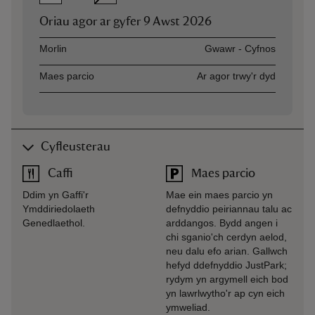
Oriau agor ar gyfer
9 Awst 2026
Asset
Opening time
Morlin
Gwawr - Cyfnos
Maes parcio
Ar agor trwy'r dyd
Cyfleusterau
Caffi
Maes parcio
Ddim yn Gaffi'r
Mae ein maes parcio yn
Ymddiriedolaeth
defnyddio peiriannau talu ac
Genedlaethol.
arddangos. Bydd angen i
chi sganio'ch cerdyn aelod,
neu dalu efo arian. Gallwch
hefyd ddefnyddio JustPark;
rydym yn argymell eich bod
yn lawrlwytho'r ap cyn eich
ymweliad.