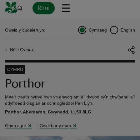
Rhoi
Yn
Back
Back
Back
Yn
Yn
Yn
Yn
Yn
Yn
Gweld y dudalen yn:
Cymraeg
English
l
l
l
l
l
l
l
ver
Nôl i Cymru
n
CYMRU
Porthor
rship
Mae’r traeth hyfryd hwn yn enwog am ei ‘dywod sy'n chwibanu’ a’i
ddyfroedd disglair ar ochr ogleddol Pen Llŷn.
Porthor, Aberdaron, Gwynedd, LL53 8LG
rt
Oriau agor
Gweld ar y map
ays