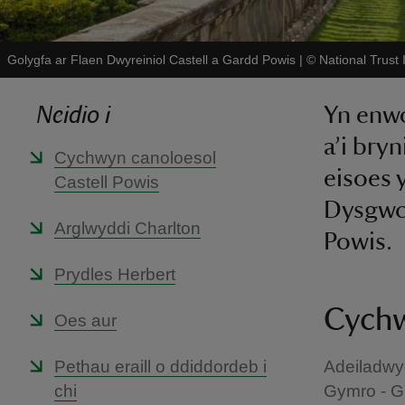
Golygfa ar Flaen Dwyreiniol Castell a Gardd Powis
|
©
National Trus
Neidio i
Yn enwo
a’i bry
Cychwyn canoloesol
eisoes 
Castell Powis
Dysgwch
Arglwyddi Charlton
Powis.
Prydles Herbert
Cychw
Oes aur
Pethau eraill o ddiddordeb i
Adeiladwy
chi
Gymro - G