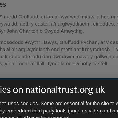
es
 roedd Gruffudd, ei fab a’i ŵyr wedi marw, a heb u
rywaidd, aeth y castell a’r arglwyddiaeth i etifeddes,
Syr John Charlton o Swydd Amwythig.
mosododd ewythr Hawys, Gruffudd Fychan, ar y cas
hawlio’r arglwyddiaeth ond methiant fu’r ymdrech. T
 difrod ac adeiladu dau dŵr drwm mawr, y gallwch e
 y naill ochr a’r llall i fynedfa orllewinol y castell.
es on nationaltrust.org.uk
ite uses cookies. Some are essential for the site to 
by embedded third party tools (such as video and a