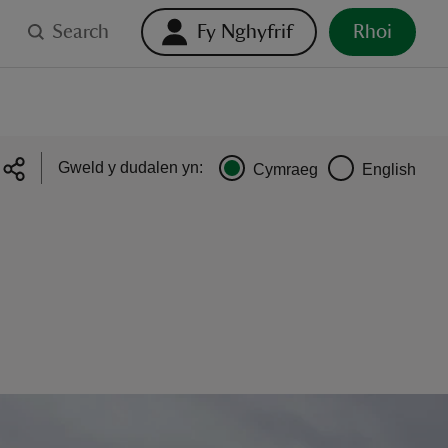
Search
Fy Nghyfrif
Rhoi
Gweld y dudalen yn:
Cymraeg
English