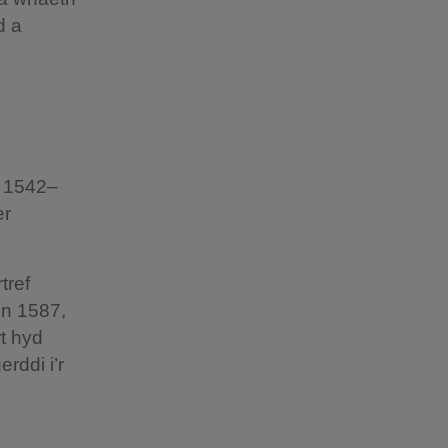
d a
a 1542–
er
tref
 Yn 1587,
rt hyd
rddi i’r