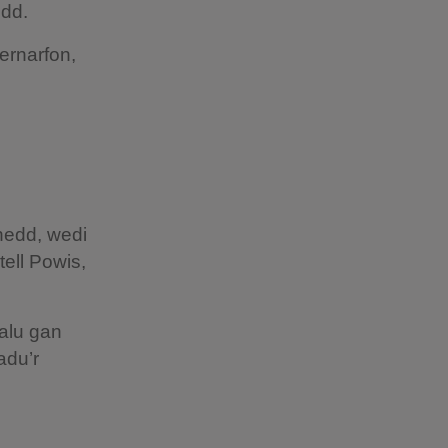
nedd.
ernarfon,
nedd, wedi
ell Powis,
alu gan
adu’r