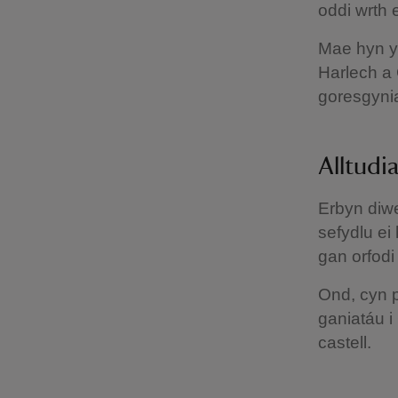
oddi wrth
Mae hyn yn
Harlech a
goresgyni
Alltudi
Erbyn diw
sefydlu ei
gan orfodi
Ond, cyn 
ganiatáu i
castell.