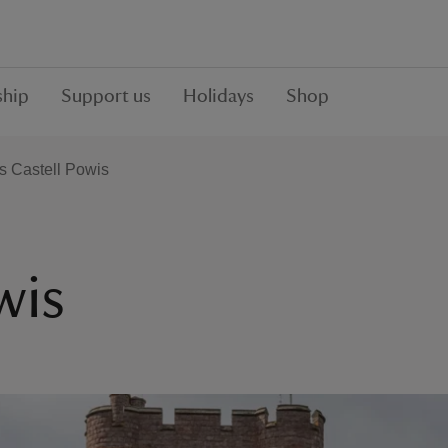
hip
Support us
Holidays
Shop
 Castell Powis
wis