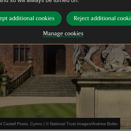
 and so will always be turned on.
ept additional cookies
Reject additional cooki
Manage cookies
ol Castell Powis, Cymru
|
©
National Trust Images/Andrew Butler