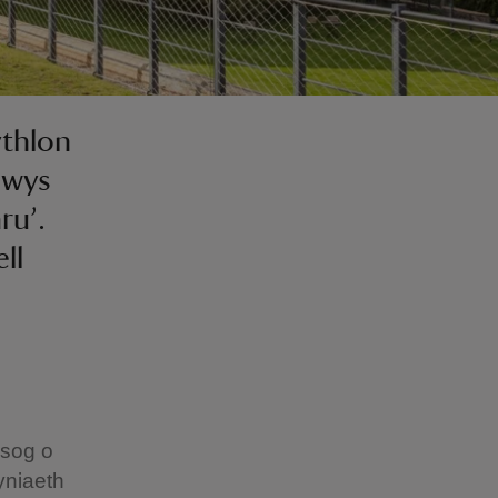
ythlon
Powys
ru’.
ll
ysog o
yniaeth