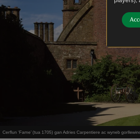
players),
Acc
Cerflun ‘Fame’ (tua 1705) gan Adries Carpentiere ac wyneb gorllewin