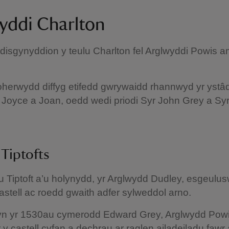
yddi Charlton
isgynyddion y teulu Charlton fel Arglwyddi Powis 
oherwydd diffyg etifedd gwrywaidd rhannwyd yr ystâ
 Joyce a Joan, oedd wedi priodi Syr John Grey a Sy
 Tiptofts
u Tiptoft a’u holynydd, yr Arglwydd Dudley, esgeul
castell ac roedd gwaith adfer sylweddol arno.
 yn yr 1530au cymerodd Edward Grey, Arglwydd Powi
r y castell cyfan a dechrau ar raglen ailadeiladu faw