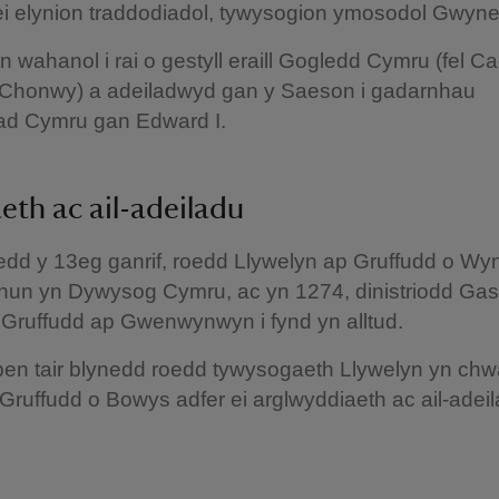
 ei elynion traddodiadol, tywysogion ymosodol Gwy
 wahanol i rai o gestyll eraill Gogledd Cymru (fel Ca
 Chonwy) a adeiladwyd gan y Saeson i gadarnhau
ad Cymru gan Edward I.
aeth ac ail-adeiladu
edd y 13eg ganrif, roedd Llywelyn ap Gruffudd o Wy
 hun yn Dywysog Cymru, ac yn 1274, dinistriodd Gast
 Gruffudd ap Gwenwynwyn i fynd yn alltud.
pen tair blynedd roedd tywysogaeth Llywelyn yn chw
 Gruffudd o Bowys adfer ei arglwyddiaeth ac ail-adeil