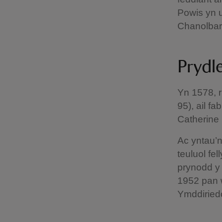
Powis yn 
Chanolbar
Prydl
Yn 1578, 
95), ail f
Catherine 
Ac yntau’n
teuluol fel
prynodd y 
1952 pan w
Ymddiried