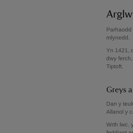
Arglw
Parhaodd d
mlynedd.
Yn 1421, 
dwy ferch,
Tiptoft.
Greys a
Dan y teul
Allanol y 
Wrth lwc,
feddiant a