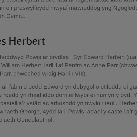
un o’r preswylfeydd mwyaf mawreddog yng Ngogled
th Cymru.
es Herbert
rhoddwyd Powis ar brydles i Syr Edward Herbert (tu
ab William Herbert, Iarll 1af Penfro ac Anne Parr (chwa
Parr, chweched wraig Harri’r VIII).
 ail fab nid oedd Edward yn debygol o etifeddu ei gar
ly roedd yn rhaid iddo dorri ei lwybr ei hun yn y byd.
castell a’r ystâd ac arhosodd yn nwylo’r teulu Herbe
naeth George, 4ydd Iarll Powis, adael y castell a’r ge
olaeth Genedlaethol.