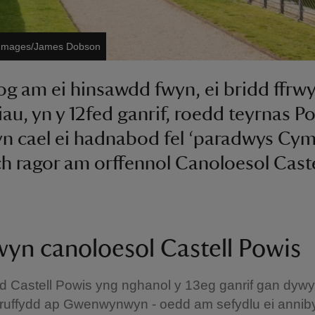
t Images/James Dobson
g am ei hinsawdd fwyn, ei bridd ffrw
niau, yn y 12fed ganrif, roedd teyrnas 
yn cael ei hadnabod fel ‘paradwys Cym
 ragor am orffennol Canoloesol Caste
yn canoloesol Castell Powis
d Castell Powis yng nghanol y 13eg ganrif gan dyw
ruffydd ap Gwenwynwyn - oedd am sefydlu ei annib