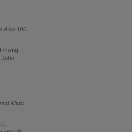
am dros 100
d rhwng
r John
uswyd Ward
s,
r a wnaeth