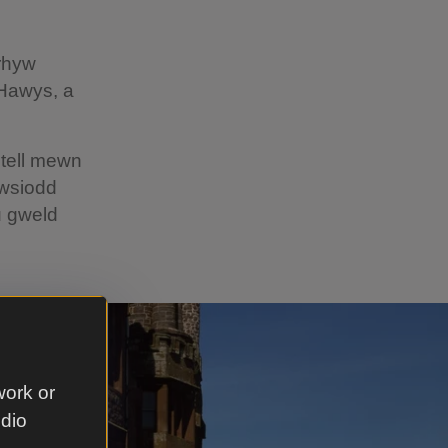
nrhyw
 Hawys, a
tell mewn
rwsiodd
u gweld
work or
udio