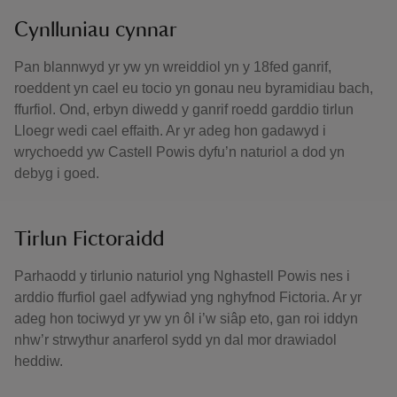
Cynlluniau cynnar
Pan blannwyd yr yw yn wreiddiol yn y 18fed ganrif,
roeddent yn cael eu tocio yn gonau neu byramidiau bach,
ffurfiol. Ond, erbyn diwedd y ganrif roedd garddio tirlun
Lloegr wedi cael effaith. Ar yr adeg hon gadawyd i
wrychoedd yw Castell Powis dyfu’n naturiol a dod yn
debyg i goed.
Tirlun Fictoraidd
Parhaodd y tirlunio naturiol yng Nghastell Powis nes i
arddio ffurfiol gael adfywiad yng nghyfnod Fictoria. Ar yr
adeg hon tociwyd yr yw yn ôl i’w siâp eto, gan roi iddyn
nhw’r strwythur anarferol sydd yn dal mor drawiadol
heddiw.