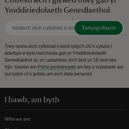
Cofrestrwch i glywed mwy gan yr
Ymddiriedolaeth Genedlaethol
Tanysgrifiwch
Trwy rannu eich cyfeiriad e-bost rydych chi’n cytuno i
dderbyn e-byst marchnata gan yr Ymddiriedolaeth
Genedlaethol ac yn cadarnhau eich bod yn 18 oed neu
hŷn.
Gweler ein
Polisi preifatrwydd
am fwy o wybdaeth am
sut rydyn ni’n gofalu am eich data personol.
I bawb, am byth
Who we are