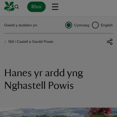
Rhoi
Yn
Back
Back
Back
Yn
Yn
Yn
Yn
Yn
Yn
Gweld y dudalen yn:
Cymraeg
English
l
l
l
l
l
l
l
ver
Nôl i Castell a Gardd Powis
n
Hanes yr ardd yng
rship
Nghastell Powis
rt
ays