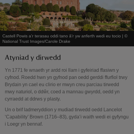
Castell Powis a’r terasau oddi tano â’r yw anferth wedi eu tocio
|
©
National Trust Images/Carole Drake
Atyniad y dirwedd
Yn 1771 fe wnaeth yr ardd roi llam i gyfeiriad ffasiwn y
cyfnod. Roedd hwn yn gyfnod pan oedd gerddi ffurfiol trwy
Brydain yn cael eu clirio er mwyn creu parciau tirwedd
mwy naturiol, o ddŵr, coed a mannau gwyrdd, oedd yn
cyrraedd at ddrws y plasty.
Un o brif ladmeryddion y mudiad tirwedd oedd Lancelot
‘Capability’ Brown (1716–83), gyda’i waith wedi ei gyfyngu
i Loegr yn bennaf.