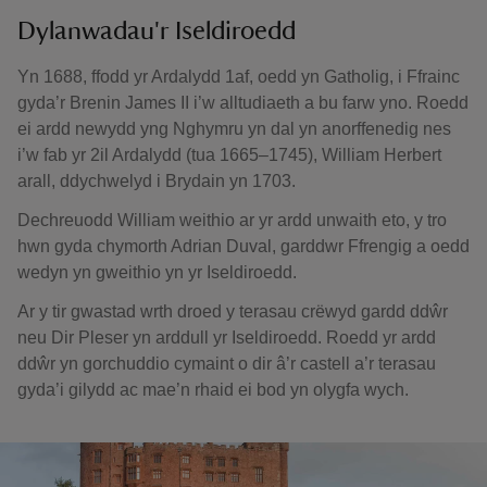
Dylanwadau'r Iseldiroedd
Yn 1688, ffodd yr Ardalydd 1af, oedd yn Gatholig, i Ffrainc
gyda’r Brenin James II i’w alltudiaeth a bu farw yno. Roedd
ei ardd newydd yng Nghymru yn dal yn anorffenedig nes
i’w fab yr 2il Ardalydd (tua 1665–1745), William Herbert
arall, ddychwelyd i Brydain yn 1703.
Dechreuodd William weithio ar yr ardd unwaith eto, y tro
hwn gyda chymorth Adrian Duval, garddwr Ffrengig a oedd
wedyn yn gweithio yn yr Iseldiroedd.
Ar y tir gwastad wrth droed y terasau crëwyd gardd ddŵr
neu Dir Pleser yn arddull yr Iseldiroedd. Roedd yr ardd
ddŵr yn gorchuddio cymaint o dir â’r castell a’r terasau
gyda’i gilydd ac mae’n rhaid ei bod yn olygfa wych.