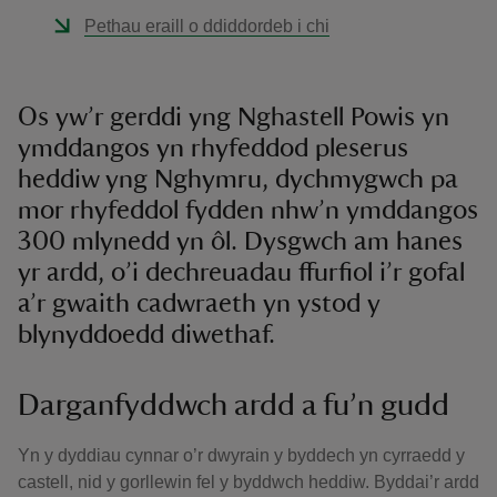
Pethau eraill o ddiddordeb i chi
Os yw’r gerddi yng Nghastell Powis yn
ymddangos yn rhyfeddod pleserus
heddiw yng Nghymru, dychmygwch pa
mor rhyfeddol fydden nhw’n ymddangos
300 mlynedd yn ôl. Dysgwch am hanes
yr ardd, o’i dechreuadau ffurfiol i’r gofal
a’r gwaith cadwraeth yn ystod y
blynyddoedd diwethaf.
Darganfyddwch ardd a fu’n gudd
Yn y dyddiau cynnar o’r dwyrain y byddech yn cyrraedd y
castell, nid y gorllewin fel y byddwch heddiw. Byddai’r ardd