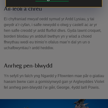
Ail-leoli a chreu
Ei chyfraniad mwyaf oedd symud yr Ardd Lysiau, y tai
gwydr a’r cyfan, i safle newydd o olwg y castell ac ar yr
hen safle creodd yr ardd ffurfiol dlws. Gyda lawnt croquet,
borderi blodau yn arddull bwthyn yn y wlad a choed
ffrwythau wedi eu trimio’n ofalus mae’n dal yn un o
uchafbwyntiau’r ardd heddiw.
Anrheg pen-blwydd
Yn sefyll yn falch yng Ngardd y Ffownten mae pâr o giatiau
haearn bwrw cain a gomisiynwyd gan yr Arglwyddes Violet
fel anrheg pen-blwydd i’w gŵr, George, 4ydd Iarll Powis.