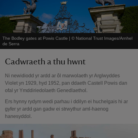
The Bodley gates at Powis Castle
|
©
National Trust Images/Arnhel
de Serra
Cadwraeth a thu hwnt
Ni newidiodd yr ardd ar ôl marwolaeth yr Arglwyddes
Violet yn 1929, hyd 1952, pan ddaeth Castell Powis dan
ofal yr Ymddiriedolaeth Genedlaethol.
Ers hynny rydym wedi parhau i ddilyn ei huchelgais hi ar
gyfer yr ardd gan gadw ei strwythur aml-haenog
hanesyddol.