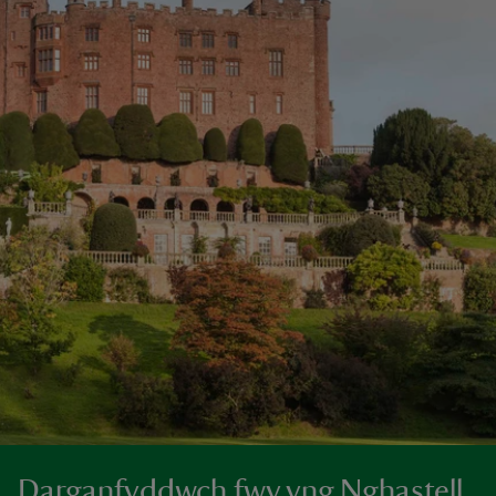
Darganfyddwch fwy yng Nghastell