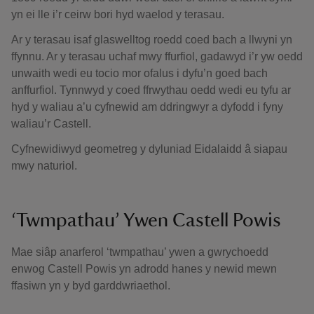
yn ei lle i’r ceirw bori hyd waelod y terasau.
Ar y terasau isaf glaswelltog roedd coed bach a llwyni yn
ffynnu. Ar y terasau uchaf mwy ffurfiol, gadawyd i’r yw oedd
unwaith wedi eu tocio mor ofalus i dyfu’n goed bach
anffurfiol. Tynnwyd y coed ffrwythau oedd wedi eu tyfu ar
hyd y waliau a’u cyfnewid am ddringwyr a dyfodd i fyny
waliau’r Castell.
Cyfnewidiwyd geometreg y dyluniad Eidalaidd â siapau
mwy naturiol.
‘Twmpathau’ Ywen Castell Powis
Mae siâp anarferol ‘twmpathau’ ywen a gwrychoedd
enwog Castell Powis yn adrodd hanes y newid mewn
ffasiwn yn y byd garddwriaethol.