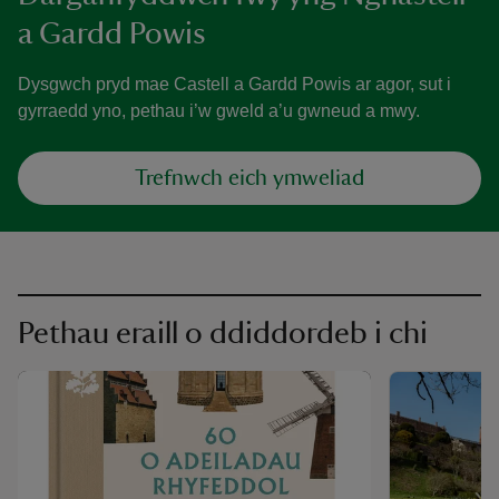
a Gardd Powis
Dysgwch pryd mae Castell a Gardd Powis ar agor, sut i
gyrraedd yno, pethau i’w gweld a’u gwneud a mwy.
Trefnwch eich ymweliad
Pethau eraill o ddiddordeb i chi