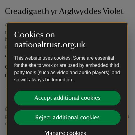
Creadigaeth yr Arglwyddes Violet
Aeth yr ardd trwy weddill y 19eg ganrif heb unrhyw
newidiadau mawr, nes y cyrhaeddodd rhywun arall
Cookies on
brwdfrydig ar ffurf yr Arglwyddes Violet (1865–1929),
nationaltrust.org.uk
gwraig 4ydd Iarll Powis.
'[I intend to make the garden at Powis]
This website uses cookies. Some are essential
for the site to work or are used by embedded third
one of the most beautiful, if not the
party tools (such as video and audio players), and
most beautiful in England and Wales’
so will always be turned on.
- Yr Arglwyddes Violet, Iarlles Powis
Accept additional cookies
Gweithiodd Violet ar yr ardd am 18 mlynedd, gan
gyfoethogi’r planhigion ar y terasau ac ychwanegu mathau
Reject additional cookies
newydd o lwyni a blodau lluosflwydd.
Manage cookies