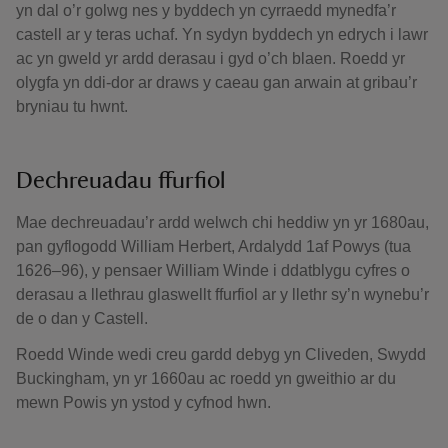
yn dal o’r golwg nes y byddech yn cyrraedd mynedfa’r
castell ar y teras uchaf. Yn sydyn byddech yn edrych i lawr
ac yn gweld yr ardd derasau i gyd o’ch blaen. Roedd yr
olygfa yn ddi-dor ar draws y caeau gan arwain at gribau’r
bryniau tu hwnt.
Dechreuadau ffurfiol
Mae dechreuadau’r ardd welwch chi heddiw yn yr 1680au,
pan gyflogodd William Herbert, Ardalydd 1af Powys (tua
1626–96), y pensaer William Winde i ddatblygu cyfres o
derasau a llethrau glaswellt ffurfiol ar y llethr sy’n wynebu’r
de o dan y Castell.
Roedd Winde wedi creu gardd debyg yn Cliveden, Swydd
Buckingham, yn yr 1660au ac roedd yn gweithio ar du
mewn Powis yn ystod y cyfnod hwn.