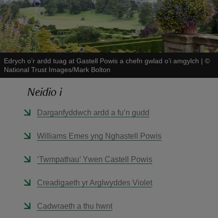
Edrych o’r ardd tuag at Gastell Powis a chefn gwlad o’i amgylch
|
©
National Trust Images/Mark Bolton
reas
-Z
Neidio i
Darganfyddwch ardd a fu’n gudd
hings
o do
Williams Emes yng Nghastell Powis
ace
‘Twmpathau’ Ywen Castell Powis
ypes
Creadigaeth yr Arglwyddes Violet
Cadwraeth a thu hwnt