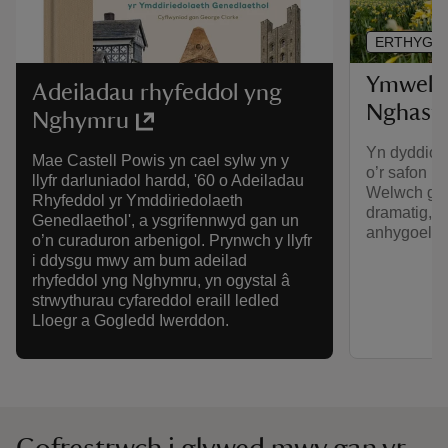
ERTHYGL
Ymweld 
Adeiladau rhyfeddol yng
Nghaste
Nghymru
Yn dyddio’n
Mae Castell Powis yn cael sylw yn y
o’r safon u
llyfr darluniadol hardd, '60 o Adeiladau
Welwch gy
Rhyfeddol yr Ymddiriedolaeth
dramatig, b
Genedlaethol', a ysgrifennwyd gan un
anhygoel a 
o’n curaduron arbenigol. Prynwch y llyfr
i ddysgu mwy am bum adeilad
rhyfeddol yng Nghymru, yn ogystal â
strwythurau cyfareddol eraill ledled
Lloegr a Gogledd Iwerddon.