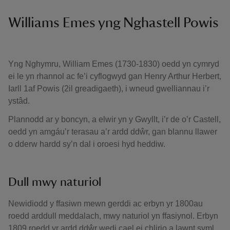
Williams Emes yng Nghastell Powis
Yng Nghymru, William Emes (1730-1830) oedd yn cymryd
ei le yn rhannol ac fe’i cyflogwyd gan Henry Arthur Herbert,
Iarll 1af Powis (2il greadigaeth), i wneud gwelliannau i’r
ystâd.
Plannodd ar y boncyn, a elwir yn y Gwyllt, i’r de o’r Castell,
oedd yn amgáu’r terasau a’r ardd ddŵr, gan blannu llawer
o dderw hardd sy’n dal i oroesi hyd heddiw.
Dull mwy naturiol
Newidiodd y ffasiwn mewn gerddi ac erbyn yr 1800au
roedd arddull meddalach, mwy naturiol yn ffasiynol. Erbyn
1809 roedd yr ardd ddŵr wedi cael ei chlirio a lawnt syml