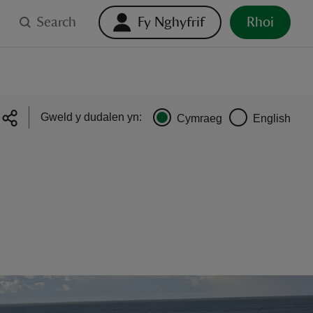
Search
Fy Nghyfrif
Rhoi
Gweld y dudalen yn:
Cymraeg
English