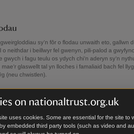
lodau
gweirgloddiau sy’n fôr o flodau unwaith eto, gallwn 
l o neithdar i beillwyr fel gwenyn, pili-palod a gwyfy
le gwych i fagu teulu os ydych chi’n aderyn sy’n nyth
mae’r glaswellt tal yn lloches i famaliaid bach fel ll
llŷg (neu chwistlen).
es on nationaltrust.org.uk
ite uses cookies. Some are essential for the site to 
by embedded third party tools (such as video and a