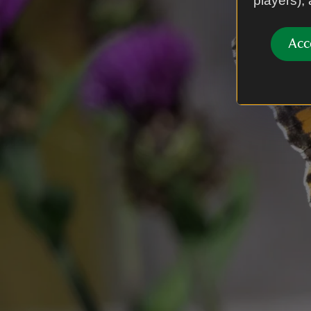
players),
Acc