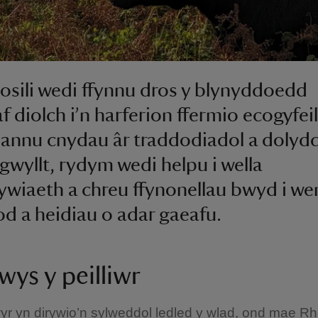
sili wedi ffynnu dros y blynyddoedd
f diolch i’n harferion ffermio ecogyfeil
annu cnydau âr traddodiadol a dolyd
gwyllt, rydym wedi helpu i wella
wiaeth a chreu ffynonellau bwyd i we
lod a heidiau o adar gaeafu.
wys y peilliwr
yr yn dirywio’n sylweddol ledled y wlad, ond mae Rho