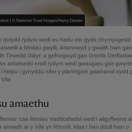
palod
|
©
National Trust Images/Harry Davies
 i’n dolydd rydym wedi eu hadu eto gyda chymysgedd
aswellt a blodau gwyllt. Ariannwyd y gwaith hwn gan
eth Tirwedd Gŵyr, a gefnogwyd gan Gronfa Dreftadae
wn ardaloedd eraill rydym wedi gwasgaru gair gwyrd
 i helpu i gynyddu nifer y planhigion gwahanol sydd
 Vile.
su amaethu
ffermio ‘cae lleiniau’ traddodiadol wedi’i ailgyflwyno 
ir amaeth ar y Vile yn Rhosili. Mae’r hen ddull hwn o