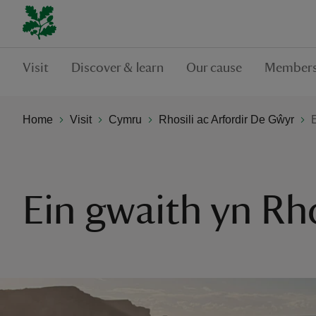
Visit
Discover & learn
Our cause
Members
Home
Visit
Cymru
Rhosili ac Arfordir De Gŵyr
Ein gwaith yn Rho