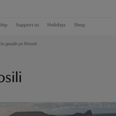
hip
Support us
Holidays
Shop
Ein gwaith yn Rhosili
sili