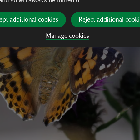
 and so will always be turned on.
ept additional cookies
Reject additional cooki
Manage cookies