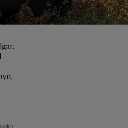
lgar.
d
nyn,
sili’n