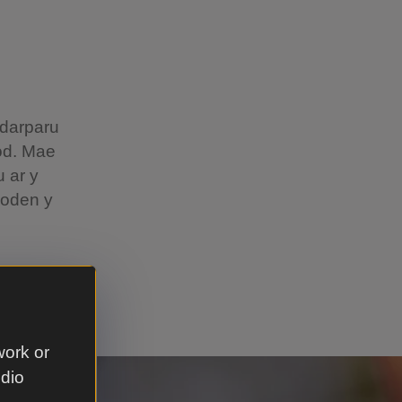
ddarparu
nod. Mae
u ar y
ygoden y
work or
udio