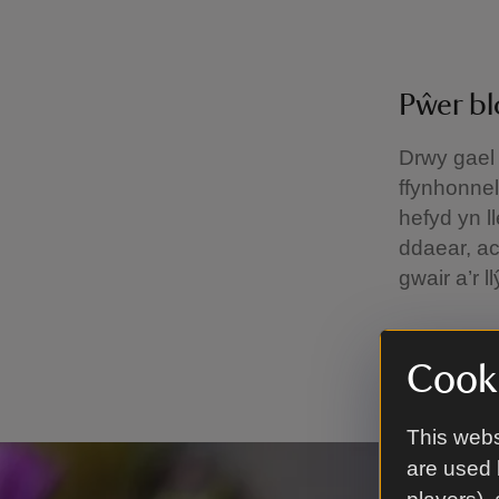
Pŵer b
Drwy gael 
ffynhonnel
hefyd yn l
ddaear, ac 
gwair a’r 
Cooki
This webs
are used 