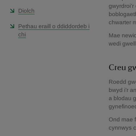
gwyrdroi’r
Diolch
boblogaeth
chwarter m
Pethau eraill o ddiddordeb i
chi
Mae newid 
wedi gwell
Creu g
Roedd gwei
bwyd i’r a
a blodau g
gynefinoe
Ond mae ff
cynnwys c