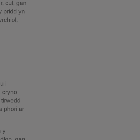
, cul, gan
 pridd yn
rchiol,
u i
g cryno
 tirwedd
a phori ar
n y
odlon, gan