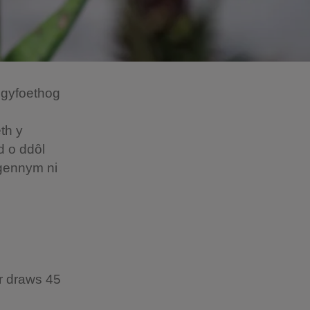
 gyfoethog
th y
d o ddôl
 gennym ni
ar draws 45