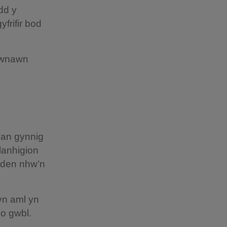
dd y
frifir bod
a wnawn
gan gynnig
planhigion
edden nhw’n
yn aml yn
 o gwbl.