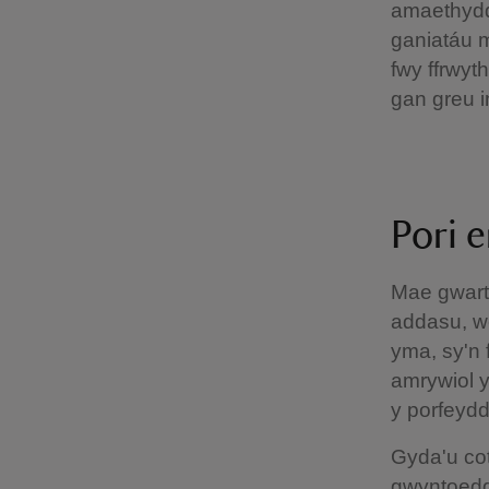
amaethyddi
ganiatáu 
fwy ffrwyt
gan greu i
Pori e
Mae gwarth
addasu, we
yma, sy'n 
amrywiol y
y porfeydd
Gyda'u cot
gwyntoedd 