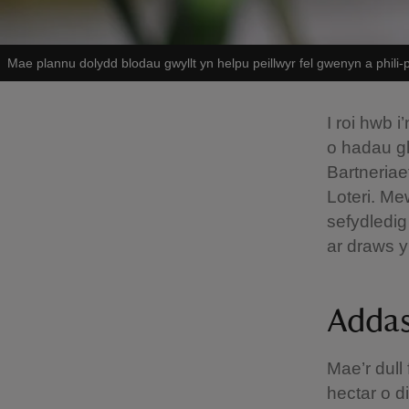
Mae plannu dolydd blodau gwyllt yn helpu peillwyr fel gwenyn a phili-
I roi hwb
o hadau gl
Bartneria
Loteri. Me
sefydledig
ar draws y
Adda
Mae’r dull 
hectar o d