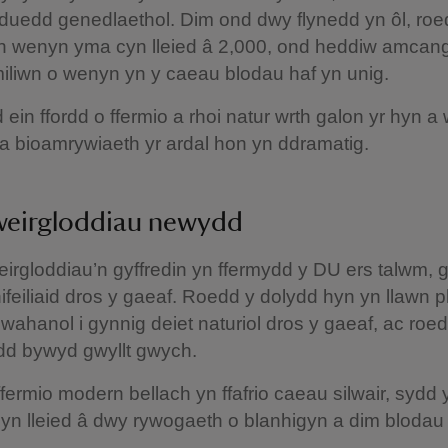
 duedd genedlaethol. Dim ond dwy flynedd yn ôl, roe
 wenyn yma cyn lleied â 2,000, ond heddiw amcangy
iliwn o wenyn yn y caeau blodau haf yn unig.
ein ffordd o ffermio a rhoi natur wrth galon yr hyn 
a bioamrywiaeth yr ardal hon yn ddramatig.
weirgloddiau newydd
rgloddiau’n gyffredin yn ffermydd y DU ers talwm, 
nifeiliaid dros y gaeaf. Roedd y dolydd hyn yn llawn 
wahanol i gynnig deiet naturiol dros y gaeaf, ac ro
dd bywyd gwyllt gwych.
ermio modern bellach yn ffafrio caeau silwair, sydd 
yn lleied â dwy rywogaeth o blanhigyn a dim blodau