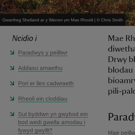
Gwartheg Shetland ar y Warren ym Mae Rhosili
|
©
Chris Smith
Neidio i
Mae Rho
diwetha
Paradwys y peilliwr
Drwy bl
Addasu amaethu
blodau 
bioamry
Pori er lles cadwraeth
pili-pa
Rheoli ein cloddiau
Sut byddwn yn gwybod ein
Parad
bod wedi gwella amodau i
fywyd gwyllt?
Mae peillw