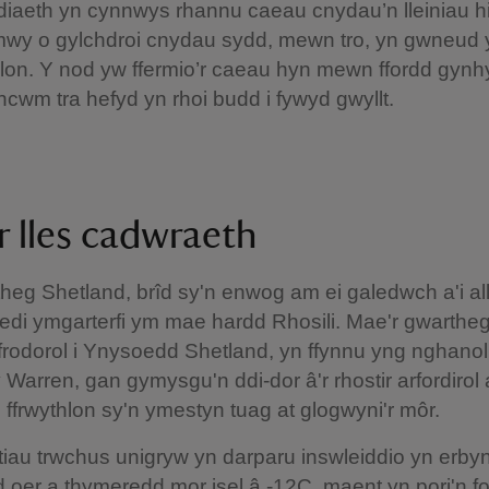
aeth yn cynnwys rhannu caeau cnydau’n lleiniau hir
mwy o gylchdroi cnydau sydd, mewn tro, yn gwneud y
hlon. Y nod yw ffermio’r caeau hyn mewn ffordd gynhy
ncwm tra hefyd yn rhoi budd i fywyd gwyllt.
r lles cadwraeth
eg Shetland, brîd sy'n enwog am ei galedwch a'i all
di ymgarterfi ym mae hardd Rhosili. Mae'r gwarthe
frodorol i Ynysoedd Shetland, yn ffynnu yng nghanol
 Warren, gan gymysgu'n ddi-dor â'r rhostir arfordirol 
 ffrwythlon sy'n ymestyn tuag at glogwyni'r môr.
iau trwchus unigryw yn darparu inswleiddio yn erby
oer a thymeredd mor isel â -12C, maent yn pori'n f