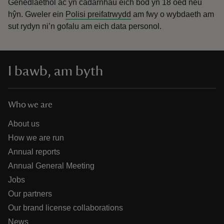
Genedlaethol ac yn cadarnhau eich bod yn 18 oed neu
hŷn.
Gweler ein
Polisi preifatrwydd
am fwy o wybdaeth am
sut rydyn ni’n gofalu am eich data personol.
I bawb, am byth
Who we are
About us
How we are run
Annual reports
Annual General Meeting
Jobs
Our partners
Our brand license collaborations
News