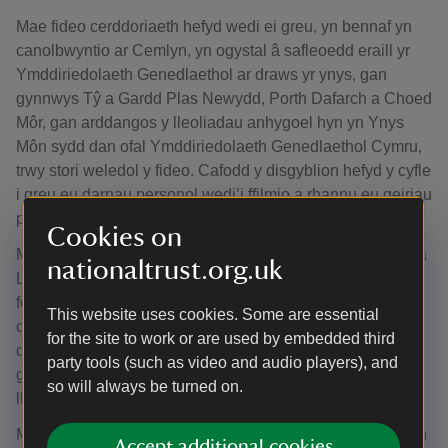
Mae fideo cerddoriaeth hefyd wedi ei greu, yn bennaf yn
canolbwyntio ar Cemlyn, yn ogystal â safleoedd eraill yr
Ymddiriedolaeth Genedlaethol ar draws yr ynys, gan
gynnwys Tŷ a Gardd Plas Newydd, Porth Dafarch a Choed
Môr, gan arddangos y lleoliadau anhygoel hyn yn Ynys
Môn sydd dan ofal Ymddiriedolaeth Genedlaethol Cymru,
trwy stori weledol y fideo. Cafodd y disgyblion hefyd y cyfle
i greu eu darnau personol wedi’i ffilmio a rhannu eu geiriau
personol.
Cookies on
Myfyriodd Guto Roberts, Rheolwr Cefn Gwlad Ynys Môn a
nationaltrust.org.uk
Llŷn, ar y prosiect: “Mae hwn wedi bod yn brosiect gwych i
fod yn rhan ohono. Mae’n hyfryd ein bod wedi gallu
This website uses cookies. Some are essential
cysylltu â chymunedau lleol a chryfhau eu cysylltiad â’r
for the site to work or are used by embedded third
dirwedd sy’n eu hamgylchynu, yn arbennig drwy ddarn o
party tools (such as video and audio players), and
gerddoriaeth sydd wedi ei greu a’i berfformio gan gerddor
so will always be turned on.
lleol.”
Mae fideo cerddoriaeth swyddogol cyntaf Ymddiriedolaeth
Accept additional cookies