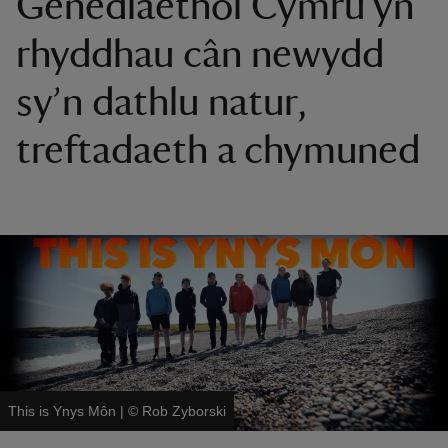
Genedlaethol Cymru yn
rhyddhau cân newydd
sy’n dathlu natur,
treftadaeth a chymuned
reas
-Z
hings
o do
ace
ypes
This is Ynys Môn
|
©
Rob Zyborski