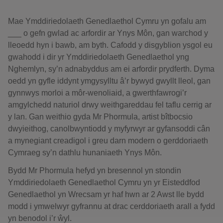
Mae Ymddiriedolaeth Genedlaethol Cymru yn gofalu am
___ o gefn gwlad ac arfordir ar Ynys Môn, gan warchod y
lleoedd hyn i bawb, am byth. Cafodd y disgyblion ysgol eu
gwahodd i dir yr Ymddiriedolaeth Genedlaethol yng
Nghemlyn, sy’n adnabyddus am ei arfordir prydferth. Dyma
oedd yn gyfle iddynt ymgysylltu â’r bywyd gwyllt lleol, gan
gynnwys morloi a môr-wenoliaid, a gwerthfawrogi’r
amgylchedd naturiol drwy weithgareddau fel taflu cerrig ar
y lan. Gan weithio gyda Mr Phormula, artist bîtbocsio
dwyieithog, canolbwyntiodd y myfyrwyr ar gyfansoddi cân
a mynegiant creadigol i greu darn modern o gerddoriaeth
Cymraeg sy’n dathlu hunaniaeth Ynys Môn.
Bydd Mr Phormula hefyd yn bresennol yn stondin
Ymddiriedolaeth Genedlaethol Cymru yn yr Eisteddfod
Genedlaethol yn Wrecsam yr haf hwn ar 2 Awst lle bydd
modd i ymwelwyr gyfrannu at drac cerddoriaeth arall a fydd
yn benodol i’r ŵyl.