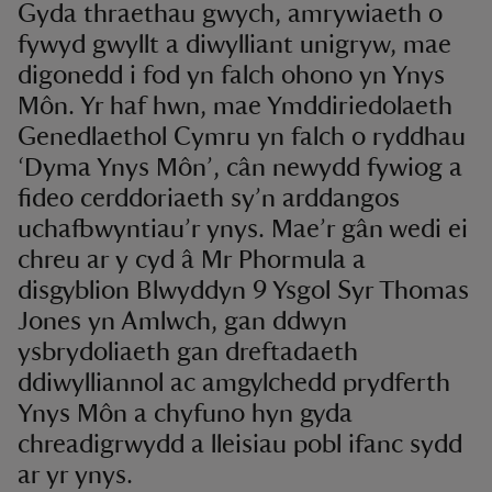
Gyda thraethau gwych, amrywiaeth o
fywyd gwyllt a diwylliant unigryw, mae
digonedd i fod yn falch ohono yn Ynys
Môn. Yr haf hwn, mae Ymddiriedolaeth
Genedlaethol Cymru yn falch o ryddhau
‘Dyma Ynys Môn’, cân newydd fywiog a
fideo cerddoriaeth sy’n arddangos
uchafbwyntiau’r ynys. Mae’r gân wedi ei
chreu ar y cyd â Mr Phormula a
disgyblion Blwyddyn 9 Ysgol Syr Thomas
Jones yn Amlwch, gan ddwyn
ysbrydoliaeth gan dreftadaeth
ddiwylliannol ac amgylchedd prydferth
Ynys Môn a chyfuno hyn gyda
chreadigrwydd a lleisiau pobl ifanc sydd
ar yr ynys.