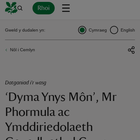
Rhoi
Yn
Back
Back
Back
Yn
Yn
Yn
Yn
Yn
Yn
Gweld y dudalen yn:
Cymraeg
English
l
l
l
l
l
l
l
ver
Nôl i Cemlyn
n
Datganiad i'r wasg
‘Dyma Ynys Môn’, Mr
rship
Phormula ac
rt
Ymddiriedolaeth
ays