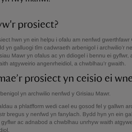
yw'r prosiect?
iect hwn yn ein helpu i ofalu am nenfwd gwerthfawr 
 yn galluogi tîm cadwraeth arbenigol i archwilio’r n
isiau Mawr yn ofalus ac yn ddiogel i bennu ei gyflwr
th atgyweirio angenrheidiol, a chwblhau’r gwaith.
mae’r prosiect yn ceisio ei wn
benigol yn archwilio nenfwd y Grisiau Mawr.
ldau a phlatfform wedi cael eu gosod fel y gallwn ar
str bregus y nenfwd yn fanylach. Bydd hyn yn ein gal
 gyflwr ac adnabod a chwblhau unrhyw waith atgywe
diol.