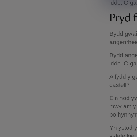
iddo. O ga
Pryd 
Bydd gwait
angenrhei
Bydd angen
iddo. O ga
A fydd y g
castell?
Ein nod yw
mwy am y g
bo hynny’n
Yn ystod y
ystafello