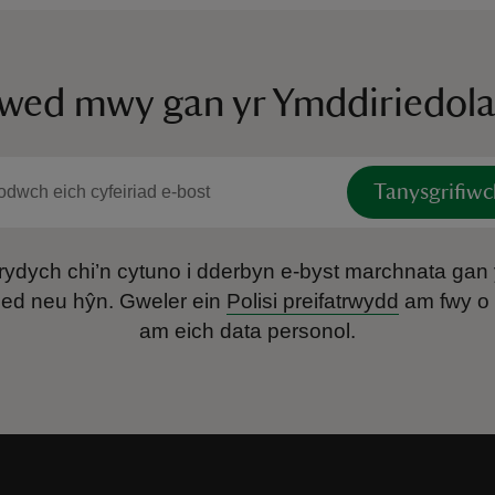
ywed mwy gan yr Ymddiriedol
Tanysgrifiwc
t rydych chi’n cytuno i dderbyn e-byst marchnata gan
oed neu hŷn.
Gweler ein
Polisi preifatrwydd
am fwy o 
am eich data personol.