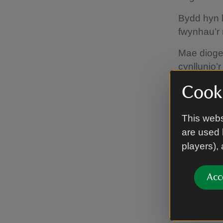
Bydd hyn h
fwynhau’r
Mae diogel
cynllunio’
Mae eitema
Cooki
cael eu s
hamddiffyn
This webs
are used 
players),
Pryd 
Acc
Bydd gwait
angenrhei
Bydd angen