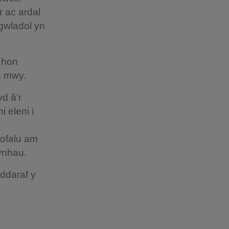
 ac ardal
 gwladol yn
 hon
gu mwy.
d â’r
 eleni i
gofalu am
ynhau.
ddaraf y