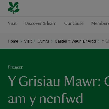
Visit
Discover & learn
Our cause
Members
Home
Visit
Cymru
Castell Y Waun a’r Ardd
Y G
Prosiect
Y Grisiau Mawr: 
am y nenfwd