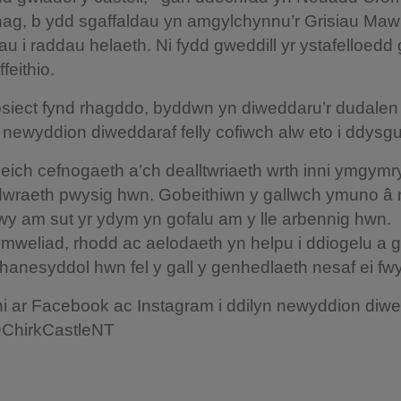
ag, b ydd sgaffaldau yn amgylchynnu’r Grisiau Mawr
iau i raddau helaeth. Ni fydd gweddill yr ystafelloedd
feithio.
rosiect fynd rhagddo, byddwn yn diweddaru’r dudalen
l newyddion diweddaraf felly cofiwch alw eto i ddys
eich cefnogaeth a’ch dealltwriaeth wrth inni ymgymry
wraeth pwysig hwn. Gobeithiwn y gallwch ymuno â ni
y am sut yr ydym yn gofalu am y lle arbennig hwn.
weliad, rhodd ac aelodaeth yn helpu i ddiogelu a 
 hanesyddol hwn fel y gall y genhedlaeth nesaf ei fw
i ar Facebook ac Instagram i ddilyn newyddion diwe
@ChirkCastleNT