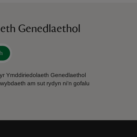
aeth Genedlaethol
h
 yr Ymddiriedolaeth Genedlaethol
wybdaeth am sut rydyn ni’n gofalu