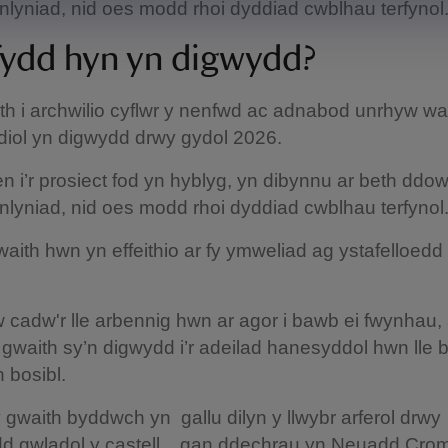
nlyniad, nid oes modd rhoi dyddiad cwblhau terfynol
fydd hyn yn digwydd?
h i archwilio cyflwr y nenfwd ac adnabod unrhyw wa
diol yn digwydd drwy gydol 2026.
 i’r prosiect fod yn hyblyg, yn dibynnu ar beth ddow
nlyniad, nid oes modd rhoi dyddiad cwblhau terfynol
waith hwn yn effeithio ar fy ymweliad ag ystafelloedd
 cadw'r lle arbennig hwn ar agor i bawb ei fwynhau,
waith sy’n digwydd i’r adeilad hanesyddol hwn lle 
 bosibl.
 gwaith byddwch yn gallu dilyn y llwybr arferol drwy
edd gwladol y castell, gan ddechrau yn Neuadd Crom