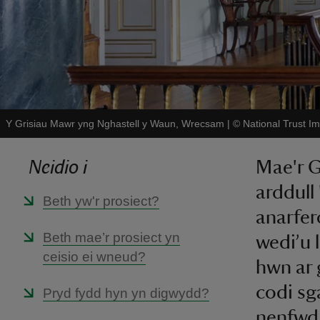
Y Grisiau Mawr yng Nghastell y Waun, Wrecsam
|
©
National Trust 
Neidio i
Mae'r G
arddull
Beth yw'r prosiect?
anarfer
Beth mae’r prosiect yn
wedi’u 
ceisio ei wneud?
hwn ar 
codi sga
Pryd fydd hyn yn digwydd?
nenfwd