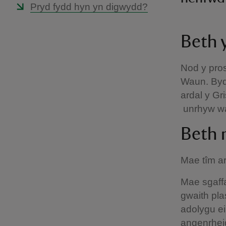
Pryd fydd hyn yn digwydd?
Beth 
Nod y pros
Waun. Bydd
ardal y Gr
unrhyw wai
Beth 
Mae tîm ar
Mae sgaffa
gwaith pla
adolygu ei
angenrhei