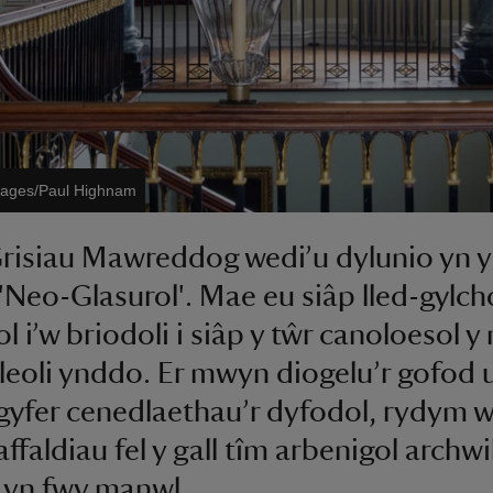
Images/Paul Highnam
risiau Mawreddog wedi’u dylunio yn y
 'Neo-Glasurol'. Mae eu siâp lled-gylch
ol i’w briodoli i siâp y tŵr canoloesol 
lleoli ynddo. Er mwyn diogelu’r gofod
gyfer cenedlaethau’r dyfodol, rydym 
ffaldiau fel y gall tîm arbenigol archwil
 yn fwy manwl.