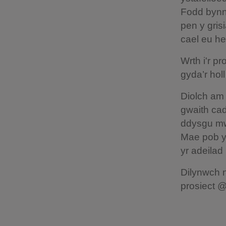
Fodd bynn
pen y gris
cael eu hef
Wrth i'r p
gyda’r hol
Diolch am 
gwaith cad
ddysgu mw
Mae pob ym
yr adeilad
Dilynwch n
prosiect 