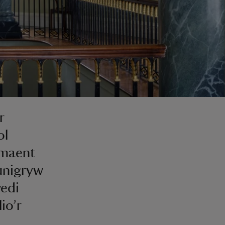
r
ol
y maent
 unigryw
wedi
io’r