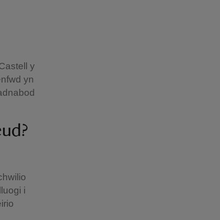
Castell y
enfwd yn
, adnabod
eud?
chwilio
luogi i
irio