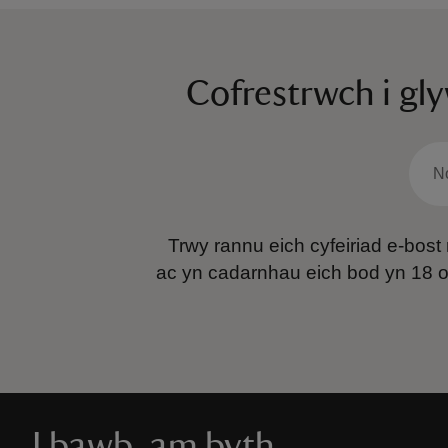
Cofrestrwch i gl
Trwy rannu eich cyfeiriad e-bos
ac yn cadarnhau eich bod yn 18 
I bawb, am byth