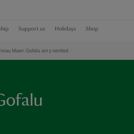
hip
Support us
Holidays
Shop
risiau Mawr: Gofalu am y nenfwd
Gofalu