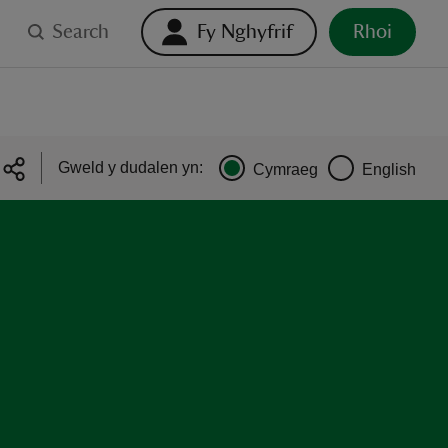
Search
Fy Nghyfrif
Rhoi
Gweld y dudalen yn:
Cymraeg
English