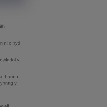
.
ith
n ni o hyd
.
 gwladol y
 a rhannu
bynnag y
well.