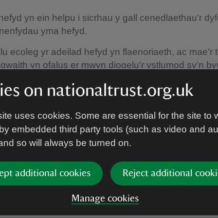
efyd yn ein helpu i sicrhau y gall cenedlaethau’r dy
 nenfydau yma hefyd.
u ecoleg yr adeilad hefyd yn flaenoriaeth, ac mae’r 
r gwaith yn ofalus er mwyn diogelu'r ystlumod sy’n 
u casgliad sy’n cael eu cadw ar y Grisiau Mawr he
es on nationaltrust.org.uk
ymud, neu eu cau i mewn pan nad oedd eu symud yn b
 rhag unrhyw ddifrod posibl.
ite uses cookies. Some are essential for the site to 
by embedded third party tools (such as video and a
 and so will always be turned on.
fydd hyn yn digwydd?
ept additional cookies
Reject additional cooki
h i archwilio cyflwr y nenfwd ac adnabod unrhyw wa
diol yn digwydd drwy gydol 2026.
Manage cookies
 i’r prosiect fod yn hyblyg, yn dibynnu ar beth ddow