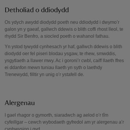
Detholiad o ddiodydd
Os ydych awydd diodydd poeth neu ddiodydd i dwymo’r
galon yn y gaeaf, gallwch ddewis o blith coffi rhost lleol, te
rhydd Sir Benfro, a siocled poeth o wahanol fathau.
Yn ystod tywydd cynhesach yr haf, gallwch ddewis o blith
diodydd oer fel piseri blodau ysgaw, te rhew, smwddis,
ysgytlaeth a llawer mwy. Ac i goroni’r cwbl, caiff llaeth ffres
ei ddanfon mewn tuniau llaeth yn syth o laethdy
Trenewydd, filltir yn unig o’r ystafell de.
Alergenau
I gael rhagor o gymorth, siaradwch ag aelod o’r tîm
cyfeillgar – cewch wybodaeth gyfredol am yr alergenau a’r
cynhwysion i gyd.