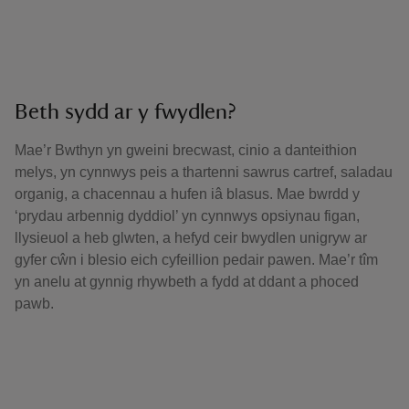
Beth sydd ar y fwydlen?
Mae’r Bwthyn yn gweini brecwast, cinio a danteithion
melys, yn cynnwys peis a thartenni sawrus cartref, saladau
organig, a chacennau a hufen iâ blasus. Mae bwrdd y
‘prydau arbennig dyddiol’ yn cynnwys opsiynau figan,
llysieuol a heb glwten, a hefyd ceir bwydlen unigryw ar
gyfer cŵn i blesio eich cyfeillion pedair pawen. Mae’r tîm
yn anelu at gynnig rhywbeth a fydd at ddant a phoced
pawb.