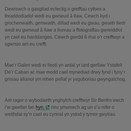
Dewiswch o gasgliad eclectig o grefftau cyfoes a
thraddodiadol wedi eu gwneud â llaw. Cewch hyd i
grochenwaith, gemwaith, dillad wedi eu gwau, gwaith lledr
wedi eu gwneud â llaw a lluniau a ffotograffau gwreiddiol
yn cael eu harddangos. Cewch gwrdd â rhai o’r crefftwyr a
sgwrsio am eu crefft.
Mae’r Galeri wedi ei lleoli yn ardal yr iard gerllaw Ystafell
De’r Caban ac mae modd cael mynediad drwy fynd i fyny’r
grisiau allanol ym mhen pellaf yr ysguboriau gwyngalchog.
Am ragor o wybodaeth ynghylch crefftwyr Sir Benfro ewch
i’w gwefan fan
hyn,
neu ymunwch ag un o’u nifer o
weithdai sy’n cael eu cynnal yn ystod y tymor gwyliau.