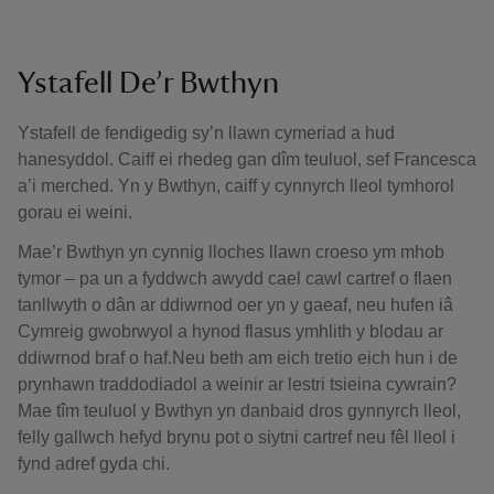
Ystafell De’r Bwthyn
Ystafell de fendigedig sy’n llawn cymeriad a hud
hanesyddol. Caiff ei rhedeg gan dîm teuluol, sef Francesca
a’i merched. Yn y Bwthyn, caiff y cynnyrch lleol tymhorol
gorau ei weini.
Mae’r Bwthyn yn cynnig lloches llawn croeso ym mhob
tymor – pa un a fyddwch awydd cael cawl cartref o flaen
tanllwyth o dân ar ddiwrnod oer yn y gaeaf, neu hufen iâ
Cymreig gwobrwyol a hynod flasus ymhlith y blodau ar
ddiwrnod braf o haf.Neu beth am eich tretio eich hun i de
prynhawn traddodiadol a weinir ar lestri tsieina cywrain?
Mae tîm teuluol y Bwthyn yn danbaid dros gynnyrch lleol,
felly gallwch hefyd brynu pot o siytni cartref neu fêl lleol i
fynd adref gyda chi.