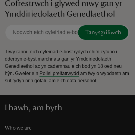
Cofrestrwch i glywed mwy gan yr
Ymddiriedolaeth Genedlaethol
Tanysgrifiwch
Trwy rannu eich cyfeiriad e-bost rydych chi’n cytuno i
dderbyn e-byst marchnata gan yr Ymddiriedolaeth
Genedlaethol ac yn cadarnhau eich bod yn 18 oed neu
hŷn.
Gweler ein
Polisi preifatrwydd
am fwy o wybdaeth am
sut rydyn ni’n gofalu am eich data personol.
I bawb, am byth
Who we are