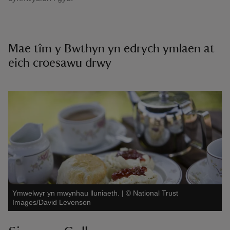
Mae tîm y Bwthyn yn edrych ymlaen at
eich croesawu drwy
Ymwelwyr yn mwynhau lluniaeth.
|
©
National Trust
Images/David Levenson