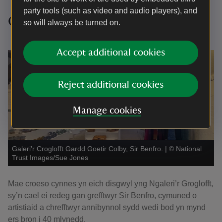
party tools (such as video and audio players), and
Galeri’r Groglofft
so will always be turned on.
Accept additional cookies
Reject additional cookies
Manage cookies
Galeri’r Croglofft Gardd Goetir Colby, Sir Benfro.
|
©
National
Trust Images/Sue Jones
Mae croeso cynnes yn eich disgwyl yng Ngaleri’r Groglofft,
sy’n cael ei redeg gan grefftwyr Sir Benfro, cymuned o
artistiaid a chrefftwyr annibynnol sydd wedi bod yn mynd
ers bron i 40 mlynedd.