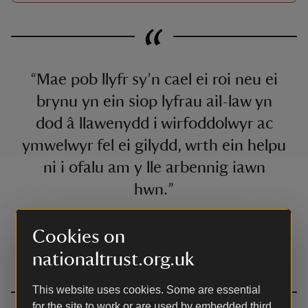
“Mae pob llyfr sy’n cael ei roi neu ei
brynu yn ein siop lyfrau ail-law yn
dod â llawenydd i wirfoddolwyr ac
ymwelwyr fel ei gilydd, wrth ein helpu
ni i ofalu am y lle arbennig iawn
hwn.”
Cookies on
Ellen Davies
Dyfyniad gan
Ymddiriedolaeth Genedlaethol
Rheolwr Croeso, Gardd
nationaltrust.org.uk
Goetir Colby
This website uses cookies. Some are essential
for the site to work or are used by embedded third