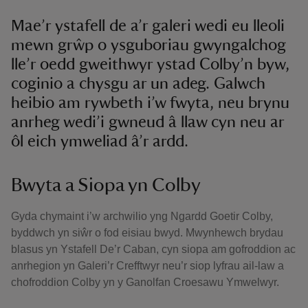
Mae’r ystafell de a’r galeri wedi eu lleoli
mewn grŵp o ysguboriau gwyngalchog
lle’r oedd gweithwyr ystad Colby’n byw,
coginio a chysgu ar un adeg. Galwch
heibio am rywbeth i’w fwyta, neu brynu
anrheg wedi’i gwneud â llaw cyn neu ar
ôl eich ymweliad â’r ardd.
Bwyta a Siopa yn Colby
Gyda chymaint i’w archwilio yng Ngardd Goetir Colby,
byddwch yn siŵr o fod eisiau bwyd. Mwynhewch brydau
blasus yn Ystafell De’r Caban, cyn siopa am gofroddion ac
anrhegion yn Galeri’r Crefftwyr neu’r siop lyfrau ail-law a
chofroddion Colby yn y Ganolfan Croesawu Ymwelwyr.