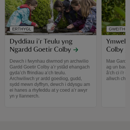
ERTHYGL
GWEITHG
Dyddiau i’r Teulu yng
Ymweld 
Ngardd Goetir Colby
Colby gy
Dewch i fwynhau diwrnod yn archwilio
Mae Gardd G
Gardd Goetir Colby a’r ystâd ehangach
ag un bawe
gyda’ch ffrindiau a’ch teulu.
â'ch ci i'r 
Archwiliwch yr ardd goediog, gudd,
allwch chi f
sydd mewn dyffryn, dewch i ddysgu am
ei hanes a rhyfeddu at y coed a’r awyr
yn y llannerch.