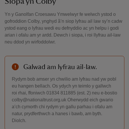
Siopa yn Colby
Yn y Ganolfan Croesawu Ymwelwyr fe welwch ystod o
gofroddion Colby, ynghyd â’n siop lyfrau ail law sy’n cadw
ystod eang o lyfrau wedi eu defnyddio ac yn helpu i godi
arian i ofalu am yr ardd. Dewch i siopa, i roi llyfrau ail-law
neu ddod yn wirfoddolwr.
Galwad am lyfrau ail-law.
Rydym bob amser yn chwilio am lyfrau nad yw pobl
eu hangen bellach. Os ydych yn teimlo y gallwch
roi rhai, ffoniwch 01834 811885 (est. 2) neu e-bostio
colby@nationaltrust.org.uk Oherwydd eich gwario
a’ch cymorth chi rydym yn gallu parhau i ofalu am
natur, prydferthwch a hanes i bawb, am byth.
Diolch.