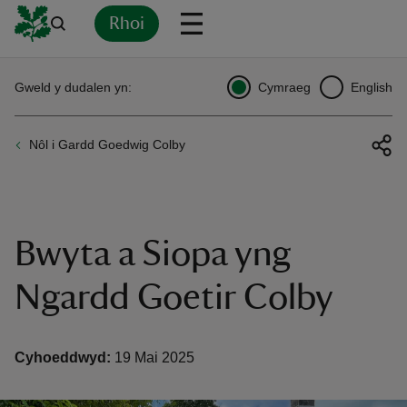
Rhoi
Yn
Back
Back
Back
Yn
Yn
Yn
Yn
Yn
Yn
Gweld y dudalen yn:
Cymraeg
English
l
l
l
l
l
l
l
ver
Nôl i Gardd Goedwig Colby
n
Bwyta a Siopa yng
rship
Ngardd Goetir Colby
rt
Cyhoeddwyd:
19 Mai 2025
ays