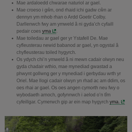
Mae ardaloedd chwarae naturiol ar gael.
Mae croeso i gŵn, ond rhaid ichi gadw cŵn ar
dennyn ym mhob rhan o Ardd Goetir Colby.
Darllenwch fwy am ymweld â ni gyda’ch cyfaill
pedair coes
yma
.
Mae toiledau ar gael ger yr Ystafell De. Mae
cyfleusterau newid babanod ar gael, yn ogystal â
chyfleusterau toiled hygyrch.
Os ydych chi’n ymweld â ni mewn cadair olwyn neu
gyda chadair wthio, mae mynediad gwastad a
phwynt gollwng ger y mynediad i gerbydau wrth yr
Oriel. Mae llogi cadair olwyn yn rhad ac am ddim, os
oes rhai ar gael. Os oes angen cymorth neu fwy o
wybodaeth arnoch, gofynnwch i aelod o’n tîm
cyfeillgar. Cymerwch gip ar ein map hygyrch
yma.