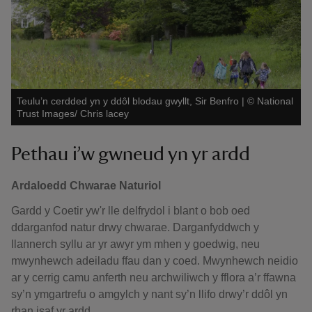
Teulu’n cerdded yn y ddôl blodau gwyllt, Sir Benfro
|
©
National
Trust Images/ Chris lacey
Pethau i’w gwneud yn yr ardd
Ardaloedd Chwarae Naturiol
Gardd y Coetir yw'r lle delfrydol i blant o bob oed
ddarganfod natur drwy chwarae. Darganfyddwch y
llannerch syllu ar yr awyr ym mhen y goedwig, neu
mwynhewch adeiladu ffau dan y coed. Mwynhewch neidio
ar y cerrig camu anferth neu archwiliwch y fflora a’r ffawna
sy’n ymgartrefu o amgylch y nant sy’n llifo drwy’r ddôl yn
rhan isaf yr ardd.