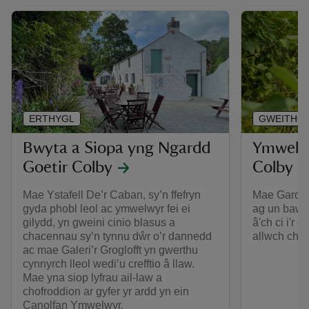
ERTHYGL
GWEITHG
Bwyta a Siopa yng Ngardd
Ymweld 
Goetir Colby
Colby gy
Mae Ystafell De’r Caban, sy’n ffefryn
Mae Gardd G
gyda phobl leol ac ymwelwyr fei ei
ag un bawe
gilydd, yn gweini cinio blasus a
â'ch ci i'r 
chacennau sy’n tynnu dŵr o’r dannedd
allwch chi f
ac mae Galeri’r Groglofft yn gwerthu
cynnyrch lleol wedi’u crefftio â llaw.
Mae yna siop lyfrau ail-law a
chofroddion ar gyfer yr ardd yn ein
Canolfan Ymwelwyr.