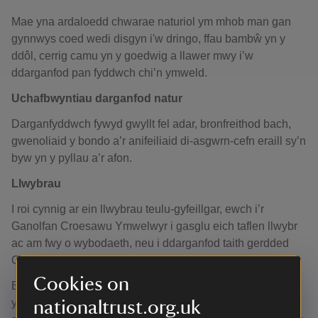
Mae yna ardaloedd chwarae naturiol ym mhob man gan
gynnwys coed wedi disgyn i'w dringo, ffau bambŵ yn y
ddôl, cerrig camu yn y goedwig a llawer mwy i’w
ddarganfod pan fyddwch chi’n ymweld.
Uchafbwyntiau darganfod natur
Darganfyddwch fywyd gwyllt fel adar, bronfreithod bach,
gwenoliaid y bondo a’r anifeiliaid di-asgwrn-cefn eraill sy’n
byw yn y pyllau a’r afon.
Llwybrau
I roi cynnig ar ein llwybrau teulu-gyfeillgar, ewch i’r
Ganolfan Croesawu Ymwelwyr i gasglu eich taflen llwybr
ac am fwy o wybodaeth, neu i ddarganfod taith gerdded
Gardd Goetir Colby ar ein gwefan.
Cookies on
Bob haf rydyn ni’n cymryd rhan ym menter Haf o Chwarae
yr Ymddiriedolaeth Genedlaethol; eleni bydd ’na
nationaltrust.org.uk