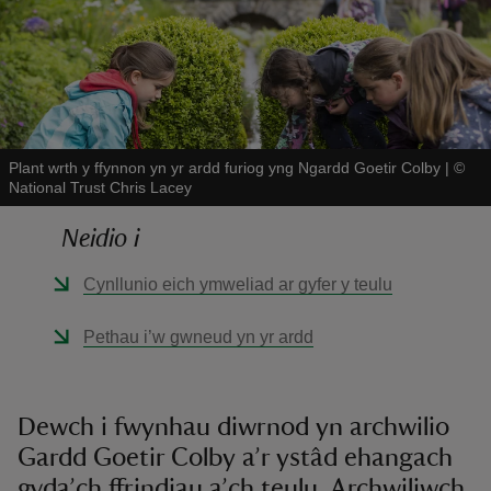
Plant wrth y ffynnon yn yr ardd furiog yng Ngardd Goetir Colby
|
©
reas
National Trust Chris Lacey
-Z
Neidio i
hings
o do
Cynllunio eich ymweliad ar gyfer y teulu
Pethau i’w gwneud yn yr ardd
ace
ypes
Dewch i fwynhau diwrnod yn archwilio
Gardd Goetir Colby a’r ystâd ehangach
gyda’ch ffrindiau a’ch teulu. Archwiliwch