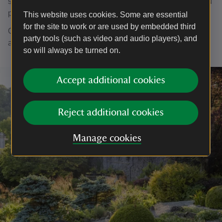
saethyddiaeth feddal a gemau awyr agored ar ddiwrnodau
penodol ym mis Gorffennaf ac Awst.
This website uses cookies. Some are essential
for the site to work or are used by embedded third
Cliciwch yma i ddysgu mwy gan gynnwys dyddiadau ac
party tools (such as video and audio players), and
amseroedd.
so will always be turned on.
Accept additional cookies
Reject additional cookies
Manage cookies