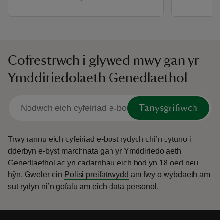
Cofrestrwch i glywed mwy gan yr
Ymddiriedolaeth Genedlaethol
Tanysgrifiwch
Trwy rannu eich cyfeiriad e-bost rydych chi’n cytuno i
dderbyn e-byst marchnata gan yr Ymddiriedolaeth
Genedlaethol ac yn cadarnhau eich bod yn 18 oed neu
hŷn.
Gweler ein
Polisi preifatrwydd
am fwy o wybdaeth am
sut rydyn ni’n gofalu am eich data personol.