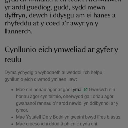
yr ardd goediog, gudd, sydd mewn
dyffryn, dewch i ddysgu am ei hanes a
rhyfeddu at y coed a’r awyr yn y
llannerch.
Cynllunio eich ymweliad ar gyfer y
teulu
Dyma ychydig o wybodaeth allweddol i’ch helpu i
gynllunio eich diwrnod ymlaen llaw:
Mae ein horiau agor ar gael
yma
.
Gwiriwch ein
horiau agor cyn teithio, oherwydd gall oriau agor
gwahanol rannau o’r ardd newid, yn ddibynnol ar y
tymor.
Mae Ystafell De y Bothi yn gweini bwyd ffres blasus.
Mae croeso ichi ddod â phicnic gyda chi.