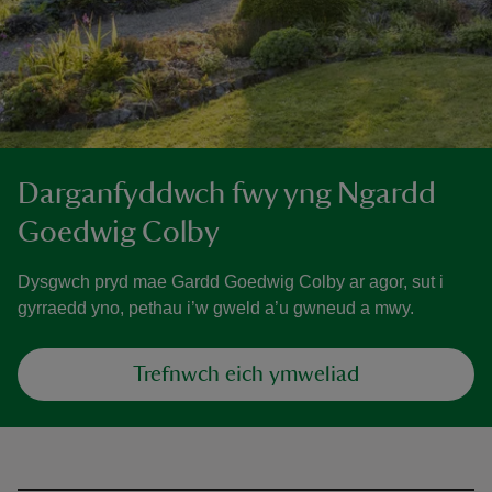
Darganfyddwch fwy yng Ngardd
Goedwig Colby
Dysgwch pryd mae Gardd Goedwig Colby ar agor, sut i
gyrraedd yno, pethau i’w gweld a’u gwneud a mwy.
Trefnwch eich ymweliad