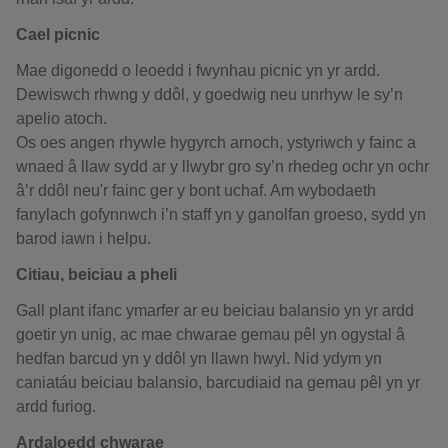
Cael picnic
Mae digonedd o leoedd i fwynhau picnic yn yr ardd.
Dewiswch rhwng y ddôl, y goedwig neu unrhyw le sy’n
apelio atoch.
Os oes angen rhywle hygyrch arnoch, ystyriwch y fainc a
wnaed â llaw sydd ar y llwybr gro sy’n rhedeg ochr yn ochr
â’r ddôl neu'r fainc ger y bont uchaf. Am wybodaeth
fanylach gofynnwch i’n staff yn y ganolfan groeso, sydd yn
barod iawn i helpu.
Citiau, beiciau a pheli
Gall plant ifanc ymarfer ar eu beiciau balansio yn yr ardd
goetir yn unig, ac mae chwarae gemau pêl yn ogystal â
hedfan barcud yn y ddôl yn llawn hwyl. Nid ydym yn
caniatáu beiciau balansio, barcudiaid na gemau pêl yn yr
ardd furiog.
Ardaloedd chwarae