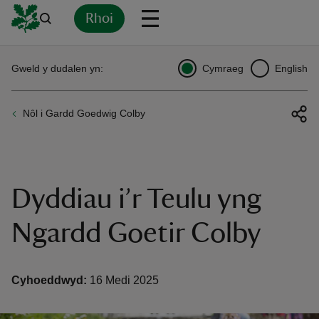
Rhoi
Yn
Back
Back
Back
Yn
Yn
Yn
Yn
Yn
Yn
Gweld y dudalen yn:
Cymraeg
English
l
l
l
l
l
l
l
ver
Nôl i Gardd Goedwig Colby
n
Dyddiau i’r Teulu yng
rship
Ngardd Goetir Colby
rt
Cyhoeddwyd:
16 Medi 2025
ays