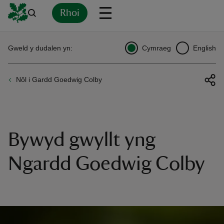
Rhoi
Yn
Back
Back
Back
Yn
Yn
Yn
Yn
Yn
Yn
Gweld y dudalen yn:
Cymraeg
English
l
l
l
l
l
l
l
ver
Nôl i Gardd Goedwig Colby
n
Bywyd gwyllt yng
rship
Ngardd Goedwig Colby
rt
ays