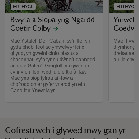
ERTHYGL
ERTHYGL
Bwyta a Siopa yng Ngardd
Ymwelw
Goetir Colby
Goedwi
Mae Ystafell De’r Caban, sy’n ffefryn
Mae rhywbe
gyda phobl leol ac ymwelwyr fei ei
diymhongar 
gilydd, yn gweini cinio blasus a
dreftadaeth
chacennau sy’n tynnu dŵr o’r dannedd
a’r lle chwa
ac mae Galeri’r Groglofft yn gwerthu
cynnyrch lleol wedi’u crefftio â llaw.
Mae yna siop lyfrau ail-law a
chofroddion ar gyfer yr ardd yn ein
Canolfan Ymwelwyr.
Cofrestrwch i glywed mwy gan yr