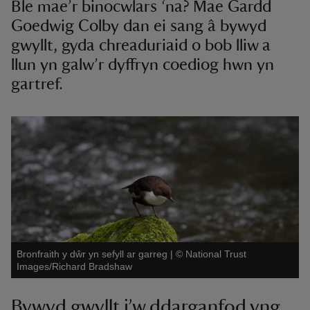
Ble mae’r binocwlars ‘na? Mae Gardd
Goedwig Colby dan ei sang â bywyd
gwyllt, gyda chreaduriaid o bob lliw a
llun yn galw’r dyffryn coediog hwn yn
gartref.
Bronfraith y dŵr yn sefyll ar garreg
|
©
National Trust
Images/Richard Bradshaw
Bywyd gwyllt i’w ddarganfod yng