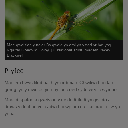
Mae gweision y neidr i’w gweld yn aml yn ystod yr haf yng
Ngardd Goedwig Colby
|
©
National Trust Images/Tracey
Blackwell
Pryfed
Mae ein bwystfilod bach ymhobman. Chwiliwch o dan
gerrig, yn y mwd ac yn nhyllau coed sydd wedi cwympo.
Mae pili-palod a gweision y neidr dirifedi yn gwibio ar
draws y ddôl hefyd; cadwch olwg am eu fflachiau o liw yn
yr haf.