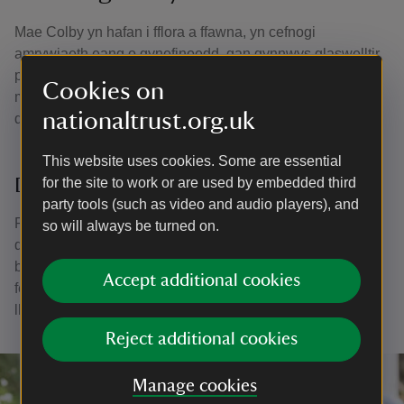
Mae Colby yn hafan i fflora a ffawna, yn cefnogi
amrywiaeth eang o gynefinoedd, gan gynnwys glaswelltir,
pyllau dŵr a choetir. Dy’n ni ddim am i hyn newid, felly
Cookies on
mae ein tîm o arddwyr a gwirfoddolwyr yn gweithio’n
nationaltrust.org.uk
ddyfal i’w cadw yn y cyflwr gorau posib.
This website uses cookies. Some are essential
Dôl blodau gwylltion
for the site to work or are used by embedded third
party tools (such as video and audio players), and
Rydym yn gadael i laswellt y ddôl dyfu a thyfu, gan ei dorri
so will always be turned on.
dim ond ar ôl i’r blodau fwrw eu had. Mae hyn yn golygu
bod gennym fôr o flodau gwyllt a phili-palod lond y lle, ac
Accept additional cookies
fe allech weld llygod y maes, llygod y gwair, brogaod a
llyffantod hefyd.
Reject additional cookies
Manage cookies