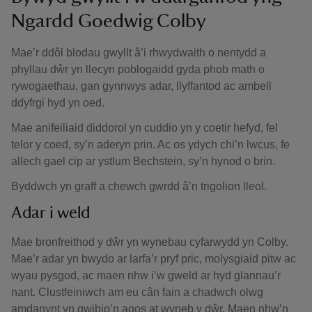
Ngardd Goedwig Colby
Mae’r ddôl blodau gwyllt â’i rhwydwaith o nentydd a
phyllau dŵr yn llecyn poblogaidd gyda phob math o
rywogaethau, gan gynnwys adar, llyffantod ac ambell
ddyfrgi hyd yn oed.
Mae anifeiliaid diddorol yn cuddio yn y coetir hefyd, fel
telor y coed, sy’n aderyn prin. Ac os ydych chi’n lwcus, fe
allech gael cip ar ystlum Bechstein, sy’n hynod o brin.
Byddwch yn graff a chewch gwrdd â’n trigolion lleol.
Adar i weld
Mae bronfreithod y dŵr yn wynebau cyfarwydd yn Colby.
Mae’r adar yn bwydo ar larfa’r pryf pric, molysgiaid pitw ac
wyau pysgod, ac maen nhw i’w gweld ar hyd glannau’r
nant. Clustfeiniwch am eu cân fain a chadwch olwg
amdanynt yn gwibio’n agos at wyneb y dŵr. Maen nhw’n