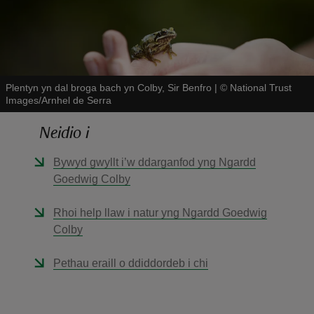
Plentyn yn dal broga bach yn Colby, Sir Benfro
|
©
National Trust
Images/Arnhel de Serra
reas
-Z
Neidio i
Bywyd gwyllt i’w ddarganfod yng Ngardd
hings
Goedwig Colby
o do
Rhoi help llaw i natur yng Ngardd Goedwig
ace
Colby
ypes
Pethau eraill o ddiddordeb i chi