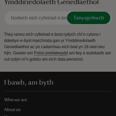
Ymddiriedolaeth Genedlaethol
Tanysgrifiwch
Trwy rannu eich cyfeiriad e-bost rydych chi’n cytuno i
dderbyn e-byst marchnata gan yr Ymddiriedolaeth
Genedlaethol ac yn cadarnhau eich bod yn 18 oed neu
hŷn.
Gweler ein
Polisi preifatrwydd
am fwy o wybdaeth am
sut rydyn ni’n gofalu am eich data personol.
I bawb, am byth
Who we are
About us