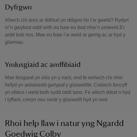
Dyfrgwn
Allwch chi aros ar ddihun yn ddigon hir i’w gweld? Rydyn
ni’n gwybod oddi wrth eu baw eu bod nhw’n ymweld â’r
ardd bob nos. Mae eu baw i’w weld ar gerrig ac ar hyd y
glannau.
Ymlusgiaid ac amffibiaid
Mae brogaod yn silio yn y nant, ond fe welwch chi nhw
hefyd yn ardaloedd gwlypaf y glaswelltir. Codwch foncyff
yn ofalus i weld beth sydd oddi tano. Fe allech ddod o hyd
i lyffant, corryn neu neidr y glaswellt hyd yn oed.
Rhoi help llaw i natur yng Ngardd
Goedwig Colby