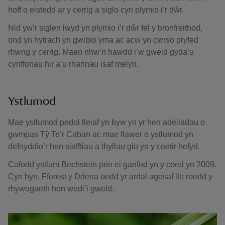
hoff o eistedd ar y cerrig a siglo cyn plymio i’r dŵr.
Nid yw’r siglen lwyd yn plymio i’r dŵr fel y bronfreithod,
ond yn hytrach yn gwibio yma ac acw yn cwrso pryfed
rhwng y cerrig. Maen nhw’n hawdd i’w gweld gyda’u
cynffonau hir a’u rhannau isaf melyn.
Ystlumod
Mae ystlumod pedol lleiaf yn byw yn yr hen adeiladau o
gwmpas Tŷ Te’r Caban ac mae llawer o ystlumod yn
defnyddio’r hen siafftiau a thyllau glo yn y coetir hefyd.
Cafodd ystlum Bechstein prin ei ganfod yn y coed yn 2009.
Cyn hyn, Fforest y Ddena oedd yr ardal agosaf lle roedd y
rhywogaeth hon wedi’i gweld.