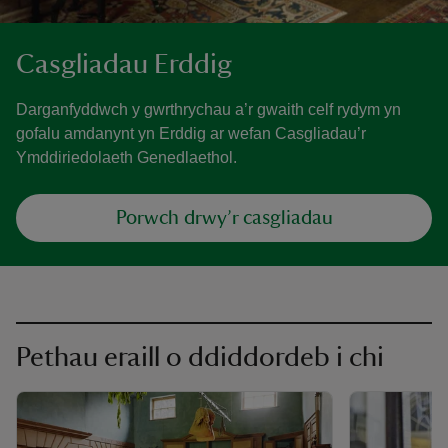
Casgliadau Erddig
Darganfyddwch y gwrthrychau a’r gwaith celf rydym yn
gofalu amdanynt yn Erddig ar wefan Casgliadau’r
Ymddiriedolaeth Genedlaethol.
Porwch drwy’r casgliadau
Pethau eraill o ddiddordeb i chi