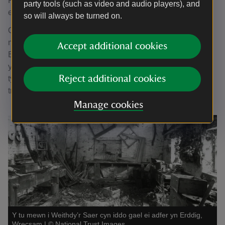
Roedd cloddio am lo wedi bod yn rhan bwysig o Erddig
party tools (such as video and audio players), and
ers yr ail ganrif ar bymtheg.
so will always be turned on.
Ond o 1947 ymlaen, fe wynebodd Erddig un o’i beryglon
mwyaf. Adeiladwyd siafftiau yn union dan y tŷ o Bwll Glo
Accept additional cookies
Bersham gerllaw. Dechreuodd adain dde’r tŷ suddo,
ymddangosodd craciau yn y waliau, llifodd dŵr i mewn i’r
Reject additional cookies
tŷ trwy dyllau yn y to, ac roedd pydredd gwlyb yn rhemp
trwy’r adeilad.
Manage cookies
Y tu mewn i Weithdy’r Saer cyn iddo gael ei adfer yn Erddig,
Wrecsam
|
©
National Trust Images