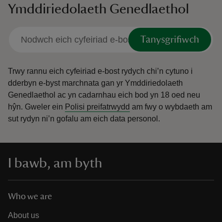
Ymddiriedolaeth Genedlaethol
Tanysgrifiwch
Trwy rannu eich cyfeiriad e-bost rydych chi’n cytuno i
dderbyn e-byst marchnata gan yr Ymddiriedolaeth
Genedlaethol ac yn cadarnhau eich bod yn 18 oed neu
hŷn.
Gweler ein
Polisi preifatrwydd
am fwy o wybdaeth am
sut rydyn ni’n gofalu am eich data personol.
I bawb, am byth
Who we are
About us