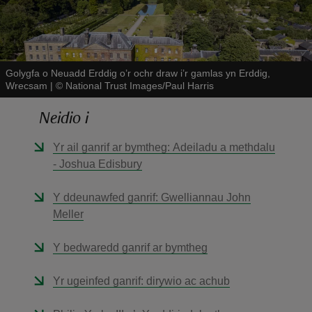
Golygfa o Neuadd Erddig o’r ochr draw i’r gamlas yn Erddig,
Wrecsam
|
©
National Trust Images/Paul Harris
reas
Neidio i
-Z
Yr ail ganrif ar bymtheg: Adeiladu a methdalu
hings
- Joshua Edisbury
o do
Y ddeunawfed ganrif: Gwelliannau John
Meller
ace
ypes
Y bedwaredd ganrif ar bymtheg
Yr ugeinfed ganrif: dirywio ac achub