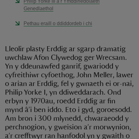
Philip Yorke III a’r Ymddiriedolaeth
Genedlaethol
Pethau eraill o ddiddordeb i chi
Lleolir plasty Erddig ar sgarp dramatig
uwchlaw Afon Clywedog ger Wrecsam.
Yn y ddeunawfed ganrif, gwariodd y
cyfreithiwr cyfoethog, John Meller, lawer
o arian ar Erddig, fel y gwnaeth ei or-nai,
Philip Yorke I, yn ddiweddarach. Ond
erbyn y 1970au, roedd Erddig ar fin
mynd â’i ben iddo. Eto i gyd, goroesodd.
Am bron i 300 mlynedd, chwaraeodd y
perchnogion, y gweision a’r morwynion,
a’r crefftwyr ran hanfodol yn y gwaith o