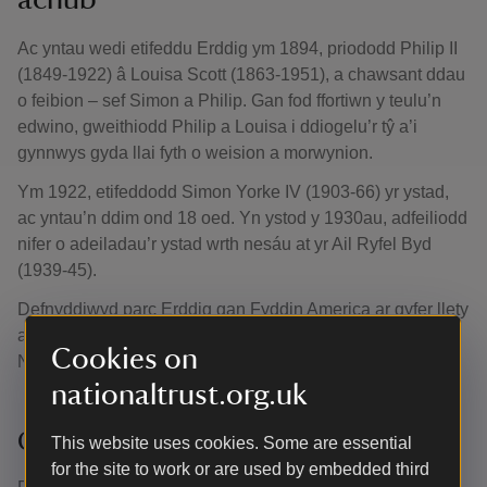
Ac yntau wedi etifeddu Erddig ym 1894, priododd Philip II
(1849-1922) â Louisa Scott (1863-1951), a chawsant ddau
o feibion – sef Simon a Philip. Gan fod ffortiwn y teulu’n
edwino, gweithiodd Philip a Louisa i ddiogelu’r tŷ a’i
gynnwys gyda llai fyth o weision a morwynion.
Ym 1922, etifeddodd Simon Yorke IV (1903-66) yr ystad,
ac yntau’n ddim ond 18 oed. Yn ystod y 1930au, adfeiliodd
nifer o adeiladau’r ystad wrth nesáu at yr Ail Ryfel Byd
(1939-45).
Defnyddiwyd parc Erddig gan Fyddin America ar gyfer llety
a hyfforddiant cyn i Luoedd y Cynghreiriaid ymosod ar
Cookies on
Normandi (Diwrnod D, 6 Mehefin 1944).
nationaltrust.org.uk
Cloddio am lo
This website uses cookies. Some are essential
for the site to work or are used by embedded third