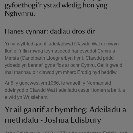
gyfoethogi’r ystad wledig hon yng
Nghymru.
Hanes cynnar: dadlau dros dir
Yn yr wythfed ganrif, adeiladwyd Clawdd Wat er mwyn
ffurfioli’r ffin rhwng teyrnasoedd hanesyddol Cymru a
Mersia (Canolbarth Lloegr erbyn hyn). Clawdd pridd
ydoedd yn bennaf, gyda ffos ar ochr Cymru. Gellir gweld
rhai rhannau o’r clawdd ym mharc Erddig hyd heddiw.
Ar ôl y goncwest ym 1066, fe wnaeth y Normaniaid
ddefnyddio Clawdd Wat i adeiladu castell tomen a beili, a
elwid yn Wristleham.
Yr ail ganrif ar bymtheg: Adeiladu a
methdalu - Joshua Edisbury