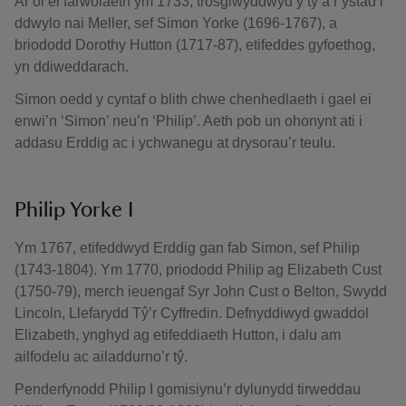
Ar ôl ei farwolaeth ym 1733, trosglwyddwyd y tŷ a’r ystad i
ddwylo nai Meller, sef Simon Yorke (1696-1767), a
briododd Dorothy Hutton (1717-87), etifeddes gyfoethog,
yn ddiweddarach.
Simon oedd y cyntaf o blith chwe chenhedlaeth i gael ei
enwi’n ‘Simon’ neu’n ‘Philip’. Aeth pob un ohonynt ati i
addasu Erddig ac i ychwanegu at drysorau’r teulu.
Philip Yorke I
Ym 1767, etifeddwyd Erddig gan fab Simon, sef Philip
(1743-1804). Ym 1770, priododd Philip ag Elizabeth Cust
(1750-79), merch ieuengaf Syr John Cust o Belton, Swydd
Lincoln, Llefarydd Tŷ’r Cyffredin. Defnyddiwyd gwaddol
Elizabeth, ynghyd ag etifeddiaeth Hutton, i dalu am
ailfodelu ac ailaddurno’r tŷ.
Penderfynodd Philip I gomisiynu’r dylunydd tirweddau