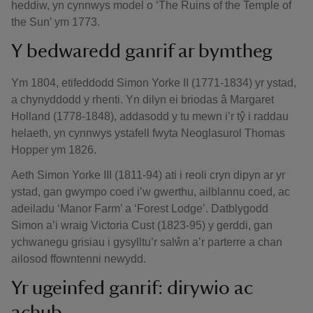
heddiw, yn cynnwys model o ‘The Ruins of the Temple of
the Sun’ ym 1773.
Y bedwaredd ganrif ar bymtheg
Ym 1804, etifeddodd Simon Yorke II (1771-1834) yr ystad,
a chynyddodd y rhenti. Yn dilyn ei briodas â Margaret
Holland (1778-1848), addasodd y tu mewn i’r tŷ i raddau
helaeth, yn cynnwys ystafell fwyta Neoglasurol Thomas
Hopper ym 1826.
Aeth Simon Yorke III (1811-94) ati i reoli cryn dipyn ar yr
ystad, gan gwympo coed i’w gwerthu, ailblannu coed, ac
adeiladu ‘Manor Farm’ a ‘Forest Lodge’. Datblygodd
Simon a’i wraig Victoria Cust (1823-95) y gerddi, gan
ychwanegu grisiau i gysylltu’r salŵn a’r parterre a chan
ailosod ffowntenni newydd.
Yr ugeinfed ganrif: dirywio ac
achub