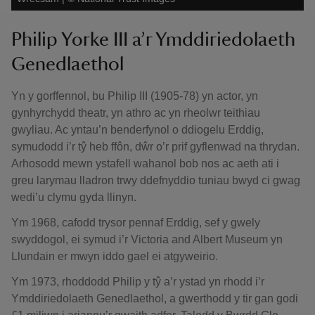
Philip Yorke III a’r Ymddiriedolaeth
Genedlaethol
Yn y gorffennol, bu Philip III (1905-78) yn actor, yn
gynhyrchydd theatr, yn athro ac yn rheolwr teithiau
gwyliau. Ac yntau’n benderfynol o ddiogelu Erddig,
symudodd i’r tŷ heb ffôn, dŵr o’r prif gyflenwad na thrydan.
Arhosodd mewn ystafell wahanol bob nos ac aeth ati i
greu larymau lladron trwy ddefnyddio tuniau bwyd ci gwag
wedi’u clymu gyda llinyn.
Ym 1968, cafodd trysor pennaf Erddig, sef y gwely
swyddogol, ei symud i’r Victoria and Albert Museum yn
Llundain er mwyn iddo gael ei atgyweirio.
Ym 1973, rhoddodd Philip y tŷ a’r ystad yn rhodd i’r
Ymddiriedolaeth Genedlaethol, a gwerthodd y tir gan godi