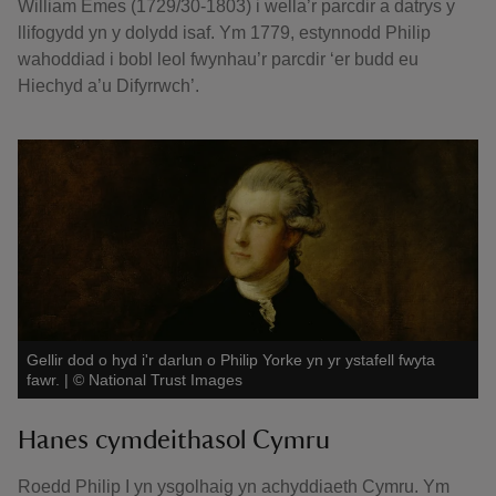
William Emes (1729/30-1803) i wella’r parcdir a datrys y
llifogydd yn y dolydd isaf. Ym 1779, estynnodd Philip
wahoddiad i bobl leol fwynhau’r parcdir ‘er budd eu
Hiechyd a’u Difyrrwch’.
Gellir dod o hyd i'r darlun o Philip Yorke yn yr ystafell fwyta
fawr.
|
©
National Trust Images
Hanes cymdeithasol Cymru
Roedd Philip I yn ysgolhaig yn achyddiaeth Cymru. Ym