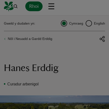
Rhoi
Yn
Back
Back
Back
Yn
Yn
Yn
Yn
Yn
Yn
Gweld y dudalen yn:
Cymraeg
English
l
l
l
l
l
l
l
ver
Nôl i Neuadd a Gardd Erddig
n
Hanes Erddig
rship
Curadur arbenigol
rt
ays