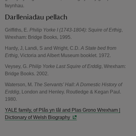
fwynhau.
Darlleniadau pellach
Griffiths, E.
Philip Yorke I (1743-1804): Squire of Erthig
,
Wrexham: Bridge Books, 1995.
Hardy, J, Landi, S and Wright, C.D.
A State bed from
Erthig
, Victoria and Albert Museum booklet. 1972.
Veysey, G.
Philip Yorke Last Squire of Erddig
, Wrexham:
Bridge Books. 2002.
Waterson, M.
The Servants’ Hall: A Domestic History of
Erddig
, London and Henley. Routledge & Kegan Paul.
1980.
YALE family, of Plâs yn Iâl and Plas Grono Wrexham |
Dictionary of Welsh Biography