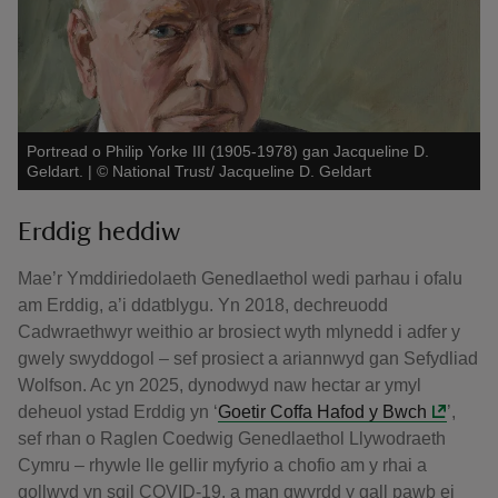
Portread o Philip Yorke III (1905-1978) gan Jacqueline D.
Geldart.
|
©
National Trust/ Jacqueline D. Geldart
Erddig heddiw
Mae’r Ymddiriedolaeth Genedlaethol wedi parhau i ofalu
am Erddig, a’i ddatblygu. Yn 2018, dechreuodd
Cadwraethwyr weithio ar brosiect wyth mlynedd i adfer y
gwely swyddogol – sef prosiect a ariannwyd gan Sefydliad
Wolfson. Ac yn 2025, dynodwyd naw hectar ar ymyl
deheuol ystad Erddig yn ‘
Goetir Coffa Hafod y Bwch
’,
sef rhan o Raglen Coedwig Genedlaethol Llywodraeth
Cymru – rhywle lle gellir myfyrio a chofio am y rhai a
gollwyd yn sgil COVID-19, a man gwyrdd y gall pawb ei