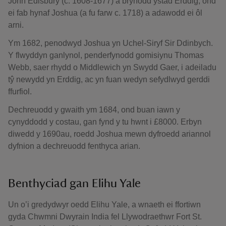
John Edisbury (c. 1608-1677) a brynodd ystad Erddig, ond
ei fab hynaf Joshua (a fu farw c. 1718) a adawodd ei ôl
arni.
Ym 1682, penodwyd Joshua yn Uchel-Siryf Sir Ddinbych.
Y flwyddyn ganlynol, penderfynodd gomisiynu Thomas
Webb, saer rhydd o Middlewich yn Swydd Gaer, i adeiladu
tŷ newydd yn Erddig, ac yn fuan wedyn sefydlwyd gerddi
ffurfiol.
Dechreuodd y gwaith ym 1684, ond buan iawn y
cynyddodd y costau, gan fynd y tu hwnt i £8000. Erbyn
diwedd y 1690au, roedd Joshua mewn dyfroedd ariannol
dyfnion a dechreuodd fenthyca arian.
Benthyciad gan Elihu Yale
Un o’i gredydwyr oedd Elihu Yale, a wnaeth ei ffortiwn
gyda Chwmni Dwyrain India fel Llywodraethwr Fort St.