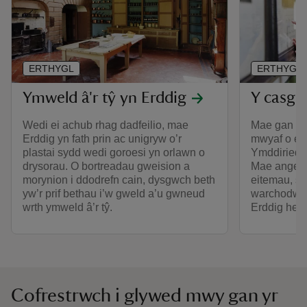
ERTHYGL
ERTHYGL
Ymweld â'r tŷ yn Erddig
Y casgli
Wedi ei achub rhag dadfeilio, mae
Mae gan Erd
Erddig yn fath prin ac unigryw o’r
mwyaf o ei
plastai sydd wedi goroesi yn orlawn o
Ymddiriedo
drysorau. O bortreadau gweision a
Mae angen 
morynion i ddodrefn cain, dysgwch beth
eitemau, sy’
yw’r prif bethau i’w gweld a’u gwneud
warchodwyr
wrth ymweld â’r tŷ.
Erddig hefy
Cofrestrwch i glywed mwy gan yr