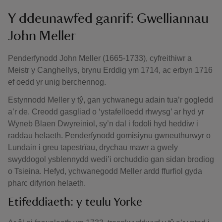
Y ddeunawfed ganrif: Gwelliannau
John Meller
Penderfynodd John Meller (1665-1733), cyfreithiwr a
Meistr y Canghellys, brynu Erddig ym 1714, ac erbyn 1716
ef oedd yr unig berchennog.
Estynnodd Meller y tŷ, gan ychwanegu adain tua’r gogledd
a’r de. Creodd gasgliad o ‘ystafelloedd rhwysg’ ar hyd yr
Wyneb Blaen Dwyreiniol, sy’n dal i fodoli hyd heddiw i
raddau helaeth. Penderfynodd gomisiynu gwneuthurwyr o
Lundain i greu tapestrïau, drychau mawr a gwely
swyddogol ysblennydd wedi’i orchuddio gan sidan brodiog
o Tsieina. Hefyd, ychwanegodd Meller ardd ffurfiol gyda
pharc difyrion helaeth.
Etifeddiaeth: y teulu Yorke