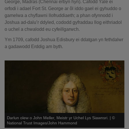
George, Madras (Chennai erbyn hyn). Cafodd Yale ei
orfodi i adael Fort St. George ar ôl iddo gael ei gyhuddo o
gamelwa a chyflawni llofruddiaeth; a phan ofynnodd i
Joshua ad-dalu’r ddyled, cododd gyfraddau llog eithriadol
o uchel a chwalodd eu cyfeillgarwch.
Ym 1709, cafodd Joshua Edisbury ei ddatgan yn fethdalwr
a gadawodd Erddig am byth.
Darlun olew o John Meller, Meistr yr Uchel Lys Siawnsri.
|
©
National Trust Images/John Hammond