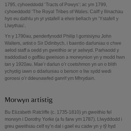
1795, cyhoeddodd ‘Tracts of Powys’; ac ym 1799,
cyhoeddodd ‘The Royal Tribes of Wales. Caiff y llinachau
hyn eu dathlu yn yr ystafell a elwir bellach yn ‘Ystafell y
Llwythau’.
Yn y 1790au, penderfynodd Philip I gomisiynu John
Walters, artist o Sir Ddinbych, i baentio darluniau o chwe
aelod staff a oedd yn gweithio ar yr aelwyd. Parhaodd y
traddodiad o goffáu gweision a morwynion yn y modd hwn
tan y 1920au. Mae’r darlun o’r coetshmon yn un o blith
ychydig iawn o ddarluniau o berson o liw sydd wedi
goroesi o’r ddeunawfed ganrif ym Mhrydain.
Morwyn artistig
Bu Elizabeth Ratcliffe (c. 1735-1810) yn gweithio fel
morwyn i Dorothy Yorke (a fu farw ym 1787). Llwyddodd i
greu gweithiau celf sy’n dal i gael eu cadw yn y tŷ hyd