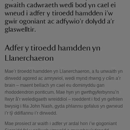
gwaith cadwraeth wedi bod yn cael ei
wneud i adfer y tiroedd hamdden i’w
gwir ogoniant ac adfywio’r dolydd a’r
glaswelltir.
Adfer y tiroedd hamdden yn
Llanerchaeron
Mae’r tiroedd hamdden yn Llanerchaeron, a fu unwaith yn
dirwedd agored ac amrywiol, wedi mynd rhwng y cŵn a’r
brain – maent bellach yn cael eu dominyddu gan
rhododendron ponticum. Mae hyn yn gwrthgyferbynnu’n
llwyr â’r weledigaeth wreiddiol – roeddent i fod yn gefnlen
bwysig i fila John Nash, gyda phlannu gofalus yn gwneud
i’r tŷ ddiflannu i’r dirwedd.
Mae prosiect ar waith i adfer yr ardal hon i’w gogoniant