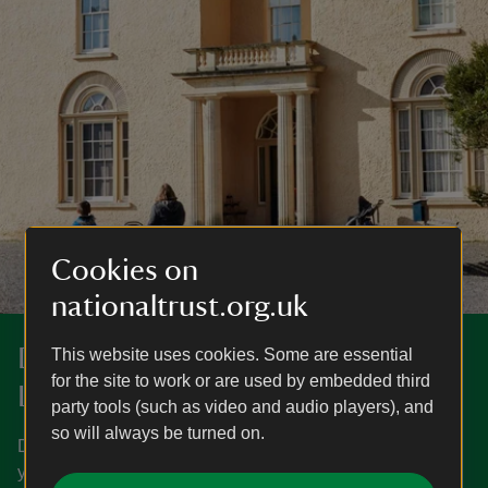
Cookies on
nationaltrust.org.uk
Darganfyddwch fwy am
This website uses cookies. Some are essential
for the site to work or are used by embedded third
Llanerchaeron
party tools (such as video and audio players), and
so will always be turned on.
Dysgwch pryd mae Llanerchaeron ar agor, sut i gyrraedd
yno, pethau i’w gweld a’u gwneud a mwy.