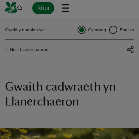
Rhoi
Yn
Back
Back
Back
Yn
Yn
Yn
Yn
Yn
Yn
Gweld y dudalen yn:
Cymraeg
English
l
l
l
l
l
l
l
ver
Nôl i Llanerchaeron
n
Gwaith cadwraeth yn
rship
Llanerchaeron
rt
ays