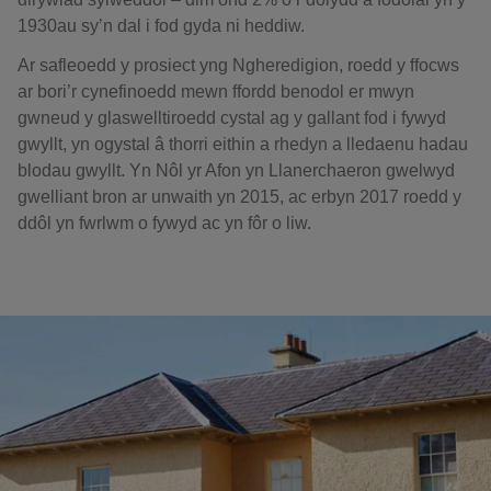
1930au sy’n dal i fod gyda ni heddiw.
Ar safleoedd y prosiect yng Ngheredigion, roedd y ffocws
ar bori’r cynefinoedd mewn ffordd benodol er mwyn
gwneud y glaswelltiroedd cystal ag y gallant fod i fywyd
gwyllt, yn ogystal â thorri eithin a rhedyn a lledaenu hadau
blodau gwyllt. Yn Nôl yr Afon yn Llanerchaeron gwelwyd
gwelliant bron ar unwaith yn 2015, ac erbyn 2017 roedd y
ddôl yn fwrlwm o fywyd ac yn fôr o liw.