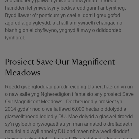
Sioraidd fel y gallwch ymweld a mwynhau’r tiroedd
hamdden fel ymwelwyr y bedwaredd ganrif ar bymtheg.
Bydd llawer o’r ponticum yn cael ei dorri i greu gofod
agored a golygfeydd, a chaiff amrywiaeth ehangach o
blanhigion ei chyflwyno, ynghyd â mwy o ddiddordeb
tymhorol.
Prosiect Save Our Magnificent
Meadows
Roedd gweirgloddiau parcdir eiconig Llanerchaeron yn un
o naw safle yng Ngheredigion i fanteisio ar y prosiect Save
Our Magnificent Meadows. Dechreuodd y prosiect yn
2014 gyda’r nod o wella ffawd 6,000 hectar o ddolydd a
glaswelltiroedd ledled y DU. Mae dolydd a glaswelltiroedd
sy’n gyfoeth o rywogaethau yn rhan annatod o dreftadaeth
naturiol a diwylliannol y DU ond maen nhw wedi dioddef
dirywiad sylweddol – dim ond 2% o’r dolydd a fodolai yn y