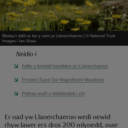
Blodau’r ddôl ar lan y nant yn Llanerchaeron
|
©
National Trust
Images / Ian Shaw
reas
-Z
Neidio i
Adfer y tiroedd hamdden yn Llanerchaeron
hings
o do
Prosiect Save Our Magnificent Meadows
ace
Pethau eraill o ddiddordeb i chi
ypes
Er nad yw Llanerchaeron wedi newid
rhyw lawer ers dros 200 mlynedd, mae