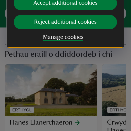
Accept additional cookies
Trefnwch eich ymweliad
Reject additional cookies
Manage cookies
Pethau eraill o ddiddordeb i chi
ERTHYGL
ERTHYGL
Hanes Llanerchaeron
Crwydrw
Llanerc