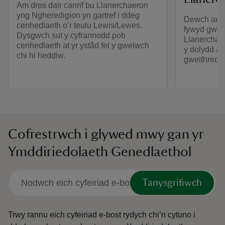
Am dros dair canrif bu Llanerchaeron
yng Ngheredigion yn gartref i ddeg
Dewch am d
cenhedlaeth o’r teulu Lewis/Lewes.
fywyd gwyll
Dysgwch sut y cyfrannodd pob
Llanerchaer
cenhedlaeth at yr ystâd fel y gwelwch
y dolydd ac
chi hi heddiw.
gweithredol
Cofrestrwch i glywed mwy gan yr
Ymddiriedolaeth Genedlaethol
Tanysgrifiwch
Trwy rannu eich cyfeiriad e-bost rydych chi’n cytuno i