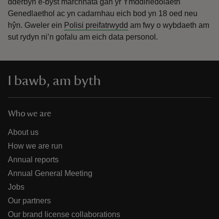
dderbyn e-byst marchnata gan yr Ymddiriedolaeth
Genedlaethol ac yn cadarnhau eich bod yn 18 oed neu
hŷn.
Gweler ein
Polisi preifatrwydd
am fwy o wybdaeth am
sut rydyn ni’n gofalu am eich data personol.
I bawb, am byth
Who we are
About us
How we are run
Annual reports
Annual General Meeting
Jobs
Our partners
Our brand license collaborations