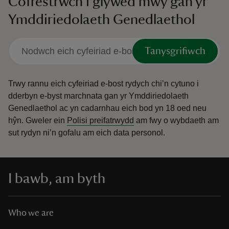
Cofrestrwch i glywed mwy gan yr
Ymddiriedolaeth Genedlaethol
Tanysgrifiwch
Trwy rannu eich cyfeiriad e-bost rydych chi’n cytuno i
dderbyn e-byst marchnata gan yr Ymddiriedolaeth
Genedlaethol ac yn cadarnhau eich bod yn 18 oed neu
hŷn.
Gweler ein
Polisi preifatrwydd
am fwy o wybdaeth am
sut rydyn ni’n gofalu am eich data personol.
I bawb, am byth
Who we are