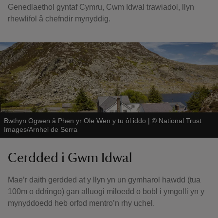
Genedlaethol gyntaf Cymru, Cwm Idwal trawiadol, llyn
rhewlifol â chefndir mynyddig.
Bwthyn Ogwen â Phen yr Ole Wen y tu ôl iddo
|
©
National Trust
Images/Arnhel de Serra
Cerdded i Gwm Idwal
Mae’r daith gerdded at y llyn yn un gymharol hawdd (tua
100m o ddringo) gan alluogi miloedd o bobl i ymgolli yn y
mynyddoedd heb orfod mentro’n rhy uchel.