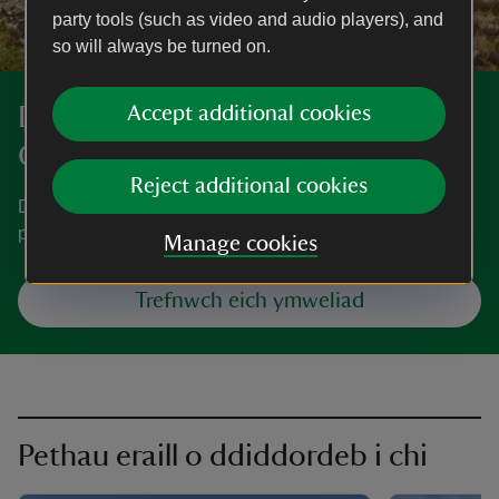
party tools (such as video and audio players), and
so will always be turned on.
Darganfyddwch fwy am Fwthyn
Accept additional cookies
Ogwen
Reject additional cookies
Dysgwch sut i gyrraedd Bwthyn Ogwen, ble i barcio,
pethau i’w gweld a’u gwneud a mwy.
Manage cookies
Trefnwch eich ymweliad
Pethau eraill o ddiddordeb i chi