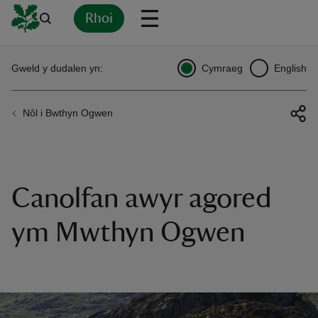
Rhoi
Yn
Back
Back
Back
Yn
Yn
Yn
Yn
Yn
Yn
Gweld y dudalen yn:
Cymraeg
English
l
l
l
l
l
l
l
ver
Nôl i Bwthyn Ogwen
n
Canolfan awyr agored
rship
ym Mwthyn Ogwen
rt
ays