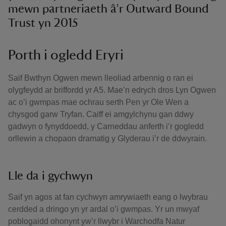
mewn partneriaeth â’r Outward Bound
Trust yn 2015
Porth i ogledd Eryri
Saif Bwthyn Ogwen mewn lleoliad arbennig o ran ei
olygfeydd ar briffordd yr A5. Mae’n edrych dros Lyn Ogwen
ac o’i gwmpas mae ochrau serth Pen yr Ole Wen a
chysgod garw Tryfan. Caiff ei amgylchynu gan ddwy
gadwyn o fynyddoedd, y Carneddau anferth i’r gogledd
orllewin a chopaon dramatig y Glyderau i’r de ddwyrain.
Lle da i gychwyn
Saif yn agos at fan cychwyn amrywiaeth eang o lwybrau
cerdded a dringo yn yr ardal o’i gwmpas. Yr un mwyaf
poblogaidd ohonynt yw’r llwybr i Warchodfa Natur