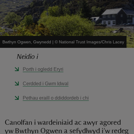
Bwthyn Ogwen, Gwynedd
|
©
National Trust Images/Chris Lacey
reas
-Z
Neidio i
Porth i ogledd Eryri
hings
o do
Cerdded i Gwm Idwal
ace
Pethau eraill o ddiddordeb i chi
ypes
Canolfan i wardeiniaid ac awyr agored
yw Bwthyn Ogwen a sefydlwyd i’w redeg