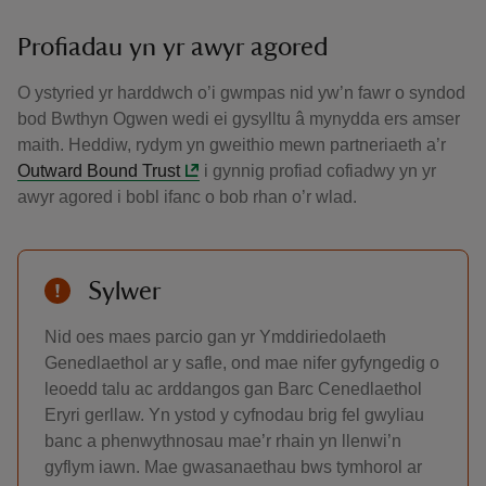
Profiadau yn yr awyr agored
O ystyried yr harddwch o’i gwmpas nid yw’n fawr o syndod
bod Bwthyn Ogwen wedi ei gysylltu â mynydda ers amser
maith. Heddiw, rydym yn gweithio mewn partneriaeth a’r
Outward Bound Trust
i gynnig profiad cofiadwy yn yr
awyr agored i bobl ifanc o bob rhan o’r wlad.
Sylwer
Nid oes maes parcio gan yr Ymddiriedolaeth
Genedlaethol ar y safle, ond mae nifer gyfyngedig o
leoedd talu ac arddangos gan Barc Cenedlaethol
Eryri gerllaw. Yn ystod y cyfnodau brig fel gwyliau
banc a phenwythnosau mae’r rhain yn llenwi’n
gyflym iawn. Mae gwasanaethau bws tymhorol ar