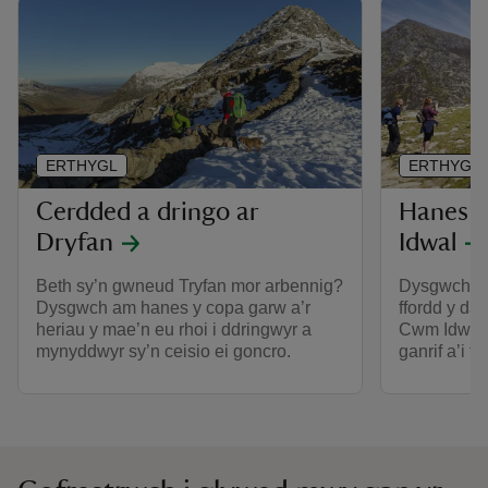
ERTHYGL
ERTHYGL
Cerdded a dringo ar
Hanes 
Dryfan
Idwal
Beth sy’n gwneud Tryfan mor arbennig?
Dysgwch am
Dysgwch am hanes y copa garw a’r
ffordd y da
heriau y mae’n eu rhoi i ddringwyr a
Cwm Idwal 
mynyddwyr sy’n ceisio ei goncro.
ganrif a’i f