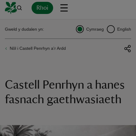
Rhoi
Yn
Back
Back
Back
Yn
Yn
Yn
Yn
Yn
Yn
Gweld y dudalen yn:
Cymraeg
English
l
l
l
l
l
l
l
ver
Nôl i Castell Penrhyn a'r Ardd
n
Castell Penrhyn a hanes
rship
fasnach gaethwasiaeth
rt
ays