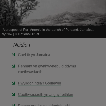
‘A prospect of Port Antonio in the parish of Portland, Jamaica’,
dyfrlliw
|
©
National Trust
reas
-Z
Neidio i
Cael tir yn Jamaica
hings
o do
Pennant yn gwrthwynebu diddymu
caethwasiaeth
ace
ypes
Pwyllgor India’r Gorllewin
Caethwasiaeth yn anghyfreithlon
Pethau eraill o ddiddordeb i chi