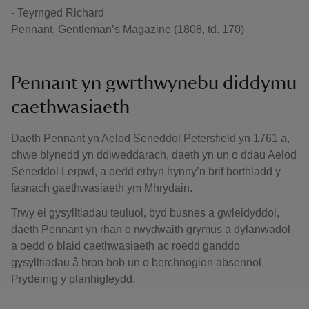
- Teyrnged Richard
Pennant, Gentleman’s Magazine (1808, td. 170)
Pennant yn gwrthwynebu diddymu
caethwasiaeth
Daeth Pennant yn Aelod Seneddol Petersfield yn 1761 a,
chwe blynedd yn ddiweddarach, daeth yn un o ddau Aelod
Seneddol Lerpwl, a oedd erbyn hynny’n brif borthladd y
fasnach gaethwasiaeth ym Mhrydain.
Trwy ei gysylltiadau teuluol, byd busnes a gwleidyddol,
daeth Pennant yn rhan o rwydwaith grymus a dylanwadol
a oedd o blaid caethwasiaeth ac roedd ganddo
gysylltiadau â bron bob un o berchnogion absennol
Prydeinig y planhigfeydd.