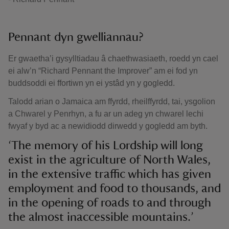
Pennant dyn gwelliannau?
Er gwaetha’i gysylltiadau â chaethwasiaeth, roedd yn cael
ei alw’n “Richard Pennant the Improver” am ei fod yn
buddsoddi ei ffortiwn yn ei ystâd yn y gogledd.
Talodd arian o Jamaica am ffyrdd, rheilffyrdd, tai, ysgolion
a Chwarel y Penrhyn, a fu ar un adeg yn chwarel lechi
fwyaf y byd ac a newidiodd dirwedd y gogledd am byth.
‘The memory of his Lordship will long
exist in the agriculture of North Wales,
in the extensive traffic which has given
employment and food to thousands, and
in the opening of roads to and through
the almost inaccessible mountains.’