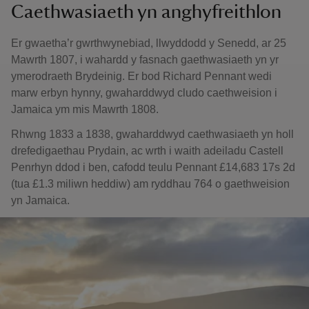
Caethwasiaeth yn anghyfreithlon
Er gwaetha’r gwrthwynebiad, llwyddodd y Senedd, ar 25
Mawrth 1807, i wahardd y fasnach gaethwasiaeth yn yr
ymerodraeth Brydeinig. Er bod Richard Pennant wedi
marw erbyn hynny, gwaharddwyd cludo caethweision i
Jamaica ym mis Mawrth 1808.
Rhwng 1833 a 1838, gwaharddwyd caethwasiaeth yn holl
drefedigaethau Prydain, ac wrth i waith adeiladu Castell
Penrhyn ddod i ben, cafodd teulu Pennant £14,683 17s 2d
(tua £1.3 miliwn heddiw) am ryddhau 764 o gaethweision
yn Jamaica.