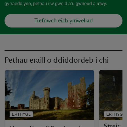
gyrraedd yno, pethau i’w gweld a’u gwneud a mwy.
Trefnwch eich ymweliad
Pethau eraill o ddiddordeb i chi
ERTHYGL
ERTHYGL
Streic 