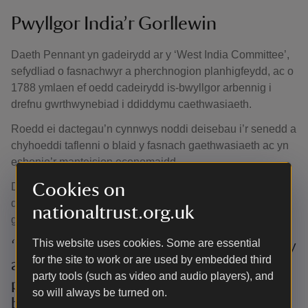
Pwyllgor India’r Gorllewin
Daeth Pennant yn gadeirydd ar y ‘West India Committee’,
sefydliad o fasnachwyr a pherchnogion planhigfeydd, ac o
1788 ymlaen ef oedd cadeirydd is-bwyllgor arbennig i
drefnu gwrthwynebiad i ddiddymu caethwasiaeth.
Roedd ei dactegau’n cynnwys noddi deisebau i’r senedd a
chyhoeddi taflenni o blaid y fasnach gaethwasiaeth ac yn
esbonio’r manteision economaidd.
Cookies on
Defnyddiai Richard ei safle fel Aelod Seneddol Lerpwl i
ddadlau yn Nhŷ’r Cyffredin yn erbyn diddymu’r fasnach
nationaltrust.org.uk
gaethweision.
This website uses cookies. Some are essential
‘If they passed the vote of abolition they
for the site to work or are used by embedded third
actually struck at seventy millions of
party tools (such as video and audio players), and
property, they ruined the colonies, and
so will always be turned on.
by destroying an essential nursery of