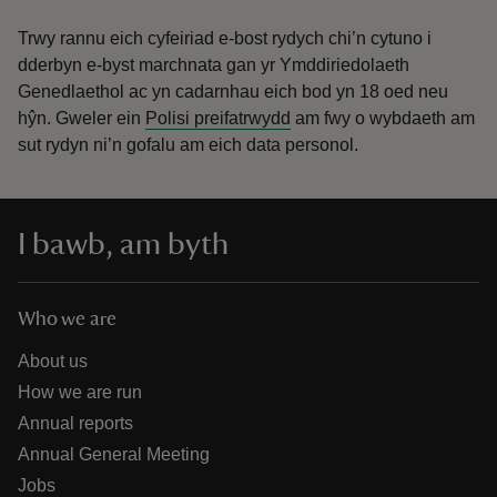
Trwy rannu eich cyfeiriad e-bost rydych chi’n cytuno i
dderbyn e-byst marchnata gan yr Ymddiriedolaeth
Genedlaethol ac yn cadarnhau eich bod yn 18 oed neu
hŷn.
Gweler ein
Polisi preifatrwydd
am fwy o wybdaeth am
sut rydyn ni’n gofalu am eich data personol.
I bawb, am byth
Who we are
About us
How we are run
Annual reports
Annual General Meeting
Jobs