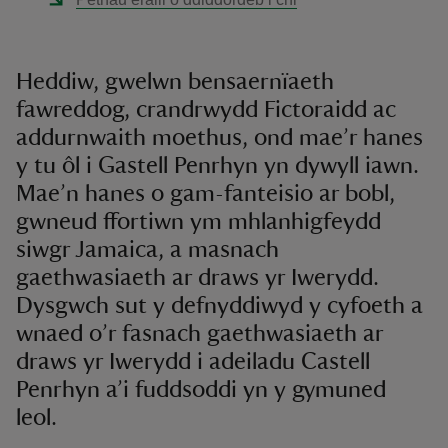
Heddiw, gwelwn bensaernïaeth
fawreddog, crandrwydd Fictoraidd ac
addurnwaith moethus, ond mae’r hanes
y tu ôl i Gastell Penrhyn yn dywyll iawn.
Mae’n hanes o gam-fanteisio ar bobl,
gwneud ffortiwn ym mhlanhigfeydd
siwgr Jamaica, a masnach
gaethwasiaeth ar draws yr Iwerydd.
Dysgwch sut y defnyddiwyd y cyfoeth a
wnaed o’r fasnach gaethwasiaeth ar
draws yr Iwerydd i adeiladu Castell
Penrhyn a’i fuddsoddi yn y gymuned
leol.