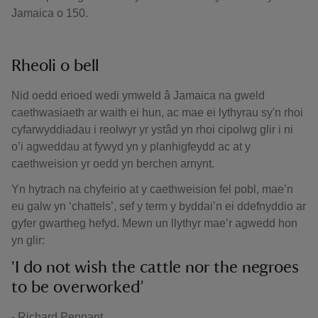
Jamaica o 150.
Rheoli o bell
Nid oedd erioed wedi ymweld â Jamaica na gweld
caethwasiaeth ar waith ei hun, ac mae ei lythyrau sy'n rhoi
cyfarwyddiadau i reolwyr yr ystâd yn rhoi cipolwg glir i ni
o’i agweddau at fywyd yn y planhigfeydd ac at y
caethweision yr oedd yn berchen arnynt.
Yn hytrach na chyfeirio at y caethweision fel pobl, mae’n
eu galw yn ‘chattels’, sef y term y byddai’n ei ddefnyddio ar
gyfer gwartheg hefyd. Mewn un llythyr mae’r agwedd hon
yn glir:
'I do not wish the cattle nor the negroes
to be overworked’
- Richard Pennant