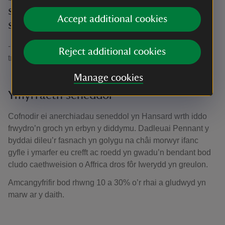
seamen, gave up the dominion of the
Accept additional cookies
sea at a single glance’
- Richard Pennant, Barwn 1af Penrhyn, yn annerch
Reject additional cookies
trafodaeth y Senedd ar Ddiddymu Caethwasiaeth (1789)
Manage cookies
Ymyrraeth seneddol
Cofnodir ei anerchiadau seneddol yn Hansard wrth iddo
frwydro’n groch yn erbyn y diddymu. Dadleuai Pennant y
byddai dileu’r fasnach yn golygu na châi morwyr ifanc
gyfle i ymarfer eu crefft ac roedd yn gwadu’n bendant bod
cludo caethweision o Affrica dros fôr Iwerydd yn greulon.
Amcangyfrifir bod rhwng 10 a 30% o’r rhai a gludwyd yn
marw ar y daith.