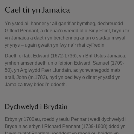
Cael tir yn Jamaica
Yn ystod ail hanner yr ail ganrif ar bymtheg, dechreuodd
Gifford Pennant, a ddeuai’n wreiddiol o Sir y Fflint, brynu tir
yn Jamaica a daeth yn berchennog ar un o stadau mwyaf
yr ynys – ugain gwaith yn fwy na’r rhai cyffredin.
Daeth ei fab, Edward (1672-1736), yn Brif Ustus Jamaica;
ymhen amser daeth un o feibion Edward, Samuel (1709-
50), yn Arglwydd Faer Llundain, ac ychwanegodd mab
arall, John (m.1782), hyd yn oed fwy o dir at yr ystâd yn
Jamaica trwy briodi’n ddoeth.
Dychwelyd i Brydain
Erbyn yr 1700au, roedd y teulu Pennant wedi dychwelyd i
Brydain ac erbyn i Richard Pennant (1739-1808) ddod yn
farwn cyntaf Penrhyn, roeddent yn rheoli eu heiddo yn