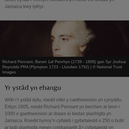
Jamaica trwy lythyr.
Richard Pennant, Barwn 1af Penrhyn (1739 - 1808) gan Syr Joshua
Reynolds PRA (Plympton 1723 - Llundain 1792)
|
©
National Trust
Images
Yr ystâd yn ehangu
Wrth i’r ystâd dyfu, roedd nifer y caethweision yn cynyddu.
Erbyn 1805, roedd Richard Pennant yn berchen ar bron i
1000 o gaethweision ar draws ei bedair planhigfa yn
Jamaica. Roedd hynny’n cyfateb i gyfartaledd o 250 o bobl
ar bob planhigfa mewn cymhariaeth â’r cyfartaledd yn