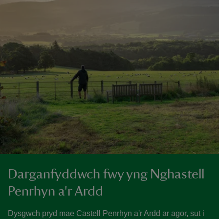
Darganfyddwch fwy yng Nghastell
Penrhyn a'r Ardd
Dysgwch pryd mae Castell Penrhyn a'r Ardd ar agor, sut i