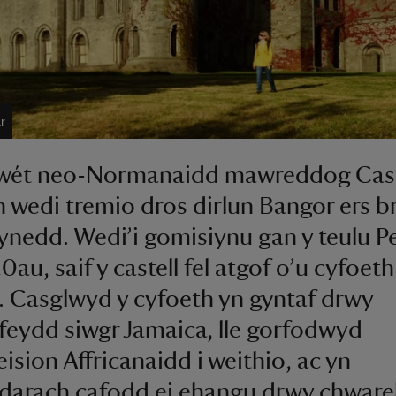
r
lwét neo-Normanaidd mawreddog Cast
 wedi tremio dros dirlun Bangor ers br
nedd. Wedi’i gomisiynu gan y teulu P
0au, saif y castell fel atgof o’u cyfoeth
. Casglwyd y cyfoeth yn gyntaf drwy
feydd siwgr Jamaica, lle gorfodwyd
ision Affricanaidd i weithio, ac yn
arach cafodd ei ehangu drwy chwarel