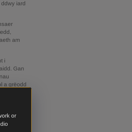
 ddwy iard
nsaer
fedd,
gaeth am
 i
naidd. Gan
nnau
ol a grëodd
h.
n cwmpasu
 gwaith
work or
dd
udio