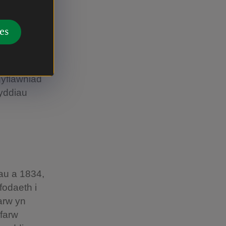
£123,000 -
oges
es
eb ffug,
gyflawniad
nyddiau
au a 1834,
fodaeth i
farw yn
 farw