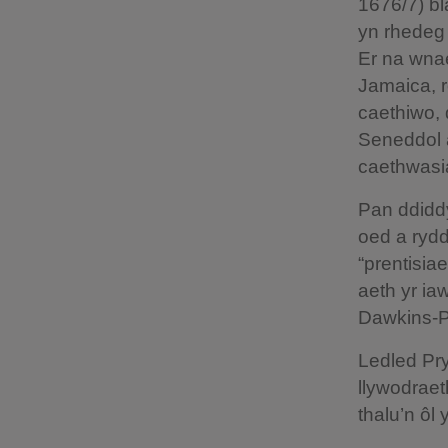
1676/7) b
yn rhedeg
Er na wnae
Jamaica, r
caethiwo, 
Seneddol a
caethwasi
Pan ddidd
oed a ryd
“prentisia
aeth yr ia
Dawkins-P
Ledled Pry
llywodraet
thalu’n ôl