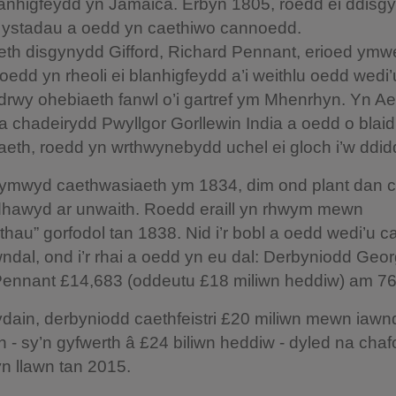
lanhigfeydd yn Jamaica. Erbyn 1805, roedd ei ddisg
 ystadau a oedd yn caethiwo cannoedd.
th disgynydd Gifford, Richard Pennant, erioed ymw
oedd yn rheoli ei blanhigfeydd a’i weithlu oedd wedi’
drwy ohebiaeth fanwl o’i gartref ym Mhenrhyn. Yn Ae
 chadeirydd Pwyllgor Gorllewin India a oedd o blaid
aeth, roedd yn wrthwynebydd uchel ei gloch i’w ddi
ymwyd caethwasiaeth ym 1834, dim ond plant dan 
dhawyd ar unwaith. Roedd eraill yn rhwym mewn
ethau” gorfodol tan 1838. Nid i’r bobl a oedd wedi’u c
wndal, ond i’r rhai a oedd yn eu dal: Derbyniodd Geo
ennant £14,683 (oddeutu £18 miliwn heddiw) am 76
dain, derbyniodd caethfeistri £20 miliwn mewn iawn
h - sy’n gyfwerth â £24 biliwn heddiw - dyled na chaf
 yn llawn tan 2015.