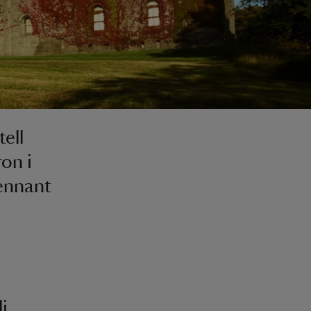
ell
on i
ennant
i