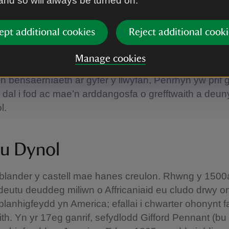
 and so will always be turned on.
lynyddoedd lawer i’w adeiladu ar gost sylweddol o 
erth â thros £100 miliwn heddiw. Ymwelodd y Dywys
ept additional cookies
Reject additional cooki
ym 1832, gan weld nad oedd wedi ei gwblhau.
Manage cookies
i beirniaid wedi gwneud hwyl am ben ei ganoloesold
’n bensaernïaeth ar gyfer y llwyfan, Penrhyn yw prif 
dal i fod ac mae’n arddangosfa o grefftwaith a deu
l.
u Dynol
ysblander y castell mae hanes creulon. Rhwng y 1500
eutu deuddeg miliwn o Affricaniaid eu cludo drwy or
 blanhigfeydd yn America; efallai i chwarter ohonynt 
ith. Yn yr 17eg ganrif, sefydlodd Gifford Pennant (bu