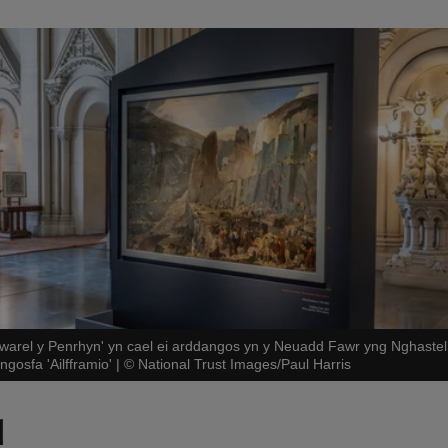
warel y Penrhyn' yn cael ei arddangos yn y Neuadd Fawr yng Nghastell
gosfa 'Ailfframio'
|
©
National Trust Images/Paul Harris
d