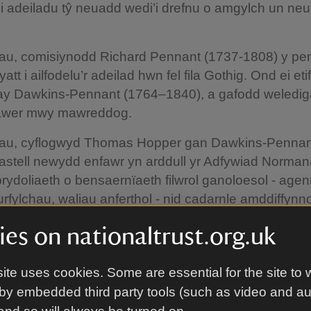
 adeiladu tŷ neuadd wedi’i drefnu o amgylch un neu
au, comisiynodd Richard Pennant (1737-1808) y pe
t i ailfodelu’r adeilad hwn fel fila Gothig. Ond ei eti
y Dawkins-Pennant (1764–1840), a gafodd weledi
lawer mwy mawreddog.
au, cyflogwyd Thomas Hopper gan Dawkins-Pennant
astell newydd enfawr yn arddull yr Adfywiad Norma
ydoliaeth o bensaernïaeth filwrol ganoloesol - age
rfylchau, waliau anferthol - nid cadarnle amddiffynn
d yn hytrach arddangosfa theatrig o bŵer a chyfoet
es on nationaltrust.org.uk
eiladu’n defnyddio calchfaen Penmon Ynys Môn, y
rics, roedd y prosiect yn ymgorffori cerfiadau o bren a
ite uses cookies. Some are essential for the site to 
urniadol, a gwydr lliw gan Thomas Willement, dyluny
by embedded third party tools (such as video and a
o’r cyfnod.