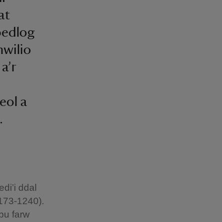
at
oedlog
hwilio
a’r
eol a
.
di’i ddal
1173-1240).
(bu farw