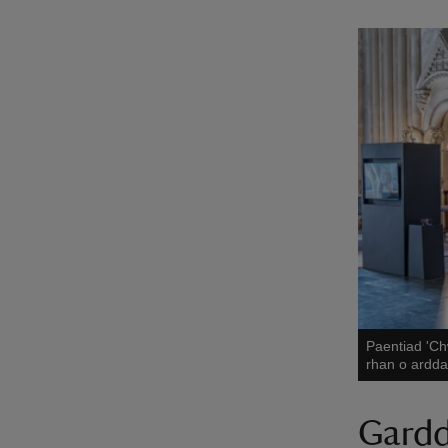
Paentiad 'Ch
rhan o arddan
Gard