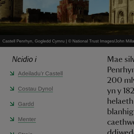
Castell Penrhyn, Gogledd Cymru
|
©
National Trust Images/John Milla
Neidio i
Mae si
Penrhyn
Adeiladu’r Castell
200 mly
Costau Dynol
yn y 182
helaeth
Gardd
blanhig
Menter
caethwe
ddiwedd