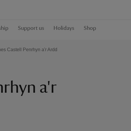
hip
Support us
Holidays
Shop
es Castell Penrhyn a'r Ardd
rhyn a'r