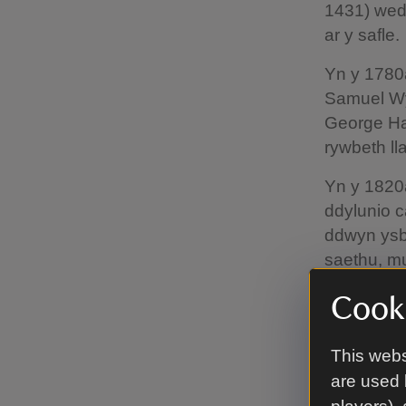
1431) wedi
ar y safle.
Yn y 1780
Samuel Wyat
George Ha
rywbeth l
Yn y 1820
ddylunio c
ddwyn ysbr
saethu, mu
Hopper, on
Cooki
Wedi’i ad
craidd o f
This webs
plastr add
are used 
blaenllaw 