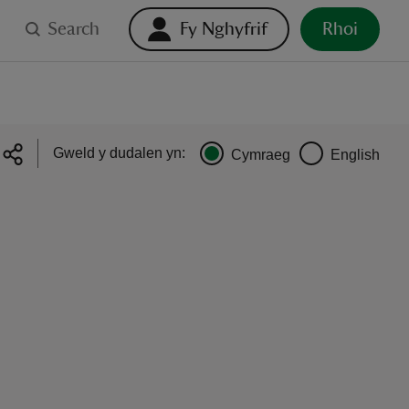
Search
Fy Nghyfrif
Rhoi
Gweld y dudalen yn:
Cymraeg
English