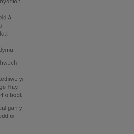
ynyddion
eld â
u
lod
ddymu.
chwech
aethiwo yr
rge Hay
4 o bobl.
dal gan y
odd ei