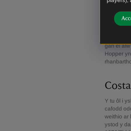
players),
Cymerodd f
sy’n gyfw
Acc
Victoria 
Er bod rha
gan ei alw
Hopper yn 
rhanbartho
Costa
Y tu ôl i 
cafodd odd
weithio ar
ystod y da