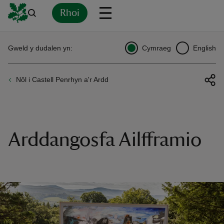
Rhoi
Yn
Back
Back
Back
Yn
Yn
Yn
Yn
Yn
Yn
Gweld y dudalen yn:
Cymraeg
English
l
l
l
l
l
l
l
ver
Nôl i Castell Penrhyn a'r Ardd
n
Arddangosfa Ailfframio
rship
rt
ays