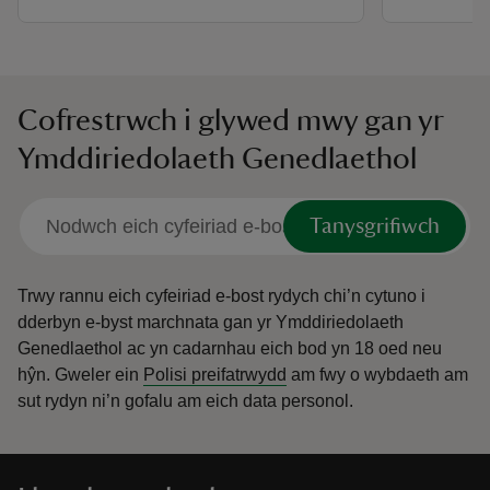
Cofrestrwch i glywed mwy gan yr
Ymddiriedolaeth Genedlaethol
Tanysgrifiwch
Trwy rannu eich cyfeiriad e-bost rydych chi’n cytuno i
dderbyn e-byst marchnata gan yr Ymddiriedolaeth
Genedlaethol ac yn cadarnhau eich bod yn 18 oed neu
hŷn.
Gweler ein
Polisi preifatrwydd
am fwy o wybdaeth am
sut rydyn ni’n gofalu am eich data personol.