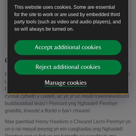
Gymraeg yn dal i ddisgleirio yn Nyffryn Ogwen. Hwn
Ch
This website uses cookies. Some are essential
yw ein cyfoeth ni.
for the site to work or are used by embedded third
party tools (such as video and audio players), and
so will always be turned on.
1
of
6
Accept additional cookies
Cefndir Hanesyddol
Reject additional cookies
Mae gan Castell Penrhyn gysylltiadau annatod i’r Chwarel
Lechi Penrhyn a’r gymuned yn nhref chwarelyddol
Manage cookies
Bethesda. Roedd gwaith llafur y chwarelwyr yma yn
cynnal cyfoeth y castell, ac yn yr un modd trawsnewidiodd
buddsoddiad teulu’r Pennant yng Nghastell Penrhyn
graddfa, tirwedd a ffordd o fyw'r chwarel.
Mae paentiad Henry Hawkins o Chwarel Lechi Penrhyn yn
un o rai mwyaf pwysig yn ein casgliadau yng Nghastell