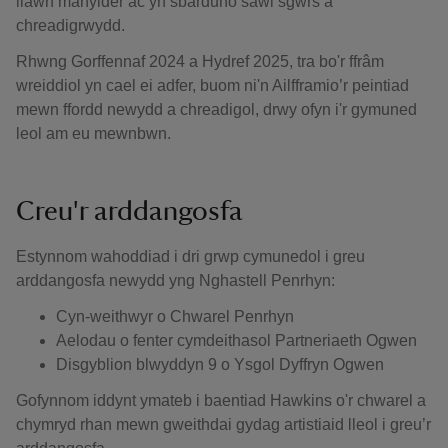
llawn manylder ac yn sbarduno sawl sgwrs a
chreadigrwydd.
Rhwng Gorffennaf 2024 a Hydref 2025, tra bo'r ffrâm
wreiddiol yn cael ei adfer, buom ni'n Ailfframio’r peintiad
mewn ffordd newydd a chreadigol, drwy ofyn i'r gymuned
leol am eu mewnbwn.
Creu'r arddangosfa
Estynnom wahoddiad i dri grwp cymunedol i greu
arddangosfa newydd yng Nghastell Penrhyn:
Cyn-weithwyr o Chwarel Penrhyn
Aelodau o fenter cymdeithasol Partneriaeth Ogwen
Disgyblion blwyddyn 9 o Ysgol Dyffryn Ogwen
Gofynnom iddynt ymateb i baentiad Hawkins o'r chwarel a
chymryd rhan mewn gweithdai gydag artistiaid lleol i greu’r