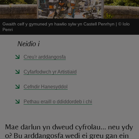
Gwaith celf y gymuned yn hawlio sylw yn Castell Penrhyn
|
©
Iolo
Penri
Neidio i
reas
-Z
Creu'r arddangosfa
Cyfarfodwch yr Artistiaid
hings
o do
Cefndir Hanesyddol
ace
Pethau eraill o ddiddordeb i chi
ypes
Mae darlun yn dweud cyfrolau... neu ydy
o? Bu arddangosfa wedi ei greu gan ein