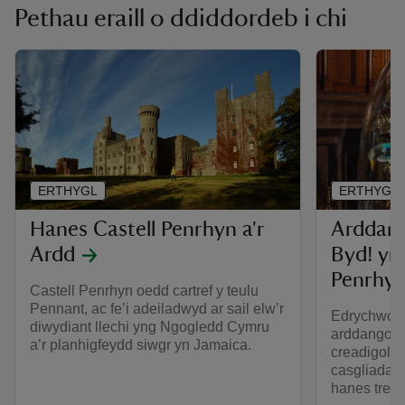
Pethau eraill o ddiddordeb i chi
ERTHYGL
ERTHYGL
Hanes Castell Penrhyn a'r
Arddang
Ardd
Byd! yn
Penrhy
Castell Penrhyn oedd cartref y teulu
Pennant, ac fe’i adeiladwyd ar sail elw’r
Edrychwch y
diwydiant llechi yng Ngogledd Cymru
arddangosf
a’r planhigfeydd siwgr yn Jamaica.
creadigol a
casgliadau s
hanes trefe