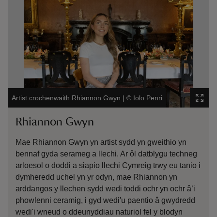
Artist crochenwaith Rhiannon Gwyn
|
©
Iolo Penri
Art
Rhiannon Gwyn
J
Mae Rhiannon Gwyn yn artist sydd yn gweithio yn
Ar
bennaf gyda serameg a llechi. Ar ôl datblygu techneg
Ma
arloesol o doddi a siapio llechi Cymreig trwy eu tanio i
ce
dymheredd uchel yn yr odyn, mae Rhiannon yn
Pe
arddangos y llechen sydd wedi toddi ochr yn ochr â’i
o’
phowlenni ceramig, i gyd wedi'u paentio â gwydredd
my
wedi'i wneud o ddeunyddiau naturiol fel y blodyn
pe