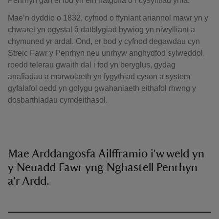
Penrhyn gan ei fod yn ein hatgoffa o’r cysylltiad yma.
Mae’n dyddio o 1832, cyfnod o ffyniant ariannol mawr yn y
chwarel yn ogystal â datblygiad bywiog yn niwylliant a
chymuned yr ardal. Ond, er bod y cyfnod degawdau cyn
Streic Fawr y Penrhyn neu unrhyw anghydfod sylweddol,
roedd telerau gwaith dal i fod yn beryglus, gydag
anafiadau a marwolaeth yn fygythiad cyson a system
gyfalafol oedd yn golygu gwahaniaeth eithafol rhwng y
dosbarthiadau cymdeithasol.
Mae Arddangosfa Ailfframio i'w weld yn
y Neuadd Fawr yng Nghastell Penrhyn
a'r Ardd.