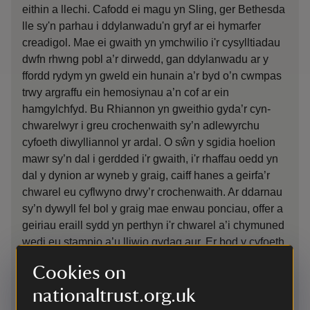
eithin a llechi. Cafodd ei magu yn Sling, ger Bethesda
de
lle sy'n parhau i ddylanwadu'n gryf ar ei hymarfer
yn
creadigol. Mae ei gwaith yn ymchwilio i'r cysylltiadau
da
dwfn rhwng pobl a’r dirwedd, gan ddylanwadu ar y
ch
ffordd rydym yn gweld ein hunain a’r byd o’n cwmpas
go
trwy argraffu ein hemosiynau a’n cof ar ein
Pa
hamgylchfyd. Bu Rhiannon yn gweithio gyda’r cyn-
oe
chwarelwyr i greu crochenwaith sy’n adlewyrchu
po
cyfoeth diwylliannol yr ardal. O sŵn y sgidia hoelion
ha
mawr sy’n dal i gerdded i'r gwaith, i'r rhaffau oedd yn
ar
dal y dynion ar wyneb y graig, caiff hanes a geirfa’r
en
chwarel eu cyflwyno drwy’r crochenwaith. Ar ddarnau
go
sy’n dywyll fel bol y graig mae enwau ponciau, offer a
go
geiriau eraill sydd yn perthyn i'r chwarel a’i chymuned
y 
wedi eu stampio a’u lliwio gydag aur. Er bod y cyfoeth
rh
mawr a gafodd y teulu Pennant ar draul caethweision
ra
Cookies on
Jamaica a gweithwyr y chwarel yn atgas ac yn destun
yn
chwerwder i lawer iawn, a bod creithiau’r amodau
nationaltrust.org.uk
ma
gwaith yn dal i frifo, mae balchder, hiwmor a’r iaith
yn