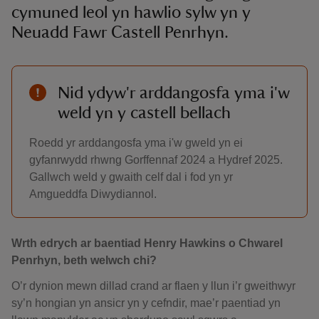
cymuned leol yn hawlio sylw yn y
Neuadd Fawr Castell Penrhyn.
Nid ydyw'r arddangosfa yma i'w
weld yn y castell bellach
Roedd yr arddangosfa yma i'w gweld yn ei
gyfanrwydd rhwng Gorffennaf 2024 a Hydref 2025.
Gallwch weld y gwaith celf dal i fod yn yr
Amgueddfa Diwydiannol.
Wrth edrych ar baentiad Henry Hawkins o Chwarel
Penrhyn, beth welwch chi?
O’r dynion mewn dillad crand ar flaen y llun i’r gweithwyr
sy’n hongian yn ansicr yn y cefndir, mae’r paentiad yn