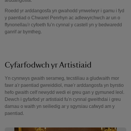
arddangosfa.
Roedd yr arddangosfa yn gwahodd ymwelwyr i gamu i fyd
y paentiad o Chwarel Penrhyn ac adlewyrchwch ar un o
ffynonellau'r cyfoeth fu’n cynnal y castell yn y bedwaredd
ganrif ar bymtheg.
Cyfarfodwch yr Artistiaid
Yn cynnwys gwaith serameg, tecstiliau a gludwaith mor
fawr a'r paentiad gwreiddiol, mae'r arddangosfa yn byrstio
hefo gwaith celf newydd wedi ei greu gan y gymuned leol.
Dewch i gyfarfod yr artistiaid fu'n cynnal gweithdai i greu
darnau o waith yn seiliedig ar y sgyrsiau cafwyd am y
paentiad.
Yn dangos llun 1 o 6
Yn d