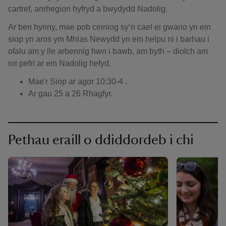
cartref, anrhegion hyfryd a bwydydd Nadolig.
Ar ben hynny, mae pob ceiniog sy’n cael ei gwario yn ein
siop yn aros ym Mhlas Newydd yn ein helpu ni i barhau i
ofalu am y lle arbennig hwn i bawb, am byth – diolch am
roi pefri ar ein Nadolig hefyd.
Mae'r Siop ar agor 10:30-4 .
Ar gau 25 a 26 Rhagfyr.
Pethau eraill o ddiddordeb i chi