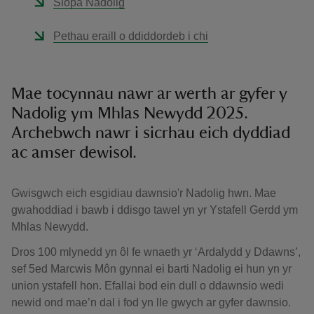
Siopa Nadolig
Pethau eraill o ddiddordeb i chi
Mae tocynnau nawr ar werth ar gyfer y
Nadolig ym Mhlas Newydd 2025.
Archebwch nawr i sicrhau eich dyddiad
ac amser dewisol.
Gwisgwch eich esgidiau dawnsio'r Nadolig hwn. Mae
gwahoddiad i bawb i ddisgo tawel yn yr Ystafell Gerdd ym
Mhlas Newydd.
Dros 100 mlynedd yn ôl fe wnaeth yr ‘Ardalydd y Ddawns’,
sef 5ed Marcwis Môn gynnal ei barti Nadolig ei hun yn yr
union ystafell hon. Efallai bod ein dull o ddawnsio wedi
newid ond mae’n dal i fod yn lle gwych ar gyfer dawnsio.