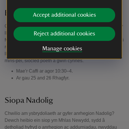
Bwyd a diod Nadoligaidd
Accept additional cookies
Os oes awydd bwyd arnoch, camwch i Gaffi'r Hen Laethdy
lle cewch wledd o ddanteithion Nadoligaidd. Cewch
Reject additional cookies
fwynhau dewis eang o opsiynau, o De Prynhawn Nadolig i
rôl Nadolig hyfryd, yn cynnwys dewisiadau figan a
Manage cookies
llysieuol. Tretiwch eich hun i un o’r ffefrynnau tymhorol, fel
mins-pei, siocled poeth a gwin cynnes.
Mae’r Caffi ar agor 10:30–4.
Ar gau 25 and 26 Rhagfyr.
Siopa Nadolig
Chwilio am ysbrydoliaeth ar gyfer anrhegion Nadolig?
Dewch heibio ein siop ym Mhlas Newydd, sydd â
detholiad hyfryd o anrhegion ac addurniadau, nwyddau