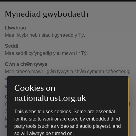
Mynediad gwybodaeth
Llwybrau
Mae llwybr heb risiau i gyrraedd y Tŷ.
Seddi
Mae seddi cyfyngedig y tu mewn i'r Tŷ.
Cŵn a chŵn tywys
Mae croeso mawr i gŵn tywys a chŵn cymorth cofrestredig
yn y digwyddiad hwn. Ni cheir mynediad i unrhyw gŵn
eraill.
Cookies on
nationaltrust.org.uk
Cwestiynau hygyrchedd penodol
Os oes gennych unrhyw gwestiynau penodol yn ymwneud
â hygyrchedd neu beth i’w ddisgwyl adeg y Nadolig ym
This website uses cookies. Some are essential
Mhlas Newydd, rydym yn hapus iawn i helpu. Gallwch
for the site to work or are used by embedded third
anfon e-bost atom yn
party tools (such as video and audio players), and
plasnewydd@nationaltrust.org.uk
so will always be turned on.