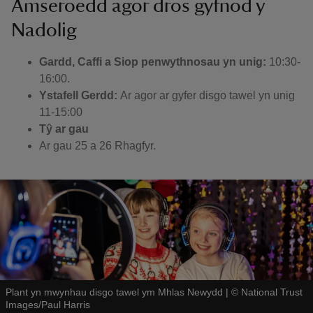
Amseroedd agor dros gyfnod y
Nadolig
Gardd, Caffi a Siop penwythnosau yn unig:
10:30-
16:00.
Ystafell Gerdd:
Ar agor ar gyfer disgo tawel yn unig
11-15:00
Tŷ ar gau
Ar gau 25 a 26 Rhagfyr.
Plant yn mwynhau disgo tawel ym Mhlas Newydd
|
©
National Trust
Images/Paul Harris