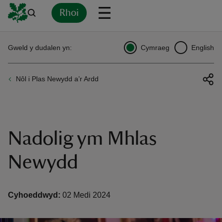
Rhoi
Yn
Back
Back
Back
Yn
Yn
Yn
Yn
Yn
Yn
Gweld y dudalen yn:
Cymraeg
English
l
l
l
l
l
l
l
ver
Nôl i Plas Newydd a’r Ardd
n
Nadolig ym Mhlas
rship
Newydd
rt
Cyhoeddwyd:
02 Medi 2024
ays