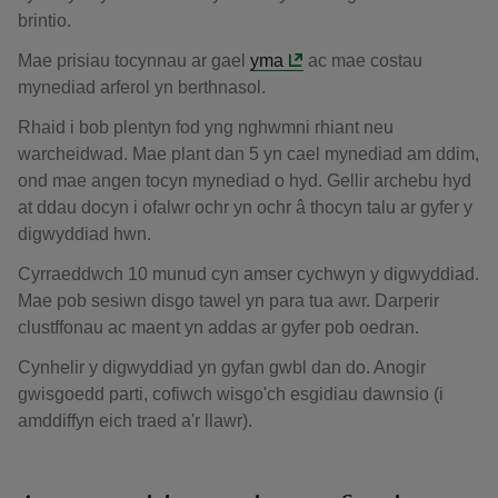
brintio.
Mae prisiau tocynnau ar gael
yma
ac mae costau
mynediad arferol yn berthnasol.
Rhaid i bob plentyn fod yng nghwmni rhiant neu
warcheidwad. Mae plant dan 5 yn cael mynediad am ddim,
ond mae angen tocyn mynediad o hyd. Gellir archebu hyd
at ddau docyn i ofalwr ochr yn ochr â thocyn talu ar gyfer y
digwyddiad hwn.
Cyrraeddwch 10 munud cyn amser cychwyn y digwyddiad.
Mae pob sesiwn disgo tawel yn para tua awr. Darperir
clustffonau ac maent yn addas ar gyfer pob oedran.
Cynhelir y digwyddiad yn gyfan gwbl dan do. Anogir
gwisgoedd parti, cofiwch wisgo'ch esgidiau dawnsio (i
amddiffyn eich traed a'r llawr).