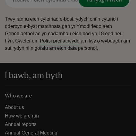
Trwy rannu eich cyfeiriad e-bost rydych chi’n cytuno i
dderbyn e-byst marchnata gan yr Ymddiriedolaeth
Genedlaethol ac yn cadarnhau eich bod yn 18 oed neu
hŷn.
Gweler ein
Polisi preifatrwydd
am fwy o wybdaeth am
sut rydyn ni’n gofalu am eich data personol.
I bawb, am byth
Who we are
About us
How we are run
Annual reports
Annual General Meeting