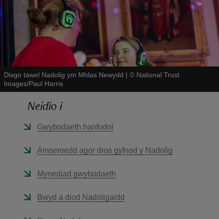
Disgo tawel Nadolig ym Mhlas Newydd
|
©
National Trust
reas
Images/Paul Harris
-Z
Neidio i
hings
o do
Gwybodaeth hanfodol
Amseroedd agor dros gyfnod y Nadolig
ace
ypes
Mynediad gwybodaeth
Bwyd a diod Nadoligaidd