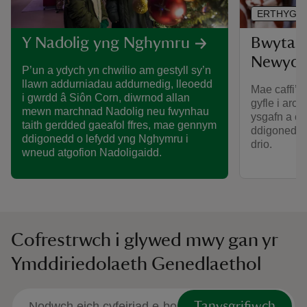
ERTHYGL
Bwyta a
Y Nadolig yng Nghymru
Newyd
P’un a ydych yn chwilio am gestyll sy’n
llawn addurniadau addurnedig, lleoedd
Mae caffi’r
i gwrdd â Siôn Corn, diwrnod allan
gyfle i aros
mewn marchnad Nadolig neu fwynhau
ysgafn a ch
taith gerdded gaeafol ffres, mae gennym
ddigonedd o
ddigonedd o lefydd yng Nghymru i
drio.
wneud atgofion Nadoligaidd.
Cofrestrwch i glywed mwy gan yr
Ymddiriedolaeth Genedlaethol
Tanysgrifiwch