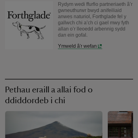
Rydym wedi ffurfio partneriaeth â’r
gwneuthurwr bwyd anifeiliaid
anwes naturiol, Forthglade fel y
gallwch chi a’ch ci gael mwy fyth
allan o’r lleoedd arbennig sydd
dan ein gofal.
Ymweld â'r wefan
Pethau eraill a allai fod o
ddiddordeb i chi