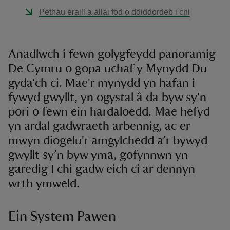
Pethau eraill a allai fod o ddiddordeb i chi
Anadlwch i fewn golygfeydd panoramig
De Cymru o gopa uchaf y Mynydd Du
gyda'ch ci. Mae'r mynydd yn hafan i
fywyd gwyllt, yn ogystal â da byw sy'n
pori o fewn ein hardaloedd. Mae hefyd
yn ardal gadwraeth arbennig, ac er
mwyn diogelu'r amgylchedd a’r bywyd
gwyllt sy’n byw yma, gofynnwn yn
garedig I chi gadw eich ci ar dennyn
wrth ymweld.
Ein System Pawen