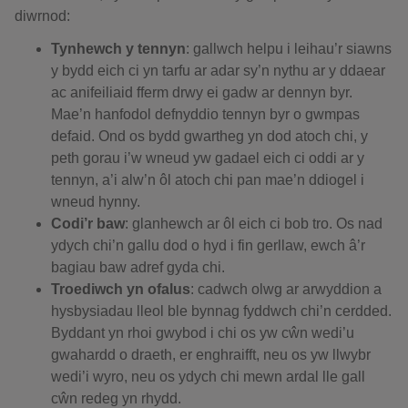
diwrnod:
Tynhewch y tennyn
: gallwch helpu i leihau’r siawns
y bydd eich ci yn tarfu ar adar sy’n nythu ar y ddaear
ac anifeiliaid fferm drwy ei gadw ar dennyn byr.
Mae’n hanfodol defnyddio tennyn byr o gwmpas
defaid. Ond os bydd gwartheg yn dod atoch chi, y
peth gorau i’w wneud yw gadael eich ci oddi ar y
tennyn, a’i alw’n ôl atoch chi pan mae’n ddiogel i
wneud hynny.
Codi’r baw
: glanhewch ar ôl eich ci bob tro. Os nad
ydych chi’n gallu dod o hyd i fin gerllaw, ewch â’r
bagiau baw adref gyda chi.
Troediwch yn ofalus
: cadwch olwg ar arwyddion a
hysbysiadau lleol ble bynnag fyddwch chi’n cerdded.
Byddant yn rhoi gwybod i chi os yw cŵn wedi’u
gwahardd o draeth, er enghraifft, neu os yw llwybr
wedi’i wyro, neu os ydych chi mewn ardal lle gall
cŵn redeg yn rhydd.