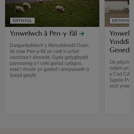
ERTHYGL
ERTHYGL
Ymwelwch â Pen-y-fâl
Ymweld â
Ymddiri
Darganfyddwch y Mynyddoedd Duon,
Genedla
lle mae Pen-y-fâl yn codi’n uchel
uwchlaw’r dirwedd. Gyda golygfeydd
Os ydych chi
panoramig o’r cefn gwlad cyfagos,
rydym yn g
mae’r rhostir yn gartref i amrywiaeth o
y Cod Cŵn 
fywyd gwyllt.
Sgorio Pawe
eich ymwel