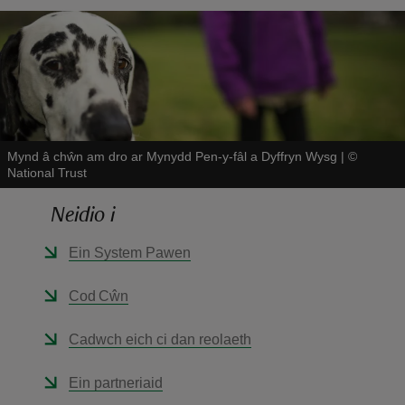
reas
Mynd â chŵn am dro ar Mynydd Pen-y-fâl a Dyffryn Wysg
|
©
-Z
National Trust
hings
Neidio i
o do
Ein System Pawen
ace
Cod Cŵn
ypes
Cadwch eich ci dan reolaeth
Ein partneriaid