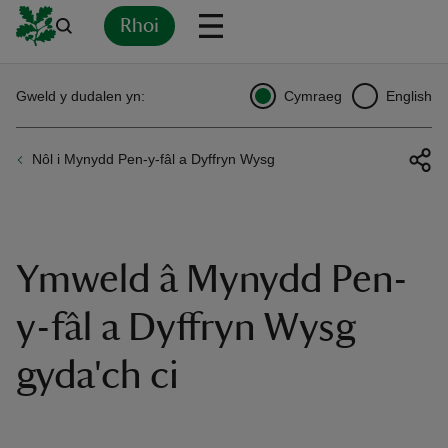
Rhoi
Yn
Back
Back
Back
Yn
Yn
Yn
Yn
Yn
Yn
Gweld y dudalen yn:
Cymraeg
English
l
l
l
l
l
l
l
ver
Nôl i Mynydd Pen-y-fâl a Dyffryn Wysg
n
Ymweld â Mynydd Pen-
rship
y-fâl a Dyffryn Wysg
gyda'ch ci
rt
ays