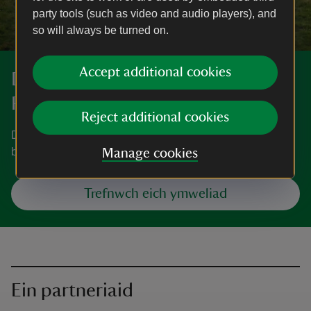
party tools (such as video and audio players), and
so will always be turned on.
Accept additional cookies
Darganfyddwch fwy am Fynydd
Pen-y-fâl a Dyffryn Wysg
Reject additional cookies
Dysgwch sut i gyrraedd Mynydd Pen-y-fâl a Dyffryn Wysg,
ble i barcio, pethau i’w gweld a’u gwneud a mwy.
Manage cookies
Trefnwch eich ymweliad
Ein partneriaid