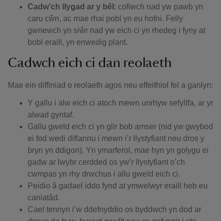
Cadw’ch llygad ar y bêl
: cofiwch nad yw pawb yn
caru cŵn, ac mae rhai pobl yn eu hofni. Felly
gwnewch yn siŵr nad yw eich ci yn rhedeg i fyny at
bobl eraill, yn enwedig plant.
Cadwch eich ci dan reolaeth
Mae ein diffiniad o reolaeth agos neu effeithiol fel a ganlyn:
Y gallu i alw eich ci atoch mewn unrhyw sefyllfa, ar yr
alwad gyntaf.
Gallu gweld eich ci yn glir bob amser (nid yw gwybod
ei fod wedi diflannu i mewn i’r llystyfiant neu dros y
bryn yn ddigon). Yn ymarferol, mae hyn yn golygu ei
gadw ar lwybr cerdded os yw’r llystyfiant o’ch
cwmpas yn rhy drwchus i allu gweld eich ci.
Peidio â gadael iddo fynd at ymwelwyr eraill heb eu
caniatâd.
Cael tennyn i’w ddefnyddio os byddwch yn dod ar