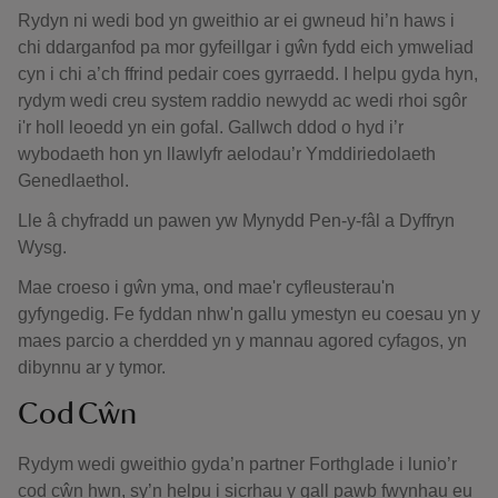
Rydyn ni wedi bod yn gweithio ar ei gwneud hi’n haws i
chi ddarganfod pa mor gyfeillgar i gŵn fydd eich ymweliad
cyn i chi a’ch ffrind pedair coes gyrraedd. I helpu gyda hyn,
rydym wedi creu system raddio newydd ac wedi rhoi sgôr
i'r holl leoedd yn ein gofal. Gallwch ddod o hyd i’r
wybodaeth hon yn llawlyfr aelodau’r Ymddiriedolaeth
Genedlaethol.
Lle â chyfradd un pawen yw Mynydd Pen-y-fâl a Dyffryn
Wysg.
Mae croeso i gŵn yma, ond mae'r cyfleusterau'n
gyfyngedig. Fe fyddan nhw'n gallu ymestyn eu coesau yn y
maes parcio a cherdded yn y mannau agored cyfagos, yn
dibynnu ar y tymor.
Cod Cŵn
Rydym wedi gweithio gyda’n partner Forthglade i lunio’r
cod cŵn hwn, sy’n helpu i sicrhau y gall pawb fwynhau eu