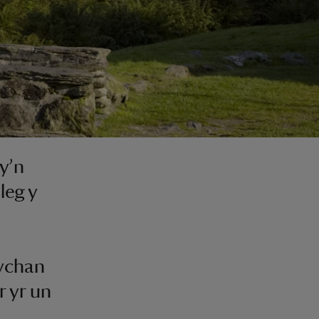
y’n
leg y
bychan
r yr un