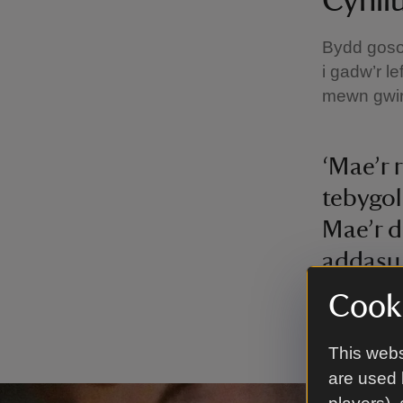
Cynll
Bydd goso
i gadw’r le
mewn gwiri
‘Mae’r
tebygol
Mae’r d
addasu 
Cooki
- Keith J
Genedlae
This webs
are used 