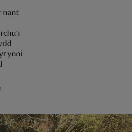
r nant
rchu’r
fydd
yr ynni
d
h