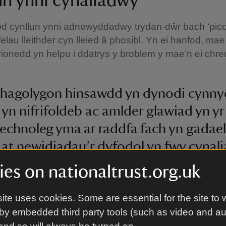
un ynni cynaliadwy
d cynllun ynni adnewyddadwy trydan-dŵr bach ‘pico
felau lleithder cyn lleied â phosibl. Yn ei hanfod, ma
onedd yn helpu i ddatrys y broblem y mae’n ei chre
 rhagolygon hinsawdd yn dynodi cynn
 yn nifrifoldeb ac amlder glawiad yn yr 
echnoleg yma ar raddfa fach yn gadael 
at newidiadau’r dyfodol yn fwy cynal
es on nationaltrust.org.uk
ones, Cynghorydd Newid Hinsawdd i’r Ymddiriedolaet
thol
ite uses cookies. Some are essential for the site to 
by embedded third party tools (such as video and a