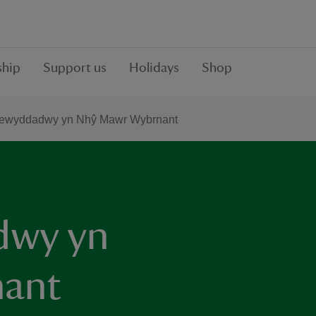
hip
Support us
Holidays
Shop
newyddadwy yn Nhŷ Mawr Wybrnant
dwy yn
ant