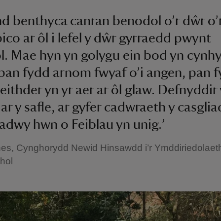
d benthyca canran benodol o’r dŵr o’
pico ar ôl i lefel y dŵr gyrraedd pwynt
. Mae hyn yn golygu ein bod yn cynhy
pan fydd arnom fwyaf o’i angen, pan 
eithder yn yr aer ar ôl glaw. Defnyddir 
ar y safle, ar gyfer cadwraeth y casglia
adwy hwn o Feiblau yn unig.’
ones, Cynghorydd Newid Hinsawdd i’r Ymddiriedolaet
thol