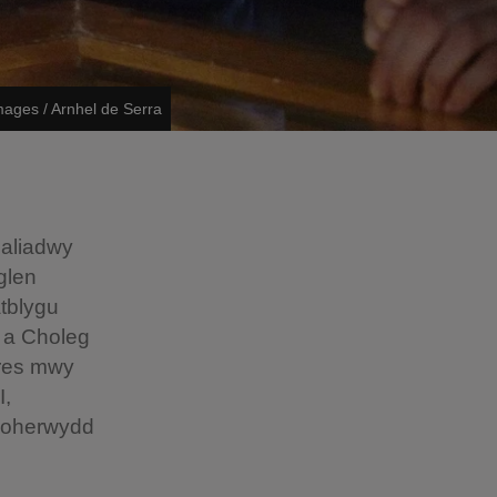
mages / Arnhel de Serra
aliadwy
glen
tblygu
 a Choleg
wres mwy
I,
, oherwydd