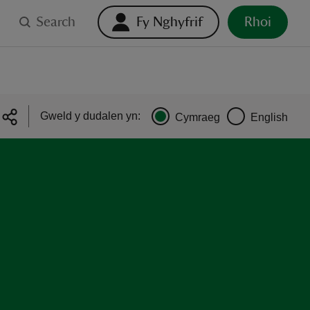
Search
Fy Nghyfrif
Rhoi
Gweld y dudalen yn:
Cymraeg
English