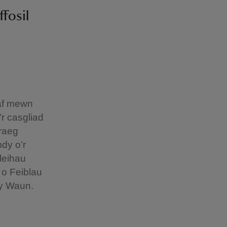
fosil
af mewn
’r casgliad
mraeg
mdy o’r
leihau
 o Feiblau
 y Waun.