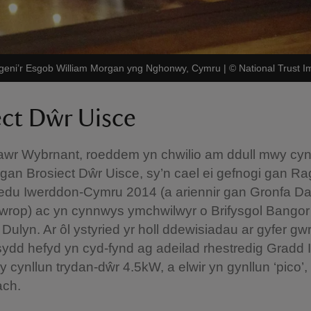
geni’r Esgob William Morgan yng Nghonwy, Cymru
|
©
National Trust I
ect Dŵr Uisce
wr Wybrnant, roeddem yn chwilio am ddull mwy cyn
gan Brosiect Dŵr Uisce, sy’n cael ei gefnogi gan Ra
edu Iwerddon-Cymru 2014 (a ariennir gan Gronfa Da
wrop) ac yn cynnwys ymchwilwyr o Brifysgol Bangor
 Dulyn. Ar ôl ystyried yr holl ddewisiadau ar gyfer g
 sydd hefyd yn cyd-fynd ag adeilad rhestredig Gradd I
 cynllun trydan-dŵr 4.5kW, a elwir yn gynllun ‘pico’
fach.