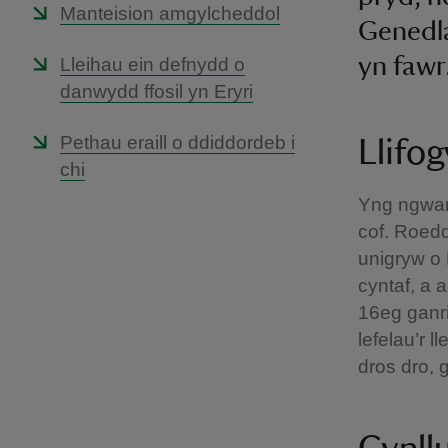
Manteision amgylcheddol
Genedla
yn fawr
Lleihau ein defnydd o
danwydd ffosil yn Eryri
Pethau eraill o ddiddordeb i
Llifo
chi
Yng ngwan
cof. Roedd
unigryw o 
cyntaf, a 
16eg ganri
lefelau’r 
dros dro, 