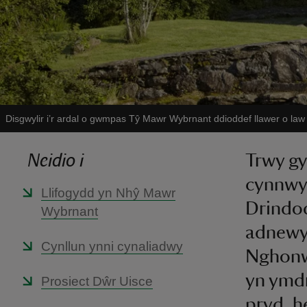
Disgwylir i’r ardal o gwmpas Tŷ Mawr Wybrnant ddioddef llawer o law 
Neidio i
Trwy gy
cynnwys
Llifogydd yn Nhŷ Mawr
Drindod
Wybrnant
adnewy
Cynllun ynni cynaliadwy
Nghonwy
yn ymdri
Prosiect Dŵr Uisce
pryd, h