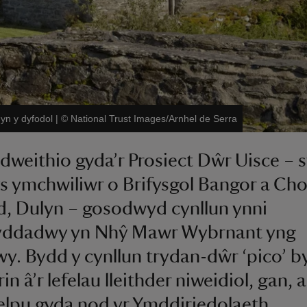
yn y dyfodol
|
©
National Trust Images/Arnhel de Serra
dweithio gyda’r Prosiect Dŵr Uisce – s
 ymchwiliwr o Brifysgol Bangor a Cho
, Dulyn – gosodwyd cynllun ynni
ddadwy yn Nhŷ Mawr Wybrnant yng
. Bydd y cynllun trydan-dŵr ‘pico’ 
n â’r lefelau lleithder niweidiol, gan, a
elpu gyda nod yr Ymddiriedolaeth