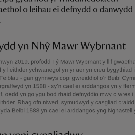
ethol o leihau ei defnydd o danwydd f
.
gydd yn Nhŷ Mawr Wybrnant
wyn 2019, profodd Tŷ Mawr Wybrnant y llif gwaeth
 y lleithder ychwanegol yn yr aer yn creu bygythiad i
Feiblau - gan gynnwys copi gwreiddiol o’r Beibl Cy
argraffwyd yn 1588 - sy’n cael ei arddangos yn y ffer
f, oedd yn golygu bod rhaid defnyddio mwy o wres i 
lleithder. Rhag ofn niwed, symudwyd y casgliad craidd
gyda Beibl 1588 yn cael ei arddangos yng Nghastell