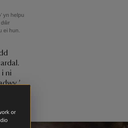
’ yn helpu
e dŵr
u ei hun.
ydd
ardal.
i ni
iadwy.’
h
work or
udio