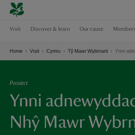
Visit
Discover & learn
Our cause
Members
Home
Visit
Cymru
Tŷ Mawr Wybrnant
Ynni ad
Prosiect
Ynni adnewydda
Nhŷ Mawr Wybrn