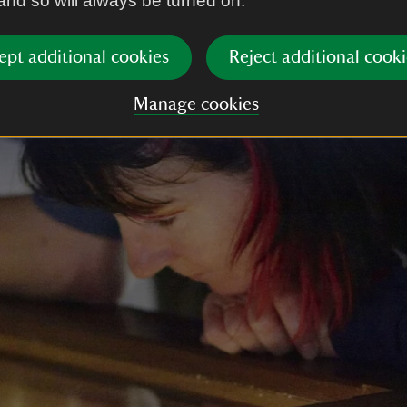
 and so will always be turned on.
ept additional cookies
Reject additional cooki
Manage cookies