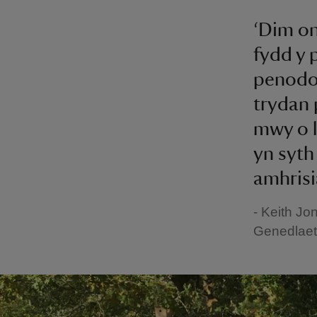
‘Dim on
fydd y 
penodol
trydan 
mwy o l
yn syth 
amhrisi
- Keith J
Genedlae