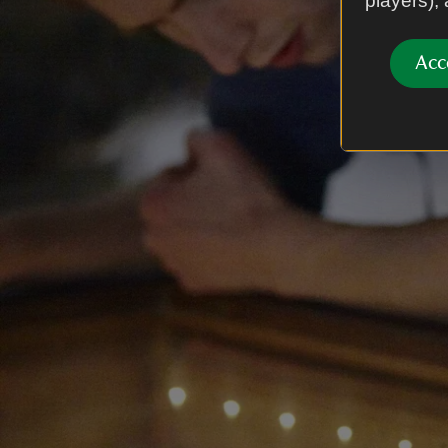
players),
Acc