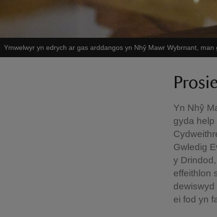
Ymwelwyr yn edrych ar gas arddangos yn Nhŷ Mawr Wybrnant, man 
Prosi
Yn Nhŷ Ma
gyda help 
Cydweithr
Gwledig E
y Drindod,
effeithlon
dewiswyd y
ei fod yn 