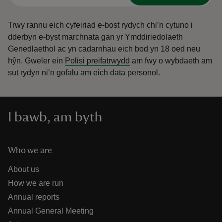
Trwy rannu eich cyfeiriad e-bost rydych chi’n cytuno i
dderbyn e-byst marchnata gan yr Ymddiriedolaeth
Genedlaethol ac yn cadarnhau eich bod yn 18 oed neu
hŷn.
Gweler ein
Polisi preifatrwydd
am fwy o wybdaeth am
sut rydyn ni’n gofalu am eich data personol.
I bawb, am byth
Who we are
About us
How we are run
Annual reports
Annual General Meeting