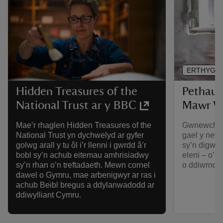
ERTHYGL
Pethau 
Hidden Treasures of the
Mawr W
National Trust ar y BBC
Gwnewch y 
Mae’r rhaglen Hidden Treasures of the
gael y new
National Trust yn dychwelyd ar gyfer
sy’n digwy
golwg arall y tu ôl i’r llenni i gwrdd â’r
eleni – o’n 
bobl sy’n achub eitemau amhrisiadwy
o ddiwrnoda
sy’n rhan o’n treftadaeth. Mewn cornel
dawel o Gymru, mae arbenigwyr ar ras i
achub Beibl bregus a ddylanwadodd ar
ddiwylliant Cymru.