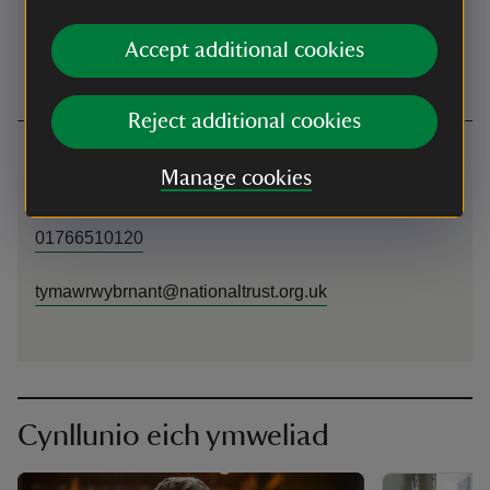
Beicio
Accept additional cookies
Beicio
-
mwy o wybodaeth
Reject additional cookies
Cysylltwch â ni
Manage cookies
Penmachno, Betws-y-Coed, Conwy, LL25 0HJ
01766510120
tymawrwybrnant@nationaltrust.org.uk
Cynllunio eich ymweliad