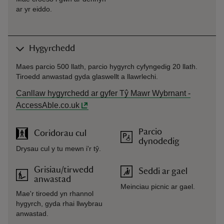
ar yr eiddo.
Hygyrchedd
Maes parcio 500 llath, parcio hygyrch cyfyngedig 20 llath.
Tiroedd anwastad gyda glaswellt a llawrlechi.
Canllaw hygyrchedd ar gyfer Tŷ Mawr Wybrnant -
AccessAble.co.uk
Parcio
Coridorau cul
dynodedig
Drysau cul y tu mewn i'r tŷ.
Grisiau/tirwedd
Seddi ar gael
anwastad
Meinciau picnic ar gael.
Mae'r tiroedd yn rhannol
hygyrch, gyda rhai llwybrau
anwastad.