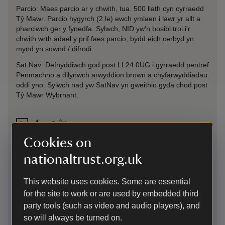
Parcio: Maes parcio ar y chwith, tua. 500 llath cyn cyrraedd
Tŷ Mawr. Parcio hygyrch (2 le) ewch ymlaen i lawr yr allt a
pharciwch ger y fynedfa. Sylwch, NID yw'n bosibl troi i'r
chwith wrth adael y prif faes parcio, bydd eich cerbyd yn
mynd yn sownd / difrodi.
Sat Nav: Defnyddiwch god post LL24 0UG i gyrraedd pentref
Penmachno a dilynwch arwyddion brown a chyfarwyddiadau
oddi yno. Sylwch nad yw SatNav yn gweithio gyda chod post
Tŷ Mawr Wybrnant.
Ar y trên
Pont-y-Pant 2½ milltir
Cookies on
nationaltrust.org.uk
Ar fws
This website uses cookies. Some are essential
Llanrwst i Gwm Penmachno (mynd heibio gorsaf drenau
Betws-y-coed). Oddi ar y bws ym Mhenmachno, yna taith
for the site to work or are used by embedded third
gerdded 2-filltir.
party tools (such as video and audio players), and
so will always be turned on.