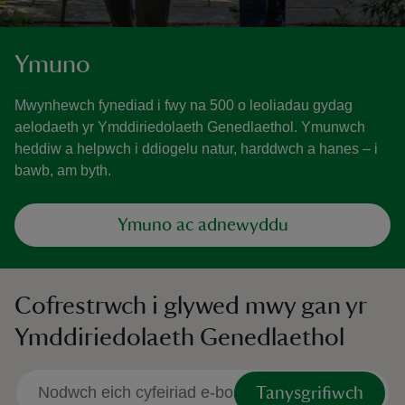
Ymuno
Mwynhewch fynediad i fwy na 500 o leoliadau gydag
aelodaeth yr Ymddiriedolaeth Genedlaethol. Ymunwch
heddiw a helpwch i ddiogelu natur, harddwch a hanes – i
bawb, am byth.
Ymuno ac adnewyddu
Cofrestrwch i glywed mwy gan yr
Ymddiriedolaeth Genedlaethol
Tanysgrifiwch