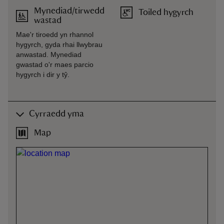
Mynediad/tirwedd
Toiled hygyrch
wastad
Mae'r tiroedd yn rhannol
hygyrch, gyda rhai llwybrau
anwastad. Mynediad
gwastad o'r maes parcio
hygyrch i dir y tŷ.
Cyrraedd yma
Map