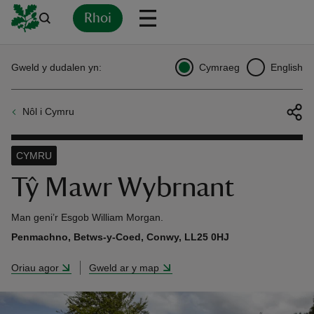
Rhoi
Yn
Back
Back
Back
Yn
Yn
Yn
Yn
Yn
Yn
Gweld y dudalen yn:
Cymraeg
English
l
l
l
l
l
l
l
ver
Nôl i Cymru
n
CYMRU
Tŷ Mawr Wybrnant
rship
Man geni’r Esgob William Morgan.
Penmachno, Betws-y-Coed, Conwy, LL25 0HJ
rt
Oriau agor
Gweld ar y map
ays