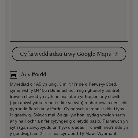
Cyfarwyddiadau trwy Google Maps
Ar y ffordd
Mynediad o'r A5 yn unig. 3 milltir i'r de o Fetws-y-Coed,
cymerwch y B4406 i Benmachno. Yng nghanol y pentref,
trowch i ffwrdd yn syth heibio tafarn yr Eagles ar y chwith
(gan anwybyddu troad i'r dde yn syth) a pharhewch nes i chi
gyrraedd fforch yn y ffordd. Cymerwch y troad i'r dde i fyny
i'r goedwig. Sylwch mai lôn gul yw hon, gydag ymylon serth
ar y naill ochr a nifer cyfyngedig o lefydd pasio. Parhewch yn
syth (gan anwybyddu unrhyw droadau i'r chwith neu'r dde yn
y goedwig) am 2 filltir nes cyrraedd Tŷ Mawr Wybrnant.