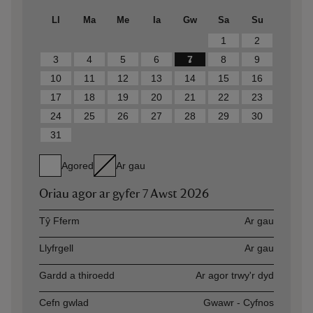
Ll
Ma
Me
Ia
Gw
Sa
Su
1
2
3
4
5
6
7
8
9
10
11
12
13
14
15
16
17
18
19
20
21
22
23
24
25
26
27
28
29
30
31
Agored
Ar gau
Oriau agor ar gyfer
7 Awst 2026
Asset
Opening time
Tŷ Fferm
Ar gau
Llyfrgell
Ar gau
Gardd a thiroedd
Ar agor trwy'r dyd
Cefn gwlad
Gwawr - Cyfnos