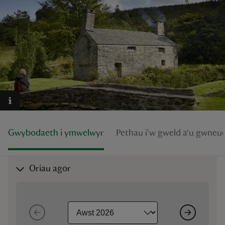
reas
-Z
hings
o do
Gwybodaeth i ymwelwyr
Pethau i'w gweld a'u gwneu
ace
ypes
Oriau agor