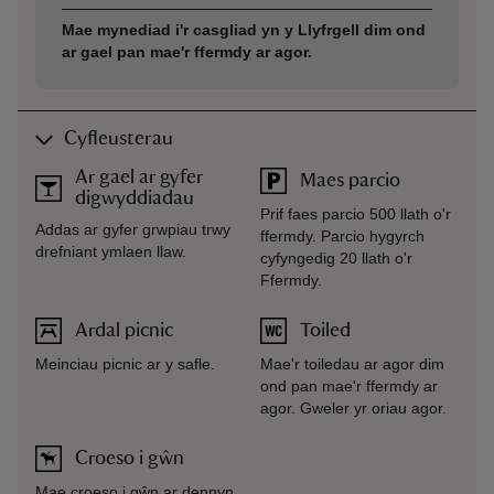
Mae mynediad i'r casgliad yn y Llyfrgell dim ond
ar gael pan mae'r ffermdy ar agor.
Cyfleusterau
Ar gael ar gyfer
Maes parcio
digwyddiadau
Prif faes parcio 500 llath o'r
Addas ar gyfer grwpiau trwy
ffermdy. Parcio hygyrch
drefniant ymlaen llaw.
cyfyngedig 20 llath o'r
Ffermdy.
Ardal picnic
Toiled
Meinciau picnic ar y safle.
Mae'r toiledau ar agor dim
ond pan mae'r ffermdy ar
agor. Gweler yr oriau agor.
Croeso i gŵn
Mae croeso i gŵn ar dennyn