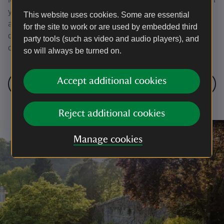
y caban yn nhiroedd Gerddi Colby. Mae wedi'i gynllunio'n
This website uses cookies. Some are essential
arbennig i annog ymwelwyr i gamu allan ac archwilio'r
for the site to work or are used by embedded third
dyffrynnoedd gwyllt, ymgolli mewn natur a gwylio wrth i'r
party tools (such as video and audio players), and
coetiroedd brodorol ddechrau anadlu eto.
so will always be turned on.
Accept additional cookies
Nesaf: Arolwg Coed Hynafol
Reject additional cookies
Manage cookies