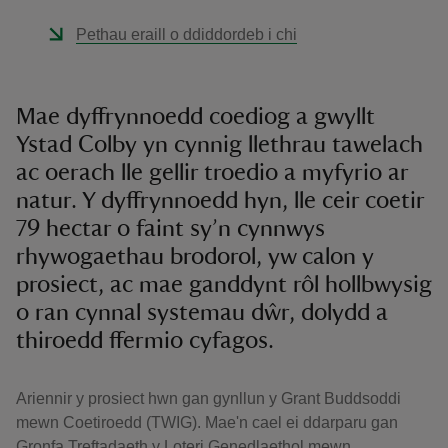
Pethau eraill o ddiddordeb i chi
Mae dyffrynnoedd coediog a gwyllt
Ystad Colby yn cynnig llethrau tawelach
ac oerach lle gellir troedio a myfyrio ar
natur. Y dyffrynnoedd hyn, lle ceir coetir
79 hectar o faint sy’n cynnwys
rhywogaethau brodorol, yw calon y
prosiect, ac mae ganddynt rôl hollbwysig
o ran cynnal systemau dŵr, dolydd a
thiroedd ffermio cyfagos.
Ariennir y prosiect hwn gan gynllun y Grant Buddsoddi
mewn Coetiroedd (TWIG). Mae'n cael ei ddarparu gan
Gronfa Treftadaeth y Loteri Genedlaethol mewn