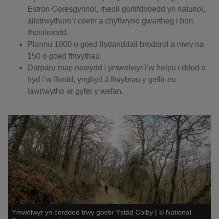
Estron Goresgynnol, rheoli gorlifdiroedd yn naturiol,
ailstrwythuro’r coetir a chyflwyno gwartheg i bori
rhostiroedd.
Plannu 1000 o goed llydanddail brodorol a mwy na
150 o goed ffrwythau.
Darparu map newydd i ymwelwyr i’w helpu i ddod o
hyd i’w ffordd, ynghyd â llwybrau y gellir eu
lawrlwytho ar gyfer y wefan.
Ymwelwyr yn cerdded trwy goetir Ystâd Colby
|
©
National