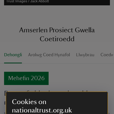
Trust Images / Jack Abbott
Amserlen Prosiect Gwella
Coetiroedd
Dehongli
Arolwg Coed Hynafol
Llwybrau
Coedw
Mehefin 2026
Darganfyddwch goetir sydd
Cookies on
newydd ei adfer!
nationaltrust.org.uk
Mae map darganfod newydd wedi’i lunio, i'w arddangos yn