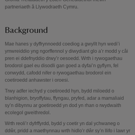
partneriaeth â Llywodraeth Cymru.
Background
Mae hanes y dyffrynnoedd coediog a gwyllt hyn wedi’i
ymwreiddio yng ngorffennol y diwydiant glo a’r modd y câi
pren ei ddefnyddio drwy’r oesoedd. Wrth i rywogaethau
brodorol gael eu disodli gan goed a dyfai’n gyflym, fel
conwydd, cafodd nifer o rywogaethau brodorol ein
coetiroedd anhawster i oroesi.
Trwy adfer iechyd y coetiroedd hyn, bydd miloedd o
blanhigion, bryoffytau, ffyngau, pryfed, adar a mamaliaid
sy’n dibynnu ar goetiroedd yn dod yn rhan o rwydwaith
ecolegol gweithredol.
Wrth reoli’r dyfrffyrdd, bydd y coetir yn dal ychwaneg o
ddŵr, pridd a maethynnau wrth hidlo’r dŵr sy’n llifo i lawr yr