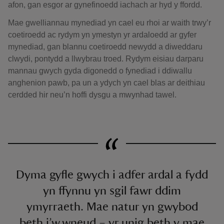
afon, gan esgor ar gynefinoedd iachach ar hyd y ffordd.
Mae gwelliannau mynediad yn cael eu rhoi ar waith trwy’r
coetiroedd ac rydym yn ymestyn yr ardaloedd ar gyfer
mynediad, gan blannu coetiroedd newydd a diweddaru
clwydi, pontydd a llwybrau troed. Rydym eisiau darparu
mannau gwych gyda digonedd o fynediad i ddiwallu
anghenion pawb, pa un a ydych yn cael blas ar deithiau
cerdded hir neu’n hoffi dysgu a mwynhad tawel.
Dyma gyfle gwych i adfer ardal a fydd
yn ffynnu yn sgil fawr ddim
ymyrraeth. Mae natur yn gwybod
beth i’w wneud – yr unig beth y mae