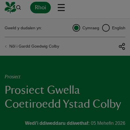
Rhoi
Yn
Back
Back
Back
Yn
Yn
Yn
Yn
Yn
Yn
Gweld y dudalen yn:
Cymraeg
English
l
l
l
l
l
l
l
ver
Nôl i Gardd Goedwig Colby
n
Prosiect
Prosiect Gwella
rship
Coetiroedd Ystad Colby
rt
Wedi'i ddiweddaru ddiwethaf:
05 Mehefin 2026
ays