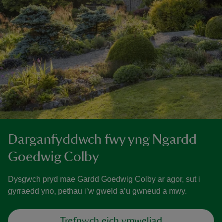
Darganfyddwch fwy yng Ngardd
Goedwig Colby
Dysgwch pryd mae Gardd Goedwig Colby ar agor, sut i
gyrraedd yno, pethau i’w gweld a’u gwneud a mwy.
Trefnwch eich ymweliad