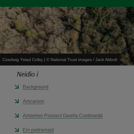
reas
-Z
Coedwig Ystad Colby
|
©
National Trust images / Jack Abbott
hings
Neidio i
o do
Background
ace
ypes
Amcanion
Amserlen Prosiect Gwella Coetiroedd
Ein partneriaid