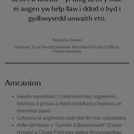
ei angen yw help llaw i ddod o hyd i
gydbwysedd unwaith eto.
Natasha Doane
Dyfyniad gan
National Trust Pembrokeshire
Woodland Project Officer,
Pembrokeshire
Amcanion
Gwella mynediad i’r coetiroedd trwy atgyweirio
llwybrau a grisiau a rheoli llystyfiant y llwybrau, er
mwynhad pawb.
Cyfrannu at anghenion pobl leol fel man cyhoeddus.
Adfer 69 hectar o “Gynefin â Blaenoriaeth” (Coetir
Hynafol a Choed Pori) trwy ddileu Rhywogaethau