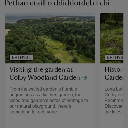
Pethau eraill o ddiddordeb i chi
ERTHYGL
ERTHYGL
Visiting the garden at
History
Colby Woodland Garden
Garden
From the walled garden’s humble
Long before
beginnings as a kitchen garden, the
Colby estat
woodland garden’s acres of heritage to
Pembrokeshi
our natural playground, there’s
Discover m
something for everyone.
the lives of