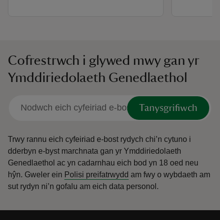
Cofrestrwch i glywed mwy gan yr
Ymddiriedolaeth Genedlaethol
Tanysgrifiwch
Trwy rannu eich cyfeiriad e-bost rydych chi’n cytuno i
dderbyn e-byst marchnata gan yr Ymddiriedolaeth
Genedlaethol ac yn cadarnhau eich bod yn 18 oed neu
hŷn.
Gweler ein
Polisi preifatrwydd
am fwy o wybdaeth am
sut rydyn ni’n gofalu am eich data personol.