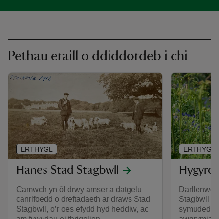
Pethau eraill o ddiddordeb i chi
ERTHYGL
ERTHYGL
Hanes Stad Stagbwll
Hygyrch
Camwch yn ôl drwy amser a datgelu
Darllenwch
canrifoedd o dreftadaeth ar draws Stad
Stagbwll ar
Stagbwll, o’r oes efydd hyd heddiw, ac
symudedd, 
am fywydau ei thrigolion.
awgrymiada