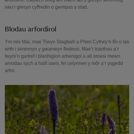
neu’r glesyn cyffredin o gwmpas y stad.
Blodau arfordirol
Ym mis Mai, mae Trwyn Stagbwll a Phen Cyfrwy’n fôr o las
wrth i serennyn y gwanwyn flodeuo. Mae’r traethau a’r
twyni’n gartref i blanhigion arbenigol a all oroesi mewn
amodau sych a hallt iawn, fel celynnen y môr a’r ysgedd
arfor.