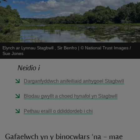
Elyrch ar Lynnau Stagbwll , Sir Benfro
|
©
National Trust Images /
reas
Sue Jones
-Z
Neidio i
hings
o do
Darganfyddwch anifeiliaid anhygoel Stagbwll
Blodau gwyllt a choed hynafol yn Stagbwll
ace
ypes
Pethau eraill o ddiddordeb i chi
Gafaelwch yn y binocwlars ‘na – mae