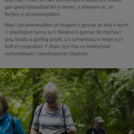
gan goed llydanddail fel yr onnen, y dderwen ac, yn
fwyfwy, y sycamorwydden.
Mae’r sycamorwydden yn blaguro’n gynnar ac felly’n wych
i’r planhigion hynny sy’n blodeuo’n gynnar, fel clychau’r
gog, briallu a garlleg gwyllt, a’n cymunedau o redyn sy’n
hoff o’r cysgodion. Y rhain sy’n rhoi eu hedrychiad
nodweddiadol i goedwigoedd Stagbwll.