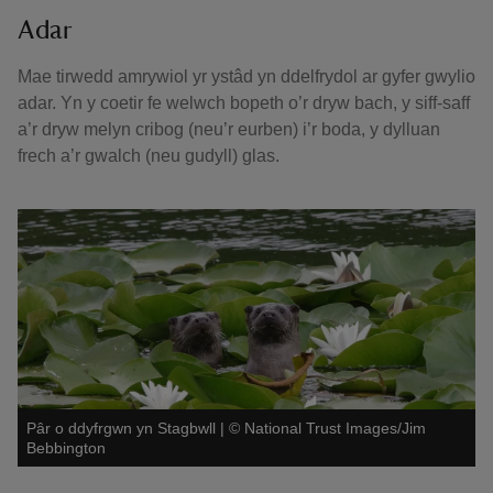
Adar
Mae tirwedd amrywiol yr ystâd yn ddelfrydol ar gyfer gwylio
adar. Yn y coetir fe welwch bopeth o’r dryw bach, y siff-saff
a’r dryw melyn cribog (neu’r eurben) i’r boda, y dylluan
frech a’r gwalch (neu gudyll) glas.
Pâr o ddyfrgwn yn Stagbwll
|
©
National Trust Images/Jim
Bebbington