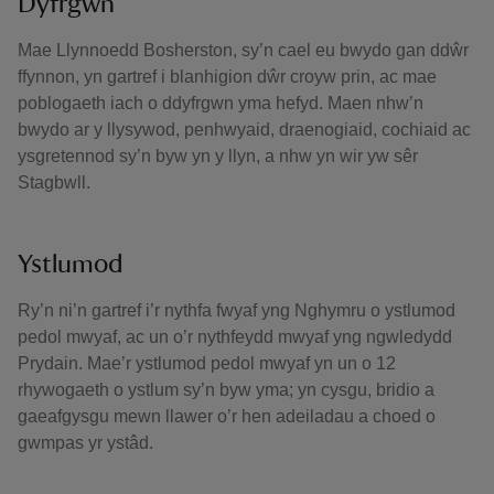
Dyfrgwn
Mae Llynnoedd Bosherston, sy’n cael eu bwydo gan ddŵr
ffynnon, yn gartref i blanhigion dŵr croyw prin, ac mae
poblogaeth iach o ddyfrgwn yma hefyd. Maen nhw’n
bwydo ar y llysywod, penhwyaid, draenogiaid, cochiaid ac
ysgretennod sy’n byw yn y llyn, a nhw yn wir yw sêr
Stagbwll.
Ystlumod
Ry’n ni’n gartref i’r nythfa fwyaf yng Nghymru o ystlumod
pedol mwyaf, ac un o’r nythfeydd mwyaf yng ngwledydd
Prydain. Mae’r ystlumod pedol mwyaf yn un o 12
rhywogaeth o ystlum sy’n byw yma; yn cysgu, bridio a
gaeafgysgu mewn llawer o’r hen adeiladau a choed o
gwmpas yr ystâd.