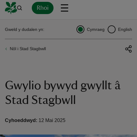
Rhoi
Yn
Back
Back
Back
Yn
Yn
Yn
Yn
Yn
Yn
Gweld y dudalen yn:
Cymraeg
English
l
l
l
l
l
l
l
ver
Nôl i Stad Stagbwll
n
Gwylio bywyd gwyllt â
rship
Stad Stagbwll
rt
Cyhoeddwyd:
12 Mai 2025
ays