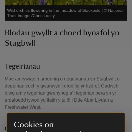
Wild orchids flowering in the meadow at Stackpole
|
©
National
Trust Images/Chris Lacey
Blodau gwyllt a choed hynafol yn
Stagbwll
Tegeirianau
Mae amrywiaeth arbennig o degeirianau yn Stagbwll, o
degeirian coch y gwanwyn i droellig yr hydref. Cadwch
olwg am y tegeirian gwenynog a’r tegeirian bera yn yr
ardaloedd tywodlyd llaith y tu ôl i Dde Aber Llydan a
Freshwater West.
Cookies on
Coed hynafol