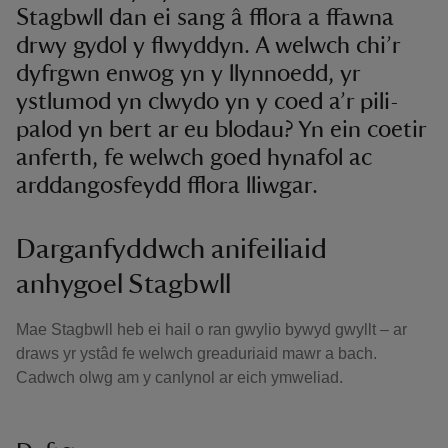
Stagbwll dan ei sang â fflora a ffawna
drwy gydol y flwyddyn. A welwch chi’r
dyfrgwn enwog yn y llynnoedd, yr
ystlumod yn clwydo yn y coed a’r pili-
palod yn bert ar eu blodau? Yn ein coetir
anferth, fe welwch goed hynafol ac
arddangosfeydd fflora lliwgar.
Darganfyddwch anifeiliaid
anhygoel Stagbwll
Mae Stagbwll heb ei hail o ran gwylio bywyd gwyllt – ar
draws yr ystâd fe welwch greaduriaid mawr a bach.
Cadwch olwg am y canlynol ar eich ymweliad.