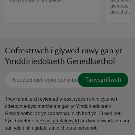
gwmpas, cyf
gweld a’u 
Cofrestrwch i glywed mwy gan yr
Ymddiriedolaeth Genedlaethol
Tanysgrifiwch
Trwy rannu eich cyfeiriad e-bost rydych chi’n cytuno i
dderbyn e-byst marchnata gan yr Ymddiriedolaeth
Genedlaethol ac yn cadarnhau eich bod yn 18 oed neu
hŷn.
Gweler ein
Polisi preifatrwydd
am fwy o wybdaeth am
sut rydyn ni’n gofalu am eich data personol.