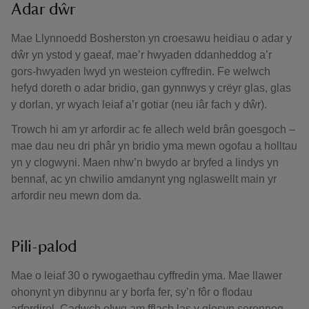
Adar dŵr
Mae Llynnoedd Bosherston yn croesawu heidiau o adar y
dŵr yn ystod y gaeaf, mae’r hwyaden ddanheddog a’r
gors-hwyaden lwyd yn westeion cyffredin. Fe welwch
hefyd doreth o adar bridio, gan gynnwys y crëyr glas, glas
y dorlan, yr wyach leiaf a’r gotiar (neu iâr fach y dŵr).
Trowch hi am yr arfordir ac fe allech weld brân goesgoch –
mae dau neu dri phâr yn bridio yma mewn ogofau a holltau
yn y clogwyni. Maen nhw’n bwydo ar bryfed a lindys yn
bennaf, ac yn chwilio amdanynt yng nglaswellt main yr
arfordir neu mewn dom da.
Pili-palod
Mae o leiaf 30 o rywogaethau cyffredin yma. Mae llawer
ohonynt yn dibynnu ar y borfa fer, sy’n fôr o flodau
arfordirol. Cadwch olwg am fflach las y glesyn serennog