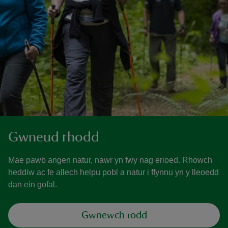
Gwneud rhodd
Mae pawb angen natur, nawr yn fwy nag erioed. Rhowch
heddiw ac fe allech helpu pobl a natur i ffynnu yn y lleoedd
dan ein gofal.
Gwnewch rodd