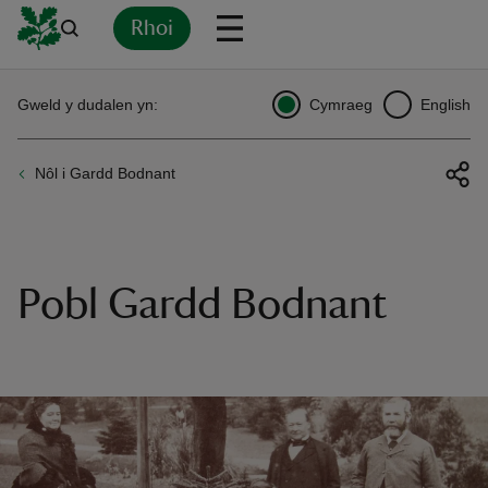
Rhoi
Yn
Back
Back
Back
Yn
Yn
Yn
Yn
Yn
Yn
Gweld y dudalen yn:
Cymraeg
English
l
l
l
l
l
l
l
ver
Nôl i Gardd Bodnant
n
Pobl Gardd Bodnant
rship
rt
ays