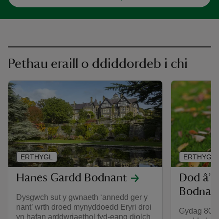
Pethau eraill o ddiddordeb i chi
ERTHYGL
ERTHYGL
Hanes Gardd Bodnant
Dod â’ch
Bodnan
Dysgwch sut y gwnaeth ‘annedd ger y
nant’ wrth droed mynyddoedd Eryri droi
Gydag 80 er
yn hafan arddwriaethol fyd-eang diolch