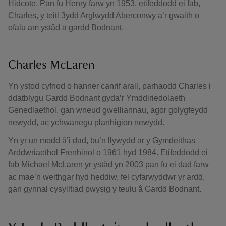
Hidcote. Pan fu Henry farw yn 1953, etifeddodd ei fab,
Charles, y teitl 3ydd Arglwydd Aberconwy a’r gwaith o
ofalu am ystâd a gardd Bodnant.
Charles McLaren
Yn ystod cyfnod o hanner canrif arall, parhaodd Charles i
ddatblygu Gardd Bodnant gyda’r Ymddiriedolaeth
Genedlaethol, gan wneud gwelliannau, agor golygfeydd
newydd, ac ychwanegu planhigion newydd.
Yn yr un modd â’i dad, bu’n llywydd ar y Gymdeithas
Arddwriaethol Frenhinol o 1961 hyd 1984. Etifeddodd ei
fab Michael McLaren yr ystâd yn 2003 pan fu ei dad farw
ac mae’n weithgar hyd heddiw, fel cyfarwyddwr yr ardd,
gan gynnal cysylltiad pwysig y teulu â Gardd Bodnant.