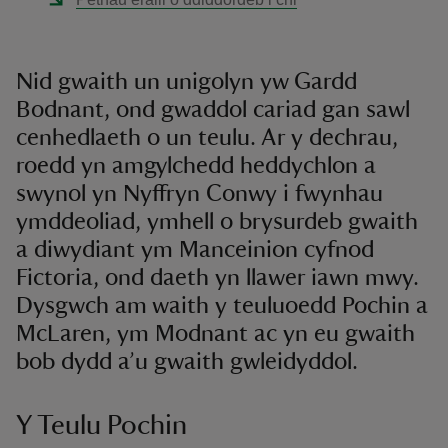
Nid gwaith un unigolyn yw Gardd
Bodnant, ond gwaddol cariad gan sawl
cenhedlaeth o un teulu. Ar y dechrau,
roedd yn amgylchedd heddychlon a
swynol yn Nyffryn Conwy i fwynhau
ymddeoliad, ymhell o brysurdeb gwaith
a diwydiant ym Manceinion cyfnod
Fictoria, ond daeth yn llawer iawn mwy.
Dysgwch am waith y teuluoedd Pochin a
McLaren, ym Modnant ac yn eu gwaith
bob dydd a’u gwaith gwleidyddol.
Y Teulu Pochin