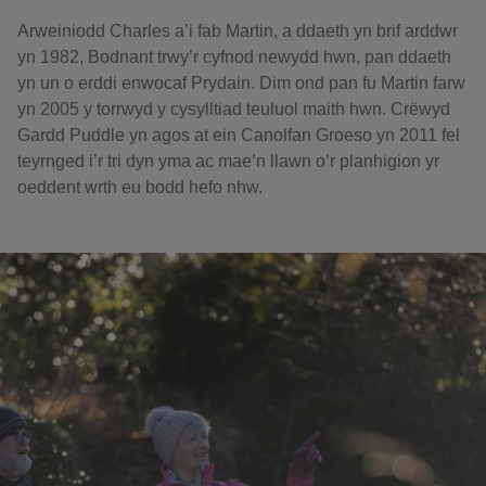
Arweiniodd Charles a’i fab Martin, a ddaeth yn brif arddwr
yn 1982, Bodnant trwy’r cyfnod newydd hwn, pan ddaeth
yn un o erddi enwocaf Prydain. Dim ond pan fu Martin farw
yn 2005 y torrwyd y cysylltiad teuluol maith hwn. Crëwyd
Gardd Puddle yn agos at ein Canolfan Groeso yn 2011 fel
teyrnged i’r tri dyn yma ac mae’n llawn o’r planhigion yr
oeddent wrth eu bodd hefo nhw.