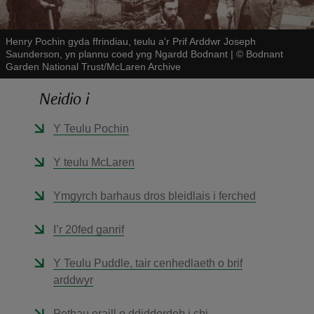
Henry Pochin gyda ffrindiau, teulu a'r Prif Arddwr Joseph
Saunderson, yn plannu coed yng Ngardd Bodnant
|
©
Bodnant
Garden National Trust/McLaren Archive
Neidio i
reas
-Z
Y Teulu Pochin
Y teulu McLaren
hings
o do
Ymgyrch barhaus dros bleidlais i ferched
ace
I’r 20fed ganrif
ypes
Y Teulu Puddle, tair cenhedlaeth o brif
arddwyr
Pethau eraill o ddiddordeb i chi