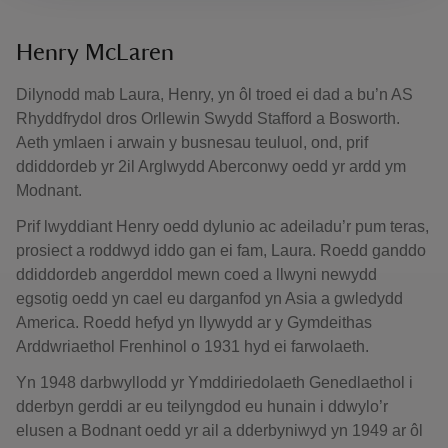
Henry McLaren
Dilynodd mab Laura, Henry, yn ôl troed ei dad a bu’n AS
Rhyddfrydol dros Orllewin Swydd Stafford a Bosworth.
Aeth ymlaen i arwain y busnesau teuluol, ond, prif
ddiddordeb yr 2il Arglwydd Aberconwy oedd yr ardd ym
Modnant.
Prif lwyddiant Henry oedd dylunio ac adeiladu’r pum teras,
prosiect a roddwyd iddo gan ei fam, Laura. Roedd ganddo
ddiddordeb angerddol mewn coed a llwyni newydd
egsotig oedd yn cael eu darganfod yn Asia a gwledydd
America. Roedd hefyd yn llywydd ar y Gymdeithas
Arddwriaethol Frenhinol o 1931 hyd ei farwolaeth.
Yn 1948 darbwyllodd yr Ymddiriedolaeth Genedlaethol i
dderbyn gerddi ar eu teilyngdod eu hunain i ddwylo’r
elusen a Bodnant oedd yr ail a dderbyniwyd yn 1949 ar ôl