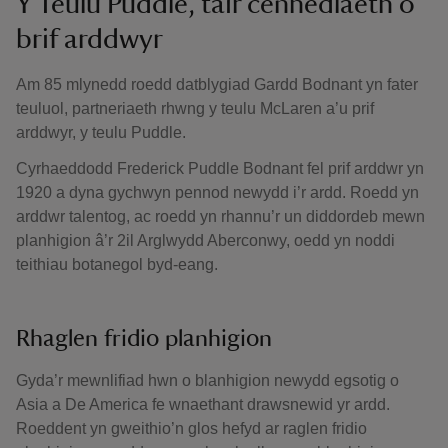
Y Teulu Puddle, tair cenhedlaeth o
brif arddwyr
Am 85 mlynedd roedd datblygiad Gardd Bodnant yn fater
teuluol, partneriaeth rhwng y teulu McLaren a’u prif
arddwyr, y teulu Puddle.
Cyrhaeddodd Frederick Puddle Bodnant fel prif arddwr yn
1920 a dyna gychwyn pennod newydd i’r ardd. Roedd yn
arddwr talentog, ac roedd yn rhannu’r un diddordeb mewn
planhigion â’r 2il Arglwydd Aberconwy, oedd yn noddi
teithiau botanegol byd-eang.
Rhaglen fridio planhigion
Gyda’r mewnlifiad hwn o blanhigion newydd egsotig o
Asia a De America fe wnaethant drawsnewid yr ardd.
Roeddent yn gweithio’n glos hefyd ar raglen fridio