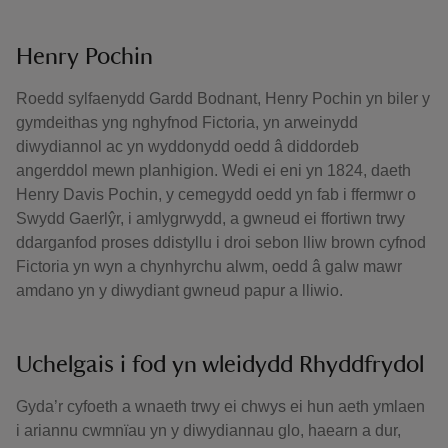
Henry Pochin
Roedd sylfaenydd Gardd Bodnant, Henry Pochin yn biler y
gymdeithas yng nghyfnod Fictoria, yn arweinydd
diwydiannol ac yn wyddonydd oedd â diddordeb
angerddol mewn planhigion. Wedi ei eni yn 1824, daeth
Henry Davis Pochin, y cemegydd oedd yn fab i ffermwr o
Swydd Gaerlŷr, i amlygrwydd, a gwneud ei ffortiwn trwy
ddarganfod proses ddistyllu i droi sebon lliw brown cyfnod
Fictoria yn wyn a chynhyrchu alwm, oedd â galw mawr
amdano yn y diwydiant gwneud papur a lliwio.
Uchelgais i fod yn wleidydd Rhyddfrydol
Gyda’r cyfoeth a wnaeth trwy ei chwys ei hun aeth ymlaen
i ariannu cwmnïau yn y diwydiannau glo, haearn a dur,