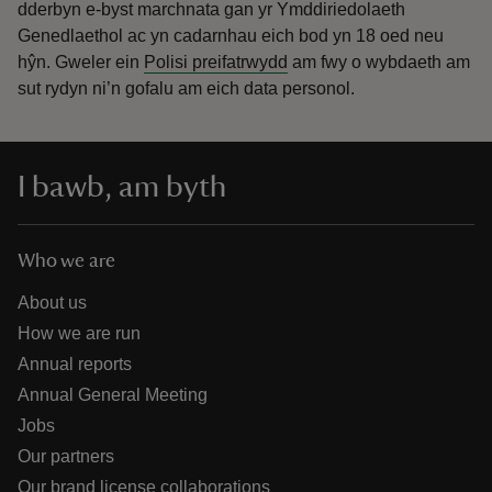
dderbyn e-byst marchnata gan yr Ymddiriedolaeth
Genedlaethol ac yn cadarnhau eich bod yn 18 oed neu
hŷn.
Gweler ein
Polisi preifatrwydd
am fwy o wybdaeth am
sut rydyn ni’n gofalu am eich data personol.
I bawb, am byth
Who we are
About us
How we are run
Annual reports
Annual General Meeting
Jobs
Our partners
Our brand license collaborations