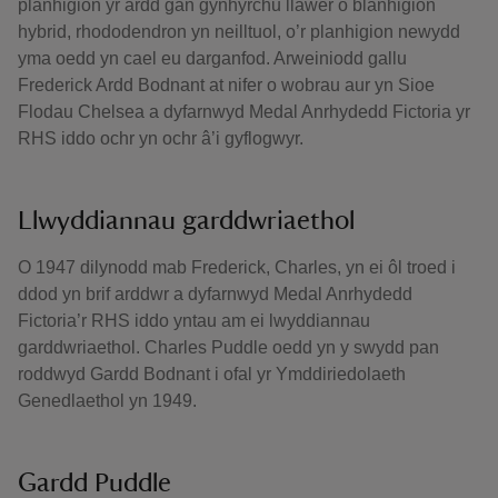
planhigion yr ardd gan gynhyrchu llawer o blanhigion
hybrid, rhododendron yn neilltuol, o’r planhigion newydd
yma oedd yn cael eu darganfod. Arweiniodd gallu
Frederick Ardd Bodnant at nifer o wobrau aur yn Sioe
Flodau Chelsea a dyfarnwyd Medal Anrhydedd Fictoria yr
RHS iddo ochr yn ochr â’i gyflogwyr.
Llwyddiannau garddwriaethol
O 1947 dilynodd mab Frederick, Charles, yn ei ôl troed i
ddod yn brif arddwr a dyfarnwyd Medal Anrhydedd
Fictoria’r RHS iddo yntau am ei lwyddiannau
garddwriaethol. Charles Puddle oedd yn y swydd pan
roddwyd Gardd Bodnant i ofal yr Ymddiriedolaeth
Genedlaethol yn 1949.
Gardd Puddle