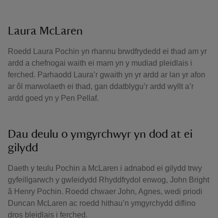
Laura McLaren
Roedd Laura Pochin yn rhannu brwdfrydedd ei thad am yr
ardd a chefnogai waith ei mam yn y mudiad pleidlais i
ferched. Parhaodd Laura’r gwaith yn yr ardd ar lan yr afon
ar ôl marwolaeth ei thad, gan ddatblygu’r ardd wyllt a’r
ardd goed yn y Pen Pellaf.
Dau deulu o ymgyrchwyr yn dod at ei
gilydd
Daeth y teulu Pochin a McLaren i adnabod ei gilydd trwy
gyfeillgarwch y gwleidydd Rhyddfrydol enwog, John Bright
â Henry Pochin. Roedd chwaer John, Agnes, wedi priodi
Duncan McLaren ac roedd hithau’n ymgyrchydd diflino
dros bleidlais i ferched.