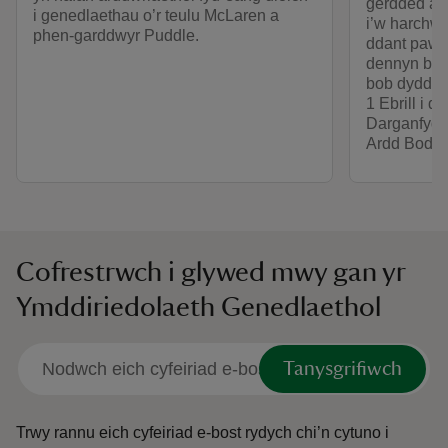
gerdded at
i genedlaethau o’r teulu McLaren a
i’w harchwi
phen-garddwyr Puddle.
ddant pawb
dennyn byr 
bob dydd I
1 Ebrill i 
Darganfydd
Ardd Bodna
Cofrestrwch i glywed mwy gan yr
Ymddiriedolaeth Genedlaethol
Tanysgrifiwch
Trwy rannu eich cyfeiriad e-bost rydych chi’n cytuno i