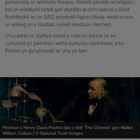
peirianneg ac adeiladu llongau. Roedd ganddo uchelgais i
fod yn wleidydd hefyd gan dueddu at ochr radical y blaid
Ryddfrydol ac yn 1852 priododd Agnes Heap, oedd ei hun
yn amlwg yn y mudiad i ennill pleidlais i ferched.
O’u cartref yn Salford roedd y cwpl yn brysur yn eu
cymuned yn gweithio i wella bywydau gweithwyr, a bu
Pochin yn gynghorydd ac yna yn faer.
Peintiad o Henry Davis Pochin dan y teitl ‘The Chemist’ gan Walter
William Ouless
|
©
National Trust Images