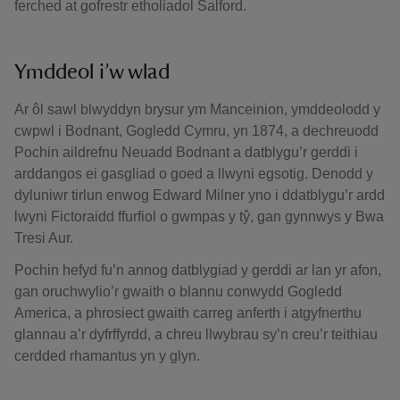
ferched at gofrestr etholiadol Salford.
Ymddeol i’w wlad
Ar ôl sawl blwyddyn brysur ym Manceinion, ymddeolodd y
cwpwl i Bodnant, Gogledd Cymru, yn 1874, a dechreuodd
Pochin aildrefnu Neuadd Bodnant a datblygu’r gerddi i
arddangos ei gasgliad o goed a llwyni egsotig. Denodd y
dyluniwr tirlun enwog Edward Milner yno i ddatblygu’r ardd
lwyni Fictoraidd ffurfiol o gwmpas y tŷ, gan gynnwys y Bwa
Tresi Aur.
Pochin hefyd fu’n annog datblygiad y gerddi ar lan yr afon,
gan oruchwylio’r gwaith o blannu conwydd Gogledd
America, a phrosiect gwaith carreg anferth i atgyfnerthu
glannau a’r dyfrffyrdd, a chreu llwybrau sy’n creu’r teithiau
cerdded rhamantus yn y glyn.