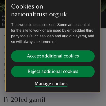
Cookies on
nationaltrust.org.uk
Carreg wedi’i harysgrifio yn coffau dylunydd y gerddi teras, Henry
Duncan McLaren, yng Ngardd Bodnant.
|
©
National Trust
Images/Arnhel de Serra
This website uses cookies. Some are essential
for the site to work or are used by embedded third
party tools (such as video and audio players), and
Tair cenhedlaeth yn cefnogi merched
so will always be turned on.
Credai Laura bod cefnogi merched yn allweddol i gadw
cenedl yn iach, o’r crud i’r bedd. Cymerodd dros 60
Accept additional cookies
mlynedd o waith caled gan dair cenhedlaeth o’r teulu i
sicrhau bod y Ddeddf Cynrychiolaeth y Bobl 1918 yn cael
ei chymeradwyo. Ni fu Agnes a Priscilla, mamau’r teulu,
Reject additional cookies
fyw i weld y diwrnod hwnnw, ond fe wnaeth Laura a’i
merched.
Manage cookies
I’r 20fed ganrif