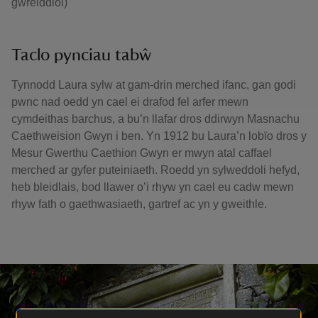
gwreiddiol)
Taclo pynciau tabŵ
Tynnodd Laura sylw at gam-drin merched ifanc, gan godi
pwnc nad oedd yn cael ei drafod fel arfer mewn
cymdeithas barchus, a bu’n llafar dros ddirwyn Masnachu
Caethweision Gwyn i ben. Yn 1912 bu Laura’n lobïo dros y
Mesur Gwerthu Caethion Gwyn er mwyn atal caffael
merched ar gyfer puteiniaeth. Roedd yn sylweddoli hefyd,
heb bleidlais, bod llawer o’i rhyw yn cael eu cadw mewn
rhyw fath o gaethwasiaeth, gartref ac yn y gweithle.