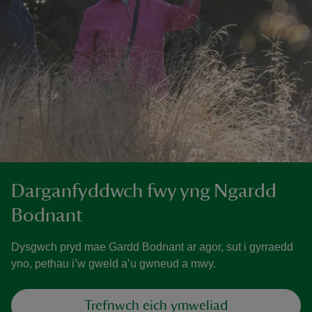
Darganfyddwch fwy yng Ngardd
Bodnant
Dysgwch pryd mae Gardd Bodnant ar agor, sut i gyrraedd
yno, pethau i’w gweld a’u gwneud a mwy.
Trefnwch eich ymweliad