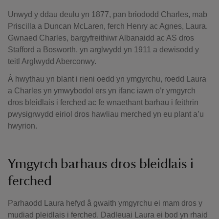
Unwyd y ddau deulu yn 1877, pan briododd Charles, mab
Priscilla a Duncan McLaren, ferch Henry ac Agnes, Laura.
Gwnaed Charles, bargyfreithiwr Albanaidd ac AS dros
Stafford a Bosworth, yn arglwydd yn 1911 a dewisodd y
teitl Arglwydd Aberconwy.
Â hwythau yn blant i rieni oedd yn ymgyrchu, roedd Laura
a Charles yn ymwybodol ers yn ifanc iawn o’r ymgyrch
dros bleidlais i ferched ac fe wnaethant barhau i feithrin
pwysigrwydd eiriol dros hawliau merched yn eu plant a’u
hwyrion.
Ymgyrch barhaus dros bleidlais i
ferched
Parhaodd Laura hefyd â gwaith ymgyrchu ei mam dros y
mudiad pleidlais i ferched. Dadleuai Laura ei bod yn rhaid