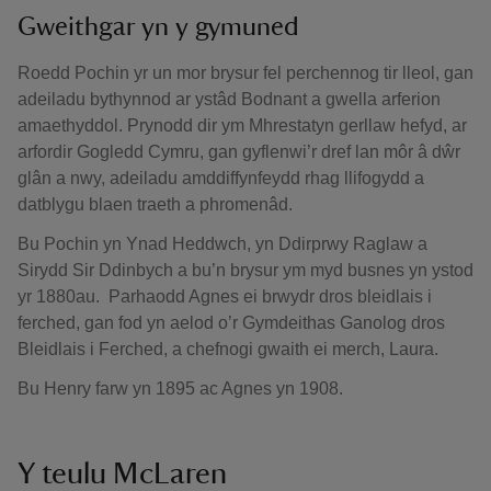
Gweithgar yn y gymuned
Roedd Pochin yr un mor brysur fel perchennog tir lleol, gan
adeiladu bythynnod ar ystâd Bodnant a gwella arferion
amaethyddol. Prynodd dir ym Mhrestatyn gerllaw hefyd, ar
arfordir Gogledd Cymru, gan gyflenwi’r dref lan môr â dŵr
glân a nwy, adeiladu amddiffynfeydd rhag llifogydd a
datblygu blaen traeth a phromenâd.
Bu Pochin yn Ynad Heddwch, yn Ddirprwy Raglaw a
Sirydd Sir Ddinbych a bu’n brysur ym myd busnes yn ystod
yr 1880au. Parhaodd Agnes ei brwydr dros bleidlais i
ferched, gan fod yn aelod o’r Gymdeithas Ganolog dros
Bleidlais i Ferched, a chefnogi gwaith ei merch, Laura.
Bu Henry farw yn 1895 ac Agnes yn 1908.
Y teulu McLaren