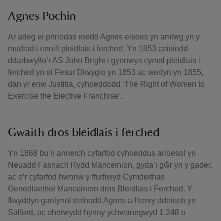
Agnes Pochin
Ar adeg ei phriodas roedd Agnes eisoes yn amlwg yn y
mudiad i ennill pleidlais i ferched. Yn 1853 ceisiodd
ddarbwyllo’r AS John Bright i gynnwys cymal pleidlais i
ferched yn ei Fesur Diwygio yn 1853 ac wedyn yn 1855,
dan yr enw Justitia, cyhoeddodd ‘The Right of Women to
Exercise the Elective Franchise’.
Gwaith dros bleidlais i ferched
Yn 1868 bu’n annerch cyfarfod cyhoeddus arloesol yn
Neuadd Fasnach Rydd Manceinion, gyda’i gŵr yn y gader,
ac o’r cyfarfod hwnnw y ffurfiwyd Cymdeithas
Genedlaethol Manceinion dros Bleidlais i Ferched. Y
flwyddyn ganlynol trefnodd Agnes a Henry ddeiseb yn
Salford, ac oherwydd hynny ychwanegwyd 1,248 o