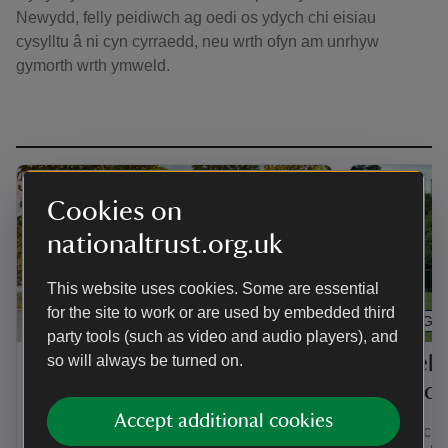
Newydd, felly peidiwch ag oedi os ydych chi eisiau
cysylltu â ni cyn cyrraedd, neu wrth ofyn am unrhyw
gymorth wrth ymweld.
Cookies on
nationaltrust.org.uk
This website uses cookies. Some are essential
for the site to work or are used by embedded third
ERTHYGL
ERTHYGL
party tools (such as video and audio players), and
so will always be turned on.
Ymweld â’r tŷ ym Mhlas
Ymweld 
Newydd
Newyd
Accept additional cookies
Crwydrwch trwy gartref teuluol Ardalydd
Chwiliwch 