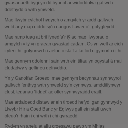
gwasanaeth bygi yn ddibynnol ar wirfoddolwr gallwch
ddefnyddio wrth ymweld.
Mae llwybr cylchol hygyrch o amgylch yr ardd gallwch
weld ar y map eiddo sy’n dangos llawer o’r golygfeydd.
Mae ramp tuag at brif fynedfa’r tŷ ac mae llwybrau o
amgylch y tŷ yn graean gwastad cadarn. Os yn well ar eich
cyfer chi, gofynnwch i aelod o staff allai fod o gymorth i chi.
Mae gennym ddolenni sain wrth ein tiliau yn ogystal â rhai
cludadwy y gellir eu defnyddio.
Yn y Ganolfan Groeso, mae gennym becynnau synhwyrol
gallwch fenthyg wrth ymweld sy’n cynnwys, amddiffynwyr
clust, teganau ‘fidget’ ac offer synhwyraidd eraill.
Mae ardaloedd distaw ar ein tiroedd hefyd, gan gynnwyd y
Llwybr Hir a Coed Banc yr Eglwys gall ein staff uwch
oleuo'r rhain i chi wrth i chi gyrraedd.
Rydym yn anelu at allu croesawu pawb ym Mhlas