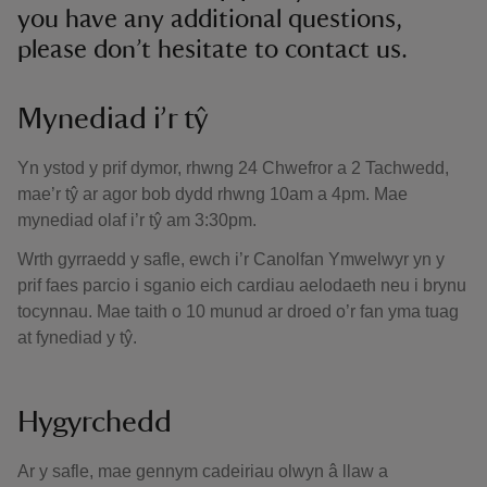
you have any additional questions,
please don’t hesitate to contact us.
Mynediad i’r tŷ
Yn ystod y prif dymor, rhwng 24 Chwefror a 2 Tachwedd,
mae’r tŷ ar agor bob dydd rhwng 10am a 4pm. Mae
mynediad olaf i’r tŷ am 3:30pm.
Wrth gyrraedd y safle, ewch i’r Canolfan Ymwelwyr yn y
prif faes parcio i sganio eich cardiau aelodaeth neu i brynu
tocynnau. Mae taith o 10 munud ar droed o’r fan yma tuag
at fynediad y tŷ.
Hygyrchedd
Ar y safle, mae gennym cadeiriau olwyn â llaw a