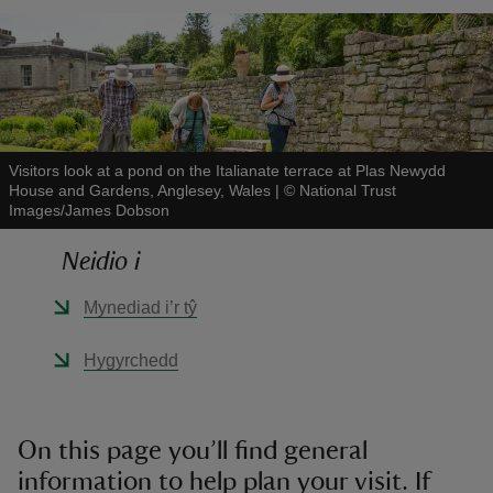
reas
Visitors look at a pond on the Italianate terrace at Plas Newydd
House and Gardens, Anglesey, Wales
|
©
National Trust
-Z
Images/James Dobson
hings
Neidio i
o do
Mynediad i’r tŷ
ace
Hygyrchedd
ypes
On this page you’ll find general
information to help plan your visit. If