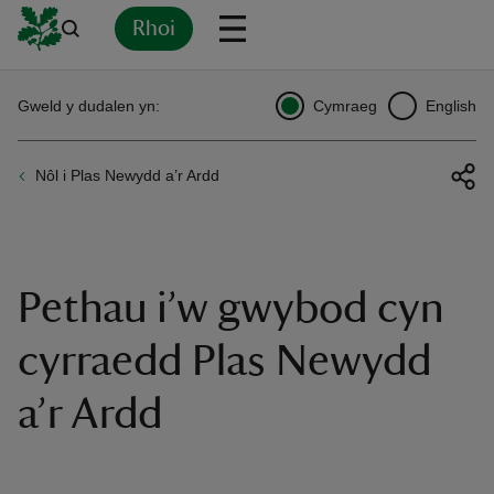
Rhoi
Yn
Back
Back
Back
Yn
Yn
Yn
Yn
Yn
Yn
Gweld y dudalen yn:
Cymraeg
English
l
l
l
l
l
l
l
ver
Nôl i Plas Newydd a’r Ardd
n
Pethau i’w gwybod cyn
rship
cyrraedd Plas Newydd
a’r Ardd
rt
ays