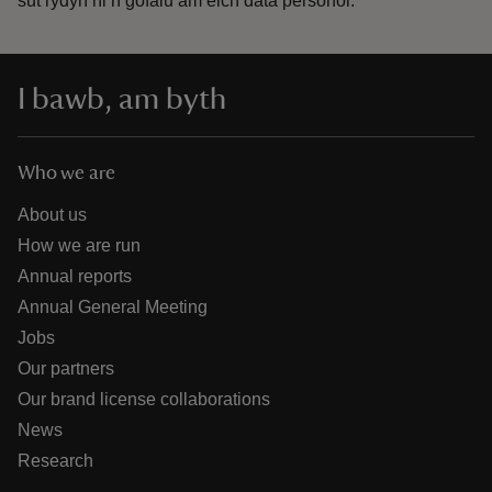
sut rydyn ni’n gofalu am eich data personol.
I bawb, am byth
Who we are
About us
How we are run
Annual reports
Annual General Meeting
Jobs
Our partners
Our brand license collaborations
News
Research