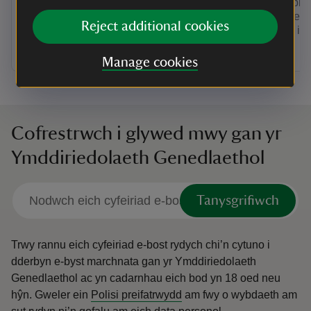
Môn, gweld murlun enwog Rex Whistler
llawn o bl
a chymerwch eiliad i ymlacio tu mewn
dros 40 erw
Reject additional cookies
i’r Tŷ.
pharcdir i 
Manage cookies
Cofrestrwch i glywed mwy gan yr
Ymddiriedolaeth Genedlaethol
Tanysgrifiwch
Trwy rannu eich cyfeiriad e-bost rydych chi’n cytuno i
dderbyn e-byst marchnata gan yr Ymddiriedolaeth
Genedlaethol ac yn cadarnhau eich bod yn 18 oed neu
hŷn.
Gweler ein
Polisi preifatrwydd
am fwy o wybdaeth am