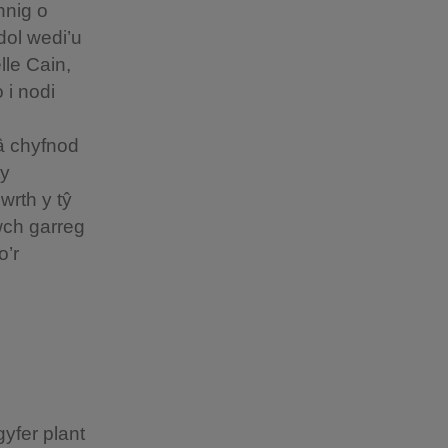
nnig o
dol wedi’u
lle Cain,
 i nodi
â chyfnod
ty
wrth y tŷ
wch garreg
o’r
yfer plant