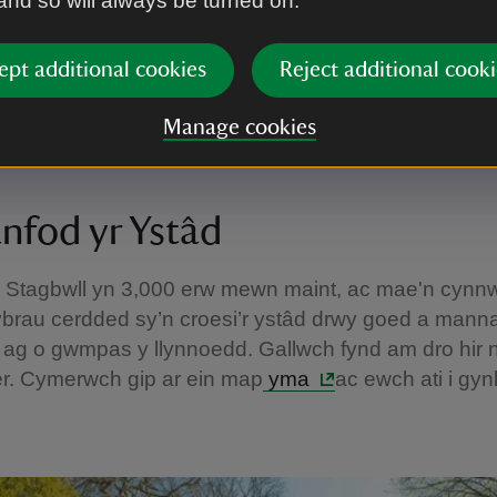
 and so will always be turned on.
r inni fynd ar saffari! Datgelwch ddirgelwch Cwm M
ardd Broad Haven South. Concrwch ein heriau natur 
ept additional cookies
Reject additional cooki
 ydych chi’n ddigon dewr? Cofiwch eich llyfr lloffion 50
blhau eich heriau. Gallwch fachu map am ddim o’r d
Manage cookies
nfod yr Ystâd
 Stagbwll yn 3,000 erw mewn maint, ac mae'n cynn
lwybrau cerdded sy’n croesi’r ystâd drwy goed a man
 ag o gwmpas y llynnoedd. Gallwch fynd am dro hir 
er. Cymerwch gip ar ein map
yma
ac ewch ati i gyn