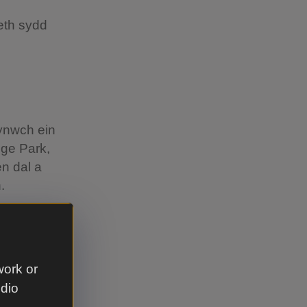
eth sydd
lynwch ein
dge Park,
n dal a
.
annu!
work or
udio