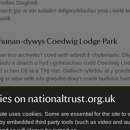
olfan Stagbwll.
wch gip ar ein tudalen ddigwyddiadau yma i weld b
weill.
 hunan-dywys Coedwig Lodge Park
r inni archwilio’r coed wrth arbrofi â chyfeiriadu. Di
riadu a dewch o hyd i gyfrinachau cudd Coedwig Lo
 yr hen Dŷ Ia a Thŷ Haf. Gallwch ryfeddu at y goede
g yr adar wrth ichi grwydro drwy’r coetir hudolus hwn
ipio'r rhif pan fyddwch yn dod o hyd i'r postyn cyfeiri
es on nationaltrust.org.uk
achu map am ddim o’r dderbynfa i Ymwelwyr.
ite uses cookies. Some are essential for the site to 
i Môr hunan-dywys Broadhaven South
by embedded third party tools (such as video and a