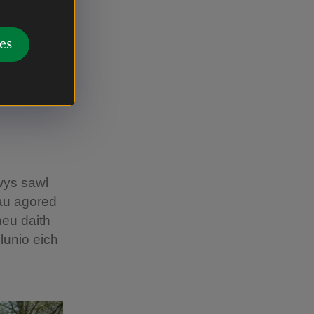
ere Pool
ar hyd y
es
 peth i’ch
derbynfa
wys sawl
nau agored
neu daith
llunio eich