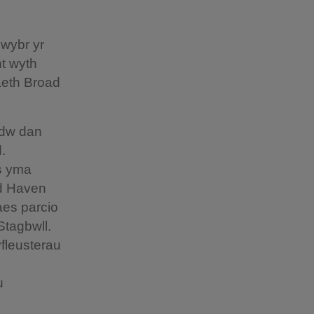
lwybr yr
nt wyth
aeth Broad
adw dan
.
es yma
ad Haven
aes parcio
Stagbwll.
fleusterau
u