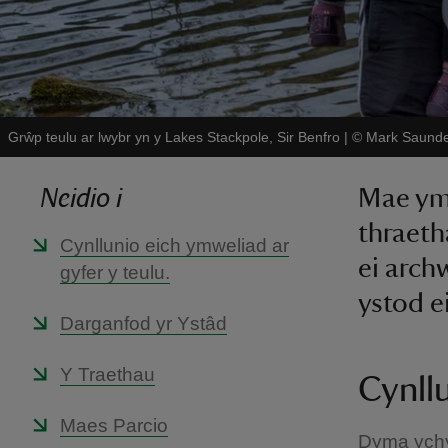
Grŵp teulu ar lwybr yn y Lakes Stackpole, Sir Benfro
|
©
Mark Saund
Neidio i
Mae ymw
thraeth
Cynllunio eich ymweliad ar
ei arch
gyfer y teulu.
ystod e
Darganfod yr Ystâd
Y Traethau
Cynllu
Maes Parcio
Dyma ychyd