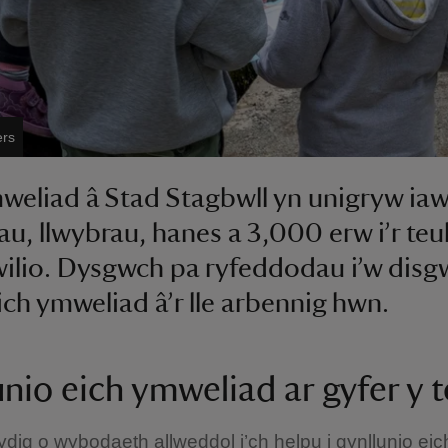
ers
eliad â Stad Stagbwll yn unigryw iaw
au, llwybrau, hanes a 3,000 erw i’r teu
wilio. Dysgwch pa ryfeddodau i’w disg
ich ymweliad â’r lle arbennig hwn.
nio eich ymweliad ar gyfer y t
ig o wybodaeth allweddol i’ch helpu i gynllunio eic