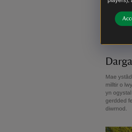
players),
Mae’n amse
yn ardal h
Acc
ffordd... a
helpu i gw
ymwelwyr.
Darga
Mae ystâd
milltir o 
yn ogystal
gerdded f
diwrnod.