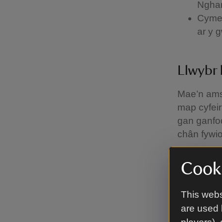
Nghan
Cymer
ar y g
Llwybr
Mae’n amse
map cyfei
gan ganfod
chân fywio
Cofiwch gl
Cooki
Gallwch f
This webs
Saffar
are used 