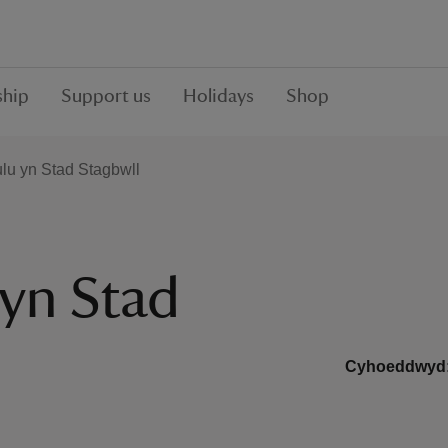
hip
Support us
Holidays
Shop
ulu yn Stad Stagbwll
 yn Stad
Cyhoeddwyd