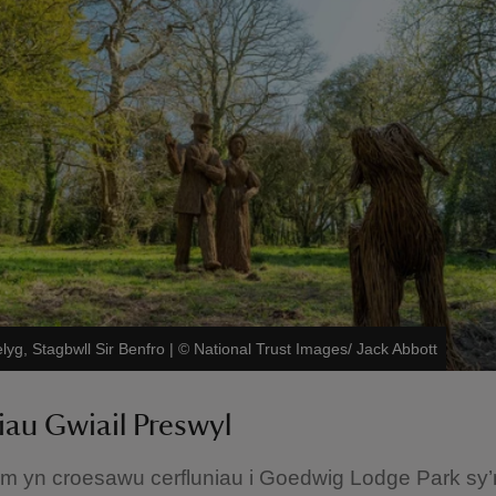
lyg, Stagbwll Sir Benfro
|
©
National Trust Images/ Jack Abbott
iau Gwiail Preswyl
ym yn croesawu cerfluniau i Goedwig Lodge Park sy’