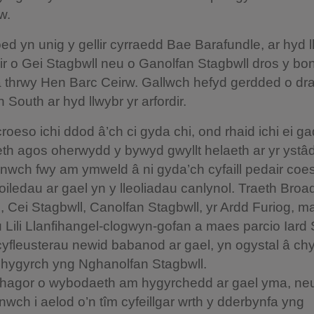
w.
oed yn unig y gellir cyrraedd Bae Barafundle, ar hyd l
dir o Gei Stagbwll neu o Ganolfan Stagbwll dros y bo
 thrwy Hen Barc Ceirw. Gallwch hefyd gerdded o dr
South ar hyd llwybr yr arfordir.
roeso ichi ddod â’ch ci gyda chi, ond rhaid ichi ei g
eth agos oherwydd y bywyd gwyllt helaeth ar yr ystâd
enwch fwy am ymweld â ni gyda’ch cyfaill pedair co
oiledau ar gael yn y lleoliadau canlynol. Traeth Bro
, Cei Stagbwll, Canolfan Stagbwll, yr Ardd Furiog, m
u Lili Llanfihangel-clogwyn-gofan a maes parcio Iard 
yfleusterau newid babanod ar gael, yn ogystal â chy
d hygyrch yng Nghanolfan Stagbwll.
hagor o wybodaeth am hygyrchedd ar gael yma, ne
nwch i aelod o’n tîm cyfeillgar wrth y dderbynfa yng