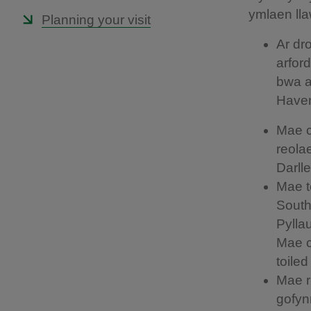
ymlaen lla
Planning your visit
Ar dr
arfor
bwa a
Haven 
Mae c
reola
Darll
Mae t
South
Pylla
Mae c
toile
Mae r
gofyn