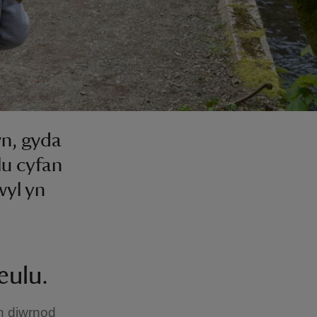
n, gyda
lu cyfan
wyl yn
eulu.
h diwrnod