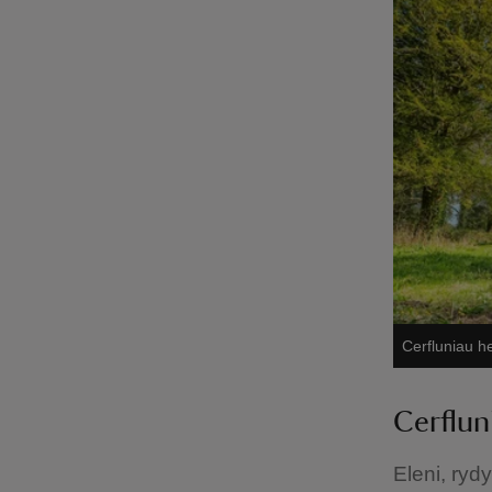
Cerfluniau he
Cerflun
Eleni, ryd