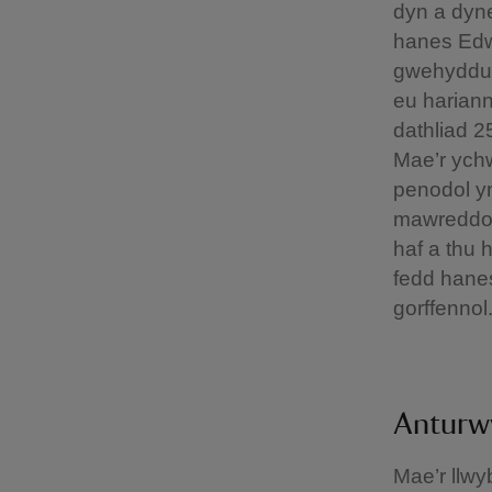
dyn a dyn
hanes Edwa
gwehyddu â
eu hariann
dathliad 2
Mae’r ychw
penodol yn
mawreddog 
haf a thu 
fedd hanes
gorffennol
Anturwy
Mae’r llwy