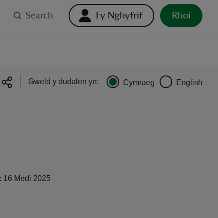
Search
Fy Nghyfrif
Rhoi
Gweld y dudalen yn:
Cymraeg
English
:
16 Medi 2025