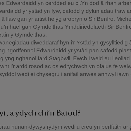
es Edwardaidd yn cerdded eu ci.Yn dod â rhan arbe
rdaidd yr ystâd yn fyw, cafodd y dyluniadau trawia
 llaw gan yr artist helyg arobryn o Sir Benfro, Miche
u’n hael gan Gymdeithas Ymddiriedolaeth Sir Benfro
5ain y Gymdeithas.
anegiadau diweddaraf hyn i’r Ystâd yn gysylltiedig 
g ngorffennol Edwardaidd yr ystâd pan safodd plas
yng nghanol Iard Stagbwll. Ewch i weld eu lleoliad 
hwnt i’r ardd rosod ac os edrychwch yn ofalus fe wel
yddol wedi ei chysegru i anifail anwes annwyl iawn 
.
r, a ydych chi’n Barod?
brau hunan-dywys rydym wedi’u creu yn berffaith ar g