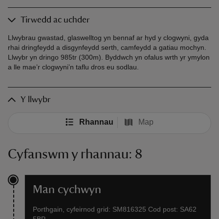
Tirwedd ac uchder
Llwybrau gwastad, glaswelltog yn bennaf ar hyd y clogwyni, gyda
rhai dringfeydd a disgynfeydd serth, camfeydd a gatiau mochyn.
Llwybr yn dringo 985tr (300m). Byddwch yn ofalus wrth yr ymylon
a lle mae’r clogwyni’n taflu dros eu sodlau.
Y llwybr
Rhannau
Map
Cyfanswm y rhannau: 8
Man cychwyn
Porthgain, cyfeirnod grid: SM816325 Cod post: SA62
5BP