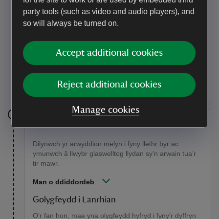
Y Morlyn Glas
party tools (such as video and audio players), and
Mae’r hen chwarel lechi hon, gyda chreigiau geirwon
so will always be turned on.
yn ei hamgylchynu, bellach wedi’i boddi gan ddŵr y
môr. Er bod y golygfeydd wrth gerdded tuag ato’n
drawiadol, byddwch yn ofalus oherwydd mae’r ymyl yn
Accept additional cookies
ymddangos yn sydyn. Mae’r Morlyn yn lle poblogaidd
ar gyfer arfordira, caiacio a nofio – ond cymerwch ofal,
mae’r dŵr yn ddwfn ac yn oer.
Reject additional cookies
Manage cookies
Rhan 5
Dilynwch yr arwyddion melyn i fyny llethr byr ac
ymunwch â llwybr glaswelltog llydan sy’n arwain tua’r
tir mawr.
Man o ddiddordeb
Golygfeydd i Lanrhian
O’r fan hon, mae yna olygfeydd hyfryd i fyny’r dyffryn