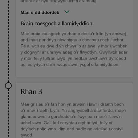
arfordir ar hyd clogwyni uchel dramatig.
Man o ddiddordeb
Brain coesgoch a llamidyddion
Mae brain coesgoch yn rhan o deulu’r frân (yn amlwg),
ond mae ganddyn nhw bigau a choesau coch llachar.
Fe allwch eu gweld yn chwyrlïo ar awel y mor uwchben
y clogwyni ar unrhyw adeg o’r flwyddyn. Gwyliwch adar
y môr, fel y fulfran lwyd, yn hedfan uwchlaw’r dyfroedd
ac, os ydych chi’n lwcus iawn, ysgol o lamidyddion.
Rhan 3
Mae grisiau o’r fan hon yn arwain i lawr i draeth bach
o’r enw Traeth Llyfn. Yn anghysbell a diarffordd, mae’r
glannau wedi’u gorchuddio’n llwyr pan mae’r llanw’n
uchel iawn. Gall fod ceryntau cryf hefyd, felly ni
ddylech nofio yma, dim ond padlo ac adeiladu cestyll
tywod.