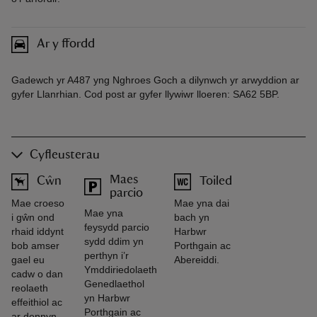
Ar y ffordd
Gadewch yr A487 yng Nghroes Goch a dilynwch yr arwyddion ar
gyfer Llanrhian. Cod post ar gyfer llywiwr lloeren: SA62 5BP.
Cyfleusterau
Maes
Cŵn
Toiled
parcio
Mae croeso
Mae yna dai
Mae yna
i gŵn ond
bach yn
feysydd parcio
rhaid iddynt
Harbwr
sydd ddim yn
bob amser
Porthgain ac
perthyn i’r
gael eu
Abereiddi.
Ymddiriedolaeth
cadw o dan
Genedlaethol
reolaeth
yn Harbwr
effeithiol ac
Porthgain ac
ar dennyn