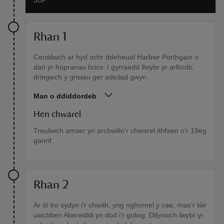
Rhan 1
Cerddwch ar hyd ochr ddeheuol Harbwr Porthgain o
dan yr hopranau brics. I gyrraedd llwybr yr arfordir,
dringwch y grisiau ger adeilad gwyn.
Man o ddiddordeb
Hen chwarel
Treuliwch amser yn archwilio’r chwarel ithfaen o’r 19eg
ganrif.
Rhan 2
Ar ôl tro sydyn i’r chwith, yng nghornel y cae, mae’r tŵr
uwchben Abereiddi yn dod i’r golwg. Dilynwch lwybr yr