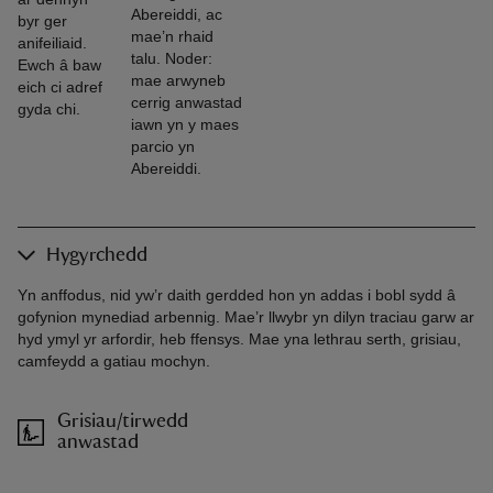
Abereiddi, ac
byr ger
mae’n rhaid
anifeiliaid.
talu. Noder:
Ewch â baw
mae arwyneb
eich ci adref
cerrig anwastad
gyda chi.
iawn yn y maes
parcio yn
Abereiddi.
Hygyrchedd
Yn anffodus, nid yw’r daith gerdded hon yn addas i bobl sydd â
gofynion mynediad arbennig. Mae’r llwybr yn dilyn traciau garw ar
hyd ymyl yr arfordir, heb ffensys. Mae yna lethrau serth, grisiau,
camfeydd a gatiau mochyn.
Grisiau/tirwedd
anwastad