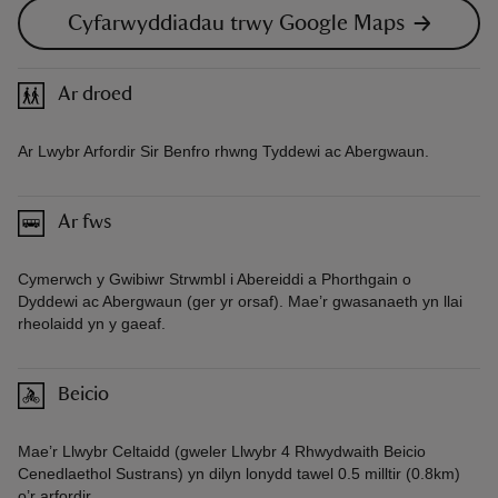
Cyfarwyddiadau trwy Google Maps
Ar droed
Ar Lwybr Arfordir Sir Benfro rhwng Tyddewi ac Abergwaun.
Ar fws
Cymerwch y Gwibiwr Strwmbl i Abereiddi a Phorthgain o
Dyddewi ac Abergwaun (ger yr orsaf). Mae’r gwasanaeth yn llai
rheolaidd yn y gaeaf.
Beicio
Mae’r Llwybr Celtaidd (gweler Llwybr 4 Rhwydwaith Beicio
Cenedlaethol Sustrans) yn dilyn lonydd tawel 0.5 milltir (0.8km)
o’r arfordir.