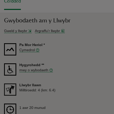
Cerdded
Gwybodaeth am y Llwybr
Gweld y llwybr
Argraffu'r llwybr
Pa Mor Heriol
*
Cymedrol
Hygyrchedd
**
mwy o wybodaeth
Llwybr llawn
Pellter
Milltiroedd: 4 (km: 6.4)
Hyd
1 awr 20 munud
1 awr 20 munud