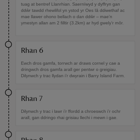
tuag at bentref Llanrhian. Saernïwyd y dyffryn gan
ddŵr tawdd rhewlifol yn ystod yr Oes Iâ ddiwethaf ac
mae llawer ohono bellach o dan ddŵr – mae’n
ymestyn allan am 2 filltir (3.2km) ar hyd gwely’r môr.
Rhan 6
Ewch dros gamfa, torrwch ar draws cornel y cae a
dringwch dros gamfa arall ger pentwr o greigiau.
Dilynwch y trac llydan i’r dwyrain i Barry Island Farm.
Rhan 7
Dilynwch y trac i lawr i’r ffordd a chroeswch i’r ochr
arall, gan ddringo rhai grisiau llechi i mewn i gae.