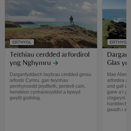
ERTHYGL
ERTHYGL
Teithiau cerdded arfordirol
Darganf
yng Nghymru
Glas yn
Darganfyddwch lwybrau cerdded gorau
Mae Abereid
arfordir Cymru, gan fwynhau
arfordira a
penrhynoedd prydferth, pentrefi cain,
ond gall ce
henebion cynhanesyddol a bywyd
garw a’r go
gwyllt godidog.
clogwyni h
harddwch y 
gwaith i ad