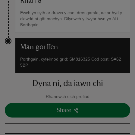
Rhan 8
Ewch yn syth ar draws y cae, dros gamfa, ac ar hyd y
clawdd at gât mochyn. Dilynwch y llwybr hwn yn ôl i
Borthgain.
Man gorffen
Porthgain, cyfeirnod grid: SM816325 Cod post: SA62
5BP
Dyna ni, da iawn chi
Rhannwch eich profiad
Share