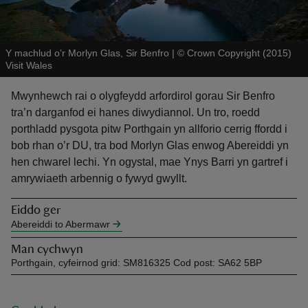
Y machlud o’r Morlyn Glas, Sir Benfro
|
©
Crown Copyright (2015)
Visit Wales
Mwynhewch rai o olygfeydd arfordirol gorau Sir Benfro
reas
tra’n darganfod ei hanes diwydiannol. Un tro, roedd
-Z
porthladd pysgota pitw Porthgain yn allforio cerrig ffordd i
bob rhan o’r DU, tra bod Morlyn Glas enwog Abereiddi yn
hings
hen chwarel lechi. Yn ogystal, mae Ynys Barri yn gartref i
o do
amrywiaeth arbennig o fywyd gwyllt.
Eiddo ger
ace
Abereiddi to Abermawr
ypes
Man cychwyn
Porthgain, cyfeirnod grid: SM816325 Cod post: SA62 5BP