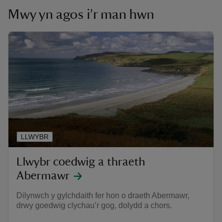
Mwy yn agos i’r man hwn
LLWYBR
Llwybr coedwig a thraeth
Abermawr
Dilynwch y gylchdaith fer hon o draeth Abermawr,
drwy goedwig clychau’r gog, dolydd a chors.