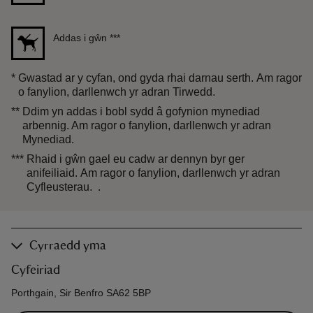
Addas i gŵn
***
*
Gwastad ar y cyfan, ond gyda rhai darnau serth. Am ragor
o fanylion, darllenwch yr adran Tirwedd.
**
Ddim yn addas i bobl sydd â gofynion mynediad
arbennig. Am ragor o fanylion, darllenwch yr adran
Mynediad.
***
Rhaid i gŵn gael eu cadw ar dennyn byr ger
anifeiliaid. Am ragor o fanylion, darllenwch yr adran
Cyfleusterau. .
Cyrraedd yma
Cyfeiriad
Porthgain, Sir Benfro SA62 5BP