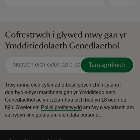
Cofrestrwch i glywed mwy gan yr
Ymddiriedolaeth Genedlaethol
Tanysgrifiwch
Trwy rannu eich cyfeiriad e-bost rydych chi’n cytuno i
dderbyn e-byst marchnata gan yr Ymddiriedolaeth
Genedlaethol ac yn cadarnhau eich bod yn 18 oed neu
hŷn.
Gweler ein
Polisi preifatrwydd
am fwy o wybdaeth am
sut rydyn ni’n gofalu am eich data personol.