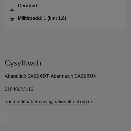
Gweithgareddau
Cerdded
Pellter
Milltiroedd: 1 (km: 1.6)
Milltiroedd: 1 (km: 1.6)
Cysylltwch
Abereiddi: SA62 6DT, Abermawr: SA62 5UX
01646623110
abereidditoabermawr@nationaltrust.org.uk