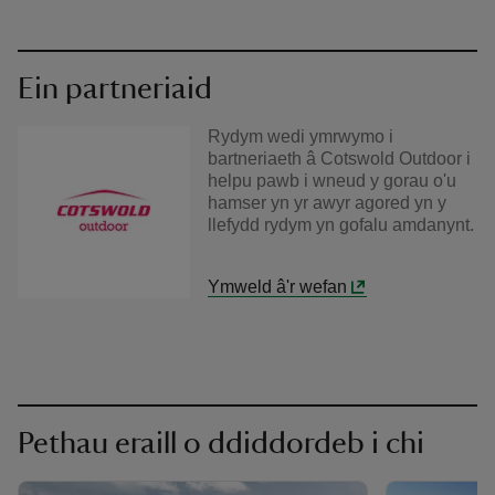
Ein partneriaid
Rydym wedi ymrwymo i
bartneriaeth â Cotswold Outdoor i
helpu pawb i wneud y gorau o'u
hamser yn yr awyr agored yn y
llefydd rydym yn gofalu amdanynt.
Ymweld â'r wefan
Pethau eraill o ddiddordeb i chi