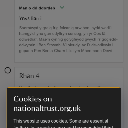
Man o ddiddordeb
Ynys Barri
Saernïwyd y graig frig folcanig arw hon, sydd wedi’i
hamgylchynu gan ddyffryn corsiog, yn yr Oes Iâ
ddiwethaf. Mae’n cynnig golygfeydd gwych i’r gogledd-
ddwyrain i Ben Strwmbl â’i oleudy, ac i’r de-orllewin i
gopaon Pen Beri a Charn Llidi ym Mhenmaen Dewi.
Rhan 4
Mae llwybr yr arfordir yn parhau dros laswelltir agored,
gan ddilyn ymyl y clogwyni cyn igam-ogamu i lawr at
Cookies on
draeth Abereiddi. Os nad ydych chi eisiau parhau â’r
gylchdaith lawn, neidiwch ar y bws (Gwibiwr Strwmbl) i
nationaltrust.org.uk
Borthgain, Tyddewi neu Abergwaun.
This website uses cookies. Some are essential
Man o ddiddordeb
for the site to work or are used by embedded third