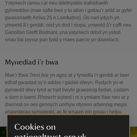
Ystyriwch rannu car neu ddefnyddio trafnidiaeth
gyhoeddus (mae safle bws y tu allan i gatiau’r ardd ar gyfer
gwasanaeth Arriva 25 o Landudno). Os nad ydych yn
ymweld â’r gerddi, ond yn dod i siopa, ymweld â’r caffi neu
Ganolfan Grefft Bodnant, yna ystyriwch ddod yn ystod
oriau llai prysur pan fydd y maes parcio yn dawelach.
Mynediad i’r bwa
Mae’r Bwa Tresi Aur yn agos at y fynedfa i’r gerddi ar lawr
eithaf gwastad sy’n addas i gadair olwyn. Rydych yn ei
gyrraedd drwy fynd ar hyd llwybr graeanog llydan, cadarn
a darn o lawnt. Rhowch wybod i ni o ymlaen llaw neu ar y
diwrnod os oes gennych unrhyw ofynion arbennig megis
anawsterau symudedd, ac fe wnawn ein gorau i helpu.
Cookies on