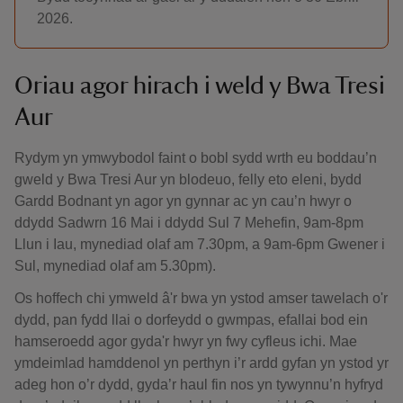
2026.
Oriau agor hirach i weld y Bwa Tresi
Aur
Rydym yn ymwybodol faint o bobl sydd wrth eu boddau’n
gweld y Bwa Tresi Aur yn blodeuo, felly eto eleni, bydd
Gardd Bodnant yn agor yn gynnar ac yn cau’n hwyr o
ddydd Sadwrn 16 Mai i ddydd Sul 7 Mehefin, 9am-8pm
Llun i Iau, mynediad olaf am 7.30pm, a 9am-6pm Gwener i
Sul, mynediad olaf am 5.30pm).
Os hoffech chi ymweld â'r bwa yn ystod amser tawelach o'r
dydd, pan fydd llai o dorfeydd o gwmpas, efallai bod ein
hamseroedd agor gyda'r hwyr yn fwy cyfleus ichi. Mae
ymdeimlad hamddenol yn perthyn i’r ardd gyfan yn ystod yr
adeg hon o’r dydd, gyda’r haul fin nos yn tywynnu’n hyfryd