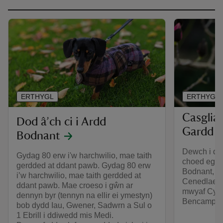
ERTHYGL
ERTHYGL
Casglia
Dod â’ch ci i Ardd
Gardd 
Bodnant
Dewch i dda
Gydag 80 erw i'w harchwilio, mae taith
choed egso
gerdded at ddant pawb. Gydag 80 erw
Bodnant, g
i’w harchwilio, mae taith gerdded at
Cenedlaeth
ddant pawb. Mae croeso i gŵn ar
mwyaf Cymr
dennyn byr (tennyn na ellir ei ymestyn)
Bencampwyr
bob dydd Iau, Gwener, Sadwrn a Sul o
1 Ebrill i ddiwedd mis Medi.