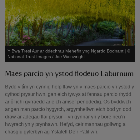
Y Bwa Tresi Aur ar ddechrau Mehefin yng Ngardd Bodnant
|
©
National Trust Images / Joe Wainwright
Maes parcio yn ystod flodeuo Laburnum
Bydd y tîm yn cynnig help llaw yn y maes parcio yn ystod y
cyfnod prysur hwn, gan eich tywys at fannau parcio rhydd
ar ôl ichi gyrraedd ar eich amser penodedig. Os byddwch
angen man parcio hygyrch, argymhellwn eich bod yn dod
draw ar adegau llai prysur – yn gynnar yn y bore neu’n
hwyrach yn y prynhawn. Hefyd, ceir mannau gollwng a
chasglu gyferbyn ag Ystafell De’r Pafiliwn.