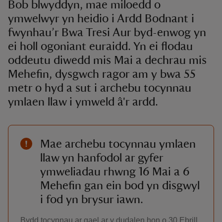
Bob blwyddyn, mae miloedd o
ymwelwyr yn heidio i Ardd Bodnant i
fwynhau’r Bwa Tresi Aur byd-enwog yn
ei holl ogoniant euraidd. Yn ei flodau
oddeutu diwedd mis Mai a dechrau mis
Mehefin, dysgwch ragor am y bwa 55
metr o hyd a sut i archebu tocynnau
ymlaen llaw i ymweld â'r ardd.
Mae archebu tocynnau ymlaen
llaw yn hanfodol ar gyfer
ymweliadau rhwng 16 Mai a 6
Mehefin gan ein bod yn disgwyl
i fod yn brysur iawn.
Bydd tocynnau ar gael ar y dudalen hon o 30 Ebrill