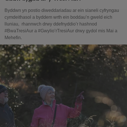
Byddwn yn postio diweddariadau ar ein sianeli cyfryngau
cymdeithasol a byddem wrth ein boddau’n gweld eich
lluniau, rhannwch drwy ddefnyddio’r hashnod
#BwaTresiAur a #Gwylio’rTresiAur drwy gydol mis Mai a
Mehefin.