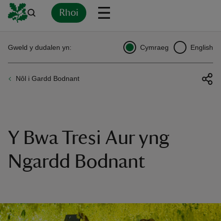
Rhoi
Yn
Back
Back
Back
Yn
Yn
Yn
Yn
Yn
Yn
Gweld y dudalen yn:
Cymraeg
English
l
l
l
l
l
l
l
ver
Nôl i Gardd Bodnant
n
Y Bwa Tresi Aur yng
rship
Ngardd Bodnant
rt
ays