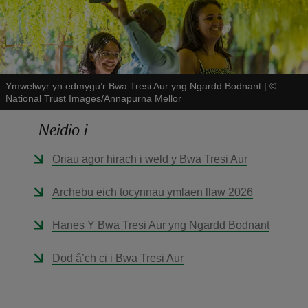
Ymwelwyr yn edmygu’r Bwa Tresi Aur yng Ngardd Bodnant
|
©
National Trust Images/Annapurna Mellor
reas
-Z
Neidio i
Oriau agor hirach i weld y Bwa Tresi Aur
hings
o do
Archebu eich tocynnau ymlaen llaw 2026
ace
Hanes Y Bwa Tresi Aur yng Ngardd Bodnant
ypes
Dod â’ch ci i Bwa Tresi Aur