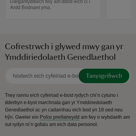
Darganfyddwch fwy am ddod eich ci i
Ardd Bodnant yma.
Cofrestrwch i glywed mwy gan yr
Ymddiriedolaeth Genedlaethol
Tanysgrifiwch
Trwy rannu eich cyfeiriad e-bost rydych chi’n cytuno i
dderbyn e-byst marchnata gan yr Ymddiriedolaeth
Genedlaethol ac yn cadarnhau eich bod yn 18 oed neu
hŷn.
Gweler ein
Polisi preifatrwydd
am fwy o wybdaeth am
sut rydyn ni’n gofalu am eich data personol.