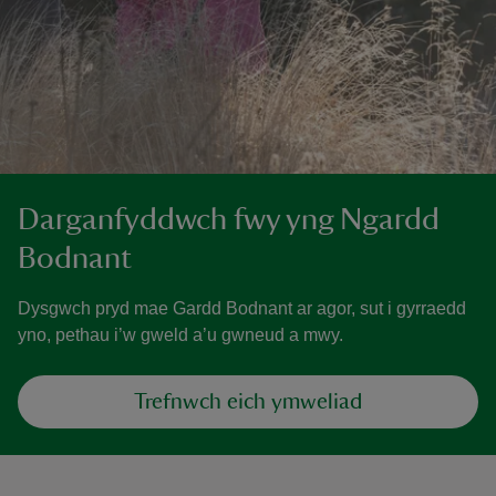
Darganfyddwch fwy yng Ngardd
Bodnant
Dysgwch pryd mae Gardd Bodnant ar agor, sut i gyrraedd
yno, pethau i’w gweld a’u gwneud a mwy.
Trefnwch eich ymweliad