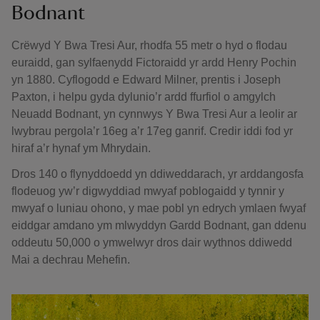
Bodnant
Crëwyd Y Bwa Tresi Aur, rhodfa 55 metr o hyd o flodau
euraidd, gan sylfaenydd Fictoraidd yr ardd Henry Pochin
yn 1880. Cyflogodd e Edward Milner, prentis i Joseph
Paxton, i helpu gyda dylunio’r ardd ffurfiol o amgylch
Neuadd Bodnant, yn cynnwys Y Bwa Tresi Aur a leolir ar
lwybrau pergola’r 16eg a’r 17eg ganrif. Credir iddi fod yr
hiraf a’r hynaf ym Mhrydain.
Dros 140 o flynyddoedd yn ddiweddarach, yr arddangosfa
flodeuog yw’r digwyddiad mwyaf poblogaidd y tynnir y
mwyaf o luniau ohono, y mae pobl yn edrych ymlaen fwyaf
eiddgar amdano ym mlwyddyn Gardd Bodnant, gan ddenu
oddeutu 50,000 o ymwelwyr dros dair wythnos ddiwedd
Mai a dechrau Mehefin.