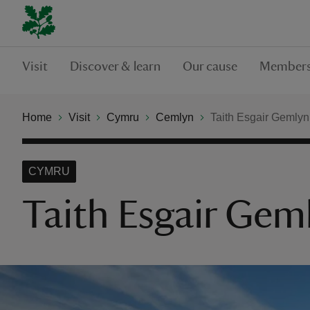
Visit
Discover & learn
Our cause
Members
Home
Visit
Cymru
Cemlyn
Taith Esgair Gemlyn
CYMRU
Taith Esgair Gem