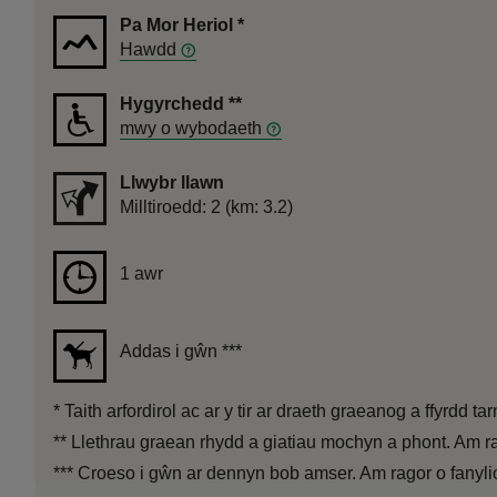
Pa Mor Heriol
*
Hawdd
Hygyrchedd
**
mwy o wybodaeth
Llwybr llawn
Pellter
Milltiroedd: 2 (km: 3.2)
Hyd
1 awr
1 awr
Addas i gŵn
***
*
Taith arfordirol ac ar y tir ar draeth graeanog a ffyrdd
**
Llethrau graean rhydd a giatiau mochyn a phont. Am ra
***
Croeso i gŵn ar dennyn bob amser. Am ragor o fanylio