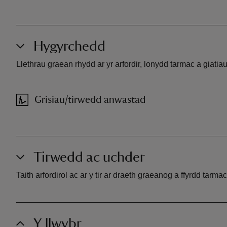
Hygyrchedd
Llethrau graean rhydd ar yr arfordir, lonydd tarmac a giati
Grisiau/tirwedd anwastad
Tirwedd ac uchder
Taith arfordirol ac ar y tir ar draeth graeanog a ffyrdd tar
Y llwybr