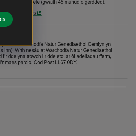
stopio yn Nhregele (gwaith 45 munud o gerdded).
wasanaethau bws
es
arwyddion i Warchodfa Natur Genedlaethol Cemlyn yn
as Inn). Wrth nesáu at Warchodfa Natur Genedlaethol
i’r dde yna trowch i’r dde eto, ar ôl adeiladau fferm,
 i’r maes parcio. Cod Post LL67 0DY.