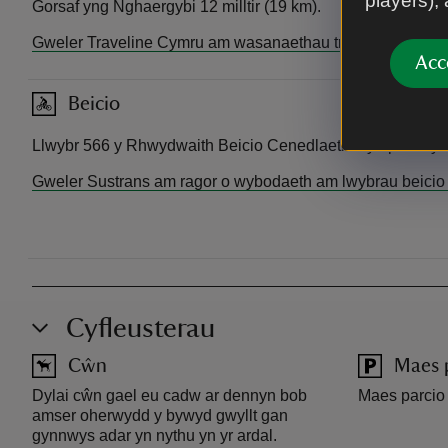
players),
Gorsaf yng Nghaergybi 12 milltir (19 km).
Gweler Traveline Cymru am wasanaethau trên
Acc
Beicio
Llwybr 566 y Rhwydwaith Beicio Cenedlaethol yn pasio yn
Gweler Sustrans am ragor o wybodaeth am lwybrau beicio
Cyfleusterau
Cŵn
Maes 
Dylai cŵn gael eu cadw ar dennyn bob
Maes parcio
amser oherwydd y bywyd gwyllt gan
gynnwys adar yn nythu yn yr ardal.