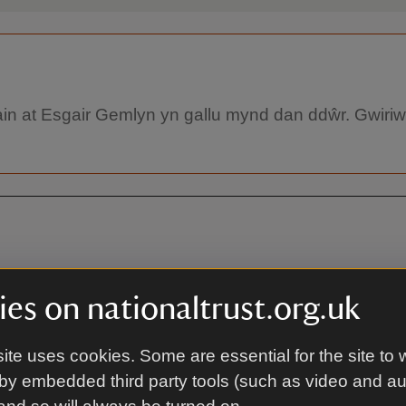
ain at Esgair Gemlyn yn gallu mynd dan ddŵr. Gwiri
DY.
es on nationaltrust.org.uk
ite uses cookies. Some are essential for the site to 
Ar fws
by embedded third party tools (such as video and a