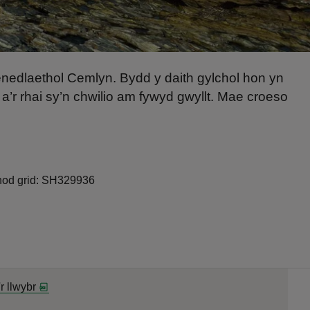
enedlaethol Cemlyn. Bydd y daith gylchol hon yn
a’r rhai sy’n chwilio am fywyd gwyllt. Mae croeso
rnod grid: SH329936
'r llwybr