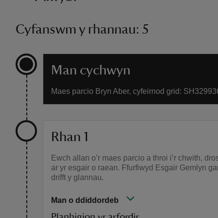
Cyfanswm y rhannau: 5
Man cychwyn
Maes parcio Bryn Aber, cyfeirnod grid: SH32993
Rhan 1
Ewch allan o’r maes parcio a throi i’r chwith, dro
ar yr esgair o raean. Ffurfiwyd Esgair Gemlyn g
drifft y glannau.
Man o ddiddordeb
Planhigion yr arfordir