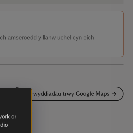
wch amseroedd y llanw uchel cyn eich
Cyfarwyddiadau trwy Google Maps
work or
udio