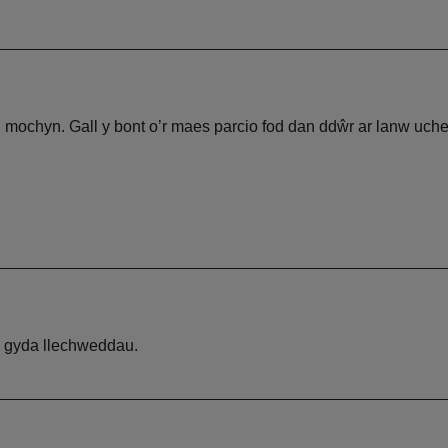
au mochyn. Gall y bont o’r maes parcio fod dan ddŵr ar lanw uche
mac gyda llechweddau.