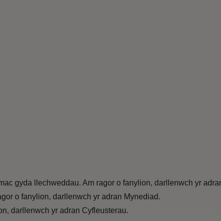
 tarmac gyda llechweddau. Am ragor o fanylion, darllenwch yr adr
gor o fanylion, darllenwch yr adran Mynediad.
n, darllenwch yr adran Cyfleusterau.