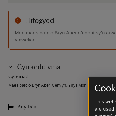
Llifogydd
Mae maes parcio Bryn Aber a’r bont sy’n arw
ymweliad.
Cyrraedd yma
Cyfeiriad
Maes parcio Bryn Aber, Cemlyn, Ynys Môn, Cymru, LL67 0
Cooki
This webs
Ar y trên
are used 