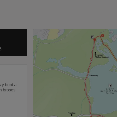
6
s y bont ac
an broses