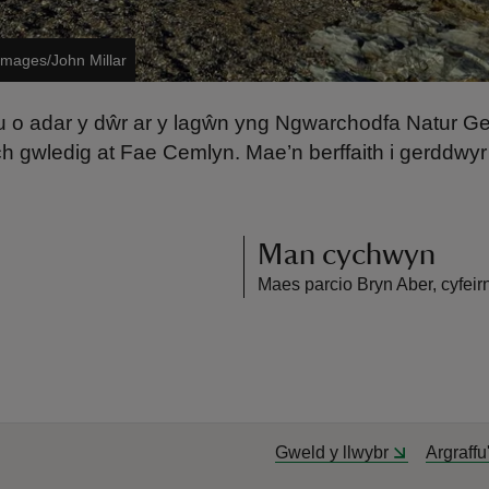
 Images/John Millar
lu o adar y dŵr ar y lagŵn yng Ngwarchodfa Natur G
h gwledig at Fae Cemlyn. Mae’n berffaith i gerddwyr 
Man cychwyn
Maes parcio Bryn Aber, cyfei
Gweld y llwybr
Argraffu