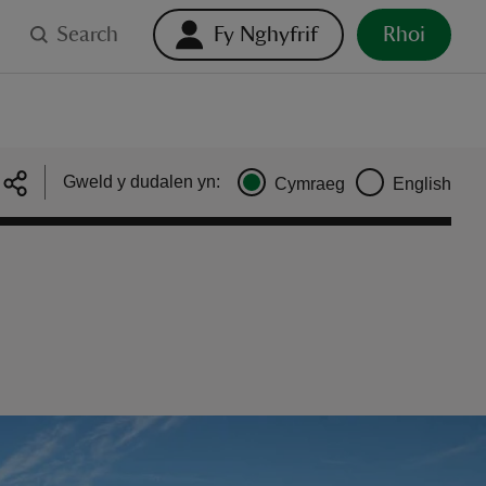
Search
Fy Nghyfrif
Rhoi
Gweld y dudalen yn:
Cymraeg
English