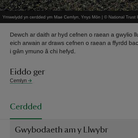
Ymwelydd yn cerdded ym Mae Cemlyn, Ynys Môn
|
©
National Trust
Dewch ar daith ar hyd cefnen o raean a gwylio l
eich arwain ar draws cefnen o raean a ffyrdd bac
i gŵn ymuno â chi hefyd.
Eiddo ger
Cemlyn
Cerdded
Gwybodaeth am y Llwybr