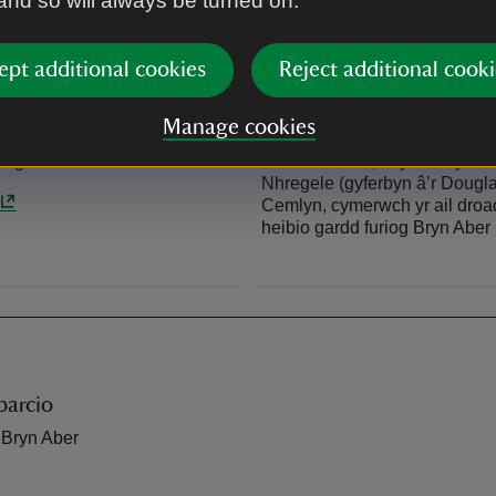
 and so will always be turned on.
Llwybr Amlwch i Gaergybi yn 
Gweler Traveline Cymru am 
ept additional cookies
Reject additional cooki
Ar y ffordd
Manage cookies
 agos.
A5025 o’r Fali, dilynwch yr 
Nhregele (gyferbyn â’r Dougl
Cemlyn, cymerwch yr ail droad 
heibio gardd furiog Bryn Aber
parcio
 Bryn Aber