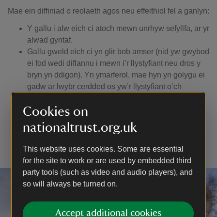
Mae ein diffiniad o reolaeth agos neu effeithiol fel a ganlyn:
Y gallu i alw eich ci atoch mewn unrhyw sefyllfa, ar yr
alwad gyntaf.
Gallu gweld eich ci yn glir bob amser (nid yw gwybod
ei fod wedi diflannu i mewn i’r llystyfiant neu dros y
bryn yn ddigon). Yn ymarferol, mae hyn yn golygu ei
gadw ar lwybr cerdded os yw’r llystyfiant o’ch
cwmpas yn rhy drwchus i allu gweld eich ci.
Cookies on
Peidio â gadael iddo fynd at ymwelwyr eraill heb eu
caniatâd.
nationaltrust.org.uk
Cael tennyn i’w ddefnyddio os byddwch yn dod ar
draws da byw, bywyd gwyllt neu os gofynnir i chi
This website uses cookies. Some are essential
ddefnyddio un.
for the site to work or are used by embedded third
party tools (such as video and audio players), and
so will always be turned on.
Accept additional cookies