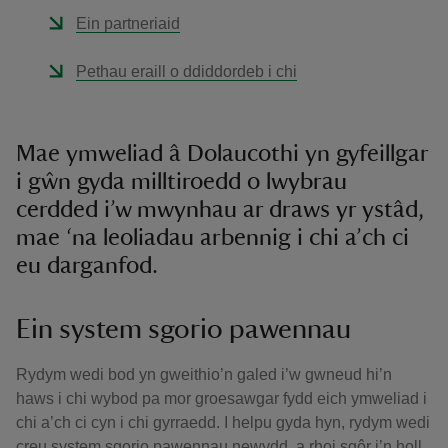
Ein partneriaid
Pethau eraill o ddiddordeb i chi
Mae ymweliad â Dolaucothi yn gyfeillgar
i gŵn gyda milltiroedd o lwybrau
cerdded i’w mwynhau ar draws yr ystâd,
mae ‘na leoliadau arbennig i chi a’ch ci
eu darganfod.
Ein system sgorio pawennau
Rydym wedi bod yn gweithio’n galed i’w gwneud hi’n
haws i chi wybod pa mor groesawgar fydd eich ymweliad i
chi a’ch ci cyn i chi gyrraedd. I helpu gyda hyn, rydym wedi
creu system sgorio pawennau newydd, a rhoi sgôr i’n holl