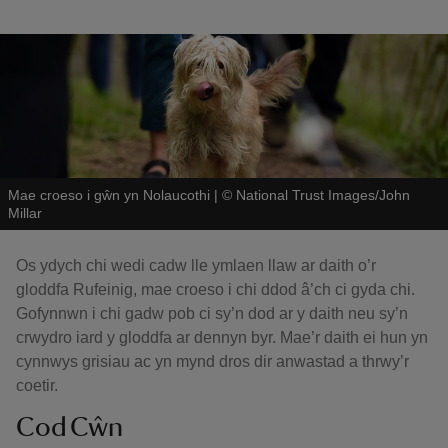
Mae croeso i gŵn yn Nolaucothi
|
©
National Trust Images/John
Millar
Os ydych chi wedi cadw lle ymlaen llaw ar daith o’r
gloddfa Rufeinig, mae croeso i chi ddod â’ch ci gyda chi.
Gofynnwn i chi gadw pob ci sy’n dod ar y daith neu sy’n
crwydro iard y gloddfa ar dennyn byr. Mae’r daith ei hun yn
cynnwys grisiau ac yn mynd dros dir anwastad a thrwy’r
coetir.
Cod Cŵn