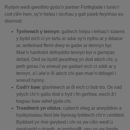
Rydym wedi gweithio gyda’n partner Forthglade i lunio’r
cod cŵn hwn, sy’n helpu i sicrhau y gall pawb fwynhau eu
diwrnod:
Tynhewch y tennyn
: gallwch helpu i leihau’r siawns
y bydd eich ci yn tarfu ar adar sy’n nythu ar y ddaear
ac anifeiliaid fferm drwy ei gadw ar dennyn byr.
Mae’n hanfodol defnyddio tennyn byr o gwmpas
defaid. Ond os bydd gwartheg yn dod atoch chi, y
peth gorau i’w wneud yw gadael eich ci oddi ar y
tennyn, a’i alw’n ôl atoch chi pan mae’n ddiogel i
wneud hynny.
Codi’r baw
: glanhewch ar ôl eich ci bob tro. Os nad
ydych chi’n gallu dod o hyd i fin gerllaw, ewch â’r
bagiau baw adref gyda chi.
Troediwch yn ofalus
: cadwch olwg ar arwyddion a
hysbysiadau lleol ble bynnag fyddwch chi’n cerdded.
Byddant yn rhoi gwybod i chi os yw cŵn wedi’u
gwahardd o draeth, er enghraifft, neu os yw llwybr