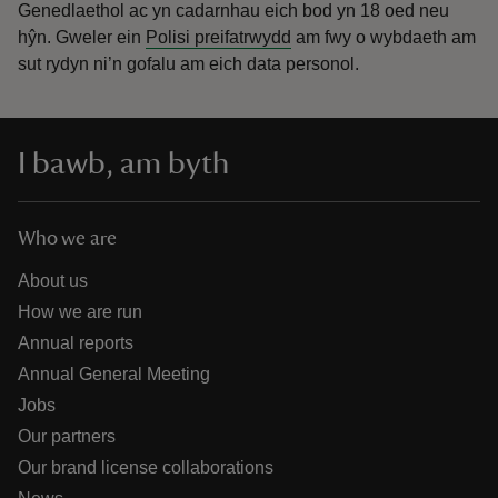
Genedlaethol ac yn cadarnhau eich bod yn 18 oed neu
hŷn.
Gweler ein
Polisi preifatrwydd
am fwy o wybdaeth am
sut rydyn ni’n gofalu am eich data personol.
I bawb, am byth
Who we are
About us
How we are run
Annual reports
Annual General Meeting
Jobs
Our partners
Our brand license collaborations