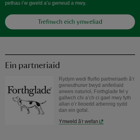
pethau i’w gweld a’u gwneud a mwy.
Trefnwch eich ymweliad
Ein partneriaid
Rydym wedi ffurfio partneriaeth â’r
gwneuthurwr bwyd anifeiliaid
anwes naturiol, Forthglade fel y
gallwch chi a’ch ci gael mwy fyth
allan o’r lleoedd arbennig sydd
dan ein gofal.
Ymweld â'r wefan