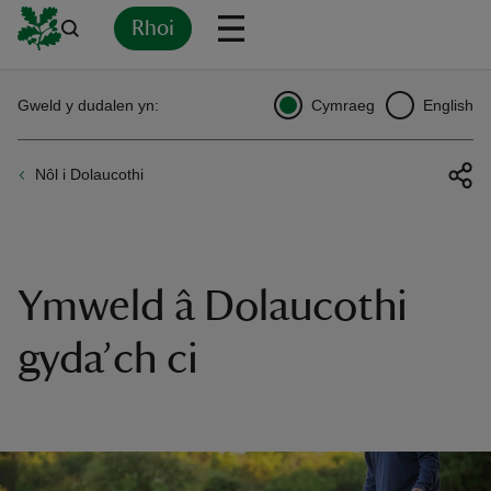
Rhoi
Yn
Back
Back
Back
Yn
Yn
Yn
Yn
Yn
Yn
Gweld y dudalen yn:
Cymraeg
English
l
l
l
l
l
l
l
ver
Nôl i Dolaucothi
n
Ymweld â Dolaucothi
rship
gyda’ch ci
rt
ays