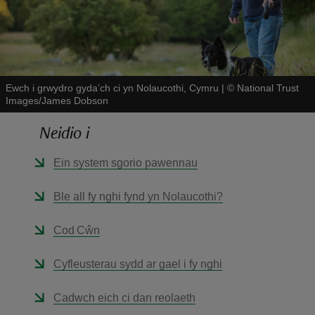
Ewch i grwydro gyda’ch ci yn Nolaucothi, Cymru
|
©
National Trust
Images/James Dobson
reas
-Z
Neidio i
Ein system sgorio pawennau
hings
o do
Ble all fy nghi fynd yn Nolaucothi?
ace
Cod Cŵn
ypes
Cyfleusterau sydd ar gael i fy nghi
Cadwch eich ci dan reolaeth