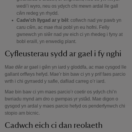
wedi’i wyro, neu os ydych chi mewn ardal lle gall
cŵn redeg yn rhydd.
Cadw’ch llygad ar y bêl
: cofiwch nad yw pawb yn
caru cŵn, ac mae rhai pobl yn eu hofni. Felly
gwnewch yn siŵr nad yw eich ci yn rhedeg i fyny at
bobl eraill, yn enwedig plant.
Cyfleusterau sydd ar gael i fy nghi
Mae dŵr ar gael i gŵn yn iard y gloddfa, ac mae cysgod lle
gallant orffwys hefyd. Mae’r bin baw ci yn y prif faes parcio
wrth i chi gyrraedd y safle, dafliad carreg o’r iard.
Mae bin baw ci ym maes parcio’r coetir os ydych chi’n
bwriadu mynd am dro o gwmpas yr ystâd. Mae digon o
gysgod yn ardal y maes parcio hefyd os penderfynwch chi
stopio am bicnic.
Cadwch eich ci dan reolaeth