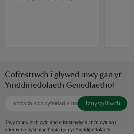
Cofrestrwch i glywed mwy gan yr
Ymddiriedolaeth Genedlaethol
Tanysgrifiwch
Trwy rannu eich cyfeiriad e-bost rydych chi’n cytuno i
dderbyn e-byst marchnata gan yr Ymddiriedolaeth