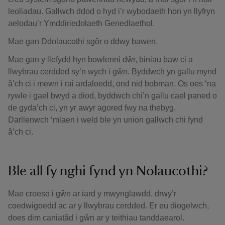
leoliadau. Gallwch ddod o hyd i’r wybodaeth hon yn llyfryn
aelodau’r Ymddiriedolaeth Genedlaethol.
Mae gan Ddolaucothi sgôr o ddwy bawen.
Mae gan y llefydd hyn bowlenni dŵr, biniau baw ci a
llwybrau cerdded sy’n wych i gŵn. Byddwch yn gallu mynd
â’ch ci i mewn i rai ardaloedd, ond nid bobman. Os oes ‘na
rywle i gael bwyd a diod, byddwch chi’n gallu cael paned o
de gyda’ch ci, yn yr awyr agored fwy na thebyg.
Darllenwch ‘mlaen i weld ble yn union gallwch chi fynd
â’ch ci.
Ble all fy nghi fynd yn Nolaucothi?
Mae croeso i gŵn ar iard y mwynglawdd, drwy’r
coedwigoedd ac ar y llwybrau cerdded. Er eu diogelwch,
does dim caniatâd i gŵn ar y teithiau tanddaearol.