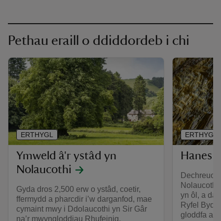
Pethau eraill o ddiddordeb i chi
ERTHYGL
ERTHYGL
Ymweld â'r ystâd yn
Hanes D
Nolaucothi
Dechreuodd
Nolaucothi 
Gyda dros 2,500 erw o ystâd, coetir,
yn ôl, a dae
ffermydd a pharcdir i’w darganfod, mae
Ryfel Byd.
cymaint mwy i Ddolaucothi yn Sir Gâr
gloddfa aur
na’r mwyngloddiau Rhufeinig.